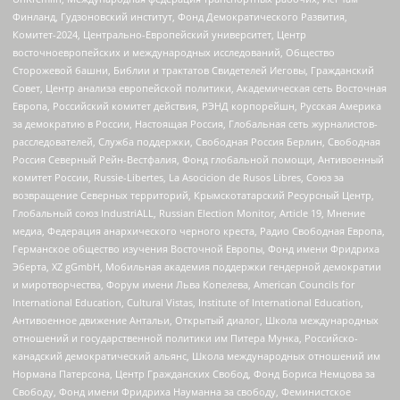
Финланд, Гудзоновский институт, Фонд Демократического Развития,
Комитет-2024, Центрально-Европейский университет, Центр
восточноевропейских и международных исследований, Общество
Сторожевой башни, Библии и трактатов Свидетелей Иеговы, Гражданский
Совет, Центр анализа европейской политики, Академическая сеть Восточная
Европа, Российский комитет действия, РЭНД корпорейшн, Русская Америка
за демократию в России, Настоящая Россия, Глобальная сеть журналистов-
расследователей, Служба поддержки, Свободная Россия Берлин, Свободная
Россия Северный Рейн-Вестфалия, Фонд глобальной помощи, Антивоенный
комитет России, Russie-Libertes, La Asocicion de Rusos Libres, Союз за
возвращение Северных территорий, Крымскотатарский Ресурсный Центр,
Глобальный союз IndustriALL, Russian Election Monitor, Article 19, Мнение
медиа, Федерация анархического черного креста, Радио Свободная Европа,
Германское общество изучения Восточной Европы, Фонд имени Фридриха
Эберта, XZ gGmbH, Мобильная академия поддержки гендерной демократии
и миротворчества, Форум имени Льва Копелева, American Councils for
International Education, Cultural Vistas, Institute of International Education,
Антивоенное движение Антальи, Открытый диалог, Школа международных
отношений и государственной политики им Питера Мунка, Российско-
канадский демократический альянс, Школа международных отношений им
Нормана Патерсона, Центр Гражданских Свобод, Фонд Бориса Немцова за
Свободу, Фонд имени Фридриха Науманна за свободу, Феминистское