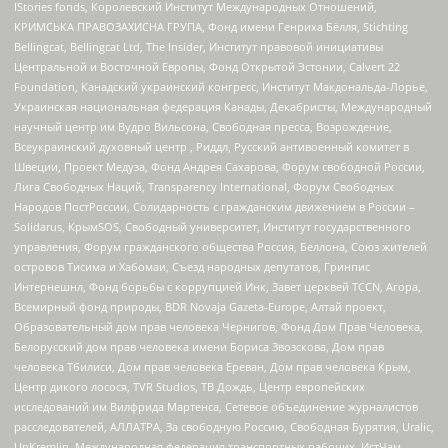
IStories fonds, Королевский Институт Международных Отношений,
КРИМСЬКА ПРАВОЗАХИСНА ГРУПА, Фонд имени Генриха Бёлля, Stichting
Bellingcat, Bellingcat Ltd, The Insider, Институт правовой инициативы
Центральной и Восточной Европы, Фонд Открытой Эстонии, Calvert 22
Foundation, Канадский украинский конгресс, Институт Макдональда-Лорье,
Украинская национальная федерация Канады, Декабристы, Международный
научный центр им Вудро Вильсона, Свободная пресса, Возрождение,
Всеукраинский духовный центр , Риддл, Русский антивоенный комитет в
Швеции, Проект Медуза, Фонд Андрея Сахарова, Форум свободной России,
Лига Свободных Наций, Transparеncy International, Форум Свободных
Народов ПостРоссии, Солидарность с гражданским движением в России –
Solidarus, КрымSOS, Свободный университет, Институт государственного
управления, Форум гражданского общества Россия, Беллона, Союз жителей
островов Тисима и Хабомаи, Съезд народных депутатов, Гринпис
Интернешнл, Фонд борьбы с коррупцией Инк, Завет церквей TCCN, Агора,
Всемирный фонд природы, BDR Novaja Gazeta-Europe, Алтай проект,
Образовательный дом прав человека Чернигов, Фонд Дом Прав Человека,
Белорусский дом прав человека имени Бориса Звозскова, Дом прав
человека Тбилиси, Дом прав человека Ереван, Дом прав человека Крым,
Центр дикого лосося, TVR Studios, ТВ Дождь, Центр европейских
исследований им Вилфрида Мартенса, Сетевое объединение журналистов
расследователей, АЛЛАТРА, За свободную Россию, Свободная Бурятия, Uralic,
UnKremlin, Международная федерация транспортных рабочих, ИстЧам