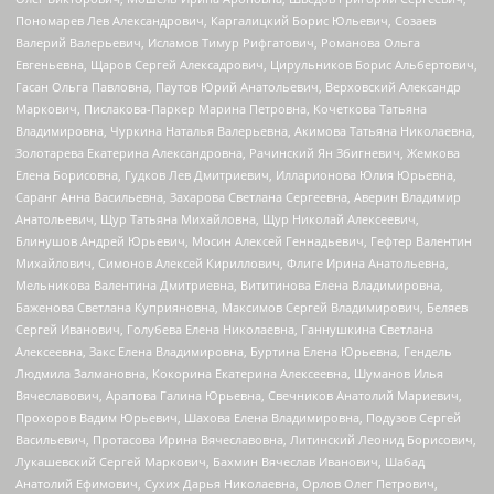
Пономарев Лев Александрович, Каргалицкий Борис Юльевич, Созаев
Валерий Валерьевич, Исламов Тимур Рифгатович, Романова Ольга
Евгеньевна, Щаров Сергей Алексадрович, Цирульников Борис Альбертович,
Гасан Ольга Павловна, Паутов Юрий Анатольевич, Верховский Александр
Маркович, Пислакова-Паркер Марина Петровна, Кочеткова Татьяна
Владимировна, Чуркина Наталья Валерьевна, Акимова Татьяна Николаевна,
Золотарева Екатерина Александровна, Рачинский Ян Збигневич, Жемкова
Елена Борисовна, Гудков Лев Дмитриевич, Илларионова Юлия Юрьевна,
Саранг Анна Васильевна, Захарова Светлана Сергеевна, Аверин Владимир
Анатольевич, Щур Татьяна Михайловна, Щур Николай Алексеевич,
Блинушов Андрей Юрьевич, Мосин Алексей Геннадьевич, Гефтер Валентин
Михайлович, Симонов Алексей Кириллович, Флиге Ирина Анатольевна,
Мельникова Валентина Дмитриевна, Вититинова Елена Владимировна,
Баженова Светлана Куприяновна, Максимов Сергей Владимирович, Беляев
Сергей Иванович, Голубева Елена Николаевна, Ганнушкина Светлана
Алексеевна, Закс Елена Владимировна, Буртина Елена Юрьевна, Гендель
Людмила Залмановна, Кокорина Екатерина Алексеевна, Шуманов Илья
Вячеславович, Арапова Галина Юрьевна, Свечников Анатолий Мариевич,
Прохоров Вадим Юрьевич, Шахова Елена Владимировна, Подузов Сергей
Васильевич, Протасова Ирина Вячеславовна, Литинский Леонид Борисович,
Лукашевский Сергей Маркович, Бахмин Вячеслав Иванович, Шабад
Анатолий Ефимович, Сухих Дарья Николаевна, Орлов Олег Петрович,