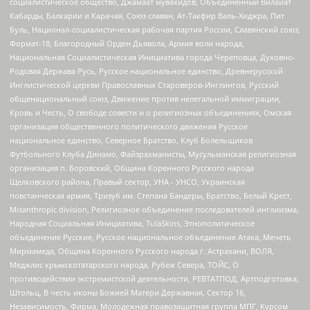
социалистическое общество, Джамаат мувахидов, Объединенный Вилайат
Кабарды, Балкарии и Карачая, Союз славян, Ат-Такфир Валь-Хиджра, Пит
Буль, Национал-социалистическая рабочая партия России, Славянский союз,
Формат-18, Благородный Орден Дьявола, Армия воли народа,
Национальная Социалистическая Инициатива города Череповца, Духовно-
Родовая Держава Русь, Русское национальное единство, Древнерусской
Инглистической церкви Православных Староверов-Инглингов, Русский
общенациональный союз, Движение против нелегальной иммиграции,
Кровь и Честь, О свободе совести и о религиозных объединениях, Омская
организация общественного политического движения Русское
национальное единство, Северное Братство, Клуб Болельщиков
Футбольного Клуба Динамо, Файзрахманисты, Мусульманская религиозная
организация п. Боровский, Община Коренного Русского народа
Щелковского района, Правый сектор, УНА - УНСО, Украинская
повстанческая армия, Тризуб им. Степана Бандеры, Братство, Белый Крест,
Misanthropic division, Религиозное объединение последователей инглиизма,
Народная Социальная Инициатива, TulaSkins, Этнополитическое
объединение Русские, Русское национальное объединение Атака, Мечеть
Мирмамеда, Община Коренного Русского народа г. Астрахани, ВОЛЯ,
Меджлис крымскотатарского народа, Рубеж Севера, ТОЙС, О
противодействии экстремистской деятельности, РЕВТАТПОД, Артподготовка,
Штольц, В честь иконы Божией Матери Державная, Сектор 16,
Независимость, Фирма, Молодежная правозащитная группа МПГ, Курсом