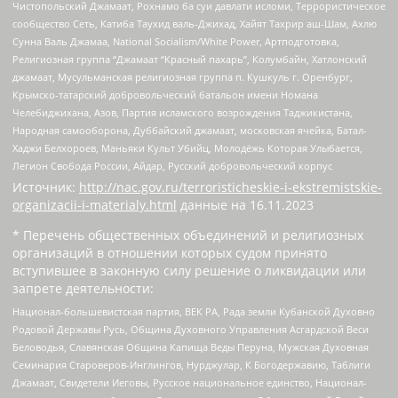
Чистопольский Джамаат, Рохнамо ба суи давлати исломи, Террористическое
сообщество Сеть, Катиба Таухид валь-Джихад, Хайят Тахрир аш-Шам, Ахлю
Сунна Валь Джамаа, National Socialism/White Power, Артподготовка,
Религиозная группа “Джамаат “Красный пахарь”, Колумбайн, Хатлонский
джамаат, Мусульманская религиозная группа п. Кушкуль г. Оренбург,
Крымско-татарский добровольческий батальон имени Номана
Челебиджихана, Азов, Партия исламского возрождения Таджикистана,
Народная самооборона, Дуббайский джамаат, московская ячейка, Батал-
Хаджи Белхороев, Маньяки Культ Убийц, Молодёжь Которая Улыбается,
Легион Свобода России, Айдар, Русский добровольческий корпус
Источник:
http://nac.gov.ru/terroristicheskie-i-ekstremistskie-
organizacii-i-materialy.html
данные на
16.11.2023
* Перечень общественных объединений и религиозных
организаций в отношении которых судом принято
вступившее в законную силу решение о ликвидации или
запрете деятельности:
Национал-большевистская партия, ВЕК РА, Рада земли Кубанской Духовно
Родовой Державы Русь, Община Духовного Управления Асгардской Веси
Беловодья, Славянская Община Капища Веды Перуна, Мужская Духовная
Семинария Староверов-Инглингов, Нурджулар, К Богодержавию, Таблиги
Джамаат, Свидетели Иеговы, Русское национальное единство, Национал-