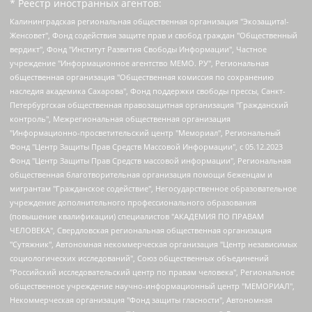
* Реестр иностранных агентов:
Калининградская региональная общественная организация "Экозащита!-Женсовет", Фонд содействия защите прав и свобод граждан "Общественный вердикт", Фонд "Институт Развития Свободы Информации", Частное учреждение "Информационное агентство МЕМО. РУ", Региональная общественная организация "Общественная комиссия по сохранению наследия академика Сахарова", Фонд поддержки свободы прессы, Санкт-Петербургская общественная правозащитная организация "Гражданский контроль", Межрегиональная общественная организация "Информационно-просветительский центр "Мемориал", Региональный Фонд "Центр Защиты Прав Средств Массовой Информации", с 05.12.2023 Фонд "Центр Защиты Прав Средств массовой информации", Региональная общественная благотворительная организация помощи беженцам и мигрантам "Гражданское содействие", Негосударственное образовательное учреждение дополнительного профессионального образования (повышение квалификации) специалистов "АКАДЕМИЯ ПО ПРАВАМ ЧЕЛОВЕКА", Свердловская региональная общественная организация "Сутяжник", Автономная некоммерческая организация "Центр независимых социологических исследований", Союз общественных объединений "Российский исследовательский центр по правам человека", Региональное общественное учреждение научно-информационный центр "МЕМОРИАЛ", Некоммерческая организация "Фонд защиты гласности", Автономная некоммерческая организация "Институт прав человека", Городская общественная организация "Екатеринбургское общество "МЕМОРИАЛ", Городская общественная организация "Рязанское историко-просветительское и правозащитное общество "Мемориал" (Рязанский Мемориал), Челябинский региональный орган общественной самодеятельности – женское общественное объединение "Женщины Евразии", Челябинский региональный орган общественной самодеятельности "Уральская правозащитная группа", Фонд содействия защите здоровья и социальной справедливости имени Андрея Рылькова, Автономная Некоммерческая Организация "Аналитический Центр Юрия Левады", Автономная некоммерческая организация социальной поддержки населения "Проект Апрель", Региональная общественная организация помощи женщинам и детям, находящимся в кризисной ситуации "Информационно-методический центр "Анна", Фонд содействия развитию массовых коммуникаций и правовому просвещению "Так-так-Так", Фонд содействия устойчивому развитию "Серебряная тайга", Свердловский региональный общественный фонд социальных проектов "Новое время", "Idel.Реалии", Кавказ.Реалии, Крым.Реалии, Телеканал Настоящее Время, Татаро-башкирская служба Радио Свобода (Azatliq Radiosi), Радио Свободная Европа/Радио Свобода (PCE/PC), "Сибирь.Реалии", "Фактограф", Благотворительный фонд помощи осужденным и их семьям, Автономная некоммерческая организация "Институт глобализации и социальных движений", Фонд "В защиту прав заключенных", Частное учреждение "Центр поддержки и содействия развитию средств массовой информации", Пензенский региональный общественный благотворительный фонд "Гражданский союз", "Север.Реалии", Некоммерческая организация Фонд "Правовая инициатива", Общество с ограниченной ответственностью "Радио Свободная Европа/Радио Свобода", Чешское информационное агентство "MEDIUM-ORIENT", Красноярская региональная общественная организация "Мы против СПИДа", Камалягин Денис Николаевич, Маркелов Сергей Евгеньевич, Пономарев Лев Александрович, Савицкая Людмила Алексеевна, Автономная некоммерческая организация "Центр по работе с проблемой насилия "НАСИЛИЮ.НЕТ", Межрегиональный профессиональный союз работников здравоохранения "Альянс врачей", Юридическое лицо, зарегистрированное в Латвийской Республике, SIA "Medusa Project" (регистрационный номер 40103797863, дата регистрации 10.06.2014), Некоммерческая организация "Фонд по борьбе с коррупцией", Автономная некоммерческая организация "Институт права и публичной политики", Баданин Роман Сергеевич, Гликин Максим Александрович, Железнова Мария Михайловна, Лукьянова Юлия Сергеевна, Маетная Елизавета Витальевна, Маняхин Петр Борисович, Чуракова Ольга Владимировна, Ярош Юлия Петровна, Юридическое лицо "The Insider SIA", зарегистрированное в Риге, Латвийская Республика (дата регистрации 26.06.2015), являющееся администратором доменного имени интернет-издания "The Insider SIA", https://theins.ru, Постернак Алексей Евгеньевич, Рубин Михаил Аркадьевич, Анин Роман Александрович, Юридическое лицо Istories fonds, зарегистрированное в Латвийской Республике (регистрационный номер 50008295751, дата регистрации 24.02.2020), Великовский Дмитрий Александрович, Долинина Ирина Николаевна, Мароховская Алеся Алексеевна, Шлейнов Роман Юрьевич, Шмагун Олеся Валентиновна, Общество с ограниченной ответственностью "Альтаир 2021", Общество с ограниченной ответственностью "Вега 2021", Общество с ограниченной ответственностью "Главный редактор 2021", Общество с ограниченной ответственностью "Ромашки монолит", Важенков Артем Валерьевич, Ивановская областная общественная организация "Центр гендерных исследований", Гурман Юрий Альбертович, Медиапроект "ОВД-Инфо", Егоров Владимир Владимирович, Жилинский Владимир Александрович, Общество с ограниченной ответственностью "ЗП", Иванова София Юрьевна, Карезина Инна Павловна, Кильтау Екатерина Викторовна, Петров Алексей Викторович, Пискунов Сергей Евгеньевич, Смирнов Сергей Сергеевич, Тихонов Михаил Сергеевич, Общество с ограниченной ответственностью "ЖУРНАЛИСТ-ИНОСТРАННЫЙ АГЕНТ", Арапова Галина Юрьевна, Вольтская Татьяна Анатольевна, Американская компания "Mason G.E.S. Anonymous Foundation" (США), являющаяся владельцем интернет-издания https://mnews.world/, Компания "Stichting Bellingcat", зарегистрированная в Нидерландах (дата регистрации 11.07.2018), Захаров Андрей Вячеславович, Клепиковская Екатерина Дмитриевна, Общество с ограниченной ответственностью "МЕМО", Перл Роман Александрович, Симонов Евгений Алексеевич, Соловьева Елена Анатольевна, Сотников Даниил Владимирович, Сурначева Елизавета Дмитриевна, Автономная некоммерческая организация по защите прав человека и информированию населения "Якутия – Наше Мнение", Общество с ограниченной ответственностью "Москоу диджитал медиа", с 26.01.2023 Общество с ограниченной ответственностью "Чайка Белые сады", Ветошкина Валерия Валерьевна, Заговора Максим Александрович, Межрегиональное общественное движение "Российская ЛГБТ - сеть", Оленичев Максим Владимирович, Павлов Иван Юрьевич, Скворцова Елена Сергеевна, Общество с ограниченной ответственностью "Как бы инагент", Кочетков Игорь Викторович, Общество с ограниченной ответственностью "Честные выборы", Еланчик Олег Александрович, Общество с ограниченной ответственностью "Нобелевский призыв", Гималова Регина Эмилевна, Григорьев Андрей Валерьевич, Григорьева Алина Александровна, Ассоциация по содействию защите прав призывников, альтернативнослужащих и военнослужащих "Правозащитная группа "Гражданин.Армия.Право", Хисамова Регина Фаритовна, Автономная некоммерческая организация по реализации социально-правовых программ "Лилит", Дальневосточное общественное движение "Маяк", Санкт-Петербургская ЛГБТ-инициативная группа "Выход", Инициативная группа ЛГБТ+ "Реверс", Алексеев Андрей Викторович, Бекбулатова Таисия Львовна, Беляев Иван Михайлович, Владыкина Елена Сергеевна, Гельман Марат Александрович, Никульшина Вероника Юрьевна, Толоконникова Надежда Андреевна, Шендерович Виктор Анатольевич, Общество с ограниченной ответственностью "Данное сообщение", Общество с ограниченной ответственностью Издательский дом "Новая глава", Айнбиндер Александра Александровна, Московский комьюнити-центр для ЛГБТ+инициатив, Благотворительный фонд развития филантропии, Deutsche Welle (Германия, Kurt-Schumacher-Strasse 3, 53113 Bonn), Борзунова Мария Михайловна, Воробьев Виктор Викторович, Голубева Анна Львовна, Константинова Алла Михайловна, Малкова Ирина Владимировна, Мурадов Мурад Абдулгалимович, Осетинская Елизавета Николаевна, Понасенков Евгений Николаевич, Ганапольский Матвей Юрьевич, Киселев Евгений Алексеевич, Борухович Ирина Григорьевна, Дремин Иван Тимофеевич, Дубровский Дмитрий Викторович, Красноярская региональная общественная организация поддержки и развития альтернативных образовательных технологий и межкультурных коммуникаций "ИНТЕРРА", Маяковская Екатерина Алексеевна, Фейгин Марк Захарович, Филимонов Андрей Викторович, Дзугкоева Регина Николаевна, Доброхотов Роман Александрович, Дудь Юрий Александрович, Елкин Сергей Владимирович, Кругликов Кирилл Игоревич, Сабунаева Мария Леонидовна, Семенов Алексей Владимирович, Шаинян Карен Багратович, Шульман Екатерина Михайловна, Асафьев Артур Валерьевич, Вахштайн Виктор Семенович, Венедиктов Алексей Алексеевич, Лушникова Екатерина Евгеньевна, Волков Леонид Михайлович, Невзоров Александр Глебович, Пархоменко Сергей Борисович, Сироткин Ярослав Николаевич, Кара-Мурза Владимир Владимирович, Баранова Наталья Владимировна, Гозман Леонид Яковлевич, Кагарлицкий Борис Юльевич, Климарев Михаил Валерьевич, Милов Владимир Станиславович, Автономная некоммерческая организация Краснодарский центр современного искусства "Типография", Моргенштерн Алишер Тагирович, Соболь Любовь Эдуардовна, Общество с ограниченной ответственностью "ЛИЗА НОРМ", Каспаров Гарри Кимович, Ходорковский Михаил Борисович, Общество с ограниченной ответственностью "Апрельские тезисы", Данилович Ирина Брониславовна, Кашин Олег Владимирович, Петров Николай Владимирович, Пивоваров Алексей Владимирович, Соколов Михаил Владимирович, Цветкова Юлия Владимировна, Чичваркин Евгений Александрович, Комитет против пыток/Команда против пыток, Общество с ограниченной ответственностью "Первый научный", Общество с ограниченной ответственностью "Вертолет и ко", Белоцерковская Вероника Борисовна, Кац Максим Евгеньевич, Лазарева Татьяна Юрьевна, Шаведдинов Руслан Табризович, Яшин Илья Валерьевич, Общество с ограниченной ответственностью "Иноагент ААВ", Алешковский Дмитрий Петрович, Альбац Евгения Марковна, Быков Дмитрий Львович, Галямина Юлия Евгеньевна, Лойко Сергей Леонидович, Мартынов Кирилл Константинович, Медведев Сергей Александрович, Крашенинников Федор Геннадиевич, Гордеева Катерина Вл