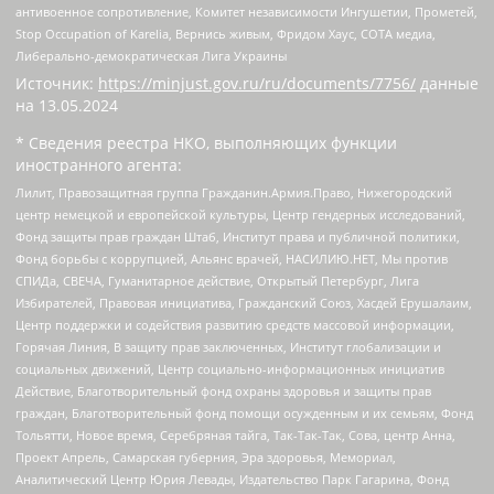
антивоенное сопротивление, Комитет независимости Ингушетии, Прометей,
Stop Occupation of Karelia, Вернись живым, Фридом Хаус, СОТА медиа,
Либерально-демократическая Лига Украины
Источник:
https://minjust.gov.ru/ru/documents/7756/
данные
на
13.05.2024
* Сведения реестра НКО, выполняющих функции
иностранного агента:
Лилит, Правозащитная группа Гражданин.Армия.Право, Нижегородский
центр немецкой и европейской культуры, Центр гендерных исследований,
Фонд защиты прав граждан Штаб, Институт права и публичной политики,
Фонд борьбы с коррупцией, Альянс врачей, НАСИЛИЮ.НЕТ, Мы против
СПИДа, СВЕЧА, Гуманитарное действие, Открытый Петербург, Лига
Избирателей, Правовая инициатива, Гражданский Союз, Хасдей Ерушалаим,
Центр поддержки и содействия развитию средств массовой информации,
Горячая Линия, В защиту прав заключенных, Институт глобализации и
социальных движений, Центр социально-информационных инициатив
Действие, Благотворительный фонд охраны здоровья и защиты прав
граждан, Благотворительный фонд помощи осужденным и их семьям, Фонд
Тольятти, Новое время, Серебряная тайга, Так-Так-Так, Сова, центр Анна,
Проект Апрель, Самарская губерния, Эра здоровья, Мемориал,
Аналитический Центр Юрия Левады, Издательство Парк Гагарина, Фонд