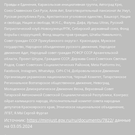
Правды и Единения, Каракольская инициативная группа, Автоград Крю,
Союз Славянских Сил Руси, Алля-Аят, Благотворительный пансионат Ак Умут,
Русская республика Русь, Арестантское уголовное единство, Башкорт, Нация
и свобода, Нация и свобода, W.H.С., Фалунь Дафа, Иртыш Ultras, Русский
Патриотический клуб-Новокузнецк/РПК, Сибирский державный союз, Фонд
борьбы с коррупцией, Фонд защиты прав граждан, Штабы Навального,
Совет граждан СССР Прикубанского округа г. Краснодара, Мужское
государство, Народное объединение русского движения, Народное
движение Адат, Народный совет граждан РСФСР СССР Архангельской
области, Проект Штурм, Граждане СССР, Держава Союз Советских Светлых
Родов, Совет Советских Социалистических Районов, Meta Platforms Inc,
Facebook, Instagram, WhatsApp, СИЧ-С14, Добровольческое Движение
Организации украинских националистов, Черный Комитет, Татарстанское
Региональное Всетатарское общественное движение, Невоград,
Молодежное Демократическое Движение Весна, Верховный Совет
Татарской Автономной Советской Социалистической Республики, Конгресс
ойрат-калмыцкого народа, Исполнительный комитет совета народных
депутатов Красноярского края, Этническое национальное объединение,
ЛГБТ, Я.МЫ Сергей Фургал
Источник:
https://minjust.gov.ru/ru/documents/7822/
данные
на
03.05.2024