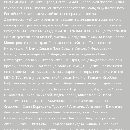
имени Андрея Рылькова, Сфера, Центр СИБАЛЬТ, Уральская правозащитная
группа, Женщины Евразии, Институт прав человека, Фонд защиты гласности,
Российский исследовательский центр по правам человека,
Дальневосточный центр развития гражданских инициатив и социального
партнерства, Гражданское действие, Центр независимых социологических
исследований, Сутяжник, АКАДЕМИЯ ПО ПРАВАМ ЧЕЛОВЕКА, Центр развития
некоммерческих организаций, Частное учреждение в Калининграде Совета
Министров северных стран, Гражданское содействие, Трансперенси
Интернешнл-Р, Центр Защиты Прав Средств Массовой Информации,
Институт развития прессы - Сибирь, Частное учреждение в Санкт-
Петербурге Совета Министров Северных Стран, Фонд поддержки свободы
прессы, Гражданский контроль, Человек и Закон, Общественная комиссия
по сохранению наследия академика Сахарова, Информационное агентство
МЕМО. РУ, Институт региональной прессы, Институт Развития Свободы
Информации, Экозащита!-Женсовет, Общественный вердикт, Евразийская
антимонопольная ассоциация, Бедушев Петр Петрович, Дзугкоева Регина
Николаевна, Кривенко Сергей Владимирович, Милославский Павел
Юрьевич, Шнырова Ольга Вадимовна, Чанышева Лилия Айратовна,
Сидорович Ольга Борисовна, Туровский Александр Алексеевич, Васильева
Анастасия Евгеньевна, Ривина Анна Валерьевна, Бойко Анатолий
Николаевич, Дугин Сергей Георгиевич, Пивоваров Андрей Сергеевич,
Аверин Виталий Евгеньевич, Барахоев Магомед Бекханович, Шарипков
Олег Викторович, Мошель Ирина Ароновна, Шведов Григорий Сергеевич,