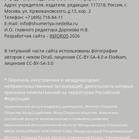
Адрес учредителя, издателя, редакции: 117218, Россия, г.
Москва, ул. Кржижановского, д.13, кор. 2
Телефон: +7 (495) 718-84-11
E-mail: info@shumerlya-nedelka.ru
И.О. главного редактора Дорохова Н.В.
Разработчик сайта –
INFOROS
2026
В титульной части сайта использованы фотографии
авторов с ником Dirall, лицензия CC-BY-SA-4.0 и Elo4kam,
лицензия CC-BY-SA-3.0
* Перечень иностранных и международных
неправительственных организаций, деятельность которых
признана нежелательной на территории Российской
Федерации:
Национальный фонд в поддержку демократии, Институт Открытое
Общество Фонд Содействия, Фонд Открытое общество, Американо-
российский фонд по экономическому и правовому развитию,
Национальный Демократический Институт Международных Отношений,
MEDIA DEVELOPMENT INVESTMENT FUND, Международный Республиканский
Институт, Открытая Россия, Институт современной России, Черноморский