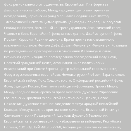
фонд регионального сотрудничества, Европейская Платформа за
Демократические Выборы, Международный центр электоральных
исследований, Германский фонд Маршалла Соединенных Штатов,
Тихоокеанский центр защиты окружающей среды и природных ресурсов,
Свободная Россия, Всемирный конгресс украинцев, Атлантический совет,
Человек в беде, Европейский фонд за демократию, Джеймстаунский фонд,
Прожект Хармони, Родники дракона, Врачи против насильственного
извлечения органов, Фалунь Дафа, Друзья Фалуньгун, Фалуньгун, Коалиция
по расследованию преследования в отношении Фалуньгун в Китае,
Всемирная организация по расследованию преследований Фалуньгун,
Пражский гражданский центр, Ассоциация школ политических
исследований при Совете Европы, Центр либеральной современности,
Форум русскоязычных европейцев, Немецко-русский обмен, Бард колледж,
Европейский выбор, Фонд Ходорковского, Оксфордский российский фонд,
Фонд Будущее России, Компания свободы информации, Проект Медиа,
Международное партнерство за права человека, Духовное Управление
Евангельских Христиан Украинской Христианской Церкви, Новое
Поколение, Духовное Учебное Заведение Международный Библейский
Колледж, Международное христианское движение, Всемирный Институт
Саентологических Предприятий, Церковь Духовной Технологии,
Европейская сеть организаций по наблюдению за выборами, Республика
Польша, СВОБОДНЫЙ ИДЕЛЬ-УРАЛ, Ассоциация развития журналистики,