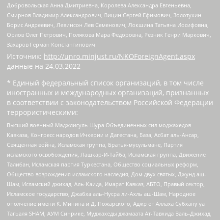
Добровольская Анна Дмитриевна, Королева Александра Евгеньевна,
Смирнов Владимир Александрович, Вицин Сергей Ефимович, Золотухин
Борис Андреевич, Левинсон Лев Семенович, Локшина Татьяна Иосифовна,
Орлов Олег Петрович, Полякова Мара Федоровна, Резник Генри Маркович,
Захаров Герман Константинович
Источник:
http://unro.minjust.ru/NKOForeignAgent.aspx
данные на
24.03.2022
* Единый федеральный список организаций, в том числе
иностранных и международных организаций, признанных
в соответствии с законодательством Российской Федерации
террористическими:
Высший военный Маджлисуль Шура Объединенных сил моджахедов
Кавказа, Конгресс народов Ичкерии и Дагестана, База, Асбат аль-Ансар,
Священная война, Исламская группа, Братья-мусульмане, Партия
исламского освобождения, Лашкар-И-Тайба, Исламская группа, Движение
Талибан, Исламская партия Туркестана, Общество социальных реформ,
Общество возрождения исламского наследия, Дом двух святых, Джунд аш-
Шам, Исламский джихад, Аль-Каида, Имарат Кавказ, АБТО, Правый сектор,
Исламское государство, Джабха аль-Нусра ли-Ахль аш-Шам, Народное
ополчение имени К. Минина и Д. Пожарского, Аджр от Аллаха Субхану уа
Тагьаля SHAM, АУМ Синрике, Муджахеды джамаата Ат-Тавхида Валь-Джихад,