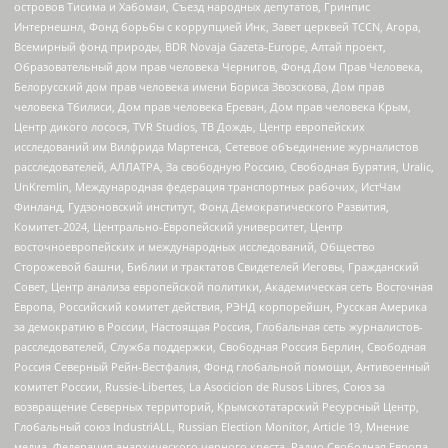
островов Тисима и Хабомаи, Съезд народных депутатов, Гринпис
Интернешнл, Фонд борьбы с коррупцией Инк, Завет церквей TCCN, Агора,
Всемирный фонд природы, BDR Novaja Gazeta-Europe, Алтай проект,
Образовательный дом прав человека Чернигов, Фонд Дом Прав Человека,
Белорусский дом прав человека имени Бориса Звозскова, Дом прав
человека Тбилиси, Дом прав человека Ереван, Дом прав человека Крым,
Центр дикого лосося, TVR Studios, ТВ Дождь, Центр европейских
исследований им Вилфрида Мартенса, Сетевое объединение журналистов
расследователей, АЛЛАТРА, За свободную Россию, Свободная Бурятия, Uralic,
UnKremlin, Международная федерация транспортных рабочих, ИстЧам
Финланд, Гудзоновский институт, Фонд Демократического Развития,
Комитет-2024, Центрально-Европейский университет, Центр
восточноевропейских и международных исследований, Общество
Сторожевой башни, Библии и трактатов Свидетелей Иеговы, Гражданский
Совет, Центр анализа европейской политики, Академическая сеть Восточная
Европа, Российский комитет действия, РЭНД корпорейшн, Русская Америка
за демократию в России, Настоящая Россия, Глобальная сеть журналистов-
расследователей, Служба поддержки, Свободная Россия Берлин, Свободная
Россия Северный Рейн-Вестфалия, Фонд глобальной помощи, Антивоенный
комитет России, Russie-Libertes, La Asocicion de Rusos Libres, Союз за
возвращение Северных территорий, Крымскотатарский Ресурсный Центр,
Глобальный союз IndustriALL, Russian Election Monitor, Article 19, Мнение
медиа, Федерация анархического черного креста, Радио Свободная Европа,