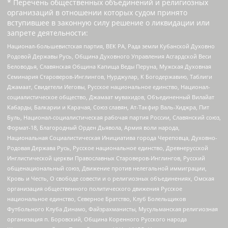
* Перечень общественных объединений и религиозных
организаций в отношении которых судом принято
вступившее в законную силу решение о ликвидации или
запрете деятельности:
Национал-большевистская партия, ВЕК РА, Рада земли Кубанской Духовно
Родовой Державы Русь, Община Духовного Управления Асгардской Веси
Беловодья, Славянская Община Капища Веды Перуна, Мужская Духовная
Семинария Староверов-Инглингов, Нурджулар, К Богодержавию, Таблиги
Джамаат, Свидетели Иеговы, Русское национальное единство, Национал-
социалистическое общество, Джамаат мувахидов, Объединенный Вилайат
Кабарды, Балкарии и Карачая, Союз славян, Ат-Такфир Валь-Хиджра, Пит
Буль, Национал-социалистическая рабочая партия России, Славянский союз,
Формат-18, Благородный Орден Дьявола, Армия воли народа,
Национальная Социалистическая Инициатива города Череповца, Духовно-
Родовая Держава Русь, Русское национальное единство, Древнерусской
Инглистической церкви Православных Староверов-Инглингов, Русский
общенациональный союз, Движение против нелегальной иммиграции,
Кровь и Честь, О свободе совести и о религиозных объединениях, Омская
организация общественного политического движения Русское
национальное единство, Северное Братство, Клуб Болельщиков
Футбольного Клуба Динамо, Файзрахманисты, Мусульманская религиозная
организация п. Боровский, Община Коренного Русского народа