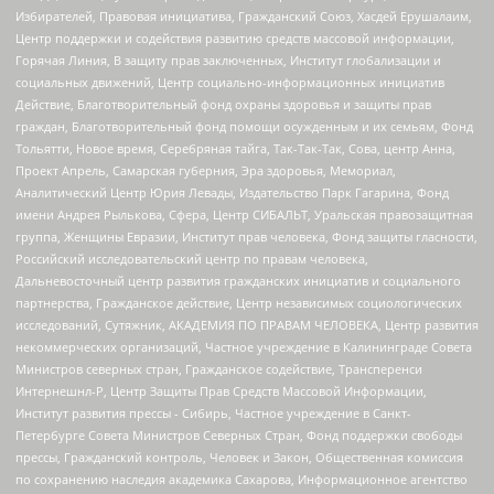
Избирателей, Правовая инициатива, Гражданский Союз, Хасдей Ерушалаим,
Центр поддержки и содействия развитию средств массовой информации,
Горячая Линия, В защиту прав заключенных, Институт глобализации и
социальных движений, Центр социально-информационных инициатив
Действие, Благотворительный фонд охраны здоровья и защиты прав
граждан, Благотворительный фонд помощи осужденным и их семьям, Фонд
Тольятти, Новое время, Серебряная тайга, Так-Так-Так, Сова, центр Анна,
Проект Апрель, Самарская губерния, Эра здоровья, Мемориал,
Аналитический Центр Юрия Левады, Издательство Парк Гагарина, Фонд
имени Андрея Рылькова, Сфера, Центр СИБАЛЬТ, Уральская правозащитная
группа, Женщины Евразии, Институт прав человека, Фонд защиты гласности,
Российский исследовательский центр по правам человека,
Дальневосточный центр развития гражданских инициатив и социального
партнерства, Гражданское действие, Центр независимых социологических
исследований, Сутяжник, АКАДЕМИЯ ПО ПРАВАМ ЧЕЛОВЕКА, Центр развития
некоммерческих организаций, Частное учреждение в Калининграде Совета
Министров северных стран, Гражданское содействие, Трансперенси
Интернешнл-Р, Центр Защиты Прав Средств Массовой Информации,
Институт развития прессы - Сибирь, Частное учреждение в Санкт-
Петербурге Совета Министров Северных Стран, Фонд поддержки свободы
прессы, Гражданский контроль, Человек и Закон, Общественная комиссия
по сохранению наследия академика Сахарова, Информационное агентство