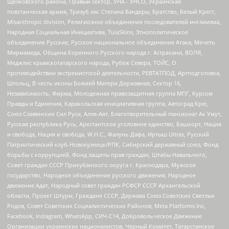
Щелковского района, Правый сектор, УНА - УНСО, Украинская
повстанческая армия, Тризуб им. Степана Бандеры, Братство, Белый Крест,
Misanthropic division, Религиозное объединение последователей инглиизма,
Народная Социальная Инициатива, TulaSkins, Этнополитическое
объединение Русские, Русское национальное объединение Атака, Мечеть
Мирмамеда, Община Коренного Русского народа г. Астрахани, ВОЛЯ,
Меджлис крымскотатарского народа, Рубеж Севера, ТОЙС, О
противодействии экстремистской деятельности, РЕВТАТПОД, Артподготовка,
Штольц, В честь иконы Божией Матери Державная, Сектор 16,
Независимость, Фирма, Молодежная правозащитная группа МПГ, Курсом
Правды и Единения, Каракольская инициативная группа, Автоград Крю,
Союз Славянских Сил Руси, Алля-Аят, Благотворительный пансионат Ак Умут,
Русская республика Русь, Арестантское уголовное единство, Башкорт, Нация
и свобода, Нация и свобода, W.H.С., Фалунь Дафа, Иртыш Ultras, Русский
Патриотический клуб-Новокузнецк/РПК, Сибирский державный союз, Фонд
борьбы с коррупцией, Фонд защиты прав граждан, Штабы Навального,
Совет граждан СССР Прикубанского округа г. Краснодара, Мужское
государство, Народное объединение русского движения, Народное
движение Адат, Народный совет граждан РСФСР СССР Архангельской
области, Проект Штурм, Граждане СССР, Держава Союз Советских Светлых
Родов, Совет Советских Социалистических Районов, Meta Platforms Inc,
Facebook, Instagram, WhatsApp, СИЧ-С14, Добровольческое Движение
Организации украинских националистов, Черный Комитет, Татарстанское