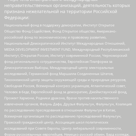
неправительственных организаций, деятельность которых
признана нежелательной на территории Российской
Федерации:
Национальный фонд в поддержку демократии, Институт Открытое
Общество Фонд Содействия, Фонд Открытое общество, Американо-
российский фонд по экономическому и правовому развитию,
Национальный Демократический Институт Международных Отношений,
MEDIA DEVELOPMENT INVESTMENT FUND, Международный Республиканский
Институт, Открытая Россия, Институт современной России, Черноморский
фонд регионального сотрудничества, Европейская Платформа за
Демократические Выборы, Международный центр электоральных
исследований, Германский фонд Маршалла Соединенных Штатов,
Тихоокеанский центр защиты окружающей среды и природных ресурсов,
Свободная Россия, Всемирный конгресс украинцев, Атлантический совет,
Человек в беде, Европейский фонд за демократию, Джеймстаунский фонд,
Прожект Хармони, Родники дракона, Врачи против насильственного
извлечения органов, Фалунь Дафа, Друзья Фалуньгун, Фалуньгун, Коалиция
по расследованию преследования в отношении Фалуньгун в Китае,
Всемирная организация по расследованию преследований Фалуньгун,
Пражский гражданский центр, Ассоциация школ политических
исследований при Совете Европы, Центр либеральной современности,
Форум русскоязычных европейцев, Немецко-русский обмен, Бард колледж,