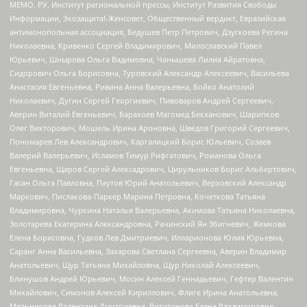
МЕМО. РУ, Институт региональной прессы, Институт Развития Свободы
Информации, Экозащита!-Женсовет, Общественный вердикт, Евразийская
антимонопольная ассоциация, Бедушев Петр Петрович, Дзугкоева Регина
Николаевна, Кривенко Сергей Владимирович, Милославский Павел
Юрьевич, Шнырова Ольга Вадимовна, Чанышева Лилия Айратовна,
Сидорович Ольга Борисовна, Туровский Александр Алексеевич, Васильева
Анастасия Евгеньевна, Ривина Анна Валерьевна, Бойко Анатолий
Николаевич, Дугин Сергей Георгиевич, Пивоваров Андрей Сергеевич,
Аверин Виталий Евгеньевич, Барахоев Магомед Бекханович, Шарипков
Олег Викторович, Мошель Ирина Ароновна, Шведов Григорий Сергеевич,
Пономарев Лев Александрович, Каргалицкий Борис Юльевич, Созаев
Валерий Валерьевич, Исламов Тимур Рифгатович, Романова Ольга
Евгеньевна, Щаров Сергей Алексадрович, Цирульников Борис Альбертович,
Гасан Ольга Павловна, Паутов Юрий Анатольевич, Верховский Александр
Маркович, Пислакова-Паркер Марина Петровна, Кочеткова Татьяна
Владимировна, Чуркина Наталья Валерьевна, Акимова Татьяна Николаевна,
Золотарева Екатерина Александровна, Рачинский Ян Збигневич, Жемкова
Елена Борисовна, Гудков Лев Дмитриевич, Илларионова Юлия Юрьевна,
Саранг Анна Васильевна, Захарова Светлана Сергеевна, Аверин Владимир
Анатольевич, Щур Татьяна Михайловна, Щур Николай Алексеевич,
Блинушов Андрей Юрьевич, Мосин Алексей Геннадьевич, Гефтер Валентин
Михайлович, Симонов Алексей Кириллович, Флиге Ирина Анатольевна,
Мельникова Валентина Дмитриевна, Вититинова Елена Владимировна,