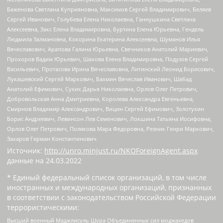
Баженова Светлана Куприяновна, Максимов Сергей Владимирович, Беляев
Сергей Иванович, Голубева Елена Николаевна, Ганнушкина Светлана
Алексеевна, Закс Елена Владимировна, Буртина Елена Юрьевна, Гендель
Людмила Залмановна, Кокорина Екатерина Алексеевна, Шуманов Илья
Вячеславович, Арапова Галина Юрьевна, Свечников Анатолий Мариевич,
Прохоров Вадим Юрьевич, Шахова Елена Владимировна, Подузов Сергей
Васильевич, Протасова Ирина Вячеславовна, Литинский Леонид Борисович,
Лукашевский Сергей Маркович, Бахмин Вячеслав Иванович, Шабад
Анатолий Ефимович, Сухих Дарья Николаевна, Орлов Олег Петрович,
Добровольская Анна Дмитриевна, Королева Александра Евгеньевна,
Смирнов Владимир Александрович, Вицин Сергей Ефимович, Золотухин
Борис Андреевич, Левинсон Лев Семенович, Локшина Татьяна Иосифовна,
Орлов Олег Петрович, Полякова Мара Федоровна, Резник Генри Маркович,
Захаров Герман Константинович
Источник:
http://unro.minjust.ru/NKOForeignAgent.aspx
данные на
24.03.2022
* Единый федеральный список организаций, в том числе
иностранных и международных организаций, признанных
в соответствии с законодательством Российской Федерации
террористическими:
Высший военный Маджлисуль Шура Объединенных сил моджахедов