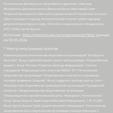
Региональное Всетатарское общественное движение, Невоград,
Молодежное Демократическое Движение Весна, Верховный Совет
Татарской Автономной Советской Социалистической Республики, Конгресс
ойрат-калмыцкого народа, Исполнительный комитет совета народных
депутатов Красноярского края, Этническое национальное объединение,
ЛГБТ, Я.МЫ Сергей Фургал
Источник:
https://minjust.gov.ru/ru/documents/7822/
данные
на
03.05.2024
* Реестр иностранных агентов:
Калининградская региональная общественная организация "Экозащита!-Женсовет", Фонд содействия защите прав и свобод граждан "Общественный вердикт", Фонд "Институт Развития Свободы Информации", Частное учреждение "Информационное агентство МЕМО. РУ", Региональная общественная организация "Общественная комиссия по сохранению наследия академика Сахарова", Фонд поддержки свободы прессы, Санкт-Петербургская общественная правозащитная организация "Гражданский контроль", Межрегиональная общественная организация "Информационно-просветительский центр "Мемориал", Региональный Фонд "Центр Защиты Прав Средств Массовой Информации", с 05.12.2023 Фонд "Центр Защиты Прав Средств массовой информации", Региональная общественная благотворительная организация помощи беженцам и мигрантам "Гражданское содействие", Негосударственное образовательное учреждение дополнительного профессионального образования (повышение квалификации) специалистов "АКАДЕМИЯ ПО ПРАВАМ ЧЕЛОВЕКА", Свердловская региональная общественная организация "Сутяжник", Автономная некоммерческая организация "Центр независимых социологических исследований", Союз общественных объединений "Российский исследовательский центр по правам человека", Региональное общественное учреждение научно-информационный центр "МЕМОРИАЛ", Некоммерческая организация "Фонд защиты гласности", Автономная некоммерческая организация "Институт прав человека", Городская общественная организация "Екатеринбургское общество "МЕМОРИАЛ", Городская общественная организация "Рязанское историко-просветительское и правозащитное общество "Мемориал" (Рязанский Мемориал), Челябинский региональный орган общественной самодеятельности – женское общественное объединение "Женщины Евразии", Челябинский региональный орган общественной самодеятельности "Уральская правозащитная группа", Фонд содействия защите здоровья и социальной справедливости имени Андрея Рылькова, Автономная Некоммерческая Организация "Аналитический Центр Юрия Левады", Автономная некоммерческая организация социальной поддержки населения "Проект Апрель", Региональная общественная организация помощи женщинам и детям, находящимся в кризисной ситуации "Информационно-методический центр "Анна", Фонд содействия развитию массовых коммуникаций и правовому просвещению "Так-так-Так", Фонд содействия устойчивому развитию "Серебряная тайга", Свердловский региональный общественный фонд социальных проектов "Новое время", "Idel.Реалии", Кавказ.Реалии, Крым.Реалии, Телеканал Настоящее Время, Татаро-башкирская служба Радио Свобода (Azatliq Radiosi), Радио Свободная Европа/Радио Свобода (PCE/PC), "Сибирь.Реалии", "Фактограф", Благотворительный фонд помощи осужденным и их семьям, Автономная некоммерческая организация "Институт глобализации и социальных движений", Фонд "В защиту прав заключенных", Частное учреждение "Центр поддержки и содействия развитию средств массовой информации", Пензенский региональный общественный благотворительный фонд "Гражданский союз", "Север.Реалии", Некоммерческая организация Фонд "Правовая инициатива", Общество с ограниченной ответственностью "Радио Свободная Европа/Радио Свобода", Чешское информационное агентство "MEDIUM-ORIENT", Красноярская региональная общественная организация "Мы против СПИДа", Камалягин Денис Николаевич, Маркелов Сергей Евгеньевич, Пономарев Лев Александрович, Савицкая Людмила Алексеевна, Автономная некоммерческая организация "Центр по работе с проблемой насилия "НАСИЛИЮ.НЕТ", Межрегиональный профессиональный союз работников здравоохранения "Альянс врачей", Юридическое лицо, зарегистрированное в Латвийской Республике, SIA "Medusa Project" (регистрационный номер 40103797863, дата регистрации 10.06.2014), Некоммерческая организация "Фонд по борьбе с коррупцией", Автономная некоммерческая организация "Институт права и публичной политики", Баданин Роман Сергеевич, Гликин Максим Александрович, Железнова Мария Михайловна, Лукьянова Юлия Сергеевна, Маетная Елизавета Витальевна, Маняхин Петр Борисович, Чуракова Ольга Владимировна, Ярош Юлия Петровна, Юридическое лицо "The Insider SIA", зарегистрированное в Риге, Латвийская Республика (дата регистрации 26.06.2015), являющееся администратором доменного имени интернет-издания "The Insider SIA", https://theins.ru, Постернак Алексей Евгеньевич, Рубин Михаил Аркадьевич, Анин Роман Александрович, Юридическое лицо Istories fonds, зарегистрированное в Латвийской Республике (регистрационный номер 50008295751, дата регистрации 24.02.2020), Великовский Дмитрий Александрович, Долинина Ирина Николаевна, Мароховская Алеся Алексеевна, Шлейнов Роман Юрьевич, Шмагун Олеся Валентиновна, Общество с ограниченной ответственностью "Альтаир 2021", Общество с ограниченной ответственностью "Вега 2021", Общество с ограниченной ответственностью "Главный редактор 2021", Общество с ограниченной ответственностью "Ромашки монолит", Важенков Артем Валерьевич, Ивановская областная общественная организация "Центр гендерных исследований", Гурман Юрий Альбертович, Медиапроект "ОВД-Инфо", Егоров Владимир Владимирович, Жилинский Владимир Александрович, Общество с ограниченной ответственностью "ЗП", Иванова София Юрьевна, Карезина Инна Павловна, Кильтау Екатерина Викторовна, Петров Алексей Викторович, Пискунов Сергей Евгеньевич, Смирнов Сергей Сергеевич, Тихонов Михаил Сергеевич, Общество с ограниченной ответственностью "ЖУРНАЛИСТ-ИНОСТРАННЫЙ АГЕНТ", Арапова Галина Юрьевна, Вольтская Татьяна Анатольевна, Американская компания "Mason G.E.S. Anonymous Foundation" (США), являющаяся владельцем интернет-издания https://mnews.world/, Компания "Stichting Bellingcat", зарегистрированная в Нидерландах (дата регистрации 11.07.2018), Захаров Андрей Вячеславович, Клепиковская Екатерина Дмитриевна, Общество с ограниченной ответственностью "МЕМО", Перл Роман Александрович, Симонов Евгений Алексеевич, Соловьева Елена Анатольевна, Сотников Даниил Владимирович, Сурначева Елизавета Дмитриевна, Автономная некоммерческая организация по защите прав человека и информированию населения "Якутия – Наше Мнение", Общество с ограниченной ответственностью "Москоу диджитал медиа", с 26.01.2023 Общество с ограниченной ответственностью "Чайка Белые сады", Ветошкина Валерия Валерьевна, Заговора Максим Александрович, Межрегиональное общественное движение "Российская ЛГБТ - сеть", Оленичев Максим Владимирович, Павлов Иван Юрьевич, Скворцова Елена Сергеевна, Общество с ограниченной ответственностью "Как бы инагент", Кочетков Игорь Викторович, Общество с ограниченной ответственностью "Честные выборы", Еланчик Олег Александрович, Общество с ограниченной ответственностью "Нобелевский призыв", Гималова Регина Эмилевна, Григорьев Андрей Валерьевич, Григорьева Алина Александровна, Ассоциация по содействию защите прав призывников, альтернативнослужащих и военнослужащих "Правозащитная группа "Гражданин.Армия.Право", Хисамова Регина Фаритовна, Автономная некоммерческая организация по реализации социально-правовых программ "Лилит", Дальневосточное общественное движение "Маяк", Санкт-Петербургская ЛГБТ-инициативная группа "Выход", Инициативная группа ЛГБТ+ "Реверс", Алексеев Андрей Викторович, Бекбулатова Таисия Львовна, Беляев Иван Михайлович, Владыкина Елена Сергеевна, Гельман Марат Александрович, Никульшина Вероника Юрьевна, Толоконникова Надежда Андреевна, Шендерович Виктор Анатольевич, Общество с ограниченной ответственностью "Данное сообщение", Общество с ограниченной ответственностью Издательский дом "Новая глава", Айнбиндер Александра Александровна, Московский комьюнити-центр для ЛГБТ+инициатив, Благотворительный фонд развития филантропии, Deutsche Welle (Германия, Kurt-Schumacher-Strasse 3, 53113 Bonn), Борзунова Мария Михайловна, Воробьев Виктор Викторович, Голубева Анна Львовна, Константинова Алла Михайловна, Малкова Ирина Владимировна, Мурадов Мурад Абдулгалимович, Осетинская Елизавета Николаевна, Понасенков Евгений Николаевич, Ганапольский Матвей Юрьевич, Киселев Евгений Алексеевич, Борухович Ирина Григорьевна, Дремин Иван Тимофеевич, Дубровский Дмитрий Викторович, Красноярская региональная общественная организация поддержки и развития альтернативных образовательных технологий и межкультурных коммуникаций "ИНТЕРРА", Маяковская Екатерина Алексеевна, Фейгин Марк Захарович, Филимонов Андрей Викторович, Дзугкоева Регина Николаевна, Доброхотов Роман Александрович, Дудь Юрий Александрович, Елкин Сергей Владимирович, Кругликов Кирилл Игоревич, Сабунаева Мария Леонидовна, Семенов Алексей Владимирович, Шаинян Карен Багратович, Шульман Екатерина Михайловна, Асафьев Артур Валерьевич, Вахштайн Виктор Семенович, Венедиктов Алексей Алексеевич, Лушникова Екатерина Евгеньевна, Волков Леонид Михайлович, Невзоров Александр Глебович, Пархоменко Сергей Борисович, Сироткин Ярослав Николаевич, Кара-Мурза Владимир Владимирович, Баранова Наталья Владимировна, Гозман Леонид Яковлевич, Кагарлицкий Борис Юльевич, Климарев Михаил Валерьевич, Милов Владимир Станиславович, Автономная некоммерческая организация Краснодарский центр современного искусства "Типография", Моргенштерн Алишер Тагирович, Соболь Любовь Эдуардовна, Общество с ограниченной ответственностью "ЛИЗА НОРМ", Каспаров Гарри Кимович, Ходорковский Михаил Борисович, Общество с ограниченной ответственностью "Апрельские тезисы", Данилович Ирина Брониславовна, Кашин Олег Владимирович, Петров Николай Владимирович, Пивоваров Алексей Владимирович, Соколов Михаил Владимирович, Цветкова Юлия Владимировна, Чичваркин Евгений Александрович, Комитет против пыток/Команда против пыток, Общество с ограниченной ответственностью "Первый научный", Общество с ограниченной ответственностью "Вертолет и ко", Белоцерковская Вероника Борисовна, Кац Максим Евгеньевич, Лазарева Татьяна Юрьевна, Шаведдинов Руслан Табризович, Яшин Илья Валерьевич, Общество с ограниченной ответственностью "Иноагент ААВ", Алешковский Дмитрий Петрович, Альбац Евгения Марковна, Быков Дмитрий Львович, Галямина Юлия Евгеньевна, Лойко Сергей Леонидович, Мартынов Кирилл Константинович, Медведев Сергей Александрович, Крашенинников Федор Геннадиевич, Гордеева Катерина Вл