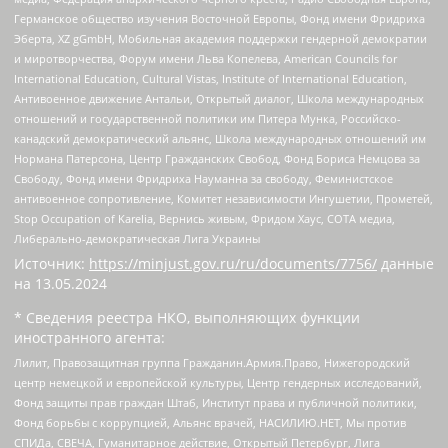
Германское общество изучения Восточной Европы, Фонд имени Фридриха
Эберта, XZ gGmbH, Мобильная академия поддержки гендерной демократии
и миротворчества, Форум имени Льва Копелева, American Councils for
International Education, Cultural Vistas, Institute of International Education,
Антивоенное движение Антальи, Открытый диалог, Школа международных
отношений и государственной политики им Питера Мунка, Российско-
канадский демократический альянс, Школа международных отношений им
Нормана Патерсона, Центр Гражданских Свобод, Фонд Бориса Немцова за
Свободу, Фонд имени Фридриха Науманна за свободу, Феминистское
антивоенное сопротивление, Комитет независимости Ингушетии, Прометей,
Stop Occupation of Karelia, Вернись живым, Фридом Хаус, СОТА медиа,
Либерально-демократическая Лига Украины
Источник:
https://minjust.gov.ru/ru/documents/7756/
данные
на
13.05.2024
* Сведения реестра НКО, выполняющих функции
иностранного агента:
Лилит, Правозащитная группа Гражданин.Армия.Право, Нижегородский
центр немецкой и европейской культуры, Центр гендерных исследований,
Фонд защиты прав граждан Штаб, Институт права и публичной политики,
Фонд борьбы с коррупцией, Альянс врачей, НАСИЛИЮ.НЕТ, Мы против
СПИДа, СВЕЧА, Гуманитарное действие, Открытый Петербург, Лига