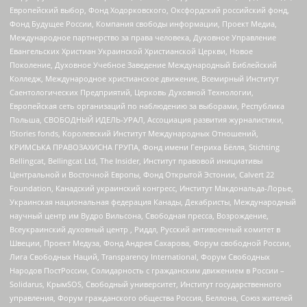
Европейский выбор, Фонд Ходорковского, Оксфордский российский фонд,
Фонд Будущее России, Компания свободы информации, Проект Медиа,
Международное партнерство за права человека, Духовное Управление
Евангельских Христиан Украинской Христианской Церкви, Новое
Поколение, Духовное Учебное Заведение Международный Библейский
Колледж, Международное христианское движение, Всемирный Институт
Саентологических Предприятий, Церковь Духовной Технологии,
Европейская сеть организаций по наблюдению за выборами, Республика
Польша, СВОБОДНЫЙ ИДЕЛЬ-УРАЛ, Ассоциация развития журналистики,
IStories fonds, Королевский Институт Международных Отношений,
КРИМСЬКА ПРАВОЗАХИСНА ГРУПА, Фонд имени Генриха Бёлля, Stichting
Bellingcat, Bellingcat Ltd, The Insider, Институт правовой инициативы
Центральной и Восточной Европы, Фонд Открытой Эстонии, Calvert 22
Foundation, Канадский украинский конгресс, Институт Макдональда-Лорье,
Украинская национальная федерация Канады, Декабристы, Международный
научный центр им Вудро Вильсона, Свободная пресса, Возрождение,
Всеукраинский духовный центр , Риддл, Русский антивоенный комитет в
Швеции, Проект Медуза, Фонд Андрея Сахарова, Форум свободной России,
Лига Свободных Наций, Transparеncy International, Форум Свободных
Народов ПостРоссии, Солидарность с гражданским движением в России –
Solidarus, КрымSOS, Свободный университет, Институт государственного
управления, Форум гражданского общества Россия, Беллона, Союз жителей