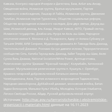
Кавказа, Конгресс народов Ичкерии и Дагестана, База, Асбат аль-Ансар,
Священная война, Исламская группа, Братья-мусульмане, Партия
исламского освобождения, Лашкар-И-Тайба, Исламская группа, Движение
Талибан, Исламская партия Туркестана, Общество социальных реформ,
Общество возрождения исламского наследия, Дом двух святых, Джунд аш-
Шам, Исламский джихад, Аль-Каида, Имарат Кавказ, АБТО, Правый сектор,
Исламское государство, Джабха аль-Нусра ли-Ахль аш-Шам, Народное
ополчение имени К. Минина и Д. Пожарского, Аджр от Аллаха Субхану уа
Тагьаля SHAM, АУМ Синрике, Муджахеды джамаата Ат-Тавхида Валь-Джихад,
Чистопольский Джамаат, Рохнамо ба суи давлати исломи, Террористическое
сообщество Сеть, Катиба Таухид валь-Джихад, Хайят Тахрир аш-Шам, Ахлю
Сунна Валь Джамаа, National Socialism/White Power, Артподготовка,
Религиозная группа “Джамаат “Красный пахарь”, Колумбайн, Хатлонский
джамаат, Мусульманская религиозная группа п. Кушкуль г. Оренбург,
Крымско-татарский добровольческий батальон имени Номана
Челебиджихана, Азов, Партия исламского возрождения Таджикистана,
Народная самооборона, Дуббайский джамаат, московская ячейка, Батал-
Хаджи Белхороев, Маньяки Культ Убийц, Молодёжь Которая Улыбается,
Легион Свобода России, Айдар, Русский добровольческий корпус
Источник:
http://nac.gov.ru/terroristicheskie-i-ekstremistskie-
organizacii-i-materialy.html
данные на
16.11.2023