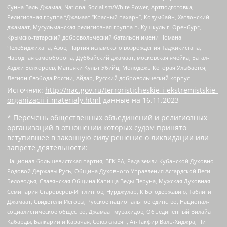
Сунна Валь Джамаа, National Socialism/White Power, Артподготовка,
Религиозная группа “Джамаат “Красный пахарь”, Колумбайн, Хатлонский
джамаат, Мусульманская религиозная группа п. Кушкуль г. Оренбург,
Крымско-татарский добровольческий батальон имени Номана
Челебиджихана, Азов, Партия исламского возрождения Таджикистана,
Народная самооборона, Дуббайский джамаат, московская ячейка, Батал-
Хаджи Белхороев, Маньяки Культ Убийц, Молодёжь Которая Улыбается,
Легион Свобода России, Айдар, Русский добровольческий корпус
Источник:
http://nac.gov.ru/terroristicheskie-i-ekstremistskie-
organizacii-i-materialy.html
данные на
16.11.2023
* Перечень общественных объединений и религиозных
организаций в отношении которых судом принято
вступившее в законную силу решение о ликвидации или
запрете деятельности:
Национал-большевистская партия, ВЕК РА, Рада земли Кубанской Духовно
Родовой Державы Русь, Община Духовного Управления Асгардской Веси
Беловодья, Славянская Община Капища Веды Перуна, Мужская Духовная
Семинария Староверов-Инглингов, Нурджулар, К Богодержавию, Таблиги
Джамаат, Свидетели Иеговы, Русское национальное единство, Национал-
социалистическое общество, Джамаат мувахидов, Объединенный Вилайат
Кабарды, Балкарии и Карачая, Союз славян, Ат-Такфир Валь-Хиджра, Пит