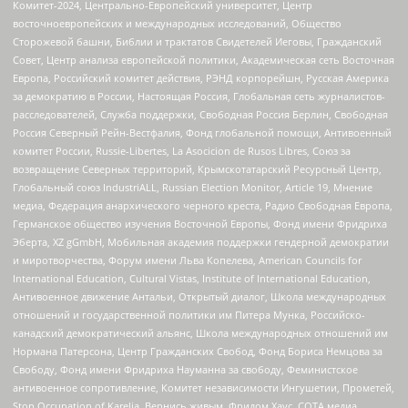
Комитет-2024, Центрально-Европейский университет, Центр
восточноевропейских и международных исследований, Общество
Сторожевой башни, Библии и трактатов Свидетелей Иеговы, Гражданский
Совет, Центр анализа европейской политики, Академическая сеть Восточная
Европа, Российский комитет действия, РЭНД корпорейшн, Русская Америка
за демократию в России, Настоящая Россия, Глобальная сеть журналистов-
расследователей, Служба поддержки, Свободная Россия Берлин, Свободная
Россия Северный Рейн-Вестфалия, Фонд глобальной помощи, Антивоенный
комитет России, Russie-Libertes, La Asocicion de Rusos Libres, Союз за
возвращение Северных территорий, Крымскотатарский Ресурсный Центр,
Глобальный союз IndustriALL, Russian Election Monitor, Article 19, Мнение
медиа, Федерация анархического черного креста, Радио Свободная Европа,
Германское общество изучения Восточной Европы, Фонд имени Фридриха
Эберта, XZ gGmbH, Мобильная академия поддержки гендерной демократии
и миротворчества, Форум имени Льва Копелева, American Councils for
International Education, Cultural Vistas, Institute of International Education,
Антивоенное движение Антальи, Открытый диалог, Школа международных
отношений и государственной политики им Питера Мунка, Российско-
канадский демократический альянс, Школа международных отношений им
Нормана Патерсона, Центр Гражданских Свобод, Фонд Бориса Немцова за
Свободу, Фонд имени Фридриха Науманна за свободу, Феминистское
антивоенное сопротивление, Комитет независимости Ингушетии, Прометей,
Stop Occupation of Karelia, Вернись живым, Фридом Хаус, СОТА медиа,