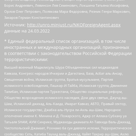
Борис Андреевич, Левинсон Лев Семенович, Локшина Татьяна Иосифовна,
Орлов Олег Петрович, Полякова Мара Федоровна, Резник Генри Маркович,
Захаров Герман Константинович
Источник:
http://unro.minjust.ru/NKOForeignAgent.aspx
данные на
24.03.2022
* Единый федеральный список организаций, в том числе
иностранных и международных организаций, признанных
в соответствии с законодательством Российской Федерации
террористическими:
Высший военный Маджлисуль Шура Объединенных сил моджахедов
Кавказа, Конгресс народов Ичкерии и Дагестана, База, Асбат аль-Ансар,
Священная война, Исламская группа, Братья-мусульмане, Партия
исламского освобождения, Лашкар-И-Тайба, Исламская группа, Движение
Талибан, Исламская партия Туркестана, Общество социальных реформ,
Общество возрождения исламского наследия, Дом двух святых, Джунд аш-
Шам, Исламский джихад, Аль-Каида, Имарат Кавказ, АБТО, Правый сектор,
Исламское государство, Джабха аль-Нусра ли-Ахль аш-Шам, Народное
ополчение имени К. Минина и Д. Пожарского, Аджр от Аллаха Субхану уа
Тагьаля SHAM, АУМ Синрике, Муджахеды джамаата Ат-Тавхида Валь-Джихад,
Чистопольский Джамаат, Рохнамо ба суи давлати исломи, Террористическое
сообщество Сеть, Катиба Таухид валь-Джихад, Хайят Тахрир аш-Шам, Ахлю