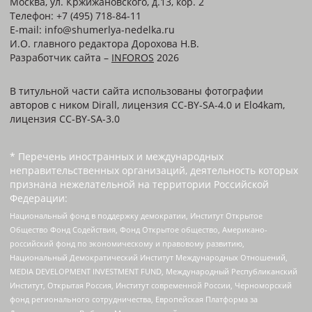
Москва, ул. Кржижановского, д.13, кор. 2
Телефон: +7 (495) 718-84-11
E-mail: info@shumerlya-nedelka.ru
И.О. главного редактора Дорохова Н.В.
Разработчик сайта –
INFOROS
2026
В титульной части сайта использованы фотографии
авторов с ником Dirall, лицензия CC-BY-SA-4.0 и Elo4kam,
лицензия CC-BY-SA-3.0
* Перечень иностранных и международных
неправительственных организаций, деятельность которых
признана нежелательной на территории Российской
Федерации:
Национальный фонд в поддержку демократии, Институт Открытое
Общество Фонд Содействия, Фонд Открытое общество, Американо-
российский фонд по экономическому и правовому развитию,
Национальный Демократический Институт Международных Отношений,
MEDIA DEVELOPMENT INVESTMENT FUND, Международный Республиканский
Институт, Открытая Россия, Институт современной России, Черноморский
фонд регионального сотрудничества, Европейская Платформа за