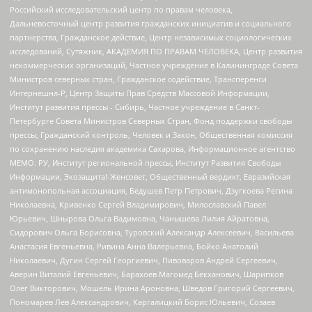
Российский исследовательский центр по правам человека,
Дальневосточный центр развития гражданских инициатив и социального
партнерства, Гражданское действие, Центр независимых социологических
исследований, Сутяжник, АКАДЕМИЯ ПО ПРАВАМ ЧЕЛОВЕКА, Центр развития
некоммерческих организаций, Частное учреждение в Калининграде Совета
Министров северных стран, Гражданское содействие, Трансперенси
Интернешнл-Р, Центр Защиты Прав Средств Массовой Информации,
Институт развития прессы - Сибирь, Частное учреждение в Санкт-
Петербурге Совета Министров Северных Стран, Фонд поддержки свободы
прессы, Гражданский контроль, Человек и Закон, Общественная комиссия
по сохранению наследия академика Сахарова, Информационное агентство
МЕМО. РУ, Институт региональной прессы, Институт Развития Свободы
Информации, Экозащита!-Женсовет, Общественный вердикт, Евразийская
антимонопольная ассоциация, Бедушев Петр Петрович, Дзугкоева Регина
Николаевна, Кривенко Сергей Владимирович, Милославский Павел
Юрьевич, Шнырова Ольга Вадимовна, Чанышева Лилия Айратовна,
Сидорович Ольга Борисовна, Туровский Александр Алексеевич, Васильева
Анастасия Евгеньевна, Ривина Анна Валерьевна, Бойко Анатолий
Николаевич, Дугин Сергей Георгиевич, Пивоваров Андрей Сергеевич,
Аверин Виталий Евгеньевич, Барахоев Магомед Бекханович, Шарипков
Олег Викторович, Мошель Ирина Ароновна, Шведов Григорий Сергеевич,
Пономарев Лев Александрович, Каргалицкий Борис Юльевич, Созаев