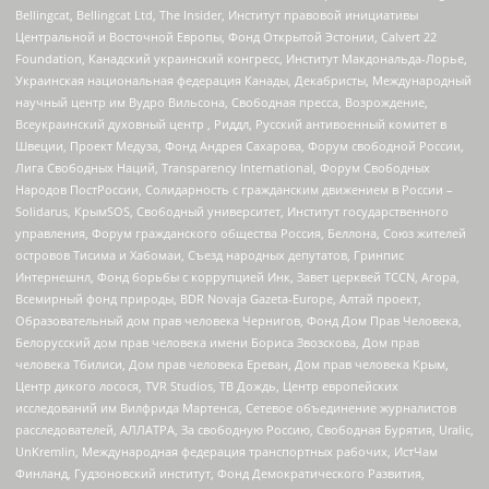
Bellingcat, Bellingcat Ltd, The Insider, Институт правовой инициативы
Центральной и Восточной Европы, Фонд Открытой Эстонии, Calvert 22
Foundation, Канадский украинский конгресс, Институт Макдональда-Лорье,
Украинская национальная федерация Канады, Декабристы, Международный
научный центр им Вудро Вильсона, Свободная пресса, Возрождение,
Всеукраинский духовный центр , Риддл, Русский антивоенный комитет в
Швеции, Проект Медуза, Фонд Андрея Сахарова, Форум свободной России,
Лига Свободных Наций, Transparеncy International, Форум Свободных
Народов ПостРоссии, Солидарность с гражданским движением в России –
Solidarus, КрымSOS, Свободный университет, Институт государственного
управления, Форум гражданского общества Россия, Беллона, Союз жителей
островов Тисима и Хабомаи, Съезд народных депутатов, Гринпис
Интернешнл, Фонд борьбы с коррупцией Инк, Завет церквей TCCN, Агора,
Всемирный фонд природы, BDR Novaja Gazeta-Europe, Алтай проект,
Образовательный дом прав человека Чернигов, Фонд Дом Прав Человека,
Белорусский дом прав человека имени Бориса Звозскова, Дом прав
человека Тбилиси, Дом прав человека Ереван, Дом прав человека Крым,
Центр дикого лосося, TVR Studios, ТВ Дождь, Центр европейских
исследований им Вилфрида Мартенса, Сетевое объединение журналистов
расследователей, АЛЛАТРА, За свободную Россию, Свободная Бурятия, Uralic,
UnKremlin, Международная федерация транспортных рабочих, ИстЧам
Финланд, Гудзоновский институт, Фонд Демократического Развития,