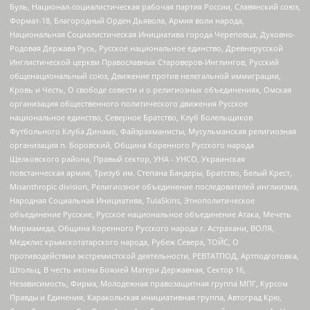
Буль, Национал-социалистическая рабочая партия России, Славянский союз,
Формат-18, Благородный Орден Дьявола, Армия воли народа,
Национальная Социалистическая Инициатива города Череповца, Духовно-
Родовая Держава Русь, Русское национальное единство, Древнерусской
Инглистической церкви Православных Староверов-Инглингов, Русский
общенациональный союз, Движение против нелегальной иммиграции,
Кровь и Честь, О свободе совести и о религиозных объединениях, Омская
организация общественного политического движения Русское
национальное единство, Северное Братство, Клуб Болельщиков
Футбольного Клуба Динамо, Файзрахманисты, Мусульманская религиозная
организация п. Боровский, Община Коренного Русского народа
Щелковского района, Правый сектор, УНА - УНСО, Украинская
повстанческая армия, Тризуб им. Степана Бандеры, Братство, Белый Крест,
Misanthropic division, Религиозное объединение последователей инглиизма,
Народная Социальная Инициатива, TulaSkins, Этнополитическое
объединение Русские, Русское национальное объединение Атака, Мечеть
Мирмамеда, Община Коренного Русского народа г. Астрахани, ВОЛЯ,
Меджлис крымскотатарского народа, Рубеж Севера, ТОЙС, О
противодействии экстремистской деятельности, РЕВТАТПОД, Артподготовка,
Штольц, В честь иконы Божией Матери Державная, Сектор 16,
Независимость, Фирма, Молодежная правозащитная группа МПГ, Курсом
Правды и Единения, Каракольская инициативная группа, Автоград Крю,