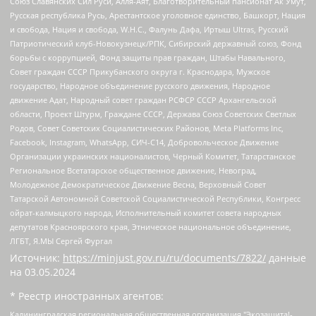
Союз Славянских Сил Руси, Алля-Аят, Благотворительный пансионат Ак Умут,
Русская республика Русь, Арестантское уголовное единство, Башкорт, Нация
и свобода, Нация и свобода, W.H.С., Фалунь Дафа, Иртыш Ultras, Русский
Патриотический клуб-Новокузнецк/РПК, Сибирский державный союз, Фонд
борьбы с коррупцией, Фонд защиты прав граждан, Штабы Навального,
Совет граждан СССР Прикубанского округа г. Краснодара, Мужское
государство, Народное объединение русского движения, Народное
движение Адат, Народный совет граждан РСФСР СССР Архангельской
области, Проект Штурм, Граждане СССР, Держава Союз Советских Светлых
Родов, Совет Советских Социалистических Районов, Meta Platforms Inc,
Facebook, Instagram, WhatsApp, СИЧ-С14, Добровольческое Движение
Организации украинских националистов, Черный Комитет, Татарстанское
Региональное Всетатарское общественное движение, Невоград,
Молодежное Демократическое Движение Весна, Верховный Совет
Татарской Автономной Советской Социалистической Республики, Конгресс
ойрат-калмыцкого народа, Исполнительный комитет совета народных
депутатов Красноярского края, Этническое национальное объединение,
ЛГБТ, Я.МЫ Сергей Фургал
Источник:
https://minjust.gov.ru/ru/documents/7822/
данные
на
03.05.2024
* Реестр иностранных агентов:
Калининградская региональная общественная организация "Экозащита!-Женсовет", Фонд содействия защите прав и свобод граждан "Общественный вердикт", Фонд "Институт Развития Свободы Информации", Частное учреждение "Информационное агентство МЕМО. РУ", Региональная общественная организация "Общественная комиссия по сохранению наследия академика Сахарова", Фонд поддержки свободы прессы, Санкт-Петербургская общественная правозащитная организация "Гражданский контроль", Межрегиональная общественная организация "Информационно-просветительский центр "Мемориал", Региональный Фонд "Центр Защиты Прав Средств Массовой Информации", с 05.12.2023 Фонд "Центр Защиты Прав Средств массовой информации", Региональная общественная благотворительная организация помощи беженцам и мигрантам "Гражданское содействие", Негосударственное образовательное учреждение дополнительного профессионального образования (повышение квалификации) специалистов "АКАДЕМИЯ ПО ПРАВАМ ЧЕЛОВЕКА", Свердловская региональная общественная организация "Сутяжник", Автономная некоммерческая организация "Центр независимых социологических исследований", Союз общественных объединений "Российский исследовательский центр по правам человека", Региональное общественное учреждение научно-информационный центр "МЕМОРИАЛ", Некоммерческая организация "Фонд защиты гласности", Автономная некоммерческая организация "Институт прав человека", Городская общественная организация "Екатеринбургское общество "МЕМОРИАЛ", Городская общественная организация "Рязанское историко-просветительское и правозащитное общество "Мемориал" (Рязанский Мемориал), Челябинский региональный орган общественной самодеятельности – женское общественное объединение "Женщины Евразии", Челябинский региональный орган общественной самодеятельности "Уральская правозащитная группа", Фонд содействия защите здоровья и социальной справедливости имени Андрея Рылькова, Автономная Некоммерческая Организация "Аналитический Центр Юрия Левады", Автономная некоммерческая организация социальной поддержки населения "Проект Апрель", Региональная общественная организация помощи женщинам и детям, находящимся в кризисной ситуации "Информационно-методический центр "Анна", Фонд содействия развитию массовых коммуникаций и правовому просвещению "Так-так-Так", Фонд содействия устойчивому развитию "Серебряная тайга", Свердловский региональный общественный фонд социальных проектов "Новое время", "Idel.Реалии", Кавказ.Реалии, Крым.Реалии, Телеканал Настоящее Время, Татаро-башкирская служба Радио Свобода (Azatliq Radiosi), Радио Свободная Европа/Радио Свобода (PCE/PC), "Сибирь.Реалии", "Фактограф", Благотворительный фонд помощи осужденным и их семьям, Автономная некоммерческая организация "Институт глобализации и социальных движений", Фонд "В защиту прав заключенных", Частное учреждение "Центр поддержки и содействия развитию средств массовой информации", Пензенский региональный общественный благотворительный фонд "Гражданский союз", "Север.Реалии", Некоммерческая организация Фонд "Правовая инициатива", Общество с ограниченной ответственностью "Радио Свободная Европа/Радио Свобода", Чешское информационное агентство "MEDIUM-ORIENT", Красноярская региональная общественная организация "Мы против СПИДа", Камалягин Денис Николаевич, Маркелов Сергей Евгеньевич, Пономарев Лев Александрович, Савицкая Людмила Алексеевна, Автономная некоммерческая организация "Центр по работе с проблемой насилия "НАСИЛИЮ.НЕТ", Межрегиональный профессиональный союз работников здравоохранения "Альянс врачей", Юридическое лицо, зарегистрированное в Латвийской Республике, SIA "Medusa Project" (регистрационный номер 40103797863, дата регистрации 10.06.2014), Некоммерческая организация "Фонд по борьбе с коррупцией", Автономная некоммерческая организация "Институт права и публичной политики", Баданин Роман Сергеевич, Гликин Максим Александрович, Железнова Мария Михайловна, Лукьянова Юлия Сергеевна, Маетная Елизавета Витальевна, Маняхин Петр Борисович, Чуракова Ольга Владимировна, Ярош Юлия Петровна, Юридическое лицо "The Insider SIA", зарегистрированное в Риге, Латвийская Республика (дата регистрации 26.06.2015), являющееся администратором доменного имени интернет-издания "The Insider SIA", https://theins.ru, Постернак Алексей Евгеньевич, Рубин Михаил Аркадьевич, Анин Роман Александрович, Юридическое лицо Istories fonds, зарегистрированное в Латвийской Республике (регистрационный номер 50008295751, дата регистрации 24.02.2020), Великовский Дмитрий Александрович, Долинина Ирина Николаевна, Мароховская Алеся Алексеевна, Шлейнов Роман Юрьевич, Шмагун Олеся Валентиновна, Общество с ограниченной ответственностью "Альтаир 2021", Общество с ограниченной ответственностью "Вега 2021", Общество с ограниченной ответственностью "Главный редактор 2021", Общество с ограниченной ответственностью "Ромашки монолит", Важенков Артем Валерьевич, Ивановская областная общественная организация "Центр гендерных исследований", Гурман Юрий Альбертович, Медиапроект "ОВД-Инфо", Егоров Владимир Владимирович, Жилинский Владимир Александрович, Общество с ограниченной ответственностью "ЗП", Иванова София Юрьевна, Карезина Инна Павловна, Кильтау Екатерина Викторовна, Петров Алексей Викторович, Пискунов Сергей Евгеньевич, Смирнов Сергей Сергеевич, Тихонов Михаил Сергеевич, Общество с ограниченной ответственностью "ЖУРНАЛИСТ-ИНОСТРАННЫЙ АГЕНТ", Арапова Галина Юрьевна, Вольтская Татьяна Анатольевна, Американская компания "Mason G.E.S. Anonymous Foundation" (США), являющаяся владельцем интернет-издания https://mnews.world/, Компания "Stichting Bellingcat", зарегистрированная в Нидерландах (дата регистрации 11.07.2018), Захаров Андрей Вячеславович, Клепиковская Екатерина Дмитриевна, Общество с ограниченной ответственностью "МЕМО", Перл Роман Александрович, Симонов Евгений Алексеевич, Соловьева Елена Анатольевна, Сотников Даниил Владимирович, Сурначева Елизавета Дмитриевна, Автономная некоммерческая организация по защите прав человека и информированию населения "Якутия – Наше Мнение", Общество с ограниченной ответственностью "Москоу диджитал медиа", с 26.01.2023 Общество с ограниченной ответственностью "Чайка Белые сады", Ветошкина Валерия Валерьевна, Заговора Максим Александрович, Межрегиональное общественное движение "Российская ЛГБТ - сеть", Оленичев Максим Владимирович, Павлов Иван Юрьевич, Скворцова Елена Сергеевна, Общество с ограниченной ответственностью "Как бы инагент", Кочетков Игорь Викторович, Общество с ограниченной ответственностью "Честные выборы", Еланчик Олег Александрович, Общество с ограниченной ответственностью "Нобелевский призыв", Гималова Регина Эмилевна, Григорьев Андрей Валерьевич, Григорьева Алина Александровна, Ассоциация по содействию защите прав призывников, альтернативнослужащих и военнослужащих "Правозащитная группа "Гражданин.Армия.Право", Хисамова Регина Фаритовна, Автономная некоммерческая организация по реализации социально-правовых программ "Лилит", Дальневосточное общественное движение "Маяк", Санкт-Петербургская ЛГБТ-инициативная группа "Выход", Инициативная группа ЛГБТ+ "Реверс", Алексеев Андрей Викторович, Бекбулатова Таисия Львовна, Беляев Иван Михайлович, Владыкина Елена Сергеевна, Гельман Марат Александрович, Никульшина Вероника Юрьевна, Толоконникова Надежда Андреевна, Шендерович Виктор Анатольевич, Общество с ограниченной ответственностью "Данное сообщение", Общество с ограниченной ответственностью Издательский дом "Новая глава", Айнбиндер Александра Александровна, Московский комьюнити-центр для ЛГБТ+инициатив, Благотворительный фонд развития филантропии, Deutsche Welle (Германия, Kurt-Schumacher-Strasse 3, 53113 Bonn), Борзунова Мария Михайловна, Воробьев Виктор Викторович, Голубева Анна Львовна, Константинова Алла Михайловна, Малкова Ирина Владимировна, Мурадов Мурад Абдулгалимович, Осетинская Елизавета Николаевна, Понасенков Евгений Николаевич, Ганапольский Матвей Юрьевич, Киселев Евгений Алексеевич, Борухович Ирина Григорьевна, Дремин Иван Тимофеевич, Дубровский Дмитрий Викторович, Красноярская региональная общественная организация поддержки и развития альтернативных образовательных технологий и межкультурных коммуникаций "ИНТЕРРА", Маяковская Екатерина Алексеевна, Фейгин Марк Захарович, Филимонов Андрей Викторович, Дзугкоева Регина Николаевна, Доброхотов Роман Александрович, Дудь Юрий Александрович, Елкин Сергей Владимирович, Кругликов Кирилл Игоревич, Сабунаева Мария Леонидовна, Семенов Алексей Владимирович, Шаинян Карен Багратович, Шульман Екатерина Михайловна, Асафьев Артур Валерьевич, Вахштайн Виктор Семенович, Венедиктов Алексей Алексеевич, Лушникова Екатерина Евгеньевна, Волков Леонид Михайлович, Невзоров Александр Глебович, Пархоменко Сергей Борисович, Сироткин Ярослав Николаевич, Кара-Мурза Владимир Владимирович, Баранова Наталья Владимировна, Гозман Леонид Яковлевич, Кагарлицкий Борис Юльевич, Климарев Михаил Валерьевич, Милов Владимир Станиславович, Автономная некоммерческая организация Краснодарский центр современного искусства "Типография", Моргенштерн Алишер Тагирович, Соболь Любовь Эдуардовна, Общество с ограниченной ответственностью "ЛИЗА НОРМ", Каспаров Гарри Кимович, Ходорковский Михаил Борисович, Общество с ограниченной ответственностью "Апрельские тезисы", Данилович Ирина Брониславовна, Кашин Олег Владимирович, Петров Николай Владимирович, Пивоваров Алексей Владимирович, Соколов Михаил Владимирович, Цветкова Юлия Владимировна, Чичваркин Евгений Александрович, Комитет против пыток/Команда против пыток, Общество с ограниченной ответственностью "Первый научный", Общество с ограниченной ответственностью "Вертолет и ко", Белоцерковская Вероника Борисовна, Кац Максим Евгеньевич, Лазарева Татьяна Юрьевна, Шаведдинов Руслан Табризович, Яшин Илья Валерьевич, Общество с ограниченной ответственностью "Иноагент ААВ", Алешковский Дмитрий Петрович, Альбац Евгения Марковна, Быков Дмитрий Львович, Галямина Юлия Евгеньевна, Лойко Сергей Леонидович, Мартынов Кирилл Константинович, Медведев Сергей Александрович, Крашенинников Федор Геннадиевич, Гордеева Катерина Вл