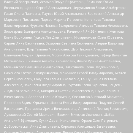
Валерий Валерьевич, Исламов Тимур Рифгатович, Романова Ольга
Евгеньевна, Щаров Сергей Алексадрович, Цирульников Борис Альбертович,
Гасан Ольга Павловна, Паутов Юрий Анатольевич, Верховский Александр
Маркович, Пислакова-Паркер Марина Петровна, Кочеткова Татьяна
Владимировна, Чуркина Наталья Валерьевна, Акимова Татьяна Николаевна,
Золотарева Екатерина Александровна, Рачинский Ян Збигневич, Жемкова
Елена Борисовна, Гудков Лев Дмитриевич, Илларионова Юлия Юрьевна,
Саранг Анна Васильевна, Захарова Светлана Сергеевна, Аверин Владимир
Анатольевич, Щур Татьяна Михайловна, Щур Николай Алексеевич,
Блинушов Андрей Юрьевич, Мосин Алексей Геннадьевич, Гефтер Валентин
Михайлович, Симонов Алексей Кириллович, Флиге Ирина Анатольевна,
Мельникова Валентина Дмитриевна, Вититинова Елена Владимировна,
Баженова Светлана Куприяновна, Максимов Сергей Владимирович, Беляев
Сергей Иванович, Голубева Елена Николаевна, Ганнушкина Светлана
Алексеевна, Закс Елена Владимировна, Буртина Елена Юрьевна, Гендель
Людмила Залмановна, Кокорина Екатерина Алексеевна, Шуманов Илья
Вячеславович, Арапова Галина Юрьевна, Свечников Анатолий Мариевич,
Прохоров Вадим Юрьевич, Шахова Елена Владимировна, Подузов Сергей
Васильевич, Протасова Ирина Вячеславовна, Литинский Леонид Борисович,
Лукашевский Сергей Маркович, Бахмин Вячеслав Иванович, Шабад
Анатолий Ефимович, Сухих Дарья Николаевна, Орлов Олег Петрович,
Добровольская Анна Дмитриевна, Королева Александра Евгеньевна,
Смирнов Владимир Александрович, Вицин Сергей Ефимович, Золотухин