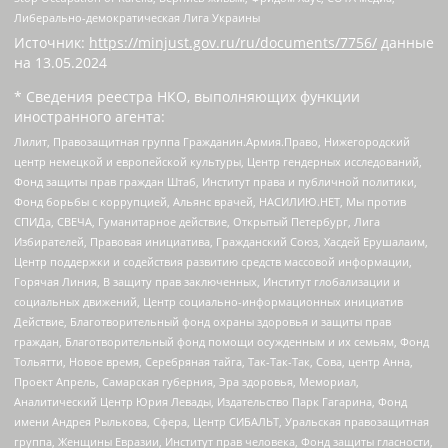
Либерально-демократическая Лига Украины
Источник:
https://minjust.gov.ru/ru/documents/7756/
данные
на
13.05.2024
* Сведения реестра НКО, выполняющих функции
иностранного агента:
Лилит, Правозащитная группа Гражданин.Армия.Право, Нижегородский
центр немецкой и европейской культуры, Центр гендерных исследований,
Фонд защиты прав граждан Штаб, Институт права и публичной политики,
Фонд борьбы с коррупцией, Альянс врачей, НАСИЛИЮ.НЕТ, Мы против
СПИДа, СВЕЧА, Гуманитарное действие, Открытый Петербург, Лига
Избирателей, Правовая инициатива, Гражданский Союз, Хасдей Ерушалаим,
Центр поддержки и содействия развитию средств массовой информации,
Горячая Линия, В защиту прав заключенных, Институт глобализации и
социальных движений, Центр социально-информационных инициатив
Действие, Благотворительный фонд охраны здоровья и защиты прав
граждан, Благотворительный фонд помощи осужденным и их семьям, Фонд
Тольятти, Новое время, Серебряная тайга, Так-Так-Так, Сова, центр Анна,
Проект Апрель, Самарская губерния, Эра здоровья, Мемориал,
Аналитический Центр Юрия Левады, Издательство Парк Гагарина, Фонд
имени Андрея Рылькова, Сфера, Центр СИБАЛЬТ, Уральская правозащитная
группа, Женщины Евразии, Институт прав человека, Фонд защиты гласности,