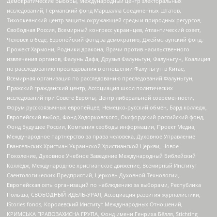
Демократические Выборы, Международный центр электоральных
исследований, Германский фонд Маршалла Соединенных Штатов,
Тихоокеанский центр защиты окружающей среды и природных ресурсов,
Свободная Россия, Всемирный конгресс украинцев, Атлантический совет,
Человек в беде, Европейский фонд за демократию, Джеймстаунский фонд,
Прожект Хармони, Родники дракона, Врачи против насильственного
извлечения органов, Фалунь Дафа, Друзья Фалуньгун, Фалуньгун, Коалиция
по расследованию преследования в отношении Фалуньгун в Китае,
Всемирная организация по расследованию преследований Фалуньгун,
Пражский гражданский центр, Ассоциация школ политических
исследований при Совете Европы, Центр либеральной современности,
Форум русскоязычных европейцев, Немецко-русский обмен, Бард колледж,
Европейский выбор, Фонд Ходорковского, Оксфордский российский фонд,
Фонд Будущее России, Компания свободы информации, Проект Медиа,
Международное партнерство за права человека, Духовное Управление
Евангельских Христиан Украинской Христианской Церкви, Новое
Поколение, Духовное Учебное Заведение Международный Библейский
Колледж, Международное христианское движение, Всемирный Институт
Саентологических Предприятий, Церковь Духовной Технологии,
Европейская сеть организаций по наблюдению за выборами, Республика
Польша, СВОБОДНЫЙ ИДЕЛЬ-УРАЛ, Ассоциация развития журналистики,
IStories fonds, Королевский Институт Международных Отношений,
КРИМСЬКА ПРАВОЗАХИСНА ГРУПА, Фонд имени Генриха Бёлля, Stichting