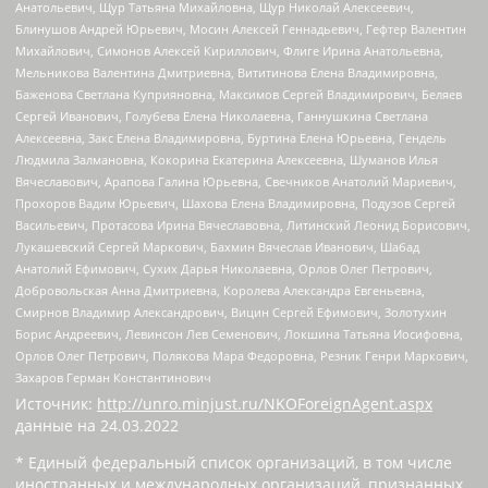
Анатольевич, Щур Татьяна Михайловна, Щур Николай Алексеевич,
Блинушов Андрей Юрьевич, Мосин Алексей Геннадьевич, Гефтер Валентин
Михайлович, Симонов Алексей Кириллович, Флиге Ирина Анатольевна,
Мельникова Валентина Дмитриевна, Вититинова Елена Владимировна,
Баженова Светлана Куприяновна, Максимов Сергей Владимирович, Беляев
Сергей Иванович, Голубева Елена Николаевна, Ганнушкина Светлана
Алексеевна, Закс Елена Владимировна, Буртина Елена Юрьевна, Гендель
Людмила Залмановна, Кокорина Екатерина Алексеевна, Шуманов Илья
Вячеславович, Арапова Галина Юрьевна, Свечников Анатолий Мариевич,
Прохоров Вадим Юрьевич, Шахова Елена Владимировна, Подузов Сергей
Васильевич, Протасова Ирина Вячеславовна, Литинский Леонид Борисович,
Лукашевский Сергей Маркович, Бахмин Вячеслав Иванович, Шабад
Анатолий Ефимович, Сухих Дарья Николаевна, Орлов Олег Петрович,
Добровольская Анна Дмитриевна, Королева Александра Евгеньевна,
Смирнов Владимир Александрович, Вицин Сергей Ефимович, Золотухин
Борис Андреевич, Левинсон Лев Семенович, Локшина Татьяна Иосифовна,
Орлов Олег Петрович, Полякова Мара Федоровна, Резник Генри Маркович,
Захаров Герман Константинович
Источник:
http://unro.minjust.ru/NKOForeignAgent.aspx
данные на
24.03.2022
* Единый федеральный список организаций, в том числе
иностранных и международных организаций, признанных