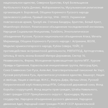
национальное единство, Северное Братство, Клуб Болельщиков
Футбольного Клуба Динамо, Файзрахманисты, Мусульманская религиозная
организация п. Боровский, Община Коренного Русского народа
Щелковского района, Правый сектор, УНА - УНСО, Украинская
повстанческая армия, Тризуб им. Степана Бандеры, Братство, Белый Крест,
Misanthropic division, Религиозное объединение последователей инглиизма,
Народная Социальная Инициатива, TulaSkins, Этнополитическое
объединение Русские, Русское национальное объединение Атака, Мечеть
Мирмамеда, Община Коренного Русского народа г. Астрахани, ВОЛЯ,
Меджлис крымскотатарского народа, Рубеж Севера, ТОЙС, О
противодействии экстремистской деятельности, РЕВТАТПОД, Артподготовка,
Штольц, В честь иконы Божией Матери Державная, Сектор 16,
Независимость, Фирма, Молодежная правозащитная группа МПГ, Курсом
Правды и Единения, Каракольская инициативная группа, Автоград Крю,
Союз Славянских Сил Руси, Алля-Аят, Благотворительный пансионат Ак Умут,
Русская республика Русь, Арестантское уголовное единство, Башкорт, Нация
и свобода, Нация и свобода, W.H.С., Фалунь Дафа, Иртыш Ultras, Русский
Патриотический клуб-Новокузнецк/РПК, Сибирский державный союз, Фонд
борьбы с коррупцией, Фонд защиты прав граждан, Штабы Навального,
Совет граждан СССР Прикубанского округа г. Краснодара, Мужское
государство, Народное объединение русского движения, Народное
движение Адат, Народный совет граждан РСФСР СССР Архангельской