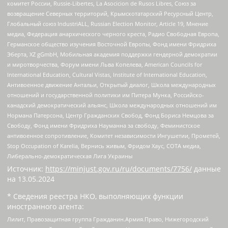
комитет России, Russie-Libertes, La Asocicion de Rusos Libres, Союз за
возвращение Северных территорий, Крымскотатарский Ресурсный Центр,
Глобальный союз IndustriALL, Russian Election Monitor, Article 19, Мнение
медиа, Федерация анархического черного креста, Радио Свободная Европа,
Германское общество изучения Восточной Европы, Фонд имени Фридриха
Эберта, XZ gGmbH, Мобильная академия поддержки гендерной демократии
и миротворчества, Форум имени Льва Копелева, American Councils for
International Education, Cultural Vistas, Institute of International Education,
Антивоенное движение Антальи, Открытый диалог, Школа международных
отношений и государственной политики им Питера Мунка, Российско-
канадский демократический альянс, Школа международных отношений им
Нормана Патерсона, Центр Гражданских Свобод, Фонд Бориса Немцова за
Свободу, Фонд имени Фридриха Науманна за свободу, Феминистское
антивоенное сопротивление, Комитет независимости Ингушетии, Прометей,
Stop Occupation of Karelia, Вернись живым, Фридом Хаус, СОТА медиа,
Либерально-демократическая Лига Украины
Источник:
https://minjust.gov.ru/ru/documents/7756/
данные
на
13.05.2024
* Сведения реестра НКО, выполняющих функции
иностранного агента:
Лилит, Правозащитная группа Гражданин.Армия.Право, Нижегородский