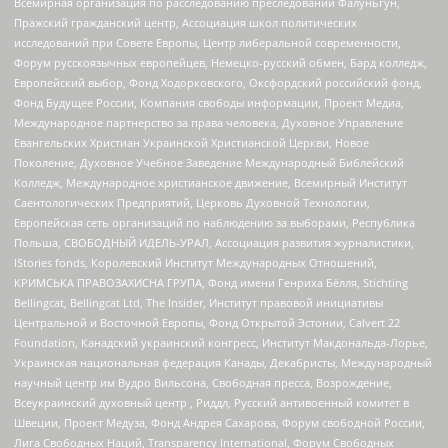
Всемирная организация по расследованию преследований Фалуньгун,
Пражский гражданский центр, Ассоциация школ политических
исследований при Совете Европы, Центр либеральной современности,
Форум русскоязычных европейцев, Немецко-русский обмен, Бард колледж,
Европейский выбор, Фонд Ходорковского, Оксфордский российский фонд,
Фонд Будущее России, Компания свободы информации, Проект Медиа,
Международное партнерство за права человека, Духовное Управление
Евангельских Христиан Украинской Христианской Церкви, Новое
Поколение, Духовное Учебное Заведение Международный Библейский
Колледж, Международное христианское движение, Всемирный Институт
Саентологических Предприятий, Церковь Духовной Технологии,
Европейская сеть организаций по наблюдению за выборами, Республика
Польша, СВОБОДНЫЙ ИДЕЛЬ-УРАЛ, Ассоциация развития журналистики,
IStories fonds, Королевский Институт Международных Отношений,
КРИМСЬКА ПРАВОЗАХИСНА ГРУПА, Фонд имени Генриха Бёлля, Stichting
Bellingcat, Bellingcat Ltd, The Insider, Институт правовой инициативы
Центральной и Восточной Европы, Фонд Открытой Эстонии, Calvert 22
Foundation, Канадский украинский конгресс, Институт Макдональда-Лорье,
Украинская национальная федерация Канады, Декабристы, Международный
научный центр им Вудро Вильсона, Свободная пресса, Возрождение,
Всеукраинский духовный центр , Риддл, Русский антивоенный комитет в
Швеции, Проект Медуза, Фонд Андрея Сахарова, Форум свободной России,
Лига Свободных Наций, Transparеncy International, Форум Свободных