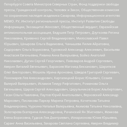
Петербурге Совета Министров Северных Стран, Фонд поддержки свободы
прессы, Гражданский контроль, Человек и Закон, Общественная комиссия
по сохранению наследия академика Сахарова, Информационное агентство
МЕМО. РУ, Институт региональной прессы, Институт Развития Свободы
Информации, Экозащита!-Женсовет, Общественный вердикт, Евразийская
антимонопольная ассоциация, Бедушев Петр Петрович, Дзугкоева Регина
Николаевна, Кривенко Сергей Владимирович, Милославский Павел
Юрьевич, Шнырова Ольга Вадимовна, Чанышева Лилия Айратовна,
Сидорович Ольга Борисовна, Туровский Александр Алексеевич, Васильева
Анастасия Евгеньевна, Ривина Анна Валерьевна, Бойко Анатолий
Николаевич, Дугин Сергей Георгиевич, Пивоваров Андрей Сергеевич,
Аверин Виталий Евгеньевич, Барахоев Магомед Бекханович, Шарипков
Олег Викторович, Мошель Ирина Ароновна, Шведов Григорий Сергеевич,
Пономарев Лев Александрович, Каргалицкий Борис Юльевич, Созаев
Валерий Валерьевич, Исламов Тимур Рифгатович, Романова Ольга
Евгеньевна, Щаров Сергей Алексадрович, Цирульников Борис Альбертович,
Гасан Ольга Павловна, Паутов Юрий Анатольевич, Верховский Александр
Маркович, Пислакова-Паркер Марина Петровна, Кочеткова Татьяна
Владимировна, Чуркина Наталья Валерьевна, Акимова Татьяна Николаевна,
Золотарева Екатерина Александровна, Рачинский Ян Збигневич, Жемкова
Елена Борисовна, Гудков Лев Дмитриевич, Илларионова Юлия Юрьевна,
Саранг Анна Васильевна, Захарова Светлана Сергеевна, Аверин Владимир