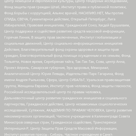
центр немецкой и европейской культуры, Центр гендерных исследований,
Фонд защиты прав граждан Штаб, Институт права и публичной политики,
Фонд борьбы с коррупцией, Альянс врачей, НАСИЛИЮ.НЕТ, Мы против
СПИДа, СВЕЧА, Гуманитарное действие, Открытый Петербург, Лига
Избирателей, Правовая инициатива, Гражданский Союз, Хасдей Ерушалаим,
Центр поддержки и содействия развитию средств массовой информации,
Горячая Линия, В защиту прав заключенных, Институт глобализации и
социальных движений, Центр социально-информационных инициатив
Действие, Благотворительный фонд охраны здоровья и защиты прав
граждан, Благотворительный фонд помощи осужденным и их семьям, Фонд
Тольятти, Новое время, Серебряная тайга, Так-Так-Так, Сова, центр Анна,
Проект Апрель, Самарская губерния, Эра здоровья, Мемориал,
Аналитический Центр Юрия Левады, Издательство Парк Гагарина, Фонд
имени Андрея Рылькова, Сфера, Центр СИБАЛЬТ, Уральская правозащитная
группа, Женщины Евразии, Институт прав человека, Фонд защиты гласности,
Российский исследовательский центр по правам человека,
Дальневосточный центр развития гражданских инициатив и социального
партнерства, Гражданское действие, Центр независимых социологических
исследований, Сутяжник, АКАДЕМИЯ ПО ПРАВАМ ЧЕЛОВЕКА, Центр развития
некоммерческих организаций, Частное учреждение в Калининграде Совета
Министров северных стран, Гражданское содействие, Трансперенси
Интернешнл-Р, Центр Защиты Прав Средств Массовой Информации,
Институт развития прессы - Сибирь, Частное учреждение в Санкт-