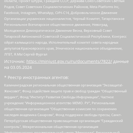
области, Проект Штурм, Граждане СССР, Держава Союз Советских Светлых
Родов, Совет Советских Социалистических Районов, Meta Platforms Inc,
Facebook, Instagram, WhatsApp, СИЧ-С14, Добровольческое Движение
Организации украинских националистов, Черный Комитет, Татарстанское
Региональное Всетатарское общественное движение, Невоград,
Молодежное Демократическое Движение Весна, Верховный Совет
Татарской Автономной Советской Социалистической Республики, Конгресс
ойрат-калмыцкого народа, Исполнительный комитет совета народных
депутатов Красноярского края, Этническое национальное объединение,
ЛГБТ, Я.МЫ Сергей Фургал
Источник:
https://minjust.gov.ru/ru/documents/7822/
данные
на
03.05.2024
* Реестр иностранных агентов:
Калининградская региональная общественная организация "Экозащита!-Женсовет", Фонд содействия защите прав и свобод граждан "Общественный вердикт", Фонд "Институт Развития Свободы Информации", Частное учреждение "Информационное агентство МЕМО. РУ", Региональная общественная организация "Общественная комиссия по сохранению наследия академика Сахарова", Фонд поддержки свободы прессы, Санкт-Петербургская общественная правозащитная организация "Гражданский контроль", Межрегиональная общественная организация "Информационно-просветительский центр "Мемориал", Региональный Фонд "Центр Защиты Прав Средств Массовой Информации", с 05.12.2023 Фонд "Центр Защиты Прав Средств массовой информации", Региональная общественная благотворительная организация помощи беженцам и мигрантам "Гражданское содействие", Негосударственное образовательное учреждение дополнительного профессионального образования (повышение квалификации) специалистов "АКАДЕМИЯ ПО ПРАВАМ ЧЕЛОВЕКА", Свердловская региональная общественная организация "Сутяжник", Автономная некоммерческая организация "Центр независимых социологических исследований", Союз общественных объединений "Российский исследовательский центр по правам человека", Региональное общественное учреждение научно-информационный центр "МЕМОРИАЛ", Некоммерческая организация "Фонд защиты гласности", Автономная некоммерческая организация "Институт прав человека", Городская общественная организация "Екатеринбургское общество "МЕМОРИАЛ", Городская общественная организация "Рязанское историко-просветительское и правозащитное общество "Мемориал" (Рязанский Мемориал), Челябинский региональный орган общественной самодеятельности – женское общественное объединение "Женщины Евразии", Челябинский региональный орган общественной самодеятельности "Уральская правозащитная группа", Фонд содействия защите здоровья и социальной справедливости имени Андрея Рылькова, Автономная Некоммерческая Организация "Аналитический Центр Юрия Левады", Автономная некоммерческая организация социальной поддержки населения "Проект Апрель", Региональная общественная организация помощи женщинам и детям, находящимся в кризисной ситуации "Информационно-методический центр "Анна", Фонд содействия развитию массовых коммуникаций и правовому просвещению "Так-так-Так", Фонд содействия устойчивому развитию "Серебряная тайга", Свердловский региональный общественный фонд социальных проектов "Новое время", "Idel.Реалии", Кавказ.Реалии, Крым.Реалии, Телеканал Настоящее Время, Татаро-башкирская служба Радио Свобода (Azatliq Radiosi), Радио Свободная Европа/Радио Свобода (PCE/PC), "Сибирь.Реалии", "Фактограф", Благотворительный фонд помощи осужденным и их семьям, Автономная некоммерческая организация "Институт глобализации и социальных движений", Фонд "В защиту прав заключенных", Частное учреждение "Центр поддержки и содействия развитию средств массовой информации", Пензенский региональный общественный благотворительный фонд "Гражданский союз", "Север.Реалии", Некоммерческая организация Фонд "Правовая инициатива", Общество с ограниченной ответственностью "Радио Свободная Европа/Радио Свобода", Чешское информационное агентство "MEDIUM-ORIENT", Красноярская региональная общественная организация "Мы против СПИДа", Камалягин Денис Николаевич, Маркелов Сергей Евгеньевич, Пономарев Лев Александрович, Савицкая Людмила Алексеевна, Автономная некоммерческая организация "Центр по работе с проблемой насилия "НАСИЛИЮ.НЕТ", Межрегиональный профессиональный союз работников здравоохранения "Альянс врачей", Юридическое лицо, зарегистрированное в Латвийской Республике, SIA "Medusa Project" (регистрационный номер 40103797863, дата регистрации 10.06.2014), Некоммерческая организация "Фонд по борьбе с коррупцией", Автономная некоммерческая организация "Институт права и публичной политики", Баданин Роман Сергеевич, Гликин Максим Александрович, Железнова Мария Михайловна, Лукьянова Юлия Сергеевна, Маетная Елизавета Витальевна, Маняхин Петр Борисович, Чуракова Ольга Владимировна, Ярош Юлия Петровна, Юридическое лицо "The Insider SIA", зарегистрированное в Риге, Латвийская Республика (дата регистрации 26.06.2015), являющееся администратором доменного имени интернет-издания "The Insider SIA", https://theins.ru, Постернак Алексей Евгеньевич, Рубин Михаил Аркадьевич, Анин Роман Александрович, Юридическое лицо Istories fonds, зарегистрированное в Латвийской Республике (регистрационный номер 50008295751, дата регистрации 24.02.2020), Великовский Дмитрий Александрович, Долинина Ирина Николаевна, Мароховская Алеся Алексеевна, Шлейнов Роман Юрьевич, Шмагун Олеся Валентиновна, Общество с ограниченной ответственностью "Альтаир 2021", Общество с ограниченной ответственностью "Вега 2021", Общество с ограниченной ответственностью "Главный редактор 2021", Общество с ограниченной ответственностью "Ромашки монолит", Важенков Артем Валерьевич, Ивановская областная общественная организация "Центр гендерных исследований", Гурман Юрий Альбертович, Медиапроект "ОВД-Инфо", Егоров Владимир Владимирович, Жилинский Владимир Александрович, Общество с ограниченной ответственностью "ЗП", Иванова София Юрьевна, Карезина Инна Павловна, Кильтау Екатерина Викторовна, Петров Алексей Викторович, Пискунов Сергей Евгеньевич, Смирнов Сергей Сергеевич, Тихонов Михаил Сергеевич, Общество с ограниченной ответственностью "ЖУРНАЛИСТ-ИНОСТРАННЫЙ АГЕНТ", Арапова Галина Юрьевна, Вольтская Татьяна Анатольевна, Американская компания "Mason G.E.S. Anonymous Foundation" (США), являющаяся владельцем интернет-издания https://mnews.world/, Компания "Stichting Bellingcat", зарегистрированная в Нидерландах (дата регистрации 11.07.2018), Захаров Андрей Вячеславович, Клепиковская Екатерина Дмитриевна, Общество с ограниченной ответственностью "МЕМО", Перл Роман Александрович, Симонов Евгений Алексеевич, Соловьева Елена Анатольевна, Сотников Даниил Владимирович, Сурначева Елизавета Дмитриевна, Автономная некоммерческая организация по защите прав человека и информированию населения "Якутия – Наше Мнение", Общество с ограниченной ответственностью "Москоу диджитал медиа", с 26.01.2023 Общество с ограниченной ответственностью "Чайка Белые сады", Ветошкина Валерия Валерьевна, Заговора Максим Александрович, Межрегиональное общественное движение "Российская ЛГБТ - сеть", Оленичев Максим Владимирович, Павлов Иван Юрьевич, Скворцова Елена Сергеевна, Общество с ограниченной ответственностью "Как бы инагент", Кочетков Игорь Викторович, Общество с ограниченной ответственностью "Честные выборы", Еланчик Олег Александрович, Общество с ограниченной ответственностью "Нобелевский призыв", Гималова Регина Эмилевна, Григорьев Андрей Валерьевич, Григорьева Алина Александровна, Ассоциация по содействию защите прав призывников, альтернативнослужащих и военнослужащих "Правозащитная группа "Гражданин.Армия.Право", Хисамова Регина Фаритовна, Автономная некоммерческая организация по реализации социально-правовых программ "Лилит", Дальневосточное общественное движение "Маяк", Санкт-Петербургская ЛГБТ-инициативная группа "Выход", Инициативная группа ЛГБТ+ "Реверс", Алексеев Андрей Викторович, Бекбулатова Таисия Львовна, Беляев Иван Михайлович, Владыкина Елена Сергеевна, Гельман Марат Александрович, Никульшина Вероника Юрьевна, Толоконникова Надежда Андреевна, Шендерович Виктор Анатольевич, Общество с ограниченной ответственностью "Данное сообщение", Общество с ограниченной ответственностью Издательский дом "Новая глава", Айнбиндер Александра Александровна, Московский комьюнити-центр для ЛГБТ+инициатив, Благотворительный фонд развития филантропии, Deutsche Welle (Германия, Kurt-Schumacher-Strasse 3, 53113 Bonn), Борзунова Мария Михайловна, Воробьев Виктор Викторович, Голубева Анна Львовна, Константинова Алла Михайловна, Малкова Ирина Владимировна, Мурадов Мурад Абдулгалимович, Осетинская Елизавета Николаевна, Понасенков Евгений Николаевич, Ганапольский Матвей Юрьевич, Киселев Евгений Алексеевич, Борухович Ирина Григорьевна, Дремин Иван Тимофеевич, Дубровский Дмитрий Викторович, Красноярская региональная общественная организация поддержки и развития альтернативных образовательных технологий и межкультурных коммуникаций "ИНТЕРРА", Маяковская Екатерина Алексеевна, Фейгин Марк Захарович, Филимонов Андрей Викторович, Дзугкоева Регина Николаевна, Доброхотов Роман Александрович, Дудь Юрий Александрович, Елкин Сергей Владимирович, Кругликов Кирилл Игоревич, Сабунаева Мария Леонидовна, Семенов Алексей Владимирович, Шаинян Карен Багратович, Шульман Екатерина Михайловна, Асафьев Артур Валерьевич, Вахштайн Виктор Семенович, Венедиктов Алексей Алексеевич, Лушникова Екатерина Евгеньевна, Волков Леонид Михайлович, Невзоров Александр Глебович, Пархоменко Сергей Борисович, Сироткин Ярослав Николаевич, Кара-Мурза Владимир Владимирович, Баранова Наталья Владимировна, Гозман Леонид Яковлевич, Кагарлицкий Борис Юльевич, Климарев Михаил Валерьевич, Милов Владимир Станиславович, Автономная некоммерческая организация Краснодарский центр современного искусства "Типография", Моргенштерн Алишер Тагирович, Соболь Любовь Эдуардовна, Общество с ограниченной ответственностью "ЛИЗА НОРМ", Каспаров Гарри Кимович, Ходорковский Михаил Борисович, Общество с ограниченной ответственностью "Апрельские тезисы", Данилович Ирина Брониславовна, Кашин Олег Владимирович, Петров Николай Владимирович, Пивоваров Алексей Владимирович, Соколов Михаил Владимирович, Цветкова Юлия Владимировна, Чичваркин Евгений Александрович, Комитет против пыток/Команда против пыток, Общество с ограниченной ответственностью "Первый научный", Общество с ограниченной ответственностью "Вертолет и ко", Белоцерковская Вероника Борисовна, Кац Максим Евгеньевич, Лазарева Татьяна Юрьевна, Шаведдинов Руслан Табризович, Яшин Илья Валерьевич, Общество с ограниченной ответственностью "Иноагент ААВ", Алешковский Дмитрий Петрович, Альбац Евгения Марковна, Быков Дмитрий Львович, Галямина Юлия Евгеньевна, Лойко Сергей Леонидович, Мартынов Кирилл Константинович, Медведев Сергей Александрович, Крашенинников Федор Геннадиевич, Гордеева Катерина Вл