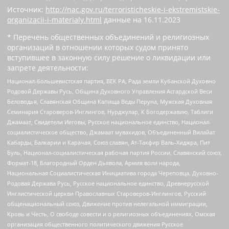
Источник:
http://nac.gov.ru/terroristicheskie-i-ekstremistskie-
organizacii-i-materialy.html
данные на
16.11.2023
* Перечень общественных объединений и религиозных
организаций в отношении которых судом принято
вступившее в законную силу решение о ликвидации или
запрете деятельности:
Национал-большевистская партия, ВЕК РА, Рада земли Кубанской Духовно
Родовой Державы Русь, Община Духовного Управления Асгардской Веси
Беловодья, Славянская Община Капища Веды Перуна, Мужская Духовная
Семинария Староверов-Инглингов, Нурджулар, К Богодержавию, Таблиги
Джамаат, Свидетели Иеговы, Русское национальное единство, Национал-
социалистическое общество, Джамаат мувахидов, Объединенный Вилайат
Кабарды, Балкарии и Карачая, Союз славян, Ат-Такфир Валь-Хиджра, Пит
Буль, Национал-социалистическая рабочая партия России, Славянский союз,
Формат-18, Благородный Орден Дьявола, Армия воли народа,
Национальная Социалистическая Инициатива города Череповца, Духовно-
Родовая Держава Русь, Русское национальное единство, Древнерусской
Инглистической церкви Православных Староверов-Инглингов, Русский
общенациональный союз, Движение против нелегальной иммиграции,
Кровь и Честь, О свободе совести и о религиозных объединениях, Омская
организация общественного политического движения Русское