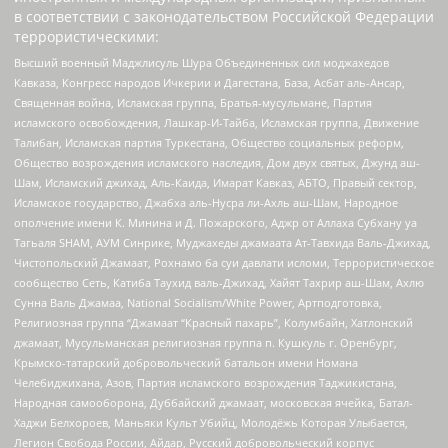
в соответствии с законодательством Российской Федерации
террористическими:
Высший военный Маджлисуль Шура Объединенных сил моджахедов
Кавказа, Конгресс народов Ичкерии и Дагестана, База, Асбат аль-Ансар,
Священная война, Исламская группа, Братья-мусульмане, Партия
исламского освобождения, Лашкар-И-Тайба, Исламская группа, Движение
Талибан, Исламская партия Туркестана, Общество социальных реформ,
Общество возрождения исламского наследия, Дом двух святых, Джунд аш-
Шам, Исламский джихад, Аль-Каида, Имарат Кавказ, АБТО, Правый сектор,
Исламское государство, Джабха аль-Нусра ли-Ахль аш-Шам, Народное
ополчение имени К. Минина и Д. Пожарского, Аджр от Аллаха Субхану уа
Тагьаля SHAM, АУМ Синрике, Муджахеды джамаата Ат-Тавхида Валь-Джихад,
Чистопольский Джамаат, Рохнамо ба суи давлати исломи, Террористическое
сообщество Сеть, Катиба Таухид валь-Джихад, Хайят Тахрир аш-Шам, Ахлю
Сунна Валь Джамаа, National Socialism/White Power, Артподготовка,
Религиозная группа “Джамаат “Красный пахарь”, Колумбайн, Хатлонский
джамаат, Мусульманская религиозная группа п. Кушкуль г. Оренбург,
Крымско-татарский добровольческий батальон имени Номана
Челебиджихана, Азов, Партия исламского возрождения Таджикистана,
Народная самооборона, Дуббайский джамаат, московская ячейка, Батал-
Хаджи Белхороев, Маньяки Культ Убийц, Молодёжь Которая Улыбается,
Легион Свобода России, Айдар, Русский добровольческий корпус