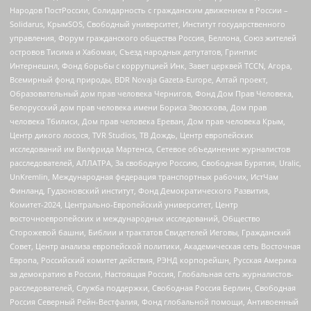
Народов ПостРоссии, Солидарность с гражданским движением в России –
Solidarus, КрымSOS, Свободный университет, Институт государственного
управления, Форум гражданского общества Россия, Беллона, Союз жителей
островов Тисима и Хабомаи, Съезд народных депутатов, Гринпис
Интернешнл, Фонд борьбы с коррупцией Инк, Завет церквей TCCN, Агора,
Всемирный фонд природы, BDR Novaja Gazeta-Europe, Алтай проект,
Образовательный дом прав человека Чернигов, Фонд Дом Прав Человека,
Белорусский дом прав человека имени Бориса Звозскова, Дом прав
человека Тбилиси, Дом прав человека Ереван, Дом прав человека Крым,
Центр дикого лосося, TVR Studios, ТВ Дождь, Центр европейских
исследований им Вилфрида Мартенса, Сетевое объединение журналистов
расследователей, АЛЛАТРА, За свободную Россию, Свободная Бурятия, Uralic,
UnKremlin, Международная федерация транспортных рабочих, ИстЧам
Финланд, Гудзоновский институт, Фонд Демократического Развития,
Комитет-2024, Центрально-Европейский университет, Центр
восточноевропейских и международных исследований, Общество
Сторожевой башни, Библии и трактатов Свидетелей Иеговы, Гражданский
Совет, Центр анализа европейской политики, Академическая сеть Восточная
Европа, Российский комитет действия, РЭНД корпорейшн, Русская Америка
за демократию в России, Настоящая Россия, Глобальная сеть журналистов-
расследователей, Служба поддержки, Свободная Россия Берлин, Свободная
Россия Северный Рейн-Вестфалия, Фонд глобальной помощи, Антивоенный