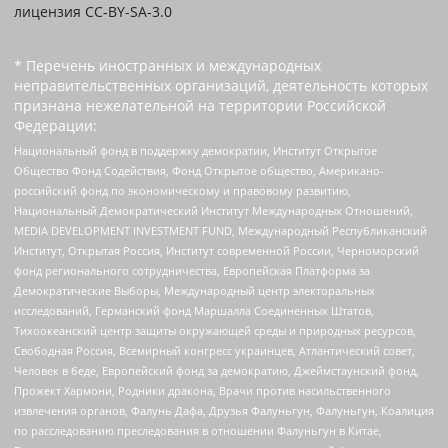
лицензия CC-BY-SA-3.0
* Перечень иностранных и международных
неправительственных организаций, деятельность которых
признана нежелательной на территории Российской
Федерации:
Национальный фонд в поддержку демократии, Институт Открытое
Общество Фонд Содействия, Фонд Открытое общество, Американо-
российский фонд по экономическому и правовому развитию,
Национальный Демократический Институт Международных Отношений,
MEDIA DEVELOPMENT INVESTMENT FUND, Международный Республиканский
Институт, Открытая Россия, Институт современной России, Черноморский
фонд регионального сотрудничества, Европейская Платформа за
Демократические Выборы, Международный центр электоральных
исследований, Германский фонд Маршалла Соединенных Штатов,
Тихоокеанский центр защиты окружающей среды и природных ресурсов,
Свободная Россия, Всемирный конгресс украинцев, Атлантический совет,
Человек в беде, Европейский фонд за демократию, Джеймстаунский фонд,
Прожект Хармони, Родники дракона, Врачи против насильственного
извлечения органов, Фалунь Дафа, Друзья Фалуньгун, Фалуньгун, Коалиция
по расследованию преследования в отношении Фалуньгун в Китае,