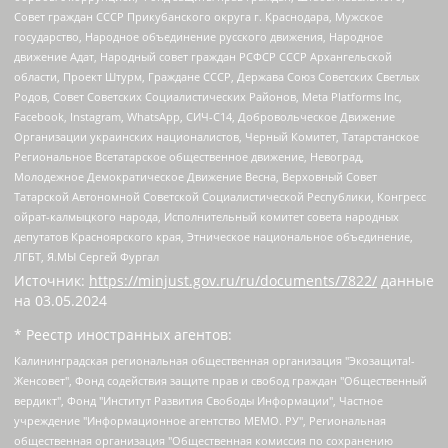
Совет граждан СССР Прикубанского округа г. Краснодара, Мужское
государство, Народное объединение русского движения, Народное
движение Адат, Народный совет граждан РСФСР СССР Архангельской
области, Проект Штурм, Граждане СССР, Держава Союз Советских Светлых
Родов, Совет Советских Социалистических Районов, Meta Platforms Inc,
Facebook, Instagram, WhatsApp, СИЧ-С14, Добровольческое Движение
Организации украинских националистов, Черный Комитет, Татарстанское
Региональное Всетатарское общественное движение, Невоград,
Молодежное Демократическое Движение Весна, Верховный Совет
Татарской Автономной Советской Социалистической Республики, Конгресс
ойрат-калмыцкого народа, Исполнительный комитет совета народных
депутатов Красноярского края, Этническое национальное объединение,
ЛГБТ, Я.МЫ Сергей Фургал
Источник:
https://minjust.gov.ru/ru/documents/7822/
данные
на
03.05.2024
* Реестр иностранных агентов:
Калининградская региональная общественная организация "Экозащита!-Женсовет", Фонд содействия защите прав и свобод граждан "Общественный вердикт", Фонд "Институт Развития Свободы Информации", Частное учреждение "Информационное агентство МЕМО. РУ", Региональная общественная организация "Общественная комиссия по сохранению наследия академика Сахарова", Фонд поддержки свободы прессы, Санкт-Петербургская общественная правозащитная организация "Гражданский контроль", Межрегиональная общественная организация "Информационно-просветительский центр "Мемориал", Региональный Фонд "Центр Защиты Прав Средств Массовой Информации", с 05.12.2023 Фонд "Центр Защиты Прав Средств массовой информации", Региональная общественная благотворительная организация помощи беженцам и мигрантам "Гражданское содействие", Негосударственное образовательное учреждение дополнительного профессионального образования (повышение квалификации) специалистов "АКАДЕМИЯ ПО ПРАВАМ ЧЕЛОВЕКА", Свердловская региональная общественная организация "Сутяжник", Автономная некоммерческая организация "Центр независимых социологических исследований", Союз общественных объединений "Российский исследовательский центр по правам человека", Региональное общественное учреждение научно-информационный центр "МЕМОРИАЛ", Некоммерческая организация "Фонд защиты гласности", Автономная некоммерческая организация "Институт прав человека", Городская общественная организация "Екатеринбургское общество "МЕМОРИАЛ", Городская общественная организация "Рязанское историко-просветительское и правозащитное общество "Мемориал" (Рязанский Мемориал), Челябинский региональный орган общественной самодеятельности – женское общественное объединение "Женщины Евразии", Челябинский региональный орган общественной самодеятельности "Уральская правозащитная группа", Фонд содействия защите здоровья и социальной справедливости имени Андрея Рылькова, Автономная Некоммерческая Организация "Аналитический Центр Юрия Левады", Автономная некоммерческая организация социальной поддержки населения "Проект Апрель", Региональная общественная организация помощи женщинам и детям, находящимся в кризисной ситуации "Информационно-методический центр "Анна", Фонд содействия развитию массовых коммуникаций и правовому просвещению "Так-так-Так", Фонд содействия устойчивому развитию "Серебряная тайга", Свердловский региональный общественный фонд социальных проектов "Новое время", "Idel.Реалии", Кавказ.Реалии, Крым.Реалии, Телеканал Настоящее Время, Татаро-башкирская служба Радио Свобода (Azatliq Radiosi), Радио Свободная Европа/Радио Свобода (PCE/PC), "Сибирь.Реалии", "Фактограф", Благотворительный фонд помощи осужденным и их семьям, Автономная некоммерческая организация "Институт глобализации и социальных движений", Фонд "В защиту прав заключенных", Частное учреждение "Центр поддержки и содействия развитию средств массовой информации", Пензенский региональный общественный благотворительный фонд "Гражданский союз", "Север.Реалии", Некоммерческая организация Фонд "Правовая инициатива", Общество с ограниченной ответственностью "Радио Свободная Европа/Радио Свобода", Чешское информационное агентство "MEDIUM-ORIENT", Красноярская региональная общественная организация "Мы против СПИДа", Камалягин Денис Николаевич, Маркелов Сергей Евгеньевич, Пономарев Лев Александрович, Савицкая Людмила Алексеевна, Автономная некоммерческая организация "Центр по работе с проблемой насилия "НАСИЛИЮ.НЕТ", Межрегиональный профессиональный союз работников здравоохранения "Альянс врачей", Юридическое лицо, зарегистрированное в Латвийской Республике, SIA "Medusa Project" (регистрационный номер 40103797863, дата регистрации 10.06.2014), Некоммерческая организация "Фонд по борьбе с коррупцией", Автономная некоммерческая организация "Институт права и публичной политики", Баданин Роман Сергеевич, Гликин Максим Александрович, Железнова Мария Михайловна, Лукьянова Юлия Сергеевна, Маетная Елизавета Витальевна, Маняхин Петр Борисович, Чуракова Ольга Владимировна, Ярош Юлия Петровна, Юридическое лицо "The Insider SIA", зарегистрированное в Риге, Латвийская Республика (дата регистрации 26.06.2015), являющееся администратором доменного имени интернет-издания "The Insider SIA", https://theins.ru, Постернак Алексей Евгеньевич, Рубин Михаил Аркадьевич, Анин Роман Александрович, Юридическое лицо Istories fonds, зарегистрированное в Латвийской Республике (регистрационный номер 50008295751, дата регистрации 24.02.2020), Великовский Дмитрий Александрович, Долинина Ирина Николаевна, Мароховская Алеся Алексеевна, Шлейнов Роман Юрьевич, Шмагун Олеся Валентиновна, Общество с ограниченной ответственностью "Альтаир 2021", Общество с ограниченной ответственностью "Вега 2021", Общество с ограниченной ответственностью "Главный редактор 2021", Общество с ограниченной ответственностью "Ромашки монолит", Важенков Артем Валерьевич, Ивановская областная общественная организация "Центр гендерных исследований", Гурман Юрий Альбертович, Медиапроект "ОВД-Инфо", Егоров Владимир Владимирович, Жилинский Владимир Александрович, Общество с ограниченной ответственностью "ЗП", Иванова София Юрьевна, Карезина Инна Павловна, Кильтау Екатерина Викторовна, Петров Алексей Викторович, Пискунов Сергей Евгеньевич, Смирнов Сергей Сергеевич, Тихонов Михаил Сергеевич, Общество с ограниченной ответственностью "ЖУРНАЛИСТ-ИНОСТРАННЫЙ АГЕНТ", Арапова Галина Юрьевна, Вольтская Татьяна Анатольевна, Американская компания "Mason G.E.S. Anonymous Foundation" (США), являющаяся владельцем интернет-издания https://mnews.world/, Компания "Stichting Bellingcat", зарегистрированная в Нидерландах (дата регистрации 11.07.2018), Захаров Андрей Вячеславович, Клепиковская Екатерина Дмитриевна, Общество с ограниченной ответственностью "МЕМО", Перл Роман Александрович, Симонов Евгений Алексеевич, Соловьева Елена Анатольевна, Сотников Даниил Владимирович, Сурначева Елизавета Дмитриевна, Автономная некоммерческая организация по защите прав человека и информированию населения "Якутия – Наше Мнение", Общество с ограниченной ответственностью "Москоу диджитал медиа", с 26.01.2023 Общество с ограниченной ответственностью "Чайка Белые сады", Ветошкина Валерия Валерьевна, Заговора Максим Александрович, Межрегиональное общественное движение "Российская ЛГБТ - сеть", Оленичев Максим Владимирович, Павлов Иван Юрьевич, Скворцова Елена Сергеевна, Общество с ограниченной ответственностью "Как бы инагент", Кочетков Игорь Викторович, Общество с ограниченной ответственностью "Честные выборы", Еланчик Олег Александрович, Общество с ограниченной ответственностью "Нобелевский призыв", Гималова Регина Эмилевна, Григорьев Андрей Валерьевич, Григорьева Алина Александровна, Ассоциация по содействию защите прав призывников, альтернативнослужащих и военнослужащих "Правозащитная группа "Гражданин.Армия.Право", Хисамова Регина Фаритовна, Автономная некоммерческая организация по реализации социально-правовых программ "Лилит", Дальневосточное общественное движение "Маяк", Санкт-Петербургская ЛГБТ-инициативная группа "Выход", Инициативная группа ЛГБТ+ "Реверс", Алексеев Андрей Викторович, Бекбулатова Таисия Львовна, Беляев Иван Михайлович, Владыкина Елена Сергеевна, Гельман Марат Александрович, Никульшина Вероника Юрьевна, Толоконникова Надежда Андреевна, Шендерович Виктор Анатольевич, Общество с ограниченной ответственностью "Данное сообщение", Общество с ограниченной ответственностью Издательский дом "Новая глава", Айнбиндер Александра Александровна, Московский комьюнити-центр для ЛГБТ+инициатив, Благотворительный фонд развития филантропии, Deutsche Welle (Германия, Kurt-Schumacher-Strasse 3, 53113 Bonn), Борзунова Мария Михайловна, Воробьев Виктор Викторович, Голубева Анна Львовна, Константинова Алла Михайловна, Малкова Ирина Владимировна, Мурадов Мурад Абдулгалимович, Осетинская Елизавета Николаевна, Понасенков Евгений Николаевич, Ганапольский Матвей Юрьевич, Киселев Евгений Алексеевич, Борухович Ирина Григорьевна, Дремин Иван Тимофеевич, Дубровский Дмитрий Викторович, Красноярская региональная общественная организация поддержки и развития альтернативных образовательных технологий и межкультурных коммуникаций "ИНТЕРРА", Маяковская Екатерина Алексеевна, Фейгин Марк Захарович, Филимонов Андрей Викторович, Дзугкоева Регина Николаевна, Доброхотов Роман Александрович, Дудь Юрий Александрович, Елкин Сергей Владимирович, Кругликов Кирилл Игоревич, Сабунаева Мария Леонидовна, Семенов Алексей Владимирович, Шаинян Карен Багратович, Шульман Екатерина Михайловна, Асафьев Артур Валерьевич, Вахштайн Виктор Семенович, Венедиктов Алексей Алексеевич, Лушникова Екатерина Евгеньевна, Волков Леонид Михайлович, Невзоров Александр Глебович, Пархоменко Сергей Борисович, Сироткин Ярослав Николаевич, Кара-Мурза Владимир Владимирович, Баранова Наталья Владимировна, Гозман Леонид Яковлевич, Кагарлицкий Борис Юльевич, Климарев Михаил Валерьевич, Милов Владимир Станиславович, Автономная некоммерческая организация Краснодарский центр современного искусства "Типография", Моргенштерн Алишер Тагирович, Соболь Любовь Эдуардовна, Общество с ограниченной ответственностью "ЛИЗА НОРМ", Каспаров Гарри Кимович, Ходорковский Михаил Борисович, Общество с ограниченной ответственностью "Апрельские тезисы", Данилович Ирина Брониславовна, Кашин Олег Владимирович, Петров Николай Владимирович, Пивоваров Алексей Владимирович, Соколов Михаил Владимирович, Цветкова Юлия Владимировна, Чичваркин Евгений Александрович, Комитет против пыток/Команда против пыток, Общество с ограниченной ответственностью "Первый научный", Общество с ограниченной ответственностью "Вертолет и ко", Белоцерковская Вероника Борисовна, Кац Максим Евгеньевич, Лазарева Татьяна Юрьевна, Шаведдинов Руслан Табризович, Яшин Илья Валерьевич, Общество с ограниченной ответственностью "Иноагент ААВ", Алешковский Дмитрий Петрович, Альбац Евгения Марковна, Быков Дмитрий Львович, Галямина Юлия Евгеньевна, Лойко Сергей Леонидович, Мартынов Кирилл Константинович, Медведев Сергей Александрович, Крашенинников Федор Геннадиевич, Гордеева Катерина Вл