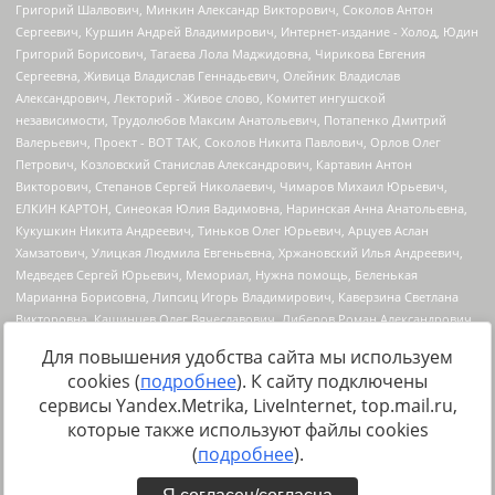
Для повышения удобства сайта мы используем
cookies (
подробнее
). К сайту подключены
сервисы Yandex.Metrika, LiveInternet, top.mail.ru,
Источник:
https://minjust.gov.ru/uploaded/files/reestr-
которые также используют файлы cookies
inostrannyih-agentov-22-03-2024.pdf
данные на
22.03.2024
(
подробнее
).