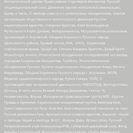
Инглистической церкви Православных Староверов-Инглингов, Русский
общенациональный союз, Движение против нелегальной иммиграции,
Кровь и Честь, О свободе совести и о религиозных объединениях, Омская
организация общественного политического движения Русское
национальное единство, Северное Братство, Клуб Болельщиков
Футбольного Клуба Динамо, Файзрахманисты, Мусульманская религиозная
организация п. Боровский, Община Коренного Русского народа
Щелковского района, Правый сектор, УНА - УНСО, Украинская
повстанческая армия, Тризуб им. Степана Бандеры, Братство, Белый Крест,
Misanthropic division, Религиозное объединение последователей инглиизма,
Народная Социальная Инициатива, TulaSkins, Этнополитическое
объединение Русские, Русское национальное объединение Атака, Мечеть
Мирмамеда, Община Коренного Русского народа г. Астрахани, ВОЛЯ,
Меджлис крымскотатарского народа, Рубеж Севера, ТОЙС, О
противодействии экстремистской деятельности, РЕВТАТПОД, Артподготовка,
Штольц, В честь иконы Божией Матери Державная, Сектор 16,
Независимость, Фирма, Молодежная правозащитная группа МПГ, Курсом
Правды и Единения, Каракольская инициативная группа, Автоград Крю,
Союз Славянских Сил Руси, Алля-Аят, Благотворительный пансионат Ак Умут,
Русская республика Русь, Арестантское уголовное единство, Башкорт, Нация
и свобода, Нация и свобода, W.H.С., Фалунь Дафа, Иртыш Ultras, Русский
Патриотический клуб-Новокузнецк/РПК, Сибирский державный союз, Фонд
борьбы с коррупцией, Фонд защиты прав граждан, Штабы Навального,