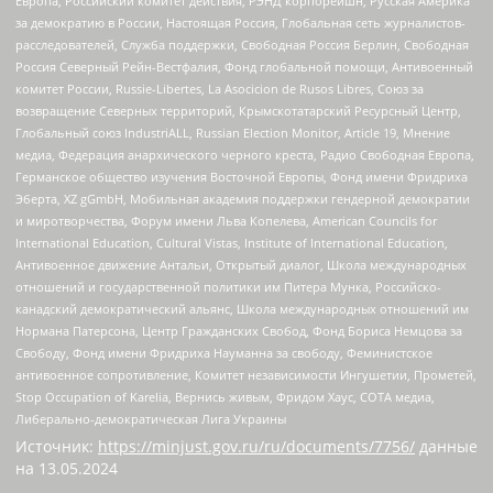
Европа, Российский комитет действия, РЭНД корпорейшн, Русская Америка
за демократию в России, Настоящая Россия, Глобальная сеть журналистов-
расследователей, Служба поддержки, Свободная Россия Берлин, Свободная
Россия Северный Рейн-Вестфалия, Фонд глобальной помощи, Антивоенный
комитет России, Russie-Libertes, La Asocicion de Rusos Libres, Союз за
возвращение Северных территорий, Крымскотатарский Ресурсный Центр,
Глобальный союз IndustriALL, Russian Election Monitor, Article 19, Мнение
медиа, Федерация анархического черного креста, Радио Свободная Европа,
Германское общество изучения Восточной Европы, Фонд имени Фридриха
Эберта, XZ gGmbH, Мобильная академия поддержки гендерной демократии
и миротворчества, Форум имени Льва Копелева, American Councils for
International Education, Cultural Vistas, Institute of International Education,
Антивоенное движение Антальи, Открытый диалог, Школа международных
отношений и государственной политики им Питера Мунка, Российско-
канадский демократический альянс, Школа международных отношений им
Нормана Патерсона, Центр Гражданских Свобод, Фонд Бориса Немцова за
Свободу, Фонд имени Фридриха Науманна за свободу, Феминистское
антивоенное сопротивление, Комитет независимости Ингушетии, Прометей,
Stop Occupation of Karelia, Вернись живым, Фридом Хаус, СОТА медиа,
Либерально-демократическая Лига Украины
Источник:
https://minjust.gov.ru/ru/documents/7756/
данные
на
13.05.2024