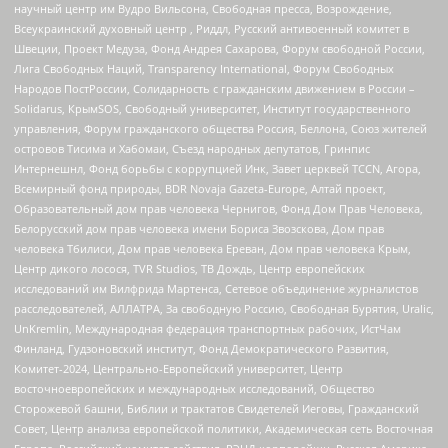
научный центр им Вудро Вильсона, Свободная пресса, Возрождение,
Всеукраинский духовный центр , Риддл, Русский антивоенный комитет в
Швеции, Проект Медуза, Фонд Андрея Сахарова, Форум свободной России,
Лига Свободных Наций, Transparеncy International, Форум Свободных
Народов ПостРоссии, Солидарность с гражданским движением в России –
Solidarus, КрымSOS, Свободный университет, Институт государственного
управления, Форум гражданского общества Россия, Беллона, Союз жителей
островов Тисима и Хабомаи, Съезд народных депутатов, Гринпис
Интернешнл, Фонд борьбы с коррупцией Инк, Завет церквей TCCN, Агора,
Всемирный фонд природы, BDR Novaja Gazeta-Europe, Алтай проект,
Образовательный дом прав человека Чернигов, Фонд Дом Прав Человека,
Белорусский дом прав человека имени Бориса Звозскова, Дом прав
человека Тбилиси, Дом прав человека Ереван, Дом прав человека Крым,
Центр дикого лосося, TVR Studios, ТВ Дождь, Центр европейских
исследований им Вилфрида Мартенса, Сетевое объединение журналистов
расследователей, АЛЛАТРА, За свободную Россию, Свободная Бурятия, Uralic,
UnKremlin, Международная федерация транспортных рабочих, ИстЧам
Финланд, Гудзоновский институт, Фонд Демократического Развития,
Комитет-2024, Центрально-Европейский университет, Центр
восточноевропейских и международных исследований, Общество
Сторожевой башни, Библии и трактатов Свидетелей Иеговы, Гражданский
Совет, Центр анализа европейской политики, Академическая сеть Восточная