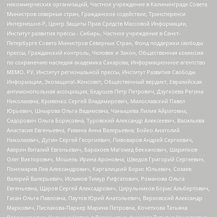
некоммерческих организаций, Частное учреждение в Калининграде Совета
Министров северных стран, Гражданское содействие, Трансперенси
Интернешнл-Р, Центр Защиты Прав Средств Массовой Информации,
Институт развития прессы - Сибирь, Частное учреждение в Санкт-
Петербурге Совета Министров Северных Стран, Фонд поддержки свободы
прессы, Гражданский контроль, Человек и Закон, Общественная комиссия
по сохранению наследия академика Сахарова, Информационное агентство
МЕМО. РУ, Институт региональной прессы, Институт Развития Свободы
Информации, Экозащита!-Женсовет, Общественный вердикт, Евразийская
антимонопольная ассоциация, Бедушев Петр Петрович, Дзугкоева Регина
Николаевна, Кривенко Сергей Владимирович, Милославский Павел
Юрьевич, Шнырова Ольга Вадимовна, Чанышева Лилия Айратовна,
Сидорович Ольга Борисовна, Туровский Александр Алексеевич, Васильева
Анастасия Евгеньевна, Ривина Анна Валерьевна, Бойко Анатолий
Николаевич, Дугин Сергей Георгиевич, Пивоваров Андрей Сергеевич,
Аверин Виталий Евгеньевич, Барахоев Магомед Бекханович, Шарипков
Олег Викторович, Мошель Ирина Ароновна, Шведов Григорий Сергеевич,
Пономарев Лев Александрович, Каргалицкий Борис Юльевич, Созаев
Валерий Валерьевич, Исламов Тимур Рифгатович, Романова Ольга
Евгеньевна, Щаров Сергей Алексадрович, Цирульников Борис Альбертович,
Гасан Ольга Павловна, Паутов Юрий Анатольевич, Верховский Александр
Маркович, Пислакова-Паркер Марина Петровна, Кочеткова Татьяна