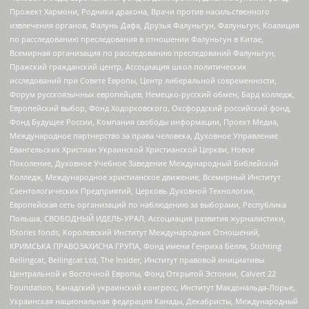
Прожект Хармони, Родники дракона, Врачи против насильственного
извлечения органов, Фалунь Дафа, Друзья Фалуньгун, Фалуньгун, Коалиция
по расследованию преследования в отношении Фалуньгун в Китае,
Всемирная организация по расследованию преследований Фалуньгун,
Пражский гражданский центр, Ассоциация школ политических
исследований при Совете Европы, Центр либеральной современности,
Форум русскоязычных европейцев, Немецко-русский обмен, Бард колледж,
Европейский выбор, Фонд Ходорковского, Оксфордский российский фонд,
Фонд Будущее России, Компания свободы информации, Проект Медиа,
Международное партнерство за права человека, Духовное Управление
Евангельских Христиан Украинской Христианской Церкви, Новое
Поколение, Духовное Учебное Заведение Международный Библейский
Колледж, Международное христианское движение, Всемирный Институт
Саентологических Предприятий, Церковь Духовной Технологии,
Европейская сеть организаций по наблюдению за выборами, Республика
Польша, СВОБОДНЫЙ ИДЕЛЬ-УРАЛ, Ассоциация развития журналистики,
IStories fonds, Королевский Институт Международных Отношений,
КРИМСЬКА ПРАВОЗАХИСНА ГРУПА, Фонд имени Генриха Бёлля, Stichting
Bellingcat, Bellingcat Ltd, The Insider, Институт правовой инициативы
Центральной и Восточной Европы, Фонд Открытой Эстонии, Calvert 22
Foundation, Канадский украинский конгресс, Институт Макдональда-Лорье,
Украинская национальная федерация Канады, Декабристы, Международный