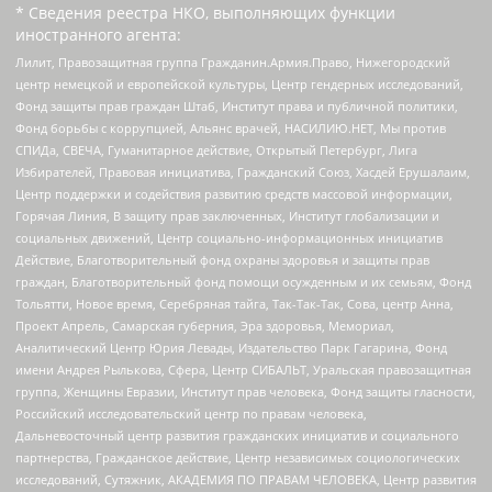
* Сведения реестра НКО, выполняющих функции
иностранного агента:
Лилит, Правозащитная группа Гражданин.Армия.Право, Нижегородский
центр немецкой и европейской культуры, Центр гендерных исследований,
Фонд защиты прав граждан Штаб, Институт права и публичной политики,
Фонд борьбы с коррупцией, Альянс врачей, НАСИЛИЮ.НЕТ, Мы против
СПИДа, СВЕЧА, Гуманитарное действие, Открытый Петербург, Лига
Избирателей, Правовая инициатива, Гражданский Союз, Хасдей Ерушалаим,
Центр поддержки и содействия развитию средств массовой информации,
Горячая Линия, В защиту прав заключенных, Институт глобализации и
социальных движений, Центр социально-информационных инициатив
Действие, Благотворительный фонд охраны здоровья и защиты прав
граждан, Благотворительный фонд помощи осужденным и их семьям, Фонд
Тольятти, Новое время, Серебряная тайга, Так-Так-Так, Сова, центр Анна,
Проект Апрель, Самарская губерния, Эра здоровья, Мемориал,
Аналитический Центр Юрия Левады, Издательство Парк Гагарина, Фонд
имени Андрея Рылькова, Сфера, Центр СИБАЛЬТ, Уральская правозащитная
группа, Женщины Евразии, Институт прав человека, Фонд защиты гласности,
Российский исследовательский центр по правам человека,
Дальневосточный центр развития гражданских инициатив и социального
партнерства, Гражданское действие, Центр независимых социологических
исследований, Сутяжник, АКАДЕМИЯ ПО ПРАВАМ ЧЕЛОВЕКА, Центр развития