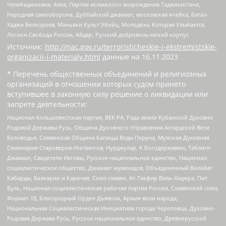
Челебиджихана, Азов, Партия исламского возрождения Таджикистана,
Народная самооборона, Дуббайский джамаат, московская ячейка, Батал-
Хаджи Белхороев, Маньяки Культ Убийц, Молодёжь Которая Улыбается,
Легион Свобода России, Айдар, Русский добровольческий корпус
Источник:
http://nac.gov.ru/terroristicheskie-i-ekstremistskie-
organizacii-i-materialy.html
данные на
16.11.2023
* Перечень общественных объединений и религиозных
организаций в отношении которых судом принято
вступившее в законную силу решение о ликвидации или
запрете деятельности:
Национал-большевистская партия, ВЕК РА, Рада земли Кубанской Духовно
Родовой Державы Русь, Община Духовного Управления Асгардской Веси
Беловодья, Славянская Община Капища Веды Перуна, Мужская Духовная
Семинария Староверов-Инглингов, Нурджулар, К Богодержавию, Таблиги
Джамаат, Свидетели Иеговы, Русское национальное единство, Национал-
социалистическое общество, Джамаат мувахидов, Объединенный Вилайат
Кабарды, Балкарии и Карачая, Союз славян, Ат-Такфир Валь-Хиджра, Пит
Буль, Национал-социалистическая рабочая партия России, Славянский союз,
Формат-18, Благородный Орден Дьявола, Армия воли народа,
Национальная Социалистическая Инициатива города Череповца, Духовно-
Родовая Держава Русь, Русское национальное единство, Древнерусской