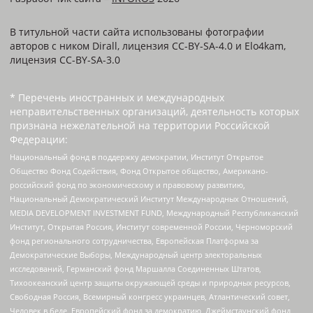
В титульной части сайта использованы фотографии
авторов с ником Dirall, лицензия CC-BY-SA-4.0 и Elo4kam,
лицензия CC-BY-SA-3.0
* Перечень иностранных и международных
неправительственных организаций, деятельность которых
признана нежелательной на территории Российской
Федерации:
Национальный фонд в поддержку демократии, Институт Открытое
Общество Фонд Содействия, Фонд Открытое общество, Американо-
российский фонд по экономическому и правовому развитию,
Национальный Демократический Институт Международных Отношений,
MEDIA DEVELOPMENT INVESTMENT FUND, Международный Республиканский
Институт, Открытая Россия, Институт современной России, Черноморский
фонд регионального сотрудничества, Европейская Платформа за
Демократические Выборы, Международный центр электоральных
исследований, Германский фонд Маршалла Соединенных Штатов,
Тихоокеанский центр защиты окружающей среды и природных ресурсов,
Свободная Россия, Всемирный конгресс украинцев, Атлантический совет,
Человек в беде, Европейский фонд за демократию, Джеймстаунский фонд,