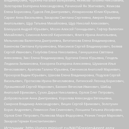
Владимировна, Чуркина Наталья Валерьевна, Акимова Татьяна Николаевна,
Золотарева Екатерина Александровна, Рачинский Ян Збигневич, Жемкова
Елена Борисовна, Гудков Лев Дмитриевич, Илларионова Юлия Юрьевна,
Саранг Анна Васильевна, Захарова Светлана Сергеевна, Аверин Владимир
Анатольевич, Щур Татьяна Михайловна, Щур Николай Алексеевич,
Блинушов Андрей Юрьевич, Мосин Алексей Геннадьевич, Гефтер Валентин
Михайлович, Симонов Алексей Кириллович, Флиге Ирина Анатольевна,
Мельникова Валентина Дмитриевна, Вититинова Елена Владимировна,
Баженова Светлана Куприяновна, Максимов Сергей Владимирович, Беляев
Сергей Иванович, Голубева Елена Николаевна, Ганнушкина Светлана
Алексеевна, Закс Елена Владимировна, Буртина Елена Юрьевна, Гендель
Людмила Залмановна, Кокорина Екатерина Алексеевна, Шуманов Илья
Вячеславович, Арапова Галина Юрьевна, Свечников Анатолий Мариевич,
Прохоров Вадим Юрьевич, Шахова Елена Владимировна, Подузов Сергей
Васильевич, Протасова Ирина Вячеславовна, Литинский Леонид Борисович,
Лукашевский Сергей Маркович, Бахмин Вячеслав Иванович, Шабад
Анатолий Ефимович, Сухих Дарья Николаевна, Орлов Олег Петрович,
Добровольская Анна Дмитриевна, Королева Александра Евгеньевна,
Смирнов Владимир Александрович, Вицин Сергей Ефимович, Золотухин
Борис Андреевич, Левинсон Лев Семенович, Локшина Татьяна Иосифовна,
Орлов Олег Петрович, Полякова Мара Федоровна, Резник Генри Маркович,
Захаров Герман Константинович
Источник:
http://unro.minjust.ru/NKOForeignAgent.aspx