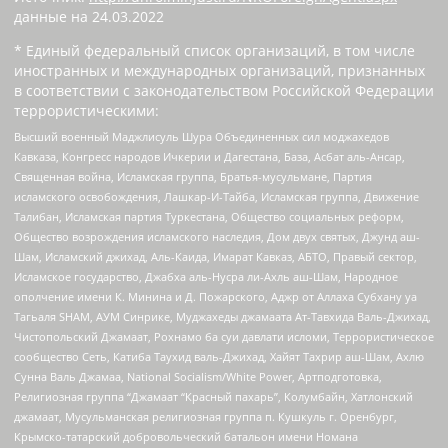
данные на
24.03.2022
* Единый федеральный список организаций, в том числе
иностранных и международных организаций, признанных
в соответствии с законодательством Российской Федерации
террористическими:
Высший военный Маджлисуль Шура Объединенных сил моджахедов
Кавказа, Конгресс народов Ичкерии и Дагестана, База, Асбат аль-Ансар,
Священная война, Исламская группа, Братья-мусульмане, Партия
исламского освобождения, Лашкар-И-Тайба, Исламская группа, Движение
Талибан, Исламская партия Туркестана, Общество социальных реформ,
Общество возрождения исламского наследия, Дом двух святых, Джунд аш-
Шам, Исламский джихад, Аль-Каида, Имарат Кавказ, АБТО, Правый сектор,
Исламское государство, Джабха аль-Нусра ли-Ахль аш-Шам, Народное
ополчение имени К. Минина и Д. Пожарского, Аджр от Аллаха Субхану уа
Тагьаля SHAM, АУМ Синрике, Муджахеды джамаата Ат-Тавхида Валь-Джихад,
Чистопольский Джамаат, Рохнамо ба суи давлати исломи, Террористическое
сообщество Сеть, Катиба Таухид валь-Джихад, Хайят Тахрир аш-Шам, Ахлю
Сунна Валь Джамаа, National Socialism/White Power, Артподготовка,
Религиозная группа “Джамаат “Красный пахарь”, Колумбайн, Хатлонский
джамаат, Мусульманская религиозная группа п. Кушкуль г. Оренбург,
Крымско-татарский добровольческий батальон имени Номана