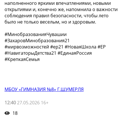
наполненного яркими впечатлениями, новыми
открытиями и, конечно же, напомнила о важности
соблюдения правил безопасности, чтобы лето
было не только веселым, но и здоровым.️
#МинобразованияЧувашии
#ЗахаровМинобразования21
#мирвозможностей #ер21 #НоваяШкола #ЕР
#НавигаторыДетства21 #ЕдинаяРоссия
#КрепкаяСемья
МБОУ «ГИМНАЗИЯ №8» Г.ШУМЕРЛЯ
12:40
27.05.2026 16+
18