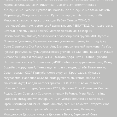
Народная Социальная Инициатива, TulaSkins, Этнополитическое
объединение Русские, Русское национальное объединение Атака, Мечеть
Мирмамеда, Община Коренного Русского народа г. Астрахани, ВОЛЯ,
Меджлис крымскотатарского народа, Рубеж Севера, ТОЙС, О
противодействии экстремистской деятельности, РЕВТАТПОД, Артподготовка,
Штольц, В честь иконы Божией Матери Державная, Сектор 16,
Независимость, Фирма, Молодежная правозащитная группа МПГ, Курсом
Правды и Единения, Каракольская инициативная группа, Автоград Крю,
Союз Славянских Сил Руси, Алля-Аят, Благотворительный пансионат Ак Умут,
Русская республика Русь, Арестантское уголовное единство, Башкорт, Нация
и свобода, Нация и свобода, W.H.С., Фалунь Дафа, Иртыш Ultras, Русский
Патриотический клуб-Новокузнецк/РПК, Сибирский державный союз, Фонд
борьбы с коррупцией, Фонд защиты прав граждан, Штабы Навального,
Совет граждан СССР Прикубанского округа г. Краснодара, Мужское
государство, Народное объединение русского движения, Народное
движение Адат, Народный совет граждан РСФСР СССР Архангельской
области, Проект Штурм, Граждане СССР, Держава Союз Советских Светлых
Родов, Совет Советских Социалистических Районов, Meta Platforms Inc,
Facebook, Instagram, WhatsApp, СИЧ-С14, Добровольческое Движение
Организации украинских националистов, Черный Комитет, Татарстанское
Региональное Всетатарское общественное движение, Невоград,
Молодежное Демократическое Движение Весна, Верховный Совет