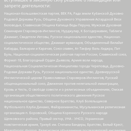
запрете деятельности:
Национал-большевистская партия, ВЕК РА, Рада земли Кубанской Духовно
Родовой Державы Русь, Община Духовного Управления Асгардской Веси
Беловодья, Славянская Община Капища Веды Перуна, Мужская Духовная
Семинария Староверов-Инглингов, Нурджулар, К Богодержавию, Таблиги
Джамаат, Свидетели Иеговы, Русское национальное единство, Национал-
социалистическое общество, Джамаат мувахидов, Объединенный Вилайат
Кабарды, Балкарии и Карачая, Союз славян, Ат-Такфир Валь-Хиджра, Пит
Буль, Национал-социалистическая рабочая партия России, Славянский союз,
Формат-18, Благородный Орден Дьявола, Армия воли народа,
Национальная Социалистическая Инициатива города Череповца, Духовно-
Родовая Держава Русь, Русское национальное единство, Древнерусской
Инглистической церкви Православных Староверов-Инглингов, Русский
общенациональный союз, Движение против нелегальной иммиграции,
Кровь и Честь, О свободе совести и о религиозных объединениях, Омская
организация общественного политического движения Русское
национальное единство, Северное Братство, Клуб Болельщиков
Футбольного Клуба Динамо, Файзрахманисты, Мусульманская религиозная
организация п. Боровский, Община Коренного Русского народа
Щелковского района, Правый сектор, УНА - УНСО, Украинская
повстанческая армия, Тризуб им. Степана Бандеры, Братство, Белый Крест,
Misanthropic division, Религиозное объединение последователей инглиизма,