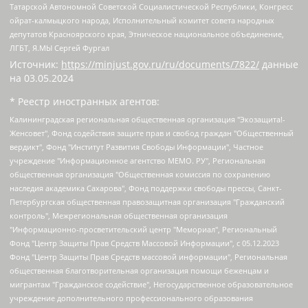
Татарской Автономной Советской Социалистической Республики, Конгресс
ойрат-калмыцкого народа, Исполнительный комитет совета народных
депутатов Красноярского края, Этническое национальное объединение,
ЛГБТ, Я.МЫ Сергей Фургал
Источник:
https://minjust.gov.ru/ru/documents/7822/
данные
на
03.05.2024
* Реестр иностранных агентов:
Калининградская региональная общественная организация "Экозащита!-Женсовет", Фонд содействия защите прав и свобод граждан "Общественный вердикт", Фонд "Институт Развития Свободы Информации", Частное учреждение "Информационное агентство МЕМО. РУ", Региональная общественная организация "Общественная комиссия по сохранению наследия академика Сахарова", Фонд поддержки свободы прессы, Санкт-Петербургская общественная правозащитная организация "Гражданский контроль", Межрегиональная общественная организация "Информационно-просветительский центр "Мемориал", Региональный Фонд "Центр Защиты Прав Средств Массовой Информации", с 05.12.2023 Фонд "Центр Защиты Прав Средств массовой информации", Региональная общественная благотворительная организация помощи беженцам и мигрантам "Гражданское содействие", Негосударственное образовательное учреждение дополнительного профессионального образования (повышение квалификации) специалистов "АКАДЕМИЯ ПО ПРАВАМ ЧЕЛОВЕКА", Свердловская региональная общественная организация "Сутяжник", Автономная некоммерческая организация "Центр независимых социологических исследований", Союз общественных объединений "Российский исследовательский центр по правам человека", Региональное общественное учреждение научно-информационный центр "МЕМОРИАЛ", Некоммерческая организация "Фонд защиты гласности", Автономная некоммерческая организация "Институт прав человека", Городская общественная организация "Екатеринбургское общество "МЕМОРИАЛ", Городская общественная организация "Рязанское историко-просветительское и правозащитное общество "Мемориал" (Рязанский Мемориал), Челябинский региональный орган общественной самодеятельности – женское общественное объединение "Женщины Евразии", Челябинский региональный орган общественной самодеятельности "Уральская правозащитная группа", Фонд содействия защите здоровья и социальной справедливости имени Андрея Рылькова, Автономная Некоммерческая Организация "Аналитический Центр Юрия Левады", Автономная некоммерческая организация социальной поддержки населения "Проект Апрель", Региональная общественная организация помощи женщинам и детям, находящимся в кризисной ситуации "Информационно-методический центр "Анна", Фонд содействия развитию массовых коммуникаций и правовому просвещению "Так-так-Так", Фонд содействия устойчивому развитию "Серебряная тайга", Свердловский региональный общественный фонд социальных проектов "Новое время", "Idel.Реалии", Кавказ.Реалии, Крым.Реалии, Телеканал Настоящее Время, Татаро-башкирская служба Радио Свобода (Azatliq Radiosi), Радио Свободная Европа/Радио Свобода (PCE/PC), "Сибирь.Реалии", "Фактограф", Благотворительный фонд помощи осужденным и их семьям, Автономная некоммерческая организация "Институт глобализации и социальных движений", Фонд "В защиту прав заключенных", Частное учреждение "Центр поддержки и содействия развитию средств массовой информации", Пензенский региональный общественный благотворительный фонд "Гражданский союз", "Север.Реалии", Некоммерческая организация Фонд "Правовая инициатива", Общество с ограниченной ответственностью "Радио Свободная Европа/Радио Свобода", Чешское информационное агентство "MEDIUM-ORIENT", Красноярская региональная общественная организация "Мы против СПИДа", Камалягин Денис Николаевич, Маркелов Сергей Евгеньевич, Пономарев Лев Александрович, Савицкая Людмила Алексеевна, Автономная некоммерческая организация "Центр по работе с проблемой насилия "НАСИЛИЮ.НЕТ", Межрегиональный профессиональный союз работников здравоохранения "Альянс врачей", Юридическое лицо, зарегистрированное в Латвийской Республике, SIA "Medusa Project" (регистрационный номер 40103797863, дата регистрации 10.06.2014), Некоммерческая организация "Фонд по борьбе с коррупцией", Автономная некоммерческая организация "Институт права и публичной политики", Баданин Роман Сергеевич, Гликин Максим Александрович, Железнова Мария Михайловна, Лукьянова Юлия Сергеевна, Маетная Елизавета Витальевна, Маняхин Петр Борисович, Чуракова Ольга Владимировна, Ярош Юлия Петровна, Юридическое лицо "The Insider SIA", зарегистрированное в Риге, Латвийская Республика (дата регистрации 26.06.2015), являющееся администратором доменного имени интернет-издания "The Insider SIA", https://theins.ru, Постернак Алексей Евгеньевич, Рубин Михаил Аркадьевич, Анин Роман Александрович, Юридическое лицо Istories fonds, зарегистрированное в Латвийской Республике (регистрационный номер 50008295751, дата регистрации 24.02.2020), Великовский Дмитрий Александрович, Долинина Ирина Николаевна, Мароховская Алеся Алексеевна, Шлейнов Роман Юрьевич, Шмагун Олеся Валентиновна, Общество с ограниченной ответственностью "Альтаир 2021", Общество с ограниченной ответственностью "Вега 2021", Общество с ограниченной ответственностью "Главный редактор 2021", Общество с ограниченной ответственностью "Ромашки монолит", Важенков Артем Валерьевич, Ивановская областная общественная организация "Центр гендерных исследований", Гурман Юрий Альбертович, Медиапроект "ОВД-Инфо", Егоров Владимир Владимирович, Жилинский Владимир Александрович, Общество с ограниченной ответственностью "ЗП", Иванова София Юрьевна, Карезина Инна Павловна, Кильтау Екатерина Викторовна, Петров Алексей Викторович, Пискунов Сергей Евгеньевич, Смирнов Сергей Сергеевич, Тихонов Михаил Сергеевич, Общество с ограниченной ответственностью "ЖУРНАЛИСТ-ИНОСТРАННЫЙ АГЕНТ", Арапова Галина Юрьевна, Вольтская Татьяна Анатольевна, Американская компания "Mason G.E.S. Anonymous Foundation" (США), являющаяся владельцем интернет-издания https://mnews.world/, Компания "Stichting Bellingcat", зарегистрированная в Нидерландах (дата регистрации 11.07.2018), Захаров Андрей Вячеславович, Клепиковская Екатерина Дмитриевна, Общество с ограниченной ответственностью "МЕМО", Перл Роман Александрович, Симонов Евгений Алексеевич, Соловьева Елена Анатольевна, Сотников Даниил Владимирович, Сурначева Елизавета Дмитриевна, Автономная некоммерческая организация по защите прав человека и информированию населения "Якутия – Наше Мнение", Общество с ограниченной ответственностью "Москоу диджитал медиа", с 26.01.2023 Общество с ограниченной ответственностью "Чайка Белые сады", Ветошкина Валерия Валерьевна, Заговора Максим Александрович, Межрегиональное общественное движение "Российская ЛГБТ - сеть", Оленичев Максим Владимирович, Павлов Иван Юрьевич, Скворцова Елена Сергеевна, Общество с ограниченной ответственностью "Как бы инагент", Кочетков Игорь Викторович, Общество с ограниченной ответственностью "Честные выборы", Еланчик Олег Александрович, Общество с ограниченной ответственностью "Нобелевский призыв", Гималова Регина Эмилевна, Григорьев Андрей Валерьевич, Григорьева Алина Александровна, Ассоциация по содействию защите прав призывников, альтернативнослужащих и военнослужащих "Правозащитная группа "Гражданин.Армия.Право", Хисамова Регина Фаритовна, Автономная некоммерческая организация по реализации социально-правовых программ "Лилит", Дальневосточное общественное движение "Маяк", Санкт-Петербургская ЛГБТ-инициативная группа "Выход", Инициативная группа ЛГБТ+ "Реверс", Алексеев Андрей Викторович, Бекбулатова Таисия Львовна, Беляев Иван Михайлович, Владыкина Елена Сергеевна, Гельман Марат Александрович, Никульшина Вероника Юрьевна, Толоконникова Надежда Андреевна, Шендерович Виктор Анатольевич, Общество с ограниченной ответственностью "Данное сообщение", Общество с ограниченной ответственностью Издательский дом "Новая глава", Айнбиндер Александра Александровна, Московский комьюнити-центр для ЛГБТ+инициатив, Благотворительный фонд развития филантропии, Deutsche Welle (Германия, Kurt-Schumacher-Strasse 3, 53113 Bonn), Борзунова Мария Михайловна, Воробьев Виктор Викторович, Голубева Анна Львовна, Константинова Алла Михайловна, Малкова Ирина Владимировна, Мурадов Мурад Абдулгалимович, Осетинская Елизавета Николаевна, Понасенков Евгений Николаевич, Ганапольский Матвей Юрьевич, Киселев Евгений Алексеевич, Борухович Ирина Григорьевна, Дремин Иван Тимофеевич, Дубровский Дмитрий Викторович, Красноярская региональная общественная организация поддержки и развития альтернативных образовательных технологий и межкультурных коммуникаций "ИНТЕРРА", Маяковская Екатерина Алексеевна, Фейгин Марк Захарович, Филимонов Андрей Викторович, Дзугкоева Регина Николаевна, Доброхотов Роман Александрович, Дудь Юрий Александрович, Елкин Сергей Владимирович, Кругликов Кирилл Игоревич, Сабунаева Мария Леонидовна, Семенов Алексей Владимирович, Шаинян Карен Багратович, Шульман Екатерина Михайловна, Асафьев Артур Валерьевич, Вахштайн Виктор Семенович, Венедиктов Алексей Алексеевич, Лушникова Екатерина Евгеньевна, Волков Леонид Михайлович, Невзоров Александр Глебович, Пархоменко Сергей Борисович, Сироткин Ярослав Николаевич, Кара-Мурза Владимир Владимирович, Баранова Наталья Владимировна, Гозман Леонид Яковлевич, Кагарлицкий Борис Юльевич, Климарев Михаил Валерьевич, Милов Владимир Станиславович, Автономная некоммерческая организация Краснодарский центр современного искусства "Типография", Моргенштерн Алишер Тагирович, Соболь Любовь Эдуардовна, Общество с ограниченной ответственностью "ЛИЗА НОРМ", Каспаров Гарри Кимович, Ходорковский Михаил Борисович, Общество с ограниченной ответственностью "Апрельские тезисы", Данилович Ирина Брониславовна, Кашин Олег Владимирович, Петров Николай Владимирович, Пивоваров Алексей Владимирович, Соколов Михаил Владимирович, Цветкова Юлия Владимировна, Чичваркин Евгений Александрович, Комитет против пыток/Команда против пыток, Общество с ограниченной ответственностью "Первый научный", Общество с ограниченной ответственностью "Вертолет и ко", Белоцерковская Вероника Борисовна, Кац Максим Евгеньевич, Лазарева Татьяна Юрьевна, Шаведдинов Руслан Табризович, Яшин Илья Валерьевич, Общество с ограниченной ответственностью "Иноагент ААВ", Алешковский Дмитрий Петрович, Альбац Евгения Марковна, Быков Дмитрий Львович, Галямина Юлия Евгеньевна, Лойко Сергей Леонидович, Мартынов Кирилл Константинович, Медведев Сергей Александрович, Крашенинников Федор Геннадиевич, Гордеева Катерина Вл