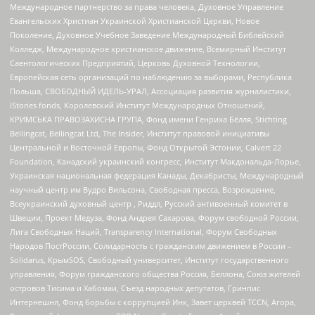
Международное партнерство за права человека, Духовное Управление
Евангельских Христиан Украинской Христианской Церкви, Новое
Поколение, Духовное Учебное Заведение Международный Библейский
Колледж, Международное христианское движение, Всемирный Институт
Саентологических Предприятий, Церковь Духовной Технологии,
Европейская сеть организаций по наблюдению за выборами, Республика
Польша, СВОБОДНЫЙ ИДЕЛЬ-УРАЛ, Ассоциация развития журналистики,
IStories fonds, Королевский Институт Международных Отношений,
КРИМСЬКА ПРАВОЗАХИСНА ГРУПА, Фонд имени Генриха Бёлля, Stichting
Bellingcat, Bellingcat Ltd, The Insider, Институт правовой инициативы
Центральной и Восточной Европы, Фонд Открытой Эстонии, Calvert 22
Foundation, Канадский украинский конгресс, Институт Макдональда-Лорье,
Украинская национальная федерация Канады, Декабристы, Международный
научный центр им Вудро Вильсона, Свободная пресса, Возрождение,
Всеукраинский духовный центр , Риддл, Русский антивоенный комитет в
Швеции, Проект Медуза, Фонд Андрея Сахарова, Форум свободной России,
Лига Свободных Наций, Transparеncy International, Форум Свободных
Народов ПостРоссии, Солидарность с гражданским движением в России –
Solidarus, КрымSOS, Свободный университет, Институт государственного
управления, Форум гражданского общества Россия, Беллона, Союз жителей
островов Тисима и Хабомаи, Съезд народных депутатов, Гринпис
Интернешнл, Фонд борьбы с коррупцией Инк, Завет церквей TCCN, Агора,