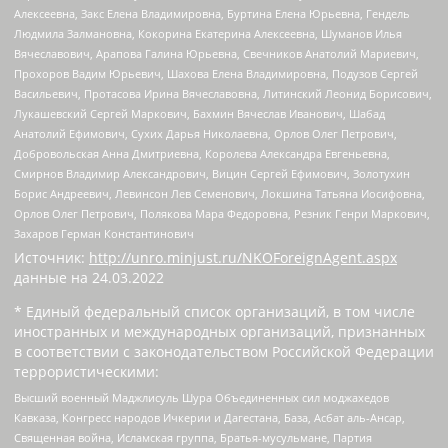
Алексеевна, Закс Елена Владимировна, Буртина Елена Юрьевна, Гендель
Людмила Залмановна, Кокорина Екатерина Алексеевна, Шуманов Илья
Вячеславович, Арапова Галина Юрьевна, Свечников Анатолий Мариевич,
Прохоров Вадим Юрьевич, Шахова Елена Владимировна, Подузов Сергей
Васильевич, Протасова Ирина Вячеславовна, Литинский Леонид Борисович,
Лукашевский Сергей Маркович, Бахмин Вячеслав Иванович, Шабад
Анатолий Ефимович, Сухих Дарья Николаевна, Орлов Олег Петрович,
Добровольская Анна Дмитриевна, Королева Александра Евгеньевна,
Смирнов Владимир Александрович, Вицин Сергей Ефимович, Золотухин
Борис Андреевич, Левинсон Лев Семенович, Локшина Татьяна Иосифовна,
Орлов Олег Петрович, Полякова Мара Федоровна, Резник Генри Маркович,
Захаров Герман Константинович
Источник:
http://unro.minjust.ru/NKOForeignAgent.aspx
данные на
24.03.2022
* Единый федеральный список организаций, в том числе
иностранных и международных организаций, признанных
в соответствии с законодательством Российской Федерации
террористическими:
Высший военный Маджлисуль Шура Объединенных сил моджахедов
Кавказа, Конгресс народов Ичкерии и Дагестана, База, Асбат аль-Ансар,
Священная война, Исламская группа, Братья-мусульмане, Партия