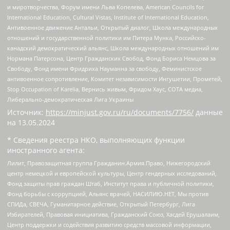
и миротворчества, Форум имени Льва Копелева, American Councils for
International Education, Cultural Vistas, Institute of International Education,
Антивоенное движение Антальи, Открытый диалог, Школа международных
отношений и государственной политики им Питера Мунка, Российско-
канадский демократический альянс, Школа международных отношений им
Нормана Патерсона, Центр Гражданских Свобод, Фонд Бориса Немцова за
Свободу, Фонд имени Фридриха Науманна за свободу, Феминистское
антивоенное сопротивление, Комитет независимости Ингушетии, Прометей,
Stop Occupation of Karelia, Вернись живым, Фридом Хаус, СОТА медиа,
Либерально-демократическая Лига Украины
Источник:
https://minjust.gov.ru/ru/documents/7756/
данные
на
13.05.2024
* Сведения реестра НКО, выполняющих функции
иностранного агента:
Лилит, Правозащитная группа Гражданин.Армия.Право, Нижегородский
центр немецкой и европейской культуры, Центр гендерных исследований,
Фонд защиты прав граждан Штаб, Институт права и публичной политики,
Фонд борьбы с коррупцией, Альянс врачей, НАСИЛИЮ.НЕТ, Мы против
СПИДа, СВЕЧА, Гуманитарное действие, Открытый Петербург, Лига
Избирателей, Правовая инициатива, Гражданский Союз, Хасдей Ерушалаим,
Центр поддержки и содействия развитию средств массовой информации,