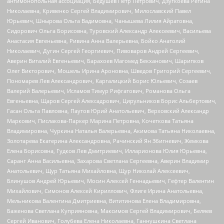
антимонопольная ассоциация, Бедушев Петр Петрович, Дзугкоева Регина
Николаевна, Кривенко Сергей Владимирович, Милославский Павел
Юрьевич, Шнырова Ольга Вадимовна, Чанышева Лилия Айратовна,
Сидорович Ольга Борисовна, Туровский Александр Алексеевич, Васильева
Анастасия Евгеньевна, Ривина Анна Валерьевна, Бойко Анатолий
Николаевич, Дугин Сергей Георгиевич, Пивоваров Андрей Сергеевич,
Аверин Виталий Евгеньевич, Барахоев Магомед Бекханович, Шарипков
Олег Викторович, Мошель Ирина Ароновна, Шведов Григорий Сергеевич,
Пономарев Лев Александрович, Каргалицкий Борис Юльевич, Созаев
Валерий Валерьевич, Исламов Тимур Рифгатович, Романова Ольга
Евгеньевна, Щаров Сергей Алексадрович, Цирульников Борис Альбертович,
Гасан Ольга Павловна, Паутов Юрий Анатольевич, Верховский Александр
Маркович, Пислакова-Паркер Марина Петровна, Кочеткова Татьяна
Владимировна, Чуркина Наталья Валерьевна, Акимова Татьяна Николаевна,
Золотарева Екатерина Александровна, Рачинский Ян Збигневич, Жемкова
Елена Борисовна, Гудков Лев Дмитриевич, Илларионова Юлия Юрьевна,
Саранг Анна Васильевна, Захарова Светлана Сергеевна, Аверин Владимир
Анатольевич, Щур Татьяна Михайловна, Щур Николай Алексеевич,
Блинушов Андрей Юрьевич, Мосин Алексей Геннадьевич, Гефтер Валентин
Михайлович, Симонов Алексей Кириллович, Флиге Ирина Анатольевна,
Мельникова Валентина Дмитриевна, Вититинова Елена Владимировна,
Баженова Светлана Куприяновна, Максимов Сергей Владимирович, Беляев
Сергей Иванович, Голубева Елена Николаевна, Ганнушкина Светлана