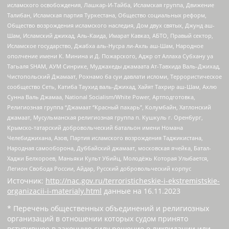
исламского освобождения, Лашкар-И-Тайба, Исламская группа, Движение
Талибан, Исламская партия Туркестана, Общество социальных реформ,
Общество возрождения исламского наследия, Дом двух святых, Джунд аш-
Шам, Исламский джихад, Аль-Каида, Имарат Кавказ, АБТО, Правый сектор,
Исламское государство, Джабха аль-Нусра ли-Ахль аш-Шам, Народное
ополчение имени К. Минина и Д. Пожарского, Аджр от Аллаха Субхану уа
Тагьаля SHAM, АУМ Синрике, Муджахеды джамаата Ат-Тавхида Валь-Джихад,
Чистопольский Джамаат, Рохнамо ба суи давлати исломи, Террористическое
сообщество Сеть, Катиба Таухид валь-Джихад, Хайят Тахрир аш-Шам, Ахлю
Сунна Валь Джамаа, National Socialism/White Power, Артподготовка,
Религиозная группа “Джамаат “Красный пахарь”, Колумбайн, Хатлонский
джамаат, Мусульманская религиозная группа п. Кушкуль г. Оренбург,
Крымско-татарский добровольческий батальон имени Номана
Челебиджихана, Азов, Партия исламского возрождения Таджикистана,
Народная самооборона, Дуббайский джамаат, московская ячейка, Батал-
Хаджи Белхороев, Маньяки Культ Убийц, Молодёжь Которая Улыбается,
Легион Свобода России, Айдар, Русский добровольческий корпус
Источник:
http://nac.gov.ru/terroristicheskie-i-ekstremistskie-
organizacii-i-materialy.html
данные на
16.11.2023
* Перечень общественных объединений и религиозных
организаций в отношении которых судом принято
вступившее в законную силу решение о ликвидации или