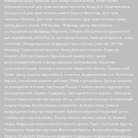
Всемирный фонд природы, BDR Novaja Gazeta-Europe, Алтай проект,
Образовательный дом прав человека Чернигов, Фонд Дом Прав Человека,
Белорусский дом прав человека имени Бориса Звозскова, Дом прав
человека Тбилиси, Дом прав человека Ереван, Дом прав человека Крым,
Центр дикого лосося, TVR Studios, ТВ Дождь, Центр европейских
исследований им Вилфрида Мартенса, Сетевое объединение журналистов
расследователей, АЛЛАТРА, За свободную Россию, Свободная Бурятия, Uralic,
UnKremlin, Международная федерация транспортных рабочих, ИстЧам
Финланд, Гудзоновский институт, Фонд Демократического Развития,
Комитет-2024, Центрально-Европейский университет, Центр
восточноевропейских и международных исследований, Общество
Сторожевой башни, Библии и трактатов Свидетелей Иеговы, Гражданский
Совет, Центр анализа европейской политики, Академическая сеть Восточная
Европа, Российский комитет действия, РЭНД корпорейшн, Русская Америка
за демократию в России, Настоящая Россия, Глобальная сеть журналистов-
расследователей, Служба поддержки, Свободная Россия Берлин, Свободная
Россия Северный Рейн-Вестфалия, Фонд глобальной помощи, Антивоенный
комитет России, Russie-Libertes, La Asocicion de Rusos Libres, Союз за
возвращение Северных территорий, Крымскотатарский Ресурсный Центр,
Глобальный союз IndustriALL, Russian Election Monitor, Article 19, Мнение
медиа, Федерация анархического черного креста, Радио Свободная Европа,
Германское общество изучения Восточной Европы, Фонд имени Фридриха
Эберта, XZ gGmbH, Мобильная академия поддержки гендерной демократии