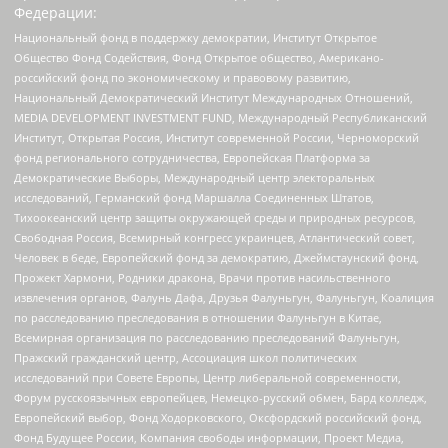
Федерации:
Национальный фонд в поддержку демократии, Институт Открытое
Общество Фонд Содействия, Фонд Открытое общество, Американо-
российский фонд по экономическому и правовому развитию,
Национальный Демократический Институт Международных Отношений,
MEDIA DEVELOPMENT INVESTMENT FUND, Международный Республиканский
Институт, Открытая Россия, Институт современной России, Черноморский
фонд регионального сотрудничества, Европейская Платформа за
Демократические Выборы, Международный центр электоральных
исследований, Германский фонд Маршалла Соединенных Штатов,
Тихоокеанский центр защиты окружающей среды и природных ресурсов,
Свободная Россия, Всемирный конгресс украинцев, Атлантический совет,
Человек в беде, Европейский фонд за демократию, Джеймстаунский фонд,
Прожект Хармони, Родники дракона, Врачи против насильственного
извлечения органов, Фалунь Дафа, Друзья Фалуньгун, Фалуньгун, Коалиция
по расследованию преследования в отношении Фалуньгун в Китае,
Всемирная организация по расследованию преследований Фалуньгун,
Пражский гражданский центр, Ассоциация школ политических
исследований при Совете Европы, Центр либеральной современности,
Форум русскоязычных европейцев, Немецко-русский обмен, Бард колледж,
Европейский выбор, Фонд Ходорковского, Оксфордский российский фонд,
Фонд Будущее России, Компания свободы информации, Проект Медиа,