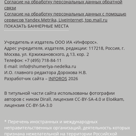
Согласие на обработку персональных данных обратной
связи
Согласие на обработку персональных данных с помощью
сервисов Yandex.Metrika, LiveInternet, top.mail.ru
ПОКАЗАТЬ БАННЕРНЫЕ МЕСТА
Учредитель и издатель ООО ИА «Инфорос».
Адрес учредителя, издателя, редакции: 117218, Россия, г.
Москва, ул. Кржижановского, д.13, кор. 2
Телефон: +7 (495) 718-84-11
E-mail: info@shumerlya-nedelka.ru
И.О. главного редактора Дорохова Н.В.
Разработчик сайта –
INFOROS
2026
В титульной части сайта использованы фотографии
авторов с ником Dirall, лицензия CC-BY-SA-4.0 и Elo4kam,
лицензия CC-BY-SA-3.0
* Перечень иностранных и международных
неправительственных организаций, деятельность которых
признана нежелательной на территории Российской