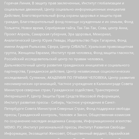
Горячая Линия, В защиту прав заключенных, Институт глобализации и
социальных движений, Центр социально-информационных инициатив
Действие, Благотворительный фонд охраны здоровья и защиты прав
граждан, Благотворительный фонд помощи осужденным и их семьям, Фонд
Тольятти, Новое время, Серебряная тайга, Так-Так-Так, Сова, центр Анна,
Проект Апрель, Самарская губерния, Эра здоровья, Мемориал,
Аналитический Центр Юрия Левады, Издательство Парк Гагарина, Фонд
имени Андрея Рылькова, Сфера, Центр СИБАЛЬТ, Уральская правозащитная
группа, Женщины Евразии, Институт прав человека, Фонд защиты гласности,
Российский исследовательский центр по правам человека,
Дальневосточный центр развития гражданских инициатив и социального
партнерства, Гражданское действие, Центр независимых социологических
исследований, Сутяжник, АКАДЕМИЯ ПО ПРАВАМ ЧЕЛОВЕКА, Центр развития
некоммерческих организаций, Частное учреждение в Калининграде Совета
Министров северных стран, Гражданское содействие, Трансперенси
Интернешнл-Р, Центр Защиты Прав Средств Массовой Информации,
Институт развития прессы - Сибирь, Частное учреждение в Санкт-
Петербурге Совета Министров Северных Стран, Фонд поддержки свободы
прессы, Гражданский контроль, Человек и Закон, Общественная комиссия
по сохранению наследия академика Сахарова, Информационное агентство
МЕМО. РУ, Институт региональной прессы, Институт Развития Свободы
Информации, Экозащита!-Женсовет, Общественный вердикт, Евразийская