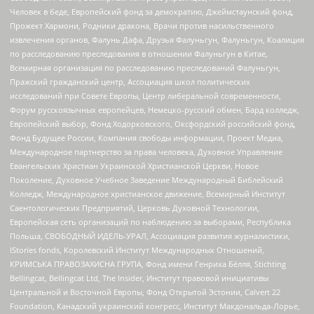
Человек в беде, Европейский фонд за демократию, Джеймстаунский фонд,
Прожект Хармони, Родники дракона, Врачи против насильственного
извлечения органов, Фалунь Дафа, Друзья Фалуньгун, Фалуньгун, Коалиция
по расследованию преследования в отношении Фалуньгун в Китае,
Всемирная организация по расследованию преследований Фалуньгун,
Пражский гражданский центр, Ассоциация школ политических
исследований при Совете Европы, Центр либеральной современности,
Форум русскоязычных европейцев, Немецко-русский обмен, Бард колледж,
Европейский выбор, Фонд Ходорковского, Оксфордский российский фонд,
Фонд Будущее России, Компания свободы информации, Проект Медиа,
Международное партнерство за права человека, Духовное Управление
Евангельских Христиан Украинской Христианской Церкви, Новое
Поколение, Духовное Учебное Заведение Международный Библейский
Колледж, Международное христианское движение, Всемирный Институт
Саентологических Предприятий, Церковь Духовной Технологии,
Европейская сеть организаций по наблюдению за выборами, Республика
Польша, СВОБОДНЫЙ ИДЕЛЬ-УРАЛ, Ассоциация развития журналистики,
IStories fonds, Королевский Институт Международных Отношений,
КРИМСЬКА ПРАВОЗАХИСНА ГРУПА, Фонд имени Генриха Бёлля, Stichting
Bellingcat, Bellingcat Ltd, The Insider, Институт правовой инициативы
Центральной и Восточной Европы, Фонд Открытой Эстонии, Calvert 22
Foundation, Канадский украинский конгресс, Институт Макдональда-Лорье,