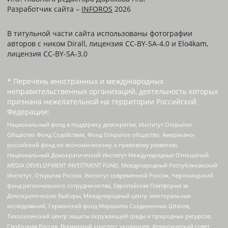
Разработчик сайта –
INFOROS
2026
В титульной части сайта использованы фотографии
авторов с ником Dirall, лицензия CC-BY-SA-4.0 и Elo4kam,
лицензия CC-BY-SA-3.0
* Перечень иностранных и международных
неправительственных организаций, деятельность которых
признана нежелательной на территории Российской
Федерации:
Национальный фонд в поддержку демократии, Институт Открытое
Общество Фонд Содействия, Фонд Открытое общество, Американо-
российский фонд по экономическому и правовому развитию,
Национальный Демократический Институт Международных Отношений,
MEDIA DEVELOPMENT INVESTMENT FUND, Международный Республиканский
Институт, Открытая Россия, Институт современной России, Черноморский
фонд регионального сотрудничества, Европейская Платформа за
Демократические Выборы, Международный центр электоральных
исследований, Германский фонд Маршалла Соединенных Штатов,
Тихоокеанский центр защиты окружающей среды и природных ресурсов,
Свободная Россия, Всемирный конгресс украинцев, Атлантический совет,