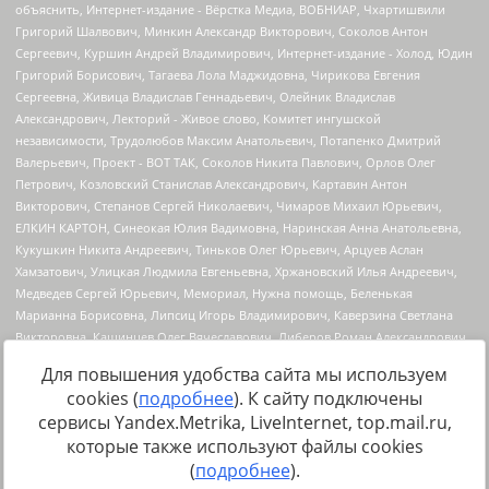
Для повышения удобства сайта мы используем
cookies (
подробнее
). К сайту подключены
сервисы Yandex.Metrika, LiveInternet, top.mail.ru,
Источник:
https://minjust.gov.ru/uploaded/files/reestr-
которые также используют файлы cookies
inostrannyih-agentov-22-03-2024.pdf
данные на
22.03.2024
(
подробнее
).