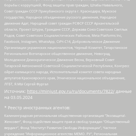
борьбы с коррупцией, Фонд защиты прав граждан, Штабы Навального,
Совет граждан СССР Прикубанского округа г. Краснодара, Мужское
государство, Народное объединение русского движения, Народное
движение Адат, Народный совет граждан РСФСР СССР Архангельской
области, Проект Штурм, Граждане СССР, Держава Союз Советских Светлых
Родов, Совет Советских Социалистических Районов, Meta Platforms Inc,
Facebook, Instagram, WhatsApp, СИЧ-С14, Добровольческое Движение
Организации украинских националистов, Черный Комитет, Татарстанское
Региональное Всетатарское общественное движение, Невоград,
Молодежное Демократическое Движение Весна, Верховный Совет
Татарской Автономной Советской Социалистической Республики, Конгресс
ойрат-калмыцкого народа, Исполнительный комитет совета народных
депутатов Красноярского края, Этническое национальное объединение,
ЛГБТ, Я.МЫ Сергей Фургал
Источник:
https://minjust.gov.ru/ru/documents/7822/
данные
на
03.05.2024
* Реестр иностранных агентов:
Калининградская региональная общественная организация "Экозащита!-Женсовет", Фонд содействия защите прав и свобод граждан "Общественный вердикт", Фонд "Институт Развития Свободы Информации", Частное учреждение "Информационное агентство МЕМО. РУ", Региональная общественная организация "Общественная комиссия по сохранению наследия академика Сахарова", Фонд поддержки свободы прессы, Санкт-Петербургская общественная правозащитная организация "Гражданский контроль", Межрегиональная общественная организация "Информационно-просветительский центр "Мемориал", Региональный Фонд "Центр Защиты Прав Средств Массовой Информации", с 05.12.2023 Фонд "Центр Защиты Прав Средств массовой информации", Региональная общественная благотворительная организация помощи беженцам и мигрантам "Гражданское содействие", Негосударственное образовательное учреждение дополнительного профессионального образования (повышение квалификации) специалистов "АКАДЕМИЯ ПО ПРАВАМ ЧЕЛОВЕКА", Свердловская региональная общественная организация "Сутяжник", Автономная некоммерческая организация "Центр независимых социологических исследований", Союз общественных объединений "Российский исследовательский центр по правам человека", Региональное общественное учреждение научно-информационный центр "МЕМОРИАЛ", Некоммерческая организация "Фонд защиты гласности", Автономная некоммерческая организация "Институт прав человека", Городская общественная организация "Екатеринбургское общество "МЕМОРИАЛ", Городская общественная организация "Рязанское историко-просветительское и правозащитное общество "Мемориал" (Рязанский Мемориал), Челябинский региональный орган общественной самодеятельности – женское общественное объединение "Женщины Евразии", Челябинский региональный орган общественной самодеятельности "Уральская правозащитная группа", Фонд содействия защите здоровья и социальной справедливости имени Андрея Рылькова, Автономная Некоммерческая Организация "Аналитический Центр Юрия Левады", Автономная некоммерческая организация социальной поддержки населения "Проект Апрель", Региональная общественная организация помощи женщинам и детям, находящимся в кризисной ситуации "Информационно-методический центр "Анна", Фонд содействия развитию массовых коммуникаций и правовому просвещению "Так-так-Так", Фонд содействия устойчивому развитию "Серебряная тайга", Свердловский региональный общественный фонд социальных проектов "Новое время", "Idel.Реалии", Кавказ.Реалии, Крым.Реалии, Телеканал Настоящее Время, Татаро-башкирская служба Радио Свобода (Azatliq Radiosi), Радио Свободная Европа/Радио Свобода (PCE/PC), "Сибирь.Реалии", "Фактограф", Благотворительный фонд помощи осужденным и их семьям, Автономная некоммерческая организация "Институт глобализации и социальных движений", Фонд "В защиту прав заключенных", Частное учреждение "Центр поддержки и содействия развитию средств массовой информации", Пензенский региональный общественный благотворительный фонд "Гражданский союз", "Север.Реалии", Некоммерческая организация Фонд "Правовая инициатива", Общество с ограниченной ответственностью "Радио Свободная Европа/Радио Свобода", Чешское информационное агентство "MEDIUM-ORIENT", Красноярская региональная общественная организация "Мы против СПИДа", Камалягин Денис Николаевич, Маркелов Сергей Евгеньевич, Пономарев Лев Александрович, Савицкая Людмила Алексеевна, Автономная некоммерческая организация "Центр по работе с проблемой насилия "НАСИЛИЮ.НЕТ", Межрегиональный профессиональный союз работников здравоохранения "Альянс врачей", Юридическое лицо, зарегистрированное в Латвийской Республике, SIA "Medusa Project" (регистрационный номер 40103797863, дата регистрации 10.06.2014), Некоммерческая организация "Фонд по борьбе с коррупцией", Автономная некоммерческая организация "Институт права и публичной политики", Баданин Роман Сергеевич, Гликин Максим Александрович, Железнова Мария Михайловна, Лукьянова Юлия Сергеевна, Маетная Елизавета Витальевна, Маняхин Петр Борисович, Чуракова Ольга Владимировна, Ярош Юлия Петровна, Юридическое лицо "The Insider SIA", зарегистрированное в Риге, Латвийская Республика (дата регистрации 26.06.2015), являющееся администратором доменного имени интернет-издания "The Insider SIA", https://theins.ru, Постернак Алексей Евгеньевич, Рубин Михаил Аркадьевич, Анин Роман Александрович, Юридическое лицо Istories fonds, зарегистрированное в Латвийской Республике (регистрационный номер 50008295751, дата регистрации 24.02.2020), Великовский Дмитрий Александрович, Долинина Ирина Николаевна, Мароховская Алеся Алексеевна, Шлейнов Роман Юрьевич, Шмагун Олеся Валентиновна, Общество с ограниченной ответственностью "Альтаир 2021", Общество с ограниченной ответственностью "Вега 2021", Общество с ограниченной ответственностью "Главный редактор 2021", Общество с ограниченной ответственностью "Ромашки монолит", Важенков Артем Валерьевич, Ивановская областная общественная организация "Центр гендерных исследований", Гурман Юрий Альбертович, Медиапроект "ОВД-Инфо", Егоров Владимир Владимирович, Жилинский Владимир Александрович, Общество с ограниченной ответственностью "ЗП", Иванова София Юрьевна, Карезина Инна Павловна, Кильтау Екатерина Викторовна, Петров Алексей Викторович, Пискунов Сергей Евгеньевич, Смирнов Сергей Сергеевич, Тихонов Михаил Сергеевич, Общество с ограниченной ответственностью "ЖУРНАЛИСТ-ИНОСТРАННЫЙ АГЕНТ", Арапова Галина Юрьевна, Вольтская Татьяна Анатольевна, Американская компания "Mason G.E.S. Anonymous Foundation" (США), являющаяся владельцем интернет-издания https://mnews.world/, Компания "Stichting Bellingcat", зарегистрированная в Нидерландах (дата регистрации 11.07.2018), Захаров Андрей Вячеславович, Клепиковская Екатерина Дмитриевна, Общество с ограниченной ответственностью "МЕМО", Перл Роман Александрович, Симонов Евгений Алексеевич, Соловьева Елена Анатольевна, Сотников Даниил Владимирович, Сурначева Елизавета Дмитриевна, Автономная некоммерческая организация по защите прав человека и информированию населения "Якутия – Наше Мнение", Общество с ограниченной ответственностью "Москоу диджитал медиа", с 26.01.2023 Общество с ограниченной ответственностью "Чайка Белые сады", Ветошкина Валерия Валерьевна, Заговора Максим Александрович, Межрегиональное общественное движение "Российская ЛГБТ - сеть", Оленичев Максим Владимирович, Павлов Иван Юрьевич, Скворцова Елена Сергеевна, Общество с ограниченной ответственностью "Как бы инагент", Кочетков Игорь Викторович, Общество с ограниченной ответственностью "Честные выборы", Еланчик Олег Александрович, Общество с ограниченной ответственностью "Нобелевский призыв", Гималова Регина Эмилевна, Григорьев Андрей Валерьевич, Григорьева Алина Александровна, Ассоциация по содействию защите прав призывников, альтернативнослужащих и военнослужащих "Правозащитная группа "Гражданин.Армия.Право", Хисамова Регина Фаритовна, Автономная некоммерческая организация по реализации социально-правовых программ "Лилит", Дальневосточное общественное движение "Маяк", Санкт-Петербургская ЛГБТ-инициативная группа "Выход", Инициативная группа ЛГБТ+ "Реверс", Алексеев Андрей Викторович, Бекбулатова Таисия Львовна, Беляев Иван Михайлович, Владыкина Елена Сергеевна, Гельман Марат Александрович, Никульшина Вероника Юрьевна, Толоконникова Надежда Андреевна, Шендерович Виктор Анатольевич, Общество с ограниченной ответственностью "Данное сообщение", Общество с ограниченной ответственностью Издательский дом "Новая глава", Айнбиндер Александра Александровна, Московский комьюнити-центр для ЛГБТ+инициатив, Благотворительный фонд развития филантропии, Deutsche Welle (Германия, Kurt-Schumacher-Strasse 3, 53113 Bonn), Борзунова Мария Михайловна, Воробьев Виктор Викторович, Голубева Анна Львовна, Константинова Алла Михайловна, Малкова Ирина Владимировна, Мурадов Мурад Абдулгалимович, Осетинская Елизавета Николаевна, Понасенков Евгений Николаевич, Ганапольский Матвей Юрьевич, Киселев Евгений Алексеевич, Борухович Ирина Григорьевна, Дремин Иван Тимофеевич, Дубровский Дмитрий Викторович, Красноярская региональная общественная организация поддержки и развития альтернативных образовательных технологий и межкультурных коммуникаций "ИНТЕРРА", Маяковская Екатерина Алексеевна, Фейгин Марк Захарович, Филимонов Андрей Викторович, Дзугкоева Регина Николаевна, Доброхотов Роман Александрович, Дудь Юрий Александрович, Елкин Сергей Владимирович, Кругликов Кирилл Игоревич, Сабунаева Мария Леонидовна, Семенов Алексей Владимирович, Шаинян Карен Багратович, Шульман Екатерина Михайловна, Асафьев Артур Валерьевич, Вахштайн Виктор Семенович, Венедиктов Алексей Алексеевич, Лушникова Екатерина Евгеньевна, Волков Леонид Михайлович, Невзоров Александр Глебович, Пархоменко Сергей Борисович, Сироткин Ярослав Николаевич, Кара-Мурза Владимир Владимирович, Баранова Наталья Владимировна, Гозман Леонид Яковлевич, Кагарлицкий Борис Юльевич, Климарев Михаил Валерьевич, Милов Владимир Станиславович, Автономная некоммерческая организация Краснодарский центр современного искусства "Типография", Моргенштерн Алишер Тагирович, Соболь Любовь Эдуардовна, Общество с ограниченной ответственностью "ЛИЗА НОРМ", Каспаров Гарри Кимович, Ходорковский Михаил Борисович, Общество с ограниченной ответственностью "Апрельские тезисы", Данилович Ирина Брониславовна, Кашин Олег Владимирович, Петров Николай Владимирович, Пивоваров Алексей Владимирович, Соколов Михаил Владимирович, Цветкова Юлия Владимировна, Чичваркин Евгений Александрович, Комитет против пыток/Команда против пыток, Общество с ограниченной ответственностью "Первый научный", Общество с ограниченной ответственностью "Вертолет и ко", Белоцерковская Вероника Борисовна, Кац Максим Евгеньевич, Лазарева Татьяна Юрьевна, Шаведдинов Руслан Табризович, Яшин Илья Валерьевич, Общество с ограниченной ответственностью "Иноагент ААВ", Алешковский Дмитрий Петрович, Альбац Евгения Марковна, Быков Дмитрий Львович, Галямина Юлия Евгеньевна, Лойко Сергей Леонидович, Мартынов Кирилл Константинович, Медведев Сергей Александрович, Крашенинников Федор Геннадиевич, Гордеева Катерина Вл