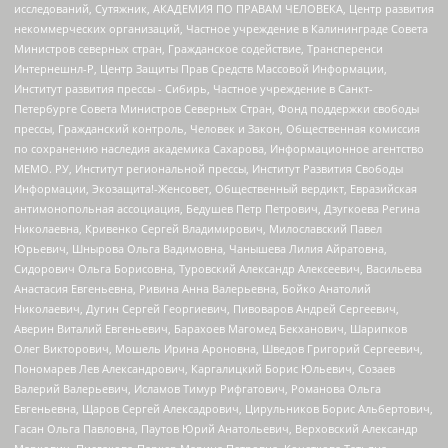
исследований, Сутяжник, АКАДЕМИЯ ПО ПРАВАМ ЧЕЛОВЕКА, Центр развития
некоммерческих организаций, Частное учреждение в Калининграде Совета
Министров северных стран, Гражданское содействие, Трансперенси
Интернешнл-Р, Центр Защиты Прав Средств Массовой Информации,
Институт развития прессы - Сибирь, Частное учреждение в Санкт-
Петербурге Совета Министров Северных Стран, Фонд поддержки свободы
прессы, Гражданский контроль, Человек и Закон, Общественная комиссия
по сохранению наследия академика Сахарова, Информационное агентство
МЕМО. РУ, Институт региональной прессы, Институт Развития Свободы
Информации, Экозащита!-Женсовет, Общественный вердикт, Евразийская
антимонопольная ассоциация, Бедушев Петр Петрович, Дзугкоева Регина
Николаевна, Кривенко Сергей Владимирович, Милославский Павел
Юрьевич, Шнырова Ольга Вадимовна, Чанышева Лилия Айратовна,
Сидорович Ольга Борисовна, Туровский Александр Алексеевич, Васильева
Анастасия Евгеньевна, Ривина Анна Валерьевна, Бойко Анатолий
Николаевич, Дугин Сергей Георгиевич, Пивоваров Андрей Сергеевич,
Аверин Виталий Евгеньевич, Барахоев Магомед Бекханович, Шарипков
Олег Викторович, Мошель Ирина Ароновна, Шведов Григорий Сергеевич,
Пономарев Лев Александрович, Каргалицкий Борис Юльевич, Созаев
Валерий Валерьевич, Исламов Тимур Рифгатович, Романова Ольга
Евгеньевна, Щаров Сергей Алексадрович, Цирульников Борис Альбертович,
Гасан Ольга Павловна, Паутов Юрий Анатольевич, Верховский Александр