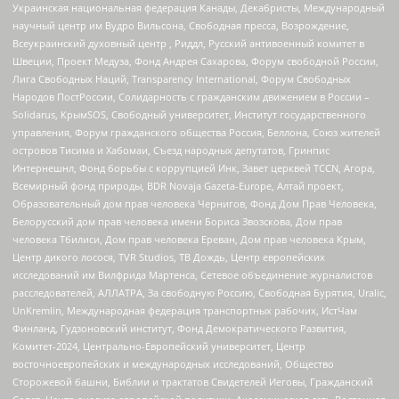
Украинская национальная федерация Канады, Декабристы, Международный
научный центр им Вудро Вильсона, Свободная пресса, Возрождение,
Всеукраинский духовный центр , Риддл, Русский антивоенный комитет в
Швеции, Проект Медуза, Фонд Андрея Сахарова, Форум свободной России,
Лига Свободных Наций, Transparеncy International, Форум Свободных
Народов ПостРоссии, Солидарность с гражданским движением в России –
Solidarus, КрымSOS, Свободный университет, Институт государственного
управления, Форум гражданского общества Россия, Беллона, Союз жителей
островов Тисима и Хабомаи, Съезд народных депутатов, Гринпис
Интернешнл, Фонд борьбы с коррупцией Инк, Завет церквей TCCN, Агора,
Всемирный фонд природы, BDR Novaja Gazeta-Europe, Алтай проект,
Образовательный дом прав человека Чернигов, Фонд Дом Прав Человека,
Белорусский дом прав человека имени Бориса Звозскова, Дом прав
человека Тбилиси, Дом прав человека Ереван, Дом прав человека Крым,
Центр дикого лосося, TVR Studios, ТВ Дождь, Центр европейских
исследований им Вилфрида Мартенса, Сетевое объединение журналистов
расследователей, АЛЛАТРА, За свободную Россию, Свободная Бурятия, Uralic,
UnKremlin, Международная федерация транспортных рабочих, ИстЧам
Финланд, Гудзоновский институт, Фонд Демократического Развития,
Комитет-2024, Центрально-Европейский университет, Центр
восточноевропейских и международных исследований, Общество
Сторожевой башни, Библии и трактатов Свидетелей Иеговы, Гражданский