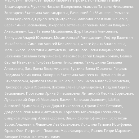
Маркович, Пислакова-Паркер Марина Петровна, Кочеткова Татьяна
Владимировна, Чуркина Наталья Валерьевна, Акимова Татьяна Николаевна,
Золотарева Екатерина Александровна, Рачинский Ян Збигневич, Жемкова
Елена Борисовна, Гудков Лев Дмитриевич, Илларионова Юлия Юрьевна,
Саранг Анна Васильевна, Захарова Светлана Сергеевна, Аверин Владимир
Анатольевич, Щур Татьяна Михайловна, Щур Николай Алексеевич,
Блинушов Андрей Юрьевич, Мосин Алексей Геннадьевич, Гефтер Валентин
Михайлович, Симонов Алексей Кириллович, Флиге Ирина Анатольевна,
Мельникова Валентина Дмитриевна, Вититинова Елена Владимировна,
Баженова Светлана Куприяновна, Максимов Сергей Владимирович, Беляев
Сергей Иванович, Голубева Елена Николаевна, Ганнушкина Светлана
Алексеевна, Закс Елена Владимировна, Буртина Елена Юрьевна, Гендель
Людмила Залмановна, Кокорина Екатерина Алексеевна, Шуманов Илья
Вячеславович, Арапова Галина Юрьевна, Свечников Анатолий Мариевич,
Прохоров Вадим Юрьевич, Шахова Елена Владимировна, Подузов Сергей
Васильевич, Протасова Ирина Вячеславовна, Литинский Леонид Борисович,
Лукашевский Сергей Маркович, Бахмин Вячеслав Иванович, Шабад
Анатолий Ефимович, Сухих Дарья Николаевна, Орлов Олег Петрович,
Добровольская Анна Дмитриевна, Королева Александра Евгеньевна,
Смирнов Владимир Александрович, Вицин Сергей Ефимович, Золотухин
Борис Андреевич, Левинсон Лев Семенович, Локшина Татьяна Иосифовна,
Орлов Олег Петрович, Полякова Мара Федоровна, Резник Генри Маркович,
Захаров Герман Константинович