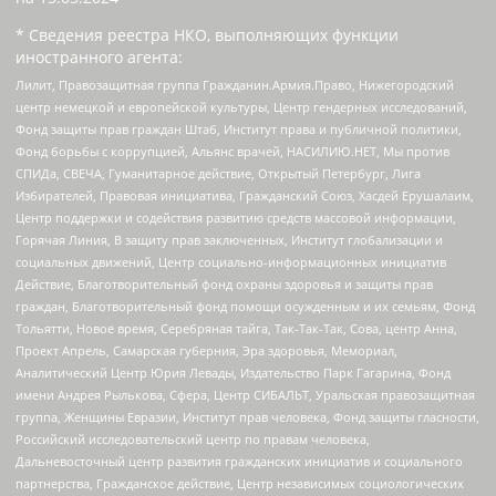
* Сведения реестра НКО, выполняющих функции
иностранного агента:
Лилит, Правозащитная группа Гражданин.Армия.Право, Нижегородский
центр немецкой и европейской культуры, Центр гендерных исследований,
Фонд защиты прав граждан Штаб, Институт права и публичной политики,
Фонд борьбы с коррупцией, Альянс врачей, НАСИЛИЮ.НЕТ, Мы против
СПИДа, СВЕЧА, Гуманитарное действие, Открытый Петербург, Лига
Избирателей, Правовая инициатива, Гражданский Союз, Хасдей Ерушалаим,
Центр поддержки и содействия развитию средств массовой информации,
Горячая Линия, В защиту прав заключенных, Институт глобализации и
социальных движений, Центр социально-информационных инициатив
Действие, Благотворительный фонд охраны здоровья и защиты прав
граждан, Благотворительный фонд помощи осужденным и их семьям, Фонд
Тольятти, Новое время, Серебряная тайга, Так-Так-Так, Сова, центр Анна,
Проект Апрель, Самарская губерния, Эра здоровья, Мемориал,
Аналитический Центр Юрия Левады, Издательство Парк Гагарина, Фонд
имени Андрея Рылькова, Сфера, Центр СИБАЛЬТ, Уральская правозащитная
группа, Женщины Евразии, Институт прав человека, Фонд защиты гласности,
Российский исследовательский центр по правам человека,
Дальневосточный центр развития гражданских инициатив и социального
партнерства, Гражданское действие, Центр независимых социологических