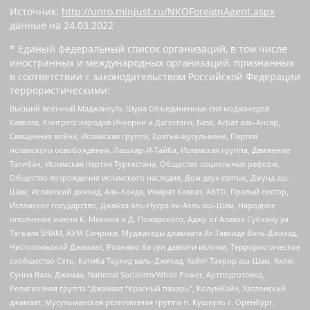
Источник:
http://unro.minjust.ru/NKOForeignAgent.aspx
данные на
24.03.2022
* Единый федеральный список организаций, в том числе
иностранных и международных организаций, признанных
в соответствии с законодательством Российской Федерации
террористическими:
Высший военный Маджлисуль Шура Объединенных сил моджахедов
Кавказа, Конгресс народов Ичкерии и Дагестана, База, Асбат аль-Ансар,
Священная война, Исламская группа, Братья-мусульмане, Партия
исламского освобождения, Лашкар-И-Тайба, Исламская группа, Движение
Талибан, Исламская партия Туркестана, Общество социальных реформ,
Общество возрождения исламского наследия, Дом двух святых, Джунд аш-
Шам, Исламский джихад, Аль-Каида, Имарат Кавказ, АБТО, Правый сектор,
Исламское государство, Джабха аль-Нусра ли-Ахль аш-Шам, Народное
ополчение имени К. Минина и Д. Пожарского, Аджр от Аллаха Субхану уа
Тагьаля SHAM, АУМ Синрике, Муджахеды джамаата Ат-Тавхида Валь-Джихад,
Чистопольский Джамаат, Рохнамо ба суи давлати исломи, Террористическое
сообщество Сеть, Катиба Таухид валь-Джихад, Хайят Тахрир аш-Шам, Ахлю
Сунна Валь Джамаа, National Socialism/White Power, Артподготовка,
Религиозная группа “Джамаат “Красный пахарь”, Колумбайн, Хатлонский
джамаат, Мусульманская религиозная группа п. Кушкуль г. Оренбург,