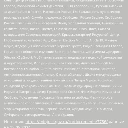
Совет, Центр анализа европейской политики, Академическая сеть Восточная
Европа, Российский комитет действия, РЭНД корпорейшн, Русская Америка
за демократию в России, Настоящая Россия, Глобальная сеть журналистов-
расследователей, Служба поддержки, Свободная Россия Берлин, Свободная
Россия Северный Рейн-Вестфалия, Фонд глобальной помощи, Антивоенный
комитет России, Russie-Libertes, La Asocicion de Rusos Libres, Союз за
возвращение Северных территорий, Крымскотатарский Ресурсный Центр,
Глобальный союз IndustriALL, Russian Election Monitor, Article 19, Мнение
медиа, Федерация анархического черного креста, Радио Свободная Европа,
Германское общество изучения Восточной Европы, Фонд имени Фридриха
Эберта, XZ gGmbH, Мобильная академия поддержки гендерной демократии
и миротворчества, Форум имени Льва Копелева, American Councils for
International Education, Cultural Vistas, Institute of International Education,
Антивоенное движение Антальи, Открытый диалог, Школа международных
отношений и государственной политики им Питера Мунка, Российско-
канадский демократический альянс, Школа международных отношений им
Нормана Патерсона, Центр Гражданских Свобод, Фонд Бориса Немцова за
Свободу, Фонд имени Фридриха Науманна за свободу, Феминистское
антивоенное сопротивление, Комитет независимости Ингушетии, Прометей,
Stop Occupation of Karelia, Вернись живым, Фридом Хаус, СОТА медиа,
Либерально-демократическая Лига Украины
Источник:
https://minjust.gov.ru/ru/documents/7756/
данные
на
13.05.2024