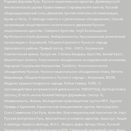
Родовая Держава Русь, Русское национальное единство, Древнерусской
Инглистической церкви Православных Староверов-Инглингов, Русский
общенациональный союз, Движение против нелегальной иммиграции,
Кровь и Честь, О свободе совести и о религиозных объединениях, Омская
организация общественного политического движения Русское
национальное единство, Северное Братство, Клуб Болельщиков
Футбольного Клуба Динамо, Файзрахманисты, Мусульманская религиозная
организация п. Боровский, Община Коренного Русского народа
Щелковского района, Правый сектор, УНА - УНСО, Украинская
повстанческая армия, Тризуб им. Степана Бандеры, Братство, Белый Крест,
Misanthropic division, Религиозное объединение последователей инглиизма,
Народная Социальная Инициатива, TulaSkins, Этнополитическое
объединение Русские, Русское национальное объединение Атака, Мечеть
Мирмамеда, Община Коренного Русского народа г. Астрахани, ВОЛЯ,
Меджлис крымскотатарского народа, Рубеж Севера, ТОЙС, О
противодействии экстремистской деятельности, РЕВТАТПОД, Артподготовка,
Штольц, В честь иконы Божией Матери Державная, Сектор 16,
Независимость, Фирма, Молодежная правозащитная группа МПГ, Курсом
Правды и Единения, Каракольская инициативная группа, Автоград Крю,
Союз Славянских Сил Руси, Алля-Аят, Благотворительный пансионат Ак Умут,
Русская республика Русь, Арестантское уголовное единство, Башкорт, Нация
и свобода, Нация и свобода, W.H.С., Фалунь Дафа, Иртыш Ultras, Русский
Патриотический клуб-Новокузнецк/РПК, Сибирский державный союз, Фонд