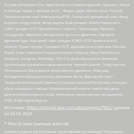
Русская республика Русь, Арестантское уголовное единство, Башкорт, Нация
и свобода, Нация и свобода, W.H.С., Фалунь Дафа, Иртыш Ultras, Русский
Патриотический клуб-Новокузнецк/РПК, Сибирский державный союз, Фонд
борьбы с коррупцией, Фонд защиты прав граждан, Штабы Навального,
Совет граждан СССР Прикубанского округа г. Краснодара, Мужское
государство, Народное объединение русского движения, Народное
движение Адат, Народный совет граждан РСФСР СССР Архангельской
области, Проект Штурм, Граждане СССР, Держава Союз Советских Светлых
Родов, Совет Советских Социалистических Районов, Meta Platforms Inc,
Facebook, Instagram, WhatsApp, СИЧ-С14, Добровольческое Движение
Организации украинских националистов, Черный Комитет, Татарстанское
Региональное Всетатарское общественное движение, Невоград,
Молодежное Демократическое Движение Весна, Верховный Совет
Татарской Автономной Советской Социалистической Республики, Конгресс
ойрат-калмыцкого народа, Исполнительный комитет совета народных
депутатов Красноярского края, Этническое национальное объединение,
ЛГБТ, Я.МЫ Сергей Фургал
Источник:
https://minjust.gov.ru/ru/documents/7822/
данные
на
03.05.2024
* Реестр иностранных агентов:
Калининградская региональная общественная организация "Экозащита!-Женсовет", Фонд содействия защите прав и свобод граждан "Общественный вердикт", Фонд "Институт Развития Свободы Информации", Частное учреждение "Информационное агентство МЕМО. РУ", Региональная общественная организация "Общественная комиссия по сохранению наследия академика Сахарова", Фонд поддержки свободы прессы, Санкт-Петербургская общественная правозащитная организация "Гражданский контроль", Межрегиональная общественная организация "Информационно-просветительский центр "Мемориал", Региональный Фонд "Центр Защиты Прав Средств Массовой Информации", с 05.12.2023 Фонд "Центр Защиты Прав Средств массовой информации", Региональная общественная благотворительная организация помощи беженцам и мигрантам "Гражданское содействие", Негосударственное образовательное учреждение дополнительного профессионального образования (повышение квалификации) специалистов "АКАДЕМИЯ ПО ПРАВАМ ЧЕЛОВЕКА", Свердловская региональная общественная организация "Сутяжник", Автономная некоммерческая организация "Центр независимых социологических исследований", Союз общественных объединений "Российский исследовательский центр по правам человека", Региональное общественное учреждение научно-информационный центр "МЕМОРИАЛ", Некоммерческая организация "Фонд защиты гласности", Автономная некоммерческая организация "Институт прав человека", Городская общественная организация "Екатеринбургское общество "МЕМОРИАЛ", Городская общественная организация "Рязанское историко-просветительское и правозащитное общество "Мемориал" (Рязанский Мемориал), Челябинский региональный орган общественной самодеятельности – женское общественное объединение "Женщины Евразии", Челябинский региональный орган общественной самодеятельности "Уральская правозащитная группа", Фонд содействия защите здоровья и социальной справедливости имени Андрея Рылькова, Автономная Некоммерческая Организация "Аналитический Центр Юрия Левады", Автономная некоммерческая организация социальной поддержки населения "Проект Апрель", Региональная общественная организация помощи женщинам и детям, находящимся в кризисной ситуации "Информационно-методический центр "Анна", Фонд содействия развитию массовых коммуникаций и правовому просвещению "Так-так-Так", Фонд содействия устойчивому развитию "Серебряная тайга", Свердловский региональный общественный фонд социальных проектов "Новое время", "Idel.Реалии", Кавказ.Реалии, Крым.Реалии, Телеканал Настоящее Время, Татаро-башкирская служба Радио Свобода (Azatliq Radiosi), Радио Свободная Европа/Радио Свобода (PCE/PC), "Сибирь.Реалии", "Фактограф", Благотворительный фонд помощи осужденным и их семьям, Автономная некоммерческая организация "Институт глобализации и социальных движений", Фонд "В защиту прав заключенных", Частное учреждение "Центр поддержки и содействия развитию средств массовой информации", Пензенский региональный общественный благотворительный фонд "Гражданский союз", "Север.Реалии", Некоммерческая организация Фонд "Правовая инициатива", Общество с ограниченной ответственностью "Радио Свободная Европа/Радио Свобода", Чешское информационное агентство "MEDIUM-ORIENT", Красноярская региональная общественная организация "Мы против СПИДа", Камалягин Денис Николаевич, Маркелов Сергей Евгеньевич, Пономарев Лев Александрович, Савицкая Людмила Алексеевна, Автономная некоммерческая организация "Центр по работе с проблемой насилия "НАСИЛИЮ.НЕТ", Межрегиональный профессиональный союз работников здравоохранения "Альянс врачей", Юридическое лицо, зарегистрированное в Латвийской Республике, SIA "Medusa Project" (регистрационный номер 40103797863, дата регистрации 10.06.2014), Некоммерческая организация "Фонд по борьбе с коррупцией", Автономная некоммерческая организация "Институт права и публичной политики", Баданин Роман Сергеевич, Гликин Максим Александрович, Железнова Мария Михайловна, Лукьянова Юлия Сергеевна, Маетная Елизавета Витальевна, Маняхин Петр Борисович, Чуракова Ольга Владимировна, Ярош Юлия Петровна, Юридическое лицо "The Insider SIA", зарегистрированное в Риге, Латвийская Республика (дата регистрации 26.06.2015), являющееся администратором доменного имени интернет-издания "The Insider SIA", https://theins.ru, Постернак Алексей Евгеньевич, Рубин Михаил Аркадьевич, Анин Роман Александрович, Юридическое лицо Istories fonds, зарегистрированное в Латвийской Республике (регистрационный номер 50008295751, дата регистрации 24.02.2020), Великовский Дмитрий Александрович, Долинина Ирина Николаевна, Мароховская Алеся Алексеевна, Шлейнов Роман Юрьевич, Шмагун Олеся Валентиновна, Общество с ограниченной ответственностью "Альтаир 2021", Общество с ограниченной ответственностью "Вега 2021", Общество с ограниченной ответственностью "Главный редактор 2021", Общество с ограниченной ответственностью "Ромашки монолит", Важенков Артем Валерьевич, Ивановская областная общественная организация "Центр гендерных исследований", Гурман Юрий Альбертович, Медиапроект "ОВД-Инфо", Егоров Владимир Владимирович, Жилинский Владимир Александрович, Общество с ограниченной ответственностью "ЗП", Иванова София Юрьевна, Карезина Инна Павловна, Кильтау Екатерина Викторовна, Петров Алексей Викторович, Пискунов Сергей Евгеньевич, Смирнов Сергей Сергеевич, Тихонов Михаил Сергеевич, Общество с ограниченной ответственностью "ЖУРНАЛИСТ-ИНОСТРАННЫЙ АГЕНТ", Арапова Галина Юрьевна, Вольтская Татьяна Анатольевна, Американская компания "Mason G.E.S. Anonymous Foundation" (США), являющаяся владельцем интернет-издания https://mnews.world/, Компания "Stichting Bellingcat", зарегистрированная в Нидерландах (дата регистрации 11.07.2018), Захаров Андрей Вячеславович, Клепиковская Екатерина Дмитриевна, Общество с ограниченной ответственностью "МЕМО", Перл Роман Александрович, Симонов Евгений Алексеевич, Соловьева Елена Анатольевна, Сотников Даниил Владимирович, Сурначева Елизавета Дмитриевна, Автономная некоммерческая организация по защите прав человека и информированию населения "Якутия – Наше Мнение", Общество с ограниченной ответственностью "Москоу диджитал медиа", с 26.01.2023 Общество с ограниченной ответственностью "Чайка Белые сады", Ветошкина Валерия Валерьевна, Заговора Максим Александрович, Межрегиональное общественное движение "Российская ЛГБТ - сеть", Оленичев Максим Владимирович, Павлов Иван Юрьевич, Скворцова Елена Сергеевна, Общество с ограниченной ответственностью "Как бы инагент", Кочетков Игорь Викторович, Общество с ограниченной ответственностью "Честные выборы", Еланчик Олег Александрович, Общество с ограниченной ответственностью "Нобелевский призыв", Гималова Регина Эмилевна, Григорьев Андрей Валерьевич, Григорьева Алина Александровна, Ассоциация по содействию защите прав призывников, альтернативнослужащих и военнослужащих "Правозащитная группа "Гражданин.Армия.Право", Хисамова Регина Фаритовна, Автономная некоммерческая организация по реализации социально-правовых программ "Лилит", Дальневосточное общественное движение "Маяк", Санкт-Петербургская ЛГБТ-инициативная группа "Выход", Инициативная группа ЛГБТ+ "Реверс", Алексеев Андрей Викторович, Бекбулатова Таисия Львовна, Беляев Иван Михайлович, Владыкина Елена Сергеевна, Гельман Марат Александрович, Никульшина Вероника Юрьевна, Толоконникова Надежда Андреевна, Шендерович Виктор Анатольевич, Общество с ограниченной ответственностью "Данное сообщение", Общество с ограниченной ответственностью Издательский дом "Новая глава", Айнбиндер Александра Александровна, Московский комьюнити-центр для ЛГБТ+инициатив, Благотворительный фонд развития филантропии, Deutsche Welle (Германия, Kurt-Schumacher-Strasse 3, 53113 Bonn), Борзунова Мария Михайловна, Воробьев Виктор Викторович, Голубева Анна Львовна, Константинова Алла Михайловна, Малкова Ирина Владимировна, Мурадов Мурад Абдулгалимович, Осетинская Елизавета Николаевна, Понасенков Евгений Николаевич, Ганапольский Матвей Юрьевич, Киселев Евгений Алексеевич, Борухович Ирина Григорьевна, Дремин Иван Тимофеевич, Дубровский Дмитрий Викторович, Красноярская региональная общественная организация поддержки и развития альтернативных образовательных технологий и межкультурных коммуникаций "ИНТЕРРА", Маяковская Екатерина Алексеевна, Фейгин Марк Захарович, Филимонов Андрей Викторович, Дзугкоева Регина Николаевна, Доброхотов Роман Александрович, Дудь Юрий Александрович, Елкин Сергей Владимирович, Кругликов Кирилл Игоревич, Сабунаева Мария Леонидовна, Семенов Алексей Владимирович, Шаинян Карен Багратович, Шульман Екатерина Михайловна, Асафьев Артур Валерьевич, Вахштайн Виктор Семенович, Венедиктов Алексей Алексеевич, Лушникова Екатерина Евгеньевна, Волков Леонид Михайлович, Невзоров Александр Глебович, Пархоменко Сергей Борисович, Сироткин Ярослав Николаевич, Кара-Мурза Владимир Владимирович, Баранова Наталья Владимировна, Гозман Леонид Яковлевич, Кагарлицкий Борис Юльевич, Климарев Михаил Валерьевич, Милов Владимир Станиславович, Автономная некоммерческая организация Краснодарский центр современного искусства "Типография", Моргенштерн Алишер Тагирович, Соболь Любовь Эдуардовна, Общество с ограниченной ответственностью "ЛИЗА НОРМ", Каспаров Гарри Кимович, Ходорковский Михаил Борисович, Общество с ограниченной ответственностью "Апрельские тезисы", Данилович Ирина Брониславовна, Кашин Олег Владимирович, Петров Николай Владимирович, Пивоваров Алексей Владимирович, Соколов Михаил Владимирович, Цветкова Юлия Владимировна, Чичваркин Евгений Александрович, Комитет против пыток/Команда против пыток, Общество с ограниченной ответственностью "Первый научный", Общество с ограниченной ответственностью "Вертолет и ко", Белоцерковская Вероника Борисовна, Кац Максим Евгеньевич, Лазарева Татьяна Юрьевна, Шаведдинов Руслан Табризович, Яшин Илья Валерьевич, Общество с ограниченной ответственностью "Иноагент ААВ", Алешковский Дмитрий Петрович, Альбац Евгения Марковна, Быков Дмитрий Львович, Галямина Юлия Евгеньевна, Лойко Сергей Леонидович, Мартынов Кирилл Константинович, Медведев Сергей Александрович, Крашенинников Федор Геннадиевич, Гордеева Катерина Вл