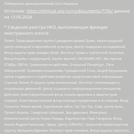
Либерально-демократическая Лига Украины
Источник:
https://minjust.gov.ru/ru/documents/7756/
данные
на
13.05.2024
* Сведения реестра НКО, выполняющих функции
иностранного агента:
Лилит, Правозащитная группа Гражданин.Армия.Право, Нижегородский
центр немецкой и европейской культуры, Центр гендерных исследований,
Фонд защиты прав граждан Штаб, Институт права и публичной политики,
Фонд борьбы с коррупцией, Альянс врачей, НАСИЛИЮ.НЕТ, Мы против
СПИДа, СВЕЧА, Гуманитарное действие, Открытый Петербург, Лига
Избирателей, Правовая инициатива, Гражданский Союз, Хасдей Ерушалаим,
Центр поддержки и содействия развитию средств массовой информации,
Горячая Линия, В защиту прав заключенных, Институт глобализации и
социальных движений, Центр социально-информационных инициатив
Действие, Благотворительный фонд охраны здоровья и защиты прав
граждан, Благотворительный фонд помощи осужденным и их семьям, Фонд
Тольятти, Новое время, Серебряная тайга, Так-Так-Так, Сова, центр Анна,
Проект Апрель, Самарская губерния, Эра здоровья, Мемориал,
Аналитический Центр Юрия Левады, Издательство Парк Гагарина, Фонд
имени Андрея Рылькова, Сфера, Центр СИБАЛЬТ, Уральская правозащитная
группа, Женщины Евразии, Институт прав человека, Фонд защиты гласности,