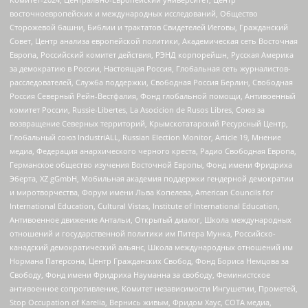
восточноевропейских и международных исследований, Общество
Сторожевой башни, Библии и трактатов Свидетелей Иеговы, Гражданский
Совет, Центр анализа европейской политики, Академическая сеть Восточная
Европа, Российский комитет действия, РЭНД корпорейшн, Русская Америка
за демократию в России, Настоящая Россия, Глобальная сеть журналистов-
расследователей, Служба поддержки, Свободная Россия Берлин, Свободная
Россия Северный Рейн-Вестфалия, Фонд глобальной помощи, Антивоенный
комитет России, Russie-Libertes, La Asocicion de Rusos Libres, Союз за
возвращение Северных территорий, Крымскотатарский Ресурсный Центр,
Глобальный союз IndustriALL, Russian Election Monitor, Article 19, Мнение
медиа, Федерация анархического черного креста, Радио Свободная Европа,
Германское общество изучения Восточной Европы, Фонд имени Фридриха
Эберта, XZ gGmbH, Мобильная академия поддержки гендерной демократии
и миротворчества, Форум имени Льва Копелева, American Councils for
International Education, Cultural Vistas, Institute of International Education,
Антивоенное движение Антальи, Открытый диалог, Школа международных
отношений и государственной политики им Питера Мунка, Российско-
канадский демократический альянс, Школа международных отношений им
Нормана Патерсона, Центр Гражданских Свобод, Фонд Бориса Немцова за
Свободу, Фонд имени Фридриха Науманна за свободу, Феминистское
антивоенное сопротивление, Комитет независимости Ингушетии, Прометей,
Stop Occupation of Karelia, Вернись живым, Фридом Хаус, СОТА медиа,