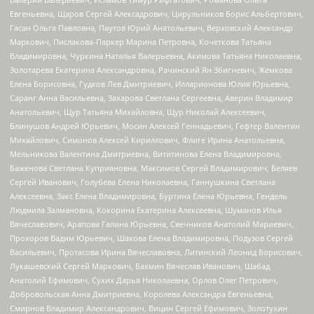
Евгеньевна, Щаров Сергей Алексадрович, Цирульников Борис Альбертович,
Гасан Ольга Павловна, Паутов Юрий Анатольевич, Верховский Александр
Маркович, Пислакова-Паркер Марина Петровна, Кочеткова Татьяна
Владимировна, Чуркина Наталья Валерьевна, Акимова Татьяна Николаевна,
Золотарева Екатерина Александровна, Рачинский Ян Збигневич, Жемкова
Елена Борисовна, Гудков Лев Дмитриевич, Илларионова Юлия Юрьевна,
Саранг Анна Васильевна, Захарова Светлана Сергеевна, Аверин Владимир
Анатольевич, Щур Татьяна Михайловна, Щур Николай Алексеевич,
Блинушов Андрей Юрьевич, Мосин Алексей Геннадьевич, Гефтер Валентин
Михайлович, Симонов Алексей Кириллович, Флиге Ирина Анатольевна,
Мельникова Валентина Дмитриевна, Вититинова Елена Владимировна,
Баженова Светлана Куприяновна, Максимов Сергей Владимирович, Беляев
Сергей Иванович, Голубева Елена Николаевна, Ганнушкина Светлана
Алексеевна, Закс Елена Владимировна, Буртина Елена Юрьевна, Гендель
Людмила Залмановна, Кокорина Екатерина Алексеевна, Шуманов Илья
Вячеславович, Арапова Галина Юрьевна, Свечников Анатолий Мариевич,
Прохоров Вадим Юрьевич, Шахова Елена Владимировна, Подузов Сергей
Васильевич, Протасова Ирина Вячеславовна, Литинский Леонид Борисович,
Лукашевский Сергей Маркович, Бахмин Вячеслав Иванович, Шабад
Анатолий Ефимович, Сухих Дарья Николаевна, Орлов Олег Петрович,
Добровольская Анна Дмитриевна, Королева Александра Евгеньевна,
Смирнов Владимир Александрович, Вицин Сергей Ефимович, Золотухин