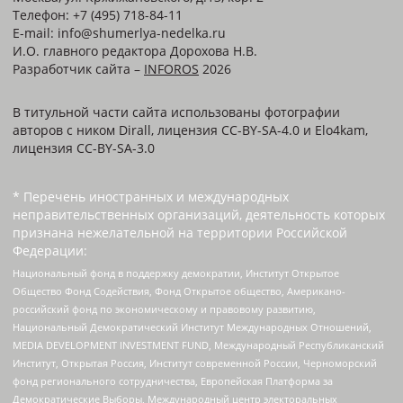
Телефон: +7 (495) 718-84-11
E-mail: info@shumerlya-nedelka.ru
И.О. главного редактора Дорохова Н.В.
Разработчик сайта –
INFOROS
2026
В титульной части сайта использованы фотографии
авторов с ником Dirall, лицензия CC-BY-SA-4.0 и Elo4kam,
лицензия CC-BY-SA-3.0
* Перечень иностранных и международных
неправительственных организаций, деятельность которых
признана нежелательной на территории Российской
Федерации:
Национальный фонд в поддержку демократии, Институт Открытое
Общество Фонд Содействия, Фонд Открытое общество, Американо-
российский фонд по экономическому и правовому развитию,
Национальный Демократический Институт Международных Отношений,
MEDIA DEVELOPMENT INVESTMENT FUND, Международный Республиканский
Институт, Открытая Россия, Институт современной России, Черноморский
фонд регионального сотрудничества, Европейская Платформа за
Демократические Выборы, Международный центр электоральных