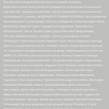
Российский исследовательский центр по правам человека,
Дальневосточный центр развития гражданских инициатив и социального
партнерства, Гражданское действие, Центр независимых социологических
исследований, Сутяжник, АКАДЕМИЯ ПО ПРАВАМ ЧЕЛОВЕКА, Центр развития
некоммерческих организаций, Частное учреждение в Калининграде Совета
Министров северных стран, Гражданское содействие, Трансперенси
Интернешнл-Р, Центр Защиты Прав Средств Массовой Информации,
Институт развития прессы - Сибирь, Частное учреждение в Санкт-
Петербурге Совета Министров Северных Стран, Фонд поддержки свободы
прессы, Гражданский контроль, Человек и Закон, Общественная комиссия
по сохранению наследия академика Сахарова, Информационное агентство
МЕМО. РУ, Институт региональной прессы, Институт Развития Свободы
Информации, Экозащита!-Женсовет, Общественный вердикт, Евразийская
антимонопольная ассоциация, Бедушев Петр Петрович, Дзугкоева Регина
Николаевна, Кривенко Сергей Владимирович, Милославский Павел
Юрьевич, Шнырова Ольга Вадимовна, Чанышева Лилия Айратовна,
Сидорович Ольга Борисовна, Туровский Александр Алексеевич, Васильева
Анастасия Евгеньевна, Ривина Анна Валерьевна, Бойко Анатолий
Николаевич, Дугин Сергей Георгиевич, Пивоваров Андрей Сергеевич,
Аверин Виталий Евгеньевич, Барахоев Магомед Бекханович, Шарипков
Олег Викторович, Мошель Ирина Ароновна, Шведов Григорий Сергеевич,
Пономарев Лев Александрович, Каргалицкий Борис Юльевич, Созаев
Валерий Валерьевич, Исламов Тимур Рифгатович, Романова Ольга