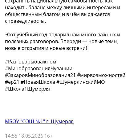
сохранять национальную самобытность, как
находить баланс между личными интересами и
общественным благом и в чём выражается
справедливость .
Этот учебный год подарил нам много важных и
полезных разговоров. Впереди — новые темы,
новые открытия и новые встречи!
#Разговорыоважном
#МинобразованияЧувашии
#ЗахаровМинобразования21 #мирвозможностей
#ер21 #НоваяШкола #ШумерлинскийМО
#Школа1Шумерля
МБОУ "СОШ №1" г. Шумерля
14:55
18.05.2026 16+