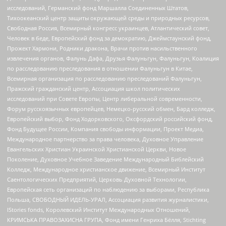
исследований, Германский фонд Маршалла Соединенных Штатов,
Тихоокеанский центр защиты окружающей среды и природных ресурсов,
Свободная Россия, Всемирный конгресс украинцев, Атлантический совет,
Человек в беде, Европейский фонд за демократию, Джеймстаунский фонд,
Прожект Хармони, Родники дракона, Врачи против насильственного
извлечения органов, Фалунь Дафа, Друзья Фалуньгун, Фалуньгун, Коалиция
по расследованию преследования в отношении Фалуньгун в Китае,
Всемирная организация по расследованию преследований Фалуньгун,
Пражский гражданский центр, Ассоциация школ политических
исследований при Совете Европы, Центр либеральной современности,
Форум русскоязычных европейцев, Немецко-русский обмен, Бард колледж,
Европейский выбор, Фонд Ходорковского, Оксфордский российский фонд,
Фонд Будущее России, Компания свободы информации, Проект Медиа,
Международное партнерство за права человека, Духовное Управление
Евангельских Христиан Украинской Христианской Церкви, Новое
Поколение, Духовное Учебное Заведение Международный Библейский
Колледж, Международное христианское движение, Всемирный Институт
Саентологических Предприятий, Церковь Духовной Технологии,
Европейская сеть организаций по наблюдению за выборами, Республика
Польша, СВОБОДНЫЙ ИДЕЛЬ-УРАЛ, Ассоциация развития журналистики,
IStories fonds, Королевский Институт Международных Отношений,
КРИМСЬКА ПРАВОЗАХИСНА ГРУПА, Фонд имени Генриха Бёлля, Stichting