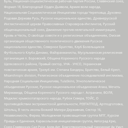
Буль, Национал-социалистическая рабочая партия России, Славянский союз,
Формат-18, Благородный Орден Дьявола, Армия воли народа,
Национальная Социалистическая Инициатива города Череповца, Духовно-
Родовая Держава Русь, Русское национальное единство, Древнерусской
Инглистической церкви Православных Староверов-Инглингов, Русский
общенациональный союз, Движение против нелегальной иммиграции,
Кровь и Честь, О свободе совести и о религиозных объединениях, Омская
организация общественного политического движения Русское
национальное единство, Северное Братство, Клуб Болельщиков
Футбольного Клуба Динамо, Файзрахманисты, Мусульманская религиозная
организация п. Боровский, Община Коренного Русского народа
Щелковского района, Правый сектор, УНА - УНСО, Украинская
повстанческая армия, Тризуб им. Степана Бандеры, Братство, Белый Крест,
Misanthropic division, Религиозное объединение последователей инглиизма,
Народная Социальная Инициатива, TulaSkins, Этнополитическое
объединение Русские, Русское национальное объединение Атака, Мечеть
Мирмамеда, Община Коренного Русского народа г. Астрахани, ВОЛЯ,
Меджлис крымскотатарского народа, Рубеж Севера, ТОЙС, О
противодействии экстремистской деятельности, РЕВТАТПОД, Артподготовка,
Штольц, В честь иконы Божией Матери Державная, Сектор 16,
Независимость, Фирма, Молодежная правозащитная группа МПГ, Курсом
Правды и Единения, Каракольская инициативная группа, Автоград Крю,
Союз Славянских Сил Руси, Алля-Аят, Благотворительный пансионат Ак Умут,