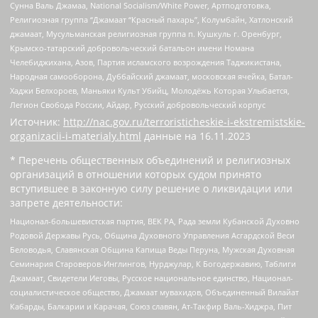
Сунна Валь Джамаа, National Socialism/White Power, Артподготовка,
Религиозная группа “Джамаат “Красный пахарь”, Колумбайн, Хатлонский
джамаат, Мусульманская религиозная группа п. Кушкуль г. Оренбург,
Крымско-татарский добровольческий батальон имени Номана
Челебиджихана, Азов, Партия исламского возрождения Таджикистана,
Народная самооборона, Дуббайский джамаат, московская ячейка, Батал-
Хаджи Белхороев, Маньяки Культ Убийц, Молодёжь Которая Улыбается,
Легион Свобода России, Айдар, Русский добровольческий корпус
Источник:
http://nac.gov.ru/terroristicheskie-i-ekstremistskie-
organizacii-i-materialy.html
данные на
16.11.2023
* Перечень общественных объединений и религиозных
организаций в отношении которых судом принято
вступившее в законную силу решение о ликвидации или
запрете деятельности:
Национал-большевистская партия, ВЕК РА, Рада земли Кубанской Духовно
Родовой Державы Русь, Община Духовного Управления Асгардской Веси
Беловодья, Славянская Община Капища Веды Перуна, Мужская Духовная
Семинария Староверов-Инглингов, Нурджулар, К Богодержавию, Таблиги
Джамаат, Свидетели Иеговы, Русское национальное единство, Национал-
социалистическое общество, Джамаат мувахидов, Объединенный Вилайат
Кабарды, Балкарии и Карачая, Союз славян, Ат-Такфир Валь-Хиджра, Пит