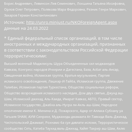
Борис Андреевич, Левинсон Лев Семенович, Локшина Татьяна Иосифовна,
Орлов Олег Петрович, Полякова Мара Федоровна, Резник Генри Маркович,
Захаров Герман Константинович
Источник:
http://unro.minjust.ru/NKOForeignAgent.aspx
данные на
24.03.2022
* Единый федеральный список организаций, в том числе
иностранных и международных организаций, признанных
в соответствии с законодательством Российской Федерации
террористическими:
Высший военный Маджлисуль Шура Объединенных сил моджахедов
Кавказа, Конгресс народов Ичкерии и Дагестана, База, Асбат аль-Ансар,
Священная война, Исламская группа, Братья-мусульмане, Партия
исламского освобождения, Лашкар-И-Тайба, Исламская группа, Движение
Талибан, Исламская партия Туркестана, Общество социальных реформ,
Общество возрождения исламского наследия, Дом двух святых, Джунд аш-
Шам, Исламский джихад, Аль-Каида, Имарат Кавказ, АБТО, Правый сектор,
Исламское государство, Джабха аль-Нусра ли-Ахль аш-Шам, Народное
ополчение имени К. Минина и Д. Пожарского, Аджр от Аллаха Субхану уа
Тагьаля SHAM, АУМ Синрике, Муджахеды джамаата Ат-Тавхида Валь-Джихад,
Чистопольский Джамаат, Рохнамо ба суи давлати исломи, Террористическое
сообщество Сеть, Катиба Таухид валь-Джихад, Хайят Тахрир аш-Шам, Ахлю