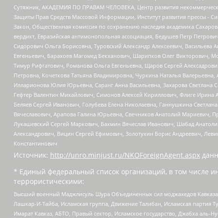
Сутяжник, АКАДЕМИЯ ПО ПРАВАМ ЧЕЛОВЕКА, Центр развития некоммерческих
Защиты Прав Средств Массовой Информации, Институт развития прессы - Си
Закон, Общественная комиссия по сохранению наследия академика Сахаров
вердикт, Евразийская антимонопольная ассоциация, Бедушев Петр Петрови
Сидорович Ольга Борисовна, Туровский Александр Алексеевич, Васильева А
Евгеньевич, Барахоев Магомед Бекханович, Шарипков Олег Викторович, М
Тимур Рифгатович, Романова Ольга Евгеньевна, Щаров Сергей Алексадрови
Петровна, Кочеткова Татьяна Владимировна, Чуркина Наталья Валерьевна, 
Илларионова Юлия Юрьевна, Саранг Анна Васильевна, Захарова Светлана 
Гефтер Валентин Михайлович, Симонов Алексей Кириллович, Флиге Ирина 
Беляев Сергей Иванович, Голубева Елена Николаевна, Ганнушкина Светлана
Вячеславович, Арапова Галина Юрьевна, Свечников Анатолий Мариевич, П
Лукашевский Сергей Маркович, Бахмин Вячеслав Иванович, Шабад Анатоли
Александрович, Вицин Сергей Ефимович, Золотухин Борис Андреевич, Леви
Константинович
Источник:
http://unro.minjust.ru/NKOForeignAgent.aspx
данн
* Единый федеральный список организаций, в том числе и
террористическими:
Высший военный Маджлисуль Шура Объединенных сил моджахедов Кавказа, Ко
Лашкар-И-Тайба, Исламская группа, Движение Талибан, Исламская партия Т
Имарат Кавказ, АБТО, Правый сектор, Исламское государство, Джабха аль-