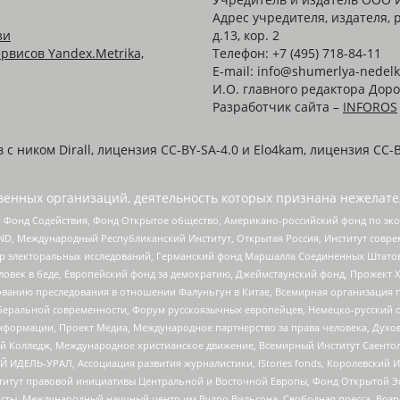
Адрес учредителя, издателя, р
зи
д.13, кор. 2
рвисов Yandex.Metrika,
Телефон: +7 (495) 718-84-11
E-mail: info@shumerlya-nedelk
И.О. главного редактора Доро
Разработчик сайта –
INFOROS
 ником Dirall, лицензия CC-BY-SA-4.0 и Elo4kam, лицензия CC-B
енных организаций, деятельность которых признана нежелате
 Фонд Содействия, Фонд Открытое общество, Американо-российский фонд по э
 Международный Республиканский Институт, Открытая Россия, Институт совре
р электоральных исследований, Германский фонд Маршалла Соединенных Штатов
еловек в беде, Европейский фонд за демократию, Джеймстаунский фонд, Прожект
дованию преследования в отношении Фалуньгун в Китае, Всемирная организация 
беральной современности, Форум русскоязычных европейцев, Немецко-русский о
формации, Проект Медиа, Международное партнерство за права человека, Духов
 Колледж, Международное христианское движение, Всемирный Институт Саентол
 ИДЕЛЬ-УРАЛ, Ассоциация развития журналистики, IStories fonds, Королевск
r, Институт правовой инициативы Центральной и Восточной Европы, Фонд Открытой Э
ты, Международный научный центр им Вудро Вильсона, Свободная пресса, Возро