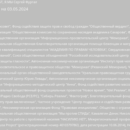
БТ, Я.МЫ Сергей Фургал
 на
03.05.2024
мная некоммерческая организация "Центр по работе с проблемой насилия "НАСИЛИЮ.НЕТ", Межрегиональный профессиональный союз работников здравоохранения "Альянс врачей", Юридическое лицо, зарегистрированное в Латвийской Республике, SIA "Medusa Project" (регистрационный номер 40103797863, дата регистрации 10.06.2014), Некоммерческая организация "Фонд по борьбе с коррупцией", Автономная некоммерческая организация "Институт права и публичной политики", Баданин Роман Сергеевич, Гликин Максим Александрович, Железнова Мария Михайловна, Лукьянова Юлия Сергеевна, Маетная Елизавета Витальевна, Маняхин Петр Борисович, Чуракова Ольга Владимировна, Ярош Юлия Петровна, Юридическое лицо "The Insider SIA", зарегистрированное в Риге, Латвийская Республика (дата регистрации 26.06.2015), являющееся администратором доменного имени интернет-издания "The Insider SIA", https://theins.ru, Постернак Алексей Евгеньевич, Рубин Михаил Аркадьевич, Анин Роман Александрович, Юридическое лицо Istories fonds, зарегистрированное в Латвийской Республике (регистрационный номер 50008295751, дата регистрации 24.02.2020), Великовский Дмитрий Александрович, Долинина Ирина Николаевна, Мароховская Алеся Алексеевна, Шлейнов Роман Юрьевич, Шмагун Олеся Валентиновна, Общество с ограниченной ответственностью "Альтаир 2021", Общество с ограниченной ответственностью "Вега 2021", Общество с ограниченной ответственностью "Главный редактор 2021", Общество с ограниченной ответственностью "Ромашки монолит", Важенков Артем Валерьевич, Ивановская областная общественная организация "Центр гендерных исследований", Гурман Юрий Альбертович, Медиапроект "ОВД-Инфо", Егоров Владимир Владимирович, Жилинский Владимир Александрович, Общество с ограниченной ответственностью "ЗП", Иванова София Юрьевна, Карезина Инна Павловна, Кильтау Екатерина Викторовна, Петров Алексей Викторович, Пискунов Сергей Евгеньевич, Смирнов Сергей Сергеевич, Тихонов Михаил Сергеевич, Общество с ограниченной ответственностью "ЖУРНАЛИСТ-ИНОСТРАННЫЙ АГЕНТ", Арапова Галина Юрьевна, Вольтская Татьяна Анатольевна, Американская компания "Mason G.E.S. Anonymous Foundation" (США), являющаяся владельцем интернет-издания https://mnews.world/, Компания "Stichting Bellingcat", зарегистрированная в Нидерландах (дата регистрации 11.07.2018), Захаров Андрей Вячеславович, Клепиковская Екатерина Дмитриевна, Общество с ограниченной ответственностью "МЕМО", Перл Роман Александрович, Симонов Евгений Алексеевич, Соловьева Елена Анатольевна, Сотников Даниил Владимирович, Сурначева Елизавета Дмитриевна, Автономная некоммерческая организация по защите прав человека и информированию населения "Якутия – Наше Мнение", Общество с ограниченной ответственностью "Москоу диджитал медиа", с 26.01.2023 Общество с ограниченной ответственностью "Чайка Белые сады", Ветошкина Валерия Валерьевна, Заговора Максим Александрович, Межрегиональное общественное движение "Российская ЛГБТ - сеть", Оленичев Максим Владимирович, Павлов Иван Юрьевич, Скворцова Елена Сергеевна, Общество с ограниченной ответственностью "Как бы инагент", Кочетков Игорь Викторович, Общество с ограниченной ответственностью "Честные выборы", Еланчик Олег Александрович, Общество с ограниченной ответственностью "Нобелевский призыв", Гималова Регина Эмилевна, Григорьев Андрей Валерьевич, Григорьева Алина Александровна, Ассоциация по содействию защите прав призывников, альтернативнослужащих и военнослужащих "Правозащитная группа "Гражданин.Армия.Право", Хисамова Регина Фаритовна, Автономная некоммерческая организация по реализации социально-правовых программ "Лилит", Дальн