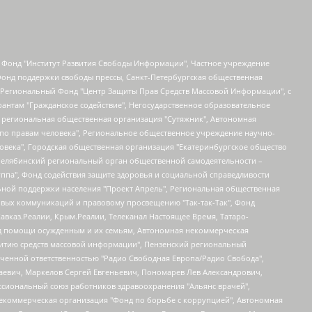
евосточное общественное движение "Маяк", Санкт-Петербургская ЛГБТ-инициативная группа "Выход", Инициативная группа ЛГБТ+ "Реверс", Алексеев Андрей Викторович, Бекбулатова Таисия Львовна, Беляев Иван Михайлович, Владыкина Елена Сергеевна, Гельман Марат Александрович, Никульшина Вероника Юрьевна, Толоконникова Надежда Андреевна, Шендерович Виктор Анатольевич, Общество с ограниченной ответственностью "Данное сообщение", Общество с ограниченной ответственностью Издательский дом "Новая глава", Айнбиндер Александра Александровна, Московский комьюнити-центр для ЛГБТ+инициатив, Благотворительный фонд развития филантропии, Deutsche Welle (Германия, Kurt-Schumacher-Strasse 3, 53113 Bonn), Борзунова Мария Михайловна, Воробьев Виктор Викторович, Голубева Анна Львовна, Константинова Алла Михайловна, Малкова Ирина Владимировна, Мурадов Мурад Абдулгалимович, Осетинская Елизавета Николаевна, Понасенков Евгений Николаевич, Ганапольский Матвей Юрьевич, Киселев Евгений Алексеевич, Борухович Ирина Григорьевна, Дремин Иван Тимофеевич, Дубровский Дмитрий Викторович, Красноярская региональная общественная организация поддержки и развития альтернативных образовательных технологий и межкультурных коммуникаций "ИНТЕРРА", Маяковская Екатерина Алексеевна, Фейгин Марк Захарович, Филимонов Андрей Викторович, Дзугкоева Регина Николаевна, Доброхотов Роман Александрович, Дудь Юрий Александрович, Елкин Сергей Владимирович, Кругликов Кирилл Игоревич, Сабунаева Мария Леонидовна, Семенов Алексей Владимирович, Шаинян Карен Багратович, Шульман Екатерина Михайловна, Асафьев Артур Валерьевич, Вахштайн Виктор Семенович, Венедиктов Алексей Алексеевич, Лушникова Екатерина Евгеньевна, Волков Леонид Михайлович, Невзоров Александр Глебович, Пархоменко Сергей Борисович, Сироткин Ярослав Николаевич, Кара-Мурза Владимир Владимирович, Баранова Наталья Владимировна, Гозман Леонид Яковлевич, Кагарлицкий Борис Юльевич, Климарев Михаил Валерьевич, Милов Владимир Станиславович, Автономная некоммерческая организация Краснодарский центр современного искусства "Типография", Моргенштерн Алишер Тагирович, Соболь Любовь Эдуардовна, Общество с ограниченной ответственностью "ЛИЗА НОРМ", Каспаров Гарри Кимович, Ходорковский Михаил Борисович, Общество с ограниченной ответственностью "Апрельские тезисы", Данилович Ирина Брониславовна, Кашин Олег Владимирович, Петров Николай Владимирович, Пивоваров Алексей Владимирович, Соколов Михаил Владимирович, Цветкова Юлия Владимировна, Чичваркин Евгений Александрович, Комитет против пыток/Команда против пыток, Общество с ограниченной ответственностью "Первый научный", Общество с ограниченной ответственностью "Вертолет и ко", Белоцерковская Вероника Борисовна, Кац Максим Евгеньевич, Лазарева Татьяна Юрьевна, Шаведдинов Руслан Табризович, Яшин Илья Валерьевич, Общество с ограниченной ответственностью "Иноагент ААВ", Алешковский Дмитрий Петрович, Альбац Евгения Марковна, Быков Дмитрий Львович, Галямина Юлия Евгеньевна, Лойко Сергей Леонидович, Мартынов Кирилл Константинович, Медведев Сергей Александрович, Крашенинников Федор Геннадиевич, Гордеева Катерина Вл