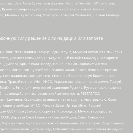
рир аш-Шам, Ахлю Сунна Валь Джамаа, National Socialism/White Power,
рг, Крымско-татарский добровольческий батальон имени Номана
оев, Маньяки Культ Убийц, Молодёжь Которая Улыбается, Легион Свобода
аконную силу решение о ликвидации или запрете
ья, Славянская Община Капища Веды Перуна, Мужская Духовная Семинария
щество, Джамаат мувахидов, Объединенный Вилайат Кабарды, Балкарии и
ден Дьявола, Армия воли народа, Национальная Социалистическая
роверов-Инглингов, Русский общенациональный союз, Движение против
усское национальное единство, Северное Братство, Клуб Болельщиков
а, Правый сектор, УНА - УНСО, Украинская повстанческая армия, Тризуб
 TulaSkins, Этнополитическое объединение Русские, Русское национальное
О противодействии экстремистской деятельности, РЕВТАТПОД,
ы и Единения, Каракольская инициативная группа, Автоград Крю, Союз
 Нация и свобода, W.H.С., Фалунь Дафа, Иртыш Ultras, Русский
ан СССР Прикубанского округа г. Краснодара, Мужское государство,
СССР, Держава Союз Советских Светлых Родов, Совет Советских
в, Черный Комитет, Татарстанское Региональное Всетатарское общественное
гресс ойрат-калмыцкого народа, Исполнительный комитет совета народных