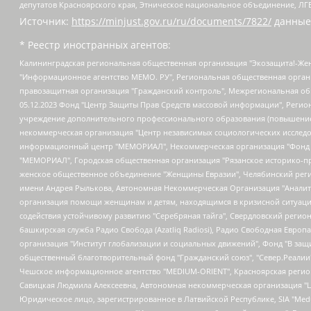
депутатов Красноярского края, Этническое национальное объединение, ЛГ
Источник:
https://minjust.gov.ru/ru/documents/7822/
данные
* Реестр иностранных агентов:
Калининградская региональная общественная организация "Экозащита!-Женсовет", Фонд содействия защите прав и свобод граждан "Общественный вердикт", Фонд "Институт Развития Свободы Информации", Частное учреждение "Информационное агентство МЕМО. РУ", Региональная общественная организация "Общественная комиссия по сохранению наследия академика Сахарова", Фонд поддержки свободы прессы, Санкт-Петербургская общественная правозащитная организация "Гражданский контроль", Межрегиональная общественная организация "Информационно-просветительский центр "Мемориал", Региональный Фонд "Центр Защиты Прав Средств Массовой Информации", с 05.12.2023 Фонд "Центр Защиты Прав Средств массовой информации", Региональная общественная благотворительная организация помощи беженцам и мигрантам "Гражданское содействие", Негосударственное образовательное учреждение дополнительного профессионального образования (повышение квалификации) специалистов "АКАДЕМИЯ ПО ПРАВАМ ЧЕЛОВЕКА", Свердловская региональная общественная организация "Сутяжник", Автономная некоммерческая организация "Центр независимых социологических исследований", Союз общественных объединений "Российский исследовательский центр по правам человека", Региональное общественное учреждение научно-информационный центр "МЕМОРИАЛ", Некоммерческая организация "Фонд защиты гласности", Автономная некоммерческая организация "Институт прав человека", Городская общественная организация "Екатеринбургское общество "МЕМОРИАЛ", Городская общественная организация "Рязанское историко-просветительское и правозащитное общество "Мемориал" (Рязанский Мемориал), Челябинский региональный орган общественной самодеятельности – женское общественное объединение "Женщины Евразии", Челябинский региональный орган общественной самодеятельности "Уральская правозащитная группа", Фонд содействия защите здоровья и социальной справедливости имени Андрея Рылькова, Автономная Некоммерческая Организация "Аналитический Центр Юрия Левады", Автономная некоммерческая организация социальной поддержки населения "Проект Апрель", Региональная общественная организация помощи женщинам и детям, находящимся в кризисной ситуации "Информационно-методический центр "Анна", Фонд содействия развитию массовых коммуникаций и правовому просвещению "Так-так-Так", Фонд содействия устойчивому развитию "Серебряная тайга", Свердловский региональный общественный фонд социальных проектов "Новое время", "Idel.Реалии", Кавказ.Реалии, Крым.Реалии, Телеканал Настоящее Время, Татаро-башкирская служба Радио Свобода (Azatliq Radiosi), Радио Свободная Европа/Радио Свобода (PCE/PC), "Сибирь.Реалии", "Фактограф", Благотворительный фонд помощи осужденным и их семьям, Автономная некоммерческая организация "Институт глобализации и социальных движений", Фонд "В защиту прав заключенных", Частное учреждение "Центр поддержки и содействия развитию средств массовой информации", Пензенский региональный общественный благотворительный фонд "Гражданский союз", "Север.Реалии", Некоммерческая организация Фонд "Правовая инициатива", Общество с ограниченной ответственностью "Радио Свободная Европа/Радио Свобода", Чешское информационное агентство "MEDIUM-ORIENT", Красноярская региональная общественная организация "Мы против СПИДа", Камалягин Денис Николаевич, Маркелов Сергей Евгеньевич, Пономарев Лев Александрович, Савицкая Людмила Алексеевна, Автоно