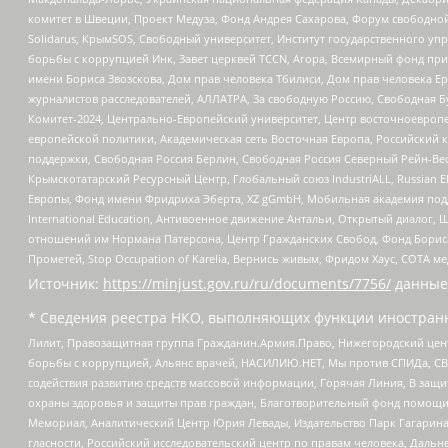
комитет в Швеции, Проект Медуза, Фонд Андрея Сахарова, Форум свободной 
Solidarus, КрымSOS, Свободный университет, Институт государственного у
борьбы с коррупцией Инк, Завет церквей TCCN, Агора, Всемирный фонд при
имени Бориса Звозскова, Дом прав человека Тбилиси, Дом прав человека Ер
журналистов расследователей, АЛЛАТРА, За свободную Россию, Свободная Б
Комитет-2024, Центрально-Европейский университет, Центр восточноевроп
европейской политики, Академическая сеть Восточная Европа, Российский к
поддержки, Свободная Россия Берлин, Свободная Россия Северный Рейн-Вест
Крымскотатарский Ресурсный Центр, Глобальный союз IndustriALL, Russian E
Европы, Фонд имени Фридриха Эберта, XZ gGmbH, Мобильная академия поддержк
International Education, Антивоенное движение Антальи, Открытый диало
отношений им Нормана Патерсона, Центр Гражданских Свобод, Фонд Бориса
Прометей, Stop Occupation of Karelia, Вернись живым, Фридом Хаус, СОТА 
Источник:
https://minjust.gov.ru/ru/documents/7756/
данные
* Сведения реестра НКО, выполняющих функции иностранн
Лилит, Правозащитная группа Гражданин.Армия.Право, Нижегородский цент
борьбы с коррупцией, Альянс врачей, НАСИЛИЮ.НЕТ, Мы против СПИДа, СВЕ
содействия развитию средств массовой информации, Горячая Линия, В защ
охраны здоровья и защиты прав граждан, Благотворительный фонд помощи ос
Мемориал, Аналитический Центр Юрия Левады, Издательство Парк Гагарина
гласности, Российский исследовательский центр по правам человека, Даль