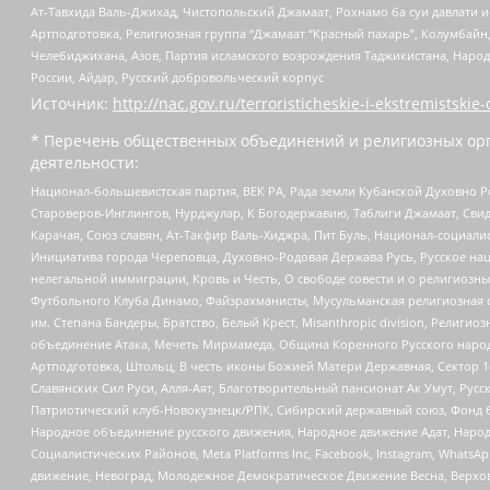
Ат-Тавхида Валь-Джихад, Чистопольский Джамаат, Рохнамо ба суи давлати и
Артподготовка, Религиозная группа “Джамаат “Красный пахарь”, Колумбайн
Челебиджихана, Азов, Партия исламского возрождения Таджикистана, Народ
России, Айдар, Русский добровольческий корпус
Источник:
http://nac.gov.ru/terroristicheskie-i-ekstremistskie-
* Перечень общественных объединений и религиозных орг
деятельности:
Национал-большевистская партия, ВЕК РА, Рада земли Кубанской Духовно
Староверов-Инглингов, Нурджулар, К Богодержавию, Таблиги Джамаат, Сви
Карачая, Союз славян, Ат-Такфир Валь-Хиджра, Пит Буль, Национал-социал
Инициатива города Череповца, Духовно-Родовая Держава Русь, Русское н
нелегальной иммиграции, Кровь и Честь, О свободе совести и о религиоз
Футбольного Клуба Динамо, Файзрахманисты, Мусульманская религиозная о
им. Степана Бандеры, Братство, Белый Крест, Misanthropic division, Рели
объединение Атака, Мечеть Мирмамеда, Община Коренного Русского народа
Артподготовка, Штольц, В честь иконы Божией Матери Державная, Сектор 1
Славянских Сил Руси, Алля-Аят, Благотворительный пансионат Ак Умут, Русск
Патриотический клуб-Новокузнецк/РПК, Сибирский державный союз, Фонд б
Народное объединение русского движения, Народное движение Адат, Народ
Социалистических Районов, Meta Platforms Inc, Facebook, Instagram, Wha
движение, Невоград, Молодежное Демократическое Движение Весна, Верхов