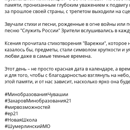
памяти, пронизанным глубоким уважением к подвигу 
за прошлое своей страны, с трепетом выходили на сце
Звучали стихи и песни, рожденные в огне войны или
песню "Служить России" Зрители вслушивались в кажд
Ксения прочитала стихотворения "Варежки", которое 
казалось бы, предметы, стали символом хрупкости и у
любви даже в самые темные времена.
️Этот день – не просто красная дата в календаре, а в
и для того, чтобы с благодарностью взглянуть на неб
этой памяти, и от нас зависит, насколько ярко она буд
#МинобразованияЧувашии
#ЗахаровМинобразования21
#мирвозможностей
#ер21
#НоваяШкола
#ШумерлинскийМО