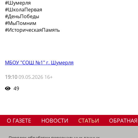
#Шумерля
#ШколаПервая
#ДеньПобеды
#МыПомним
#ИсторическаяПамять
МБОУ "СОШ №1" г. Шумерля
19:10
09.05.2026 16+
49
О ГАЗЕТЕ
НОВОСТИ
СТАТЬИ
ОБРАТНАЯ
Порядок обработки персональных данных