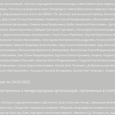
 организаций, Частное учреждение в Калининграде Совета Министров северных 
бирь, Частное учреждение в Санкт-Петербурге Совета Министров Северных Стра
а, Информационное агентство МЕМО. РУ, Институт региональной прессы, Инсти
ч, Дзугкоева Регина Николаевна, Кривенко Сергей Владимирович, Милославски
настасия Евгеньевна, Ривина Анна Валерьевна, Бойко Анатолий Николаевич, Дуг
ошель Ирина Ароновна, Шведов Григорий Сергеевич, Пономарев Лев Александро
ч, Цирульников Борис Альбертович, Гасан Ольга Павловна, Паутов Юрий Анато
Акимова Татьяна Николаевна, Золотарева Екатерина Александровна, Рачинский Я
Сергеевна, Аверин Владимир Анатольевич, Щур Татьяна Михайловна, Щур Никола
Анатольевна, Мельникова Валентина Дмитриевна, Вититинова Елена Владимировн
 Алексеевна, Закс Елена Владимировна, Буртина Елена Юрьевна, Гендель Людмил
рохоров Вадим Юрьевич, Шахова Елена Владимировна, Подузов Сергей Васильеви
й Ефимович, Сухих Дарья Николаевна, Орлов Олег Петрович, Добровольская Анн
нсон Лев Семенович, Локшина Татьяна Иосифовна, Орлов Олег Петрович, Поляк
ые на
24.03.2022
ностранных и международных организаций, признанных в соотв
нгресс народов Ичкерии и Дагестана, База, Асбат аль-Ансар, Священная война,
уркестана, Общество социальных реформ, Общество возрождения исламского насл
Нусра ли-Ахль аш-Шам, Народное ополчение имени К. Минина и Д. Пожарского, Ад