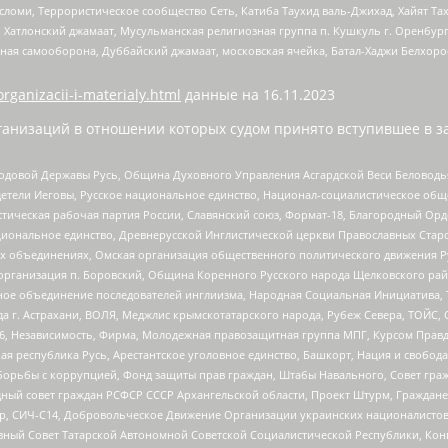
сломи, Террористическое сообщество Сеть, Катиба Таухид валь-Джихад, Хайят Тах
, Хатлонский джамаат, Мусульманская религиозная группа п. Кушкуль г. Оренбу
ная самооборона, Дуббайский джамаат, московская ячейка, Батал-Хаджи Белхор
organizacii-i-materialy.html
данные на
16.11.2023
анизаций в отношении которых судом принято вступившее в з
 Родовой Державы Русь, Община Духовного Управления Асгардской Веси Беловод
детели Иеговы, Русское национальное единство, Национал-социалистическое об
истическая рабочая партия России, Славянский союз, Формат-18, Благородный Ор
ациональное единство, Древнерусской Инглистической церкви Православных Ста
ных объединениях, Омская организация общественного политического движения Р
рганизация п. Боровский, Община Коренного Русского народа Щелковского район
гиозное объединение последователей инглиизма, Народная Социальная Инициатива,
 г. Астрахани, ВОЛЯ, Меджлис крымскотатарского народа, Рубеж Севера, ТОЙС, 
6, Независимость, Фирма, Молодежная правозащитная группа МПГ, Курсом Правд
ая республика Русь, Арестантское уголовное единство, Башкорт, Нация и свобода,
орьбы с коррупцией, Фонд защиты прав граждан, Штабы Навального, Совет гражд
ный совет граждан РСФСР СССР Архангельской области, Проект Штурм, Граждане 
tsApp, СИЧ-С14, Добровольческое Движение Организации украинских националисто
ный Совет Татарской Автономной Советской Социалистической Республики, Кон