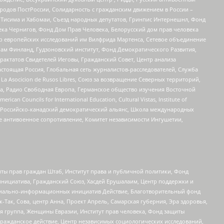
ародов ПостРоссии, Солидарность с гражданским движением в России –
в Тисима и Хабомаи, Съезд народных депутатов, Гринпис Интернешнл, Фонд
ека Чернигов, Фонд Дом Прав Человека, Белорусский дом прав человека
нтр европейских исследований им Вилфрида Мартенса, Сетевое объединение
Чам Финланд, Гудзоновский институт, Фонд Демократического Развития,
актатов Свидетелей Иеговы, Гражданский Совет, Центр анализа
астоящая Россия, Глобальная сеть журналистов-расследователей, Служба
a Asocicion de Rusos Libres, Союз за возвращение Северных территорий,
еста, Радио Свободная Европа, Германское общество изучения Восточной
ouncils for International Education, Cultural Vistas, Institute of
, Российско-канадский демократический альянс, Школа международных
е антивоенное сопротивление, Комитет независимости Ингушетии,
ты прав граждан Штаб, Институт права и публичной политики, Фонд
инициатива, Гражданский Союз, Хасдей Ерушалаим, Центр поддержки и
социально-информационных инициатив Действие, Благотворительный фонд
Так, Сова, центр Анна, Проект Апрель, Самарская губерния, Эра здоровья,
я группа, Женщины Евразии, Институт прав человека, Фонд защиты
Гражданское действие, Центр независимых социологических исследований,