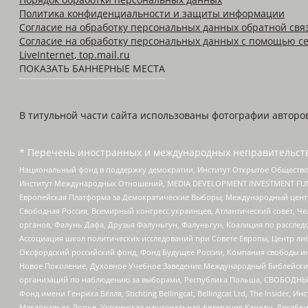
Политика конфиденциальности и защиты информации
Согласие на обработку персональных данных обратной свя
Согласие на обработку персональных данных с помощью се
LiveInternet, top.mail.ru
ПОКАЗАТЬ БАННЕРНЫЕ МЕСТА
В титульной части сайта использованы фотографии авторов с
* Перечень иностранных и международных неправительств
Национальный фонд в поддержку демократии, Институт Открытое Общество
Институт Международных Отношений, MEDIA DEVELOPMENT INVESTMENT FUND,
Европейская Платформа за Демократические Выборы, Международный цент
Свободная Россия, Всемирный конгресс украинцев, Атлантический совет, Ч
органов, Фалунь Дафа, Друзья Фалуньгун, Фалуньгун, Коалиция по рассле
Ассоциация школ политических исследований при Совете Европы, Центр ли
Оксфордский российский фонд, Фонд Будущее России, Компания свободы ин
Новое Поколение, Духовное Учебное Заведение Международный Библейский
организаций по наблюдению за выборами, Республика Польша, СВОБОДНЫЙ
Фонд имени Генриха Бёлля, Stichting Bellingcat, Bellingcat Ltd, The Inside
Макдональда-Лорье, Украинская национальная федерация Канады, Декабрис