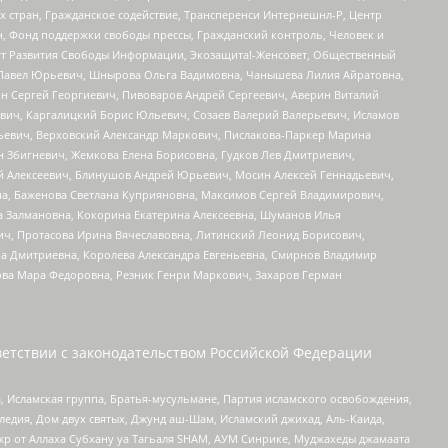
стран, Гражданское содействие, Трансперенси Интернешнл-Р, Центр
н, Фонд поддержки свободы прессы, Гражданский контроль, Человек и
тут Развития Свободы Информации, Экозащита!-Женсовет, Общественный
й Павел Юрьевич, Шнырова Ольга Вадимовна, Чанышева Лилия Айратовна,
ин Сергей Георгиевич, Пивоваров Андрей Сергеевич, Аверин Виталий
вич, Каргалицкий Борис Юльевич, Созаев Валерий Валерьевич, Исламов
льевич, Верховский Александр Маркович, Пислакова-Паркер Марина
н Збигневич, Жемкова Елена Борисовна, Гудков Лев Дмитриевич,
й Алексеевич, Блинушов Андрей Юрьевич, Мосин Алексей Геннадьевич,
а, Баженова Светлана Куприяновна, Максимов Сергей Владимирович,
а Залмановна, Кокорина Екатерина Алексеевна, Шуманов Илья
ч, Протасова Ирина Вячеславовна, Литинский Леонид Борисович,
а Дмитриевна, Королева Александра Евгеньевна, Смирнов Владимир
ова Мара Федоровна, Резник Генри Маркович, Захаров Герман
етствии с законодательством Российской Федерации
 Исламская группа, Братья-мусульмане, Партия исламского освобождения,
едия, Дом двух святых, Джунд аш-Шам, Исламский джихад, Аль-Каида,
жр от Аллаха Субхану уа Тагьаля SHAM, АУМ Синрике, Муджахеды джамаата