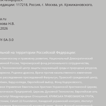
едакции: 117218, Россия, г. Москва, ул. Кржижановского,
a.ru
хова Н.В.
2026
Y-SA-3.0
льной на территории Российской Федерации:
кономическому и правовому развитию, Национальный Демократический
менной России, Черноморский фонд регионального сотрудничества,
, Тихоокеанский центр защиты окружающей среды и природных ресурсов,
 Хармони, Родники дракона, Врачи против насильственного извлечения
по расследованию преследований Фалуньгун, Пражский гражданский центр,
бмен, Бард колледж, Европейский выбор, Фонд Ходорковского,
ное Управление Евангельских Христиан Украинской Христианской Церкви,
огических Предприятий, Церковь Духовной Технологии, Европейская сеть
ий Институт Международных Отношений, КРИМСЬКА ПРАВОЗАХИСНА ГРУПА,
стонии, Calvert 22 Foundation, Канадский украинский конгресс, Институт
ждение, Всеукраинский духовный центр , Риддл, Русский антивоенный