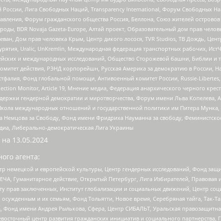
России, Лига Свободных Наций, Transparеncy International, Форум Свободных Н
правления, Форум гражданского общества Россия, Беллона, Союз жителей острово
роды, BDR Novaja Gazeta-Europe, Алтай проект, Образовательный дом прав челов
еван, Дом прав человека Крым, Центр дикого лосося, TVR Studios, ТВ Дождь, Це
урятия, Uralic, UnKremlin, Международная федерация транспортных рабочих, Ист
ейских и международных исследований, Общество Сторожевой башни, Библии и тр
омитет действия, РЭНД корпорейшн, Русская Америка за демократию в России, Н
фалия, Фонд глобальной помощи, Антивоенный комитет России, Russie-Libertes, L
lection Monitor, Article 19, Мнение медиа, Федерация анархического черного кр
и гендерной демократии и миротворчества, Форум имени Льва Копелева, American C
г, Школа международных отношений и государственной политики им Питера Мунка
 Немцова за Свободу, Фонд имени Фридриха Науманна за свободу, Феминистско
медиа, Либерально-демократическая Лига Украины
 на
13.05.2024
ого агента:
р немецкой и европейской культуры, Центр гендерных исследований, Фонд защи
ЧА, Гуманитарное действие, Открытый Петербург, Лига Избирателей, Правовая 
иту прав заключенных, Институт глобализации и социальных движений, Центр 
ужденным и их семьям, Фонд Тольятти, Новое время, Серебряная тайга, Так-Так-
, Фонд имени Андрея Рылькова, Сфера, Центр СИБАЛЬТ, Уральская правозащитна
невосточный центр развития гражданских инициатив и социального партнерства, 