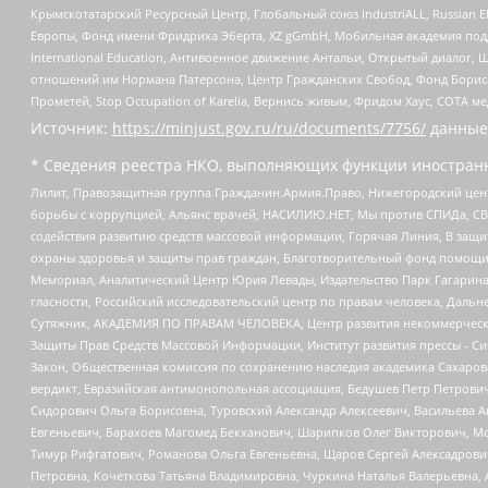
Крымскотатарский Ресурсный Центр, Глобальный союз IndustriALL, Russian E
Европы, Фонд имени Фридриха Эберта, XZ gGmbH, Мобильная академия поддержк
International Education, Антивоенное движение Антальи, Открытый диало
отношений им Нормана Патерсона, Центр Гражданских Свобод, Фонд Бориса
Прометей, Stop Occupation of Karelia, Вернись живым, Фридом Хаус, СОТА 
Источник:
https://minjust.gov.ru/ru/documents/7756/
данные
* Сведения реестра НКО, выполняющих функции иностранн
Лилит, Правозащитная группа Гражданин.Армия.Право, Нижегородский цент
борьбы с коррупцией, Альянс врачей, НАСИЛИЮ.НЕТ, Мы против СПИДа, СВЕ
содействия развитию средств массовой информации, Горячая Линия, В защ
охраны здоровья и защиты прав граждан, Благотворительный фонд помощи ос
Мемориал, Аналитический Центр Юрия Левады, Издательство Парк Гагарина
гласности, Российский исследовательский центр по правам человека, Даль
Сутяжник, АКАДЕМИЯ ПО ПРАВАМ ЧЕЛОВЕКА, Центр развития некоммерческих
Защиты Прав Средств Массовой Информации, Институт развития прессы - Си
Закон, Общественная комиссия по сохранению наследия академика Сахаров
вердикт, Евразийская антимонопольная ассоциация, Бедушев Петр Петрови
Сидорович Ольга Борисовна, Туровский Александр Алексеевич, Васильева А
Евгеньевич, Барахоев Магомед Бекханович, Шарипков Олег Викторович, М
Тимур Рифгатович, Романова Ольга Евгеньевна, Щаров Сергей Алексадрови
Петровна, Кочеткова Татьяна Владимировна, Чуркина Наталья Валерьевна, 