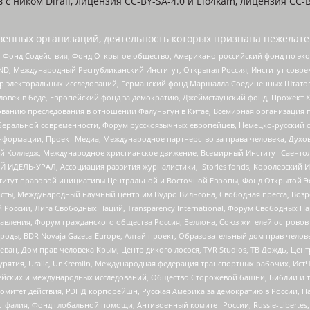
 ником Dirall, лицензия CC-BY-SA-4.0 и Elo4kam, лицензия CC-B
енных организаций, деятельность которых признана нежелате
 Фонд Содействия, Фонд Открытое общество, Американо-российский фонд по э
 Международный Республиканский Институт, Открытая Россия, Институт совре
р электоральных исследований, Германский фонд Маршалла Соединенных Штатов
еловек в беде, Европейский фонд за демократию, Джеймстаунский фонд, Прожект
дованию преследования в отношении Фалуньгун в Китае, Всемирная организация 
беральной современности, Форум русскоязычных европейцев, Немецко-русский о
формации, Проект Медиа, Международное партнерство за права человека, Духов
 Колледж, Международное христианское движение, Всемирный Институт Саентол
 ИДЕЛЬ-УРАЛ, Ассоциация развития журналистики, IStories fonds, Королевск
r, Институт правовой инициативы Центральной и Восточной Европы, Фонд Открытой Э
ты, Международный научный центр им Вудро Вильсона, Свободная пресса, Возро
России, Лига Свободных Наций, Transparеncy International, Форум Свободных Н
правления, Форум гражданского общества Россия, Беллона, Союз жителей острово
роды, BDR Novaja Gazeta-Europe, Алтай проект, Образовательный дом прав челов
еван, Дом прав человека Крым, Центр дикого лосося, TVR Studios, ТВ Дождь, Це
урятия, Uralic, UnKremlin, Международная федерация транспортных рабочих, Ист
ейских и международных исследований, Общество Сторожевой башни, Библии и тр
омитет действия, РЭНД корпорейшн, Русская Америка за демократию в России, Н
фалия, Фонд глобальной помощи, Антивоенный комитет России, Russie-Libertes, L