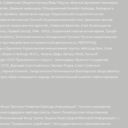
ья, Славянская Община Капища Веды Перуна, Мужская Духовная Семинария
щество, Джамаат мувахидов, Объединенный Вилайат Кабарды, Балкарии и
ден Дьявола, Армия воли народа, Национальная Социалистическая
роверов-Инглингов, Русский общенациональный союз, Движение против
усское национальное единство, Северное Братство, Клуб Болельщиков
а, Правый сектор, УНА - УНСО, Украинская повстанческая армия, Тризуб
 TulaSkins, Этнополитическое объединение Русские, Русское национальное
О противодействии экстремистской деятельности, РЕВТАТПОД,
ы и Единения, Каракольская инициативная группа, Автоград Крю, Союз
 Нация и свобода, W.H.С., Фалунь Дафа, Иртыш Ultras, Русский
ан СССР Прикубанского округа г. Краснодара, Мужское государство,
СССР, Держава Союз Советских Светлых Родов, Совет Советских
в, Черный Комитет, Татарстанское Региональное Всетатарское общественное
гресс ойрат-калмыцкого народа, Исполнительный комитет совета народных
евосточное общественное движение "Маяк", Санкт-Петербургская ЛГБТ-инициативная группа "Выход", Инициативная группа ЛГБТ+ "Реверс", Алексеев Андрей Викторович, Бекбулатова Таисия Львовна, Беляев Иван Михайлович, Владыкина Елена Сергеевна, Гельман Марат Александрович, Никульшина Вероника Юрьевна, Толоконникова Надежда Андреевна, Шендерович Виктор Анатольевич, Общество с ограниченной ответственностью "Данное сообщение", Общество с ограниченной ответственностью Издательский дом "Новая глава", Айнбиндер Александра Александровна, Московский комьюнити-центр для ЛГБТ+инициатив, Благотворительный фонд развития филантропии, Deutsche Welle (Германия, Kurt-Schumacher-Strasse 3, 53113 Bonn), Борзунова Мария Михайловна, Воробьев Виктор Викторович, Голубева Анна Львовна, Константинова Алла Михайловна, Малкова Ирина Владимировна, Мурадов Мурад Абдулгалимович, Осетинская Елизавета Николаевна, Понасенков Евгений Николаевич, Ганапольский Матвей Юрьевич, Киселев Евгений Алексеевич, Борухович Ирина Григорьевна, Дремин Иван Тимофеевич, Дубровский Дмитрий Викторович, Красноярская региональная общественная организация поддержки и развития альтернативных образовательных технологий и межкультурных коммуникаций "ИНТЕРРА", Маяковская Екатерина Алексеевна, Фейгин Марк Захарович, Филимонов Андрей Викторович, Дзугкоева Регина Николаевна, Доброхотов Роман Александрович, Дудь Юрий Александрович, Елкин Сергей Владимирович, Кругликов Кирилл Игоревич, Сабунаева Мария Леонидовна, Семенов Алексей Владимирович, Шаинян Карен Багратович, Шульман Екатерина Михайловна, Асафьев Артур Валерьевич, Вахштайн Виктор Семенович, Венедиктов Алексей Алексеевич, Лушникова Екатерина Евгеньевна, Волков Леонид Михайлович, Невзоров Александр Глебович, Пархоменко Сергей Борисович, Сироткин Ярослав Николаевич, Кара-Мурза Владимир Владимирович, Баранова Наталья Владимировна, Гозман Леонид Яковлевич, Кагарлицкий Борис Юльевич, Климарев Михаил Валерьевич, Милов Владимир Станиславович, Автономная некоммерческая организация Краснодарский центр современного искусства "Типография", Моргенштерн Алишер Тагирович, Соболь Любовь Эдуардовна, Общество с ограниченной ответственностью "ЛИЗА НОРМ", Каспаров Гарри Кимович, Ходорковский Михаил Борисович, Общество с ограниченной ответственностью "Апрельские тезисы", Данилович Ирина Брониславовна, Кашин Олег Владимирович, Петров Николай Владимирович, Пивоваров Алексей Владимирович, Соколов Михаил Владимирович, Цветкова Юлия Владимировна, Чичваркин Евгений Александрович, Комитет против пыток/Команда против пыток, Общество с ограниченной ответственностью "Первый научный", Общество с ограниченной ответственностью "Вертолет и ко", Белоцерковская Вероника Борисовна, Кац Максим Евгеньевич, Лазарева Татьяна Юрьевна, Шаведдинов Руслан Табризович, Яшин Илья Валерьевич, Общество с ограниченной ответственностью "Иноагент ААВ", Алешковский Дмитрий Петрович, Альбац Евгения Марковна, Быков Дмитрий Львович, Галямина Юлия Евгеньевна, Лойко Сергей Леонидович, Мартынов Кирилл Константинович, Медведев Сергей Александрович, Крашенинников Федор Геннадиевич, Гордеева Катерина Вл