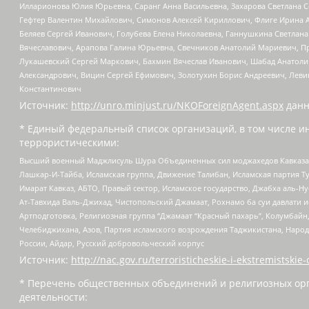
Илларионова Юлия Юрьевна, Саранг Анна Васильевна, Захарова Светлана 
Гефтер Валентин Михайлович, Симонов Алексей Кириллович, Флиге Ирина 
Беляев Сергей Иванович, Голубева Елена Николаевна, Ганнушкина Светлана
Вячеславович, Арапова Галина Юрьевна, Свечников Анатолий Мариевич, П
Лукашевский Сергей Маркович, Бахмин Вячеслав Иванович, Шабад Анатоли
Александрович, Вицин Сергей Ефимович, Золотухин Борис Андреевич, Леви
Константинович
Источник:
http://unro.minjust.ru/NKOForeignAgent.aspx
данн
* Единый федеральный список организаций, в том числе и
террористическими:
Высший военный Маджлисуль Шура Объединенных сил моджахедов Кавказа, Ко
Лашкар-И-Тайба, Исламская группа, Движение Талибан, Исламская партия Т
Имарат Кавказ, АБТО, Правый сектор, Исламское государство, Джабха аль-
Ат-Тавхида Валь-Джихад, Чистопольский Джамаат, Рохнамо ба суи давлати и
Артподготовка, Религиозная группа “Джамаат “Красный пахарь”, Колумбайн
Челебиджихана, Азов, Партия исламского возрождения Таджикистана, Народ
России, Айдар, Русский добровольческий корпус
Источник:
http://nac.gov.ru/terroristicheskie-i-ekstremistskie-
* Перечень общественных объединений и религиозных орг
деятельности: