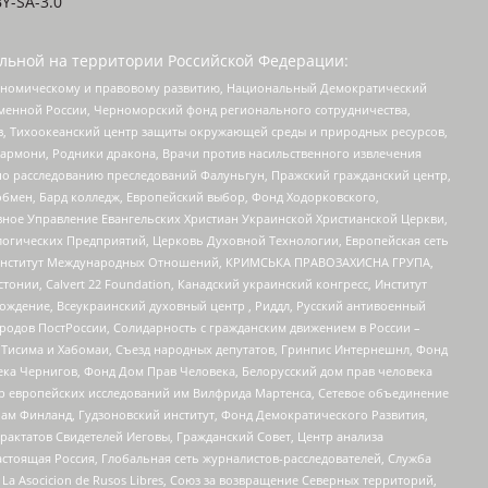
Y-SA-3.0
льной на территории Российской Федерации:
кономическому и правовому развитию, Национальный Демократический
менной России, Черноморский фонд регионального сотрудничества,
, Тихоокеанский центр защиты окружающей среды и природных ресурсов,
 Хармони, Родники дракона, Врачи против насильственного извлечения
по расследованию преследований Фалуньгун, Пражский гражданский центр,
бмен, Бард колледж, Европейский выбор, Фонд Ходорковского,
ное Управление Евангельских Христиан Украинской Христианской Церкви,
огических Предприятий, Церковь Духовной Технологии, Европейская сеть
ий Институт Международных Отношений, КРИМСЬКА ПРАВОЗАХИСНА ГРУПА,
стонии, Calvert 22 Foundation, Канадский украинский конгресс, Институт
ждение, Всеукраинский духовный центр , Риддл, Русский антивоенный
ародов ПостРоссии, Солидарность с гражданским движением в России –
в Тисима и Хабомаи, Съезд народных депутатов, Гринпис Интернешнл, Фонд
ека Чернигов, Фонд Дом Прав Человека, Белорусский дом прав человека
нтр европейских исследований им Вилфрида Мартенса, Сетевое объединение
Чам Финланд, Гудзоновский институт, Фонд Демократического Развития,
актатов Свидетелей Иеговы, Гражданский Совет, Центр анализа
астоящая Россия, Глобальная сеть журналистов-расследователей, Служба
a Asocicion de Rusos Libres, Союз за возвращение Северных территорий,