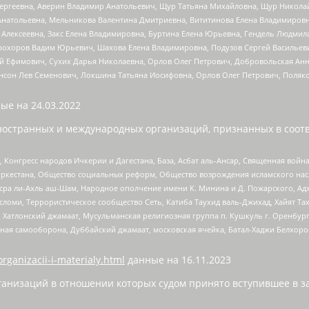
Сергеевна, Аверин Владимир Анатольевич, Щур Татьяна Михайловна, Щур Никола
Анатольевна, Мельникова Валентина Дмитриевна, Вититинова Елена Владимировн
 Алексеевна, Закс Елена Владимировна, Буртина Елена Юрьевна, Гендель Людмил
рохоров Вадим Юрьевич, Шахова Елена Владимировна, Подузов Сергей Васильеви
й Ефимович, Сухих Дарья Николаевна, Орлов Олег Петрович, Добровольская Анн
нсон Лев Семенович, Локшина Татьяна Иосифовна, Орлов Олег Петрович, Поляк
ые на
24.03.2022
ностранных и международных организаций, признанных в соотв
нгресс народов Ичкерии и Дагестана, База, Асбат аль-Ансар, Священная война,
уркестана, Общество социальных реформ, Общество возрождения исламского насл
Нусра ли-Ахль аш-Шам, Народное ополчение имени К. Минина и Д. Пожарского, Ад
сломи, Террористическое сообщество Сеть, Катиба Таухид валь-Джихад, Хайят Тах
, Хатлонский джамаат, Мусульманская религиозная группа п. Кушкуль г. Оренбу
ная самооборона, Дуббайский джамаат, московская ячейка, Батал-Хаджи Белхор
organizacii-i-materialy.html
данные на
16.11.2023
анизаций в отношении которых судом принято вступившее в з