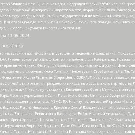
lection Monitor, Article 19, Мнение медиа, Федерация анархического черного кр
и гендерной демократии и миротворчества, Форум имени Льва Копелева, American C
г, Школа международных отношений и государственной политики им Питера Мунка
 Немцова за Свободу, Фонд имени Фридриха Науманна за свободу, Феминистско
медиа, Либерально-демократическая Лига Украины
 на
13.05.2024
ого агента:
р немецкой и европейской культуры, Центр гендерных исследований, Фонд защи
ЧА, Гуманитарное действие, Открытый Петербург, Лига Избирателей, Правовая 
иту прав заключенных, Институт глобализации и социальных движений, Центр 
ужденным и их семьям, Фонд Тольятти, Новое время, Серебряная тайга, Так-Так-
, Фонд имени Андрея Рылькова, Сфера, Центр СИБАЛЬТ, Уральская правозащитна
невосточный центр развития гражданских инициатив и социального партнерства, 
 организаций, Частное учреждение в Калининграде Совета Министров северных 
бирь, Частное учреждение в Санкт-Петербурге Совета Министров Северных Стра
а, Информационное агентство МЕМО. РУ, Институт региональной прессы, Инсти
ч, Дзугкоева Регина Николаевна, Кривенко Сергей Владимирович, Милославски
настасия Евгеньевна, Ривина Анна Валерьевна, Бойко Анатолий Николаевич, Дуг
ошель Ирина Ароновна, Шведов Григорий Сергеевич, Пономарев Лев Александро
ч, Цирульников Борис Альбертович, Гасан Ольга Павловна, Паутов Юрий Анато
Акимова Татьяна Николаевна, Золотарева Екатерина Александровна, Рачинский Я