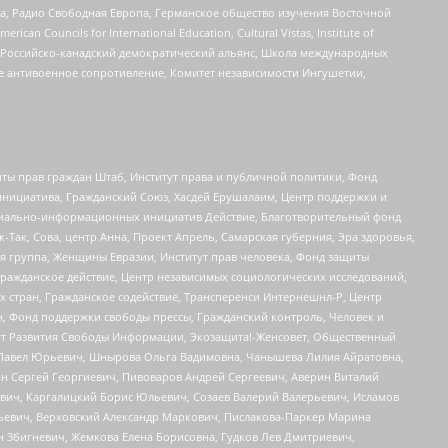
еста, Радио Свободная Европа, Германское общество изучения Восточной
ouncils for International Education, Cultural Vistas, Institute of
, Российско-канадский демократический альянс, Школа международных
е антивоенное сопротивление, Комитет независимости Ингушетии,
ты прав граждан Штаб, Институт права и публичной политики, Фонд
инициатива, Гражданский Союз, Хасдей Ерушалаим, Центр поддержки и
социально-информационных инициатив Действие, Благотворительный фонд
Так, Сова, центр Анна, Проект Апрель, Самарская губерния, Эра здоровья,
я группа, Женщины Евразии, Институт прав человека, Фонд защиты
Гражданское действие, Центр независимых социологических исследований,
стран, Гражданское содействие, Трансперенси Интернешнл-Р, Центр
н, Фонд поддержки свободы прессы, Гражданский контроль, Человек и
тут Развития Свободы Информации, Экозащита!-Женсовет, Общественный
й Павел Юрьевич, Шнырова Ольга Вадимовна, Чанышева Лилия Айратовна,
ин Сергей Георгиевич, Пивоваров Андрей Сергеевич, Аверин Виталий
вич, Каргалицкий Борис Юльевич, Созаев Валерий Валерьевич, Исламов
льевич, Верховский Александр Маркович, Пислакова-Паркер Марина
н Збигневич, Жемкова Елена Борисовна, Гудков Лев Дмитриевич,