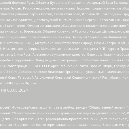
 Родовой Державы Русь, Община Духовного Управления Асгардской Веси Беловод
детели Иеговы, Русское национальное единство, Национал-социалистическое об
истическая рабочая партия России, Славянский союз, Формат-18, Благородный Ор
ациональное единство, Древнерусской Инглистической церкви Православных Ста
ных объединениях, Омская организация общественного политического движения Р
рганизация п. Боровский, Община Коренного Русского народа Щелковского район
гиозное объединение последователей инглиизма, Народная Социальная Инициатива,
 г. Астрахани, ВОЛЯ, Меджлис крымскотатарского народа, Рубеж Севера, ТОЙС, 
6, Независимость, Фирма, Молодежная правозащитная группа МПГ, Курсом Правд
ая республика Русь, Арестантское уголовное единство, Башкорт, Нация и свобода,
орьбы с коррупцией, Фонд защиты прав граждан, Штабы Навального, Совет гражд
ный совет граждан РСФСР СССР Архангельской области, Проект Штурм, Граждане 
tsApp, СИЧ-С14, Добровольческое Движение Организации украинских националисто
ный Совет Татарской Автономной Советской Социалистической Республики, Кон
БТ, Я.МЫ Сергей Фургал
 на
03.05.2024
мная некоммерческая организация "Центр по работе с проблемой насилия "НАСИЛИЮ.НЕТ", Межрегиональный профессиональный союз работников здравоохранения "Альянс врачей", Юридическое лицо, зарегистрированное в Латвийской Республике, SIA "Medusa Project" (регистрационный номер 40103797863, дата регистрации 10.06.2014), Некоммерческая организация "Фонд по борьбе с коррупцией", Автономная некоммерческая организация "Институт права и публичной политики", Баданин Роман Сергеевич, Гликин Максим Александрович, Железнова Мария Михайловна, Лукьянова Юлия Сергеевна, Маетная Елизавета Витальевна, Маняхин Петр Борисович, Чуракова Ольга Владимировна, Ярош Юлия Петровна, Юридическое лицо "The Insider SIA", зарегистрированное в Риге, Латвийская Республика (дата регистрации 26.06.2015), являющееся администратором доменного имени интернет-издания "The Insider SIA", https://theins.ru, Постернак Алексей Евгеньевич, Рубин Михаил Аркадьевич, Анин Роман Александрович, Юридическое лицо Istories fonds, зарегистрированное в Латвийской Республике (регистрационный номер 50008295751, дата регистрации 24.02.2020), Великовский Дмитрий Александрович, Долинина Ирина Николаевна, Мароховская Алеся Алексеевна, Шлейнов Роман Юрьевич, Шмагун Олеся Валентиновна, Общество с ограниченной ответственностью "Альтаир 2021", Общество с ограниченной ответственностью "Вега 2021", Общество с ограниченной ответственностью "Главный редактор 2021", Общество с ограниченной ответственностью "Ромашки монолит", Важенков Артем Валерьевич, Ивановская областная общественная организация "Центр гендерных исследований", Гурман Юрий Альбертович, Медиапроект "ОВД-Инфо", Егоров Владимир Владимирович, Жилинский Владимир Александрович, Общество с ограниченной ответственностью "ЗП", Иванова София Юрьевна, Карезина Инна Павловна, Кильтау Екатерина Викторовна, Петров Алексей Викторович, Пискунов Сергей Евгеньевич, Смирнов Сергей Сергеевич, Тихонов Михаил Сергеевич, Общество с ограниченной ответственностью "ЖУРНАЛИСТ-ИНОСТРАННЫЙ АГЕНТ", Арапова Галина Юрьевна, Вольтская Татьяна Анатольевна, Американская компания "Mason G.E.S. Anonymous Foundation" (США), являющаяся владельцем интернет-издания https://mnews.world/, Компания "Stichting Bellingcat", зарегистрированная в Нидерландах (дата регистрации 11.07.2018), Захаров Андрей Вячеславович, Клепиковская Екатерина Дмитриевна, Общество с ограниченной ответственностью "МЕМО", Перл Роман Александрович, Симонов Евгений Алексеевич, Соловьева Елена Анатольевна, Сотников Даниил Владимирович, Сурначева Елизавета Дмитриевна, Автономная некоммерческая организация по защите прав человека и информированию населения "Якутия – Наше Мнение", Общество с ограниченной ответственностью "Москоу диджитал медиа", с 26.01.2023 Общество с ограниченной ответственностью "Чайка Белые сады", Ветошкина Валерия Валерьевна, Заговора Максим Александрович, Межрегиональное общественное движение "Российская ЛГБТ - сеть", Оленичев Максим Владимирович, Павлов Иван Юрьевич, Скворцова Елена Сергеевна, Общество с ограниченной ответственностью "Как бы инагент", Кочетков Игорь Викторович, Общество с ограниченной ответственностью "Честные выборы", Еланчик Олег Александрович, Общество с ограниченной ответственностью "Нобелевский призыв", Гималова Регина Эмилевна, Григорьев Андрей Валерьевич, Григорьева Алина Александровна, Ассоциация по содействию защите прав призывников, альтернативнослужащих и военнослужащих "Правозащитная группа "Гражданин.Армия.Право", Хисамова Регина Фаритовна, Автономная некоммерческая организация по реализации социально-правовых программ "Лилит", Дальн