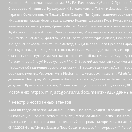
Национал-большевистская партия, ВЕК РА, Рада земли Кубанской Духовно
Староверов-Инглингов, Нурджулар, К Богодержавию, Таблиги Джамаат, Сви
Карачая, Союз славян, Ат-Такфир Валь-Хиджра, Пит Буль, Национал-социал
Инициатива города Череповца, Духовно-Родовая Держава Русь, Русское н
нелегальной иммиграции, Кровь и Честь, О свободе совести и о религиоз
Футбольного Клуба Динамо, Файзрахманисты, Мусульманская религиозная о
им. Степана Бандеры, Братство, Белый Крест, Misanthropic division, Рели
объединение Атака, Мечеть Мирмамеда, Община Коренного Русского народа
Артподготовка, Штольц, В честь иконы Божией Матери Державная, Сектор 1
Славянских Сил Руси, Алля-Аят, Благотворительный пансионат Ак Умут, Русск
Патриотический клуб-Новокузнецк/РПК, Сибирский державный союз, Фонд б
Народное объединение русского движения, Народное движение Адат, Народ
Социалистических Районов, Meta Platforms Inc, Facebook, Instagram, Wha
движение, Невоград, Молодежное Демократическое Движение Весна, Верхов
депутатов Красноярского края, Этническое национальное объединение, ЛГ
Источник:
https://minjust.gov.ru/ru/documents/7822/
данные
* Реестр иностранных агентов:
Калининградская региональная общественная организация "Экозащита!-Женсовет", Фонд содействия защите прав и свобод граждан "Общественный вердикт", Фонд "Институт Развития Свободы Информации", Частное учреждение "Информационное агентство МЕМО. РУ", Региональная общественная организация "Общественная комиссия по сохранению наследия академика Сахарова", Фонд поддержки свободы прессы, Санкт-Петербургская общественная правозащитная организация "Гражданский контроль", Межрегиональная общественная организация "Информационно-просветительский центр "Мемориал", Региональный Фонд "Центр Защиты Прав Средств Массовой Информации", с 05.12.2023 Фонд "Центр Защиты Прав Средств массовой информации", Региональная общественная благотворительная организация помощи беженцам и мигрантам "Гражданское содействие", Негосударственное образовательное учреждение дополнительного профессионального образования (повышение квалификации) специалистов "АКАДЕМИЯ ПО ПРАВАМ ЧЕЛОВЕКА", Свердловская региональная общественная организация "Сутяжник", Автономная некоммерческая организация "Центр независимых социологических исследований", Союз общественных объединений "Российский исследовательский центр по правам человека", Региональное общественное учреждение научно-информационный центр "МЕМОРИАЛ", Некоммерческая организация "Фонд защиты гласности", Автономная некоммерческая организация "Институт прав человека", Городская общественная организация "Екатеринбургское общество "МЕМОРИАЛ", Городская общественная организация "Рязанское историко-просветительское и правозащитное общество "Мемориал" (Рязанский Мемориал), Челябинский региональный орган общественной самодеятельности – женское общественное объединение "Женщины Евразии", Челябинский региональный орган общественной самодеятельности "Уральская правозащитная группа", Фонд содействия защите здоровья и социальной справедливости имени Андрея Рылькова, Автономная Некоммерческая Организация "Аналитический Центр Юрия Левады", Автономная некоммерческая организация социальной поддержки населения "Проект Апрель", Региональная общественная организация помощи женщинам и детям, находящимся в кризисной ситуации "Информационно-методический центр "Анна", Фонд содействия развитию массовых коммуникаций и правовому просвещению "Так-так-Так", Фонд содействия устойчивому развитию "Серебряная тайга", Свердловский региональный общественный фонд социальных проектов "Новое время", "Idel.Реалии", Кавказ.Реалии, Крым.Реалии, Телеканал Настоящее Время, Татаро-башкирская служба Радио Свобода (Azatliq Radiosi), Радио Свободная Европа/Радио Свобода (PCE/PC), "Сибирь.Реалии", "Фактограф", Благотворительный фонд помощи осужденным и их семьям, Автономная некоммерческая организация "Институт глобализации и социальных движений", Фонд "В защиту прав заключенных", Частное учреждение "Центр поддержки и содействия развитию средств массовой информации", Пензенский региональный общественный благотворительный фонд "Гражданский союз", "Север.Реалии", Некоммерческая организация Фонд "Правовая инициатива", Общество с ограниченной ответственностью "Радио Свободная Европа/Радио Свобода", Чешское информационное агентство "MEDIUM-ORIENT", Красноярская региональная общественная организация "Мы против СПИДа", Камалягин Денис Николаевич, Маркелов Сергей Евгеньевич, Пономарев Лев Александрович, Савицкая Людмила Алексеевна, Автоно