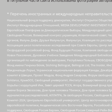
В титульной части сайта использованы фотографии авторов с
* Перечень иностранных и международных неправительств
Национальный фонд в поддержку демократии, Институт Открытое Общество
Институт Международных Отношений, MEDIA DEVELOPMENT INVESTMENT FUND,
Европейская Платформа за Демократические Выборы, Международный цент
Свободная Россия, Всемирный конгресс украинцев, Атлантический совет, Ч
органов, Фалунь Дафа, Друзья Фалуньгун, Фалуньгун, Коалиция по рассле
Ассоциация школ политических исследований при Совете Европы, Центр ли
Оксфордский российский фонд, Фонд Будущее России, Компания свободы ин
Новое Поколение, Духовное Учебное Заведение Международный Библейский
организаций по наблюдению за выборами, Республика Польша, СВОБОДНЫЙ
Фонд имени Генриха Бёлля, Stichting Bellingcat, Bellingcat Ltd, The Inside
Макдональда-Лорье, Украинская национальная федерация Канады, Декабрис
комитет в Швеции, Проект Медуза, Фонд Андрея Сахарова, Форум свободной 
Solidarus, КрымSOS, Свободный университет, Институт государственного у
борьбы с коррупцией Инк, Завет церквей TCCN, Агора, Всемирный фонд при
имени Бориса Звозскова, Дом прав человека Тбилиси, Дом прав человека Ер
журналистов расследователей, АЛЛАТРА, За свободную Россию, Свободная Б
Комитет-2024, Центрально-Европейский университет, Центр восточноевроп
европейской политики, Академическая сеть Восточная Европа, Российский к
поддержки, Свободная Россия Берлин, Свободная Россия Северный Рейн-Вест