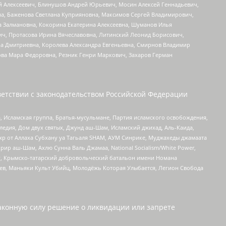
й Алексеевич, Блинушов Андрей Юрьевич, Мосин Алексей Геннадьевич,
а, Баженова Светлана Куприяновна, Максимов Сергей Владимирович,
а Залмановна, Кокорина Екатерина Алексеевна, Шуманов Илья
ч, Протасова Ирина Вячеславовна, Литинский Леонид Борисович,
а Дмитриевна, Королева Александра Евгеньевна, Смирнов Владимир
ова Мара Федоровна, Резник Генри Маркович, Захаров Герман
етствии с законодательством Российской Федерации
 Исламская группа, Братья-мусульмане, Партия исламского освобождения,
едия, Дом двух святых, Джунд аш-Шам, Исламский джихад, Аль-Каида,
жр от Аллаха Субхану уа Тагьаля SHAM, АУМ Синрике, Муджахеды джамаата
рир аш-Шам, Ахлю Сунна Валь Джамаа, National Socialism/White Power,
рг, Крымско-татарский добровольческий батальон имени Номана
оев, Маньяки Культ Убийц, Молодёжь Которая Улыбается, Легион Свобода
аконную силу решение о ликвидации или запрете