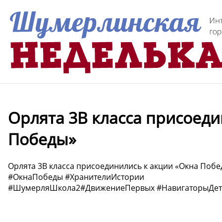
Орлята 3В класса присоеди
Победы»
Орлята 3В класса присоединились к акции «Окна Поб
#ОкнаПобеды #ХранителиИстории
#ШумерляШкола2#ДвижениеПервых #НавигаторыДет