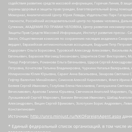
содействия развитию средств массовой информации, Горячая Линия, В защ
охраны здоровья и защиты прав граждан, Благотворительный фонд помощи ос
Мемориал, Аналитический Центр Юрия Левады, Издательство Парк Гагарина
гласности, Российский исследовательский центр по правам человека, Даль
Сутяжник, АКАДЕМИЯ ПО ПРАВАМ ЧЕЛОВЕКА, Центр развития некоммерческих
Защиты Прав Средств Массовой Информации, Институт развития прессы - Си
Закон, Общественная комиссия по сохранению наследия академика Сахаров
вердикт, Евразийская антимонопольная ассоциация, Бедушев Петр Петрови
Сидорович Ольга Борисовна, Туровский Александр Алексеевич, Васильева А
Евгеньевич, Барахоев Магомед Бекханович, Шарипков Олег Викторович, М
Тимур Рифгатович, Романова Ольга Евгеньевна, Щаров Сергей Алексадрови
Петровна, Кочеткова Татьяна Владимировна, Чуркина Наталья Валерьевна, 
Илларионова Юлия Юрьевна, Саранг Анна Васильевна, Захарова Светлана 
Гефтер Валентин Михайлович, Симонов Алексей Кириллович, Флиге Ирина 
Беляев Сергей Иванович, Голубева Елена Николаевна, Ганнушкина Светлана
Вячеславович, Арапова Галина Юрьевна, Свечников Анатолий Мариевич, П
Лукашевский Сергей Маркович, Бахмин Вячеслав Иванович, Шабад Анатоли
Александрович, Вицин Сергей Ефимович, Золотухин Борис Андреевич, Леви
Константинович
Источник:
http://unro.minjust.ru/NKOForeignAgent.aspx
данн
* Единый федеральный список организаций, в том числе и