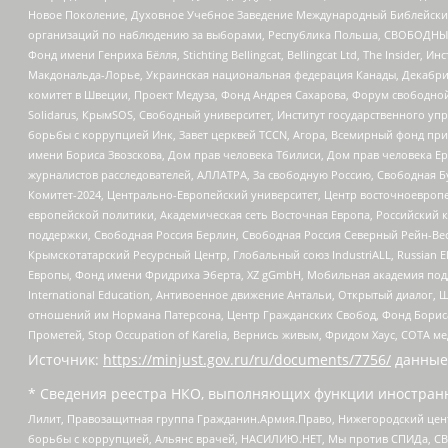
Новое Поколение, Духовное Учебное Заведение Международный Библейский
организаций по наблюдению за выборами, Республика Польша, СВОБОДНЫЙ
Фонд имени Генриха Бёлля, Stichting Bellingcat, Bellingcat Ltd, The Inside
Макдональда-Лорье, Украинская национальная федерация Канады, Декабрис
комитет в Швеции, Проект Медуза, Фонд Андрея Сахарова, Форум свободной 
Solidarus, КрымSOS, Свободный университет, Институт государственного у
борьбы с коррупцией Инк, Завет церквей TCCN, Агора, Всемирный фонд при
имени Бориса Звозскова, Дом прав человека Тбилиси, Дом прав человека Ер
журналистов расследователей, АЛЛАТРА, За свободную Россию, Свободная Б
Комитет-2024, Центрально-Европейский университет, Центр восточноевроп
европейской политики, Академическая сеть Восточная Европа, Российский к
поддержки, Свободная Россия Берлин, Свободная Россия Северный Рейн-Вест
Крымскотатарский Ресурсный Центр, Глобальный союз IndustriALL, Russian E
Европы, Фонд имени Фридриха Эберта, XZ gGmbH, Мобильная академия поддержк
International Education, Антивоенное движение Антальи, Открытый диало
отношений им Нормана Патерсона, Центр Гражданских Свобод, Фонд Бориса
Прометей, Stop Occupation of Karelia, Вернись живым, Фридом Хаус, СОТА 
Источник:
https://minjust.gov.ru/ru/documents/7756/
данные
* Сведения реестра НКО, выполняющих функции иностранн
Лилит, Правозащитная группа Гражданин.Армия.Право, Нижегородский цент
борьбы с коррупцией, Альянс врачей, НАСИЛИЮ.НЕТ, Мы против СПИДа, СВЕ