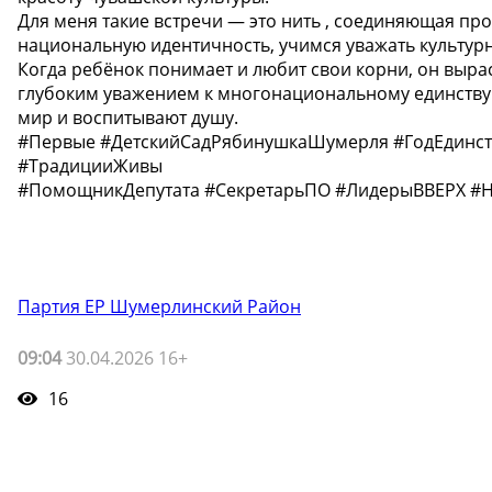
Для меня такие встречи — это нить , соединяющая про
национальную идентичность, учимся уважать культур
Когда ребёнок понимает и любит свои корни, он вырас
глубоким уважением к многонациональному единству
мир и воспитывают душу.
#Первые #ДетскийСадРябинушкаШумерля #ГодЕдинс
#ТрадицииЖивы
#ПомощникДепутата #СекретарьПО #ЛидерыВВЕРХ #
Партия ЕР Шумерлинский Район
09:04
30.04.2026 16+
16