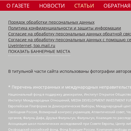
О ГАЗЕТЕ
НОВОСТИ
СТАТЬИ
ОБРАТНАЯ
Порядок обработки персональных данных
Политика конфиденциальности и защиты информации
Согласие на обработку персональных данных обратной свя
Согласие на обработку персональных данных с помощью се
LiveInternet, top.mail.ru
ПОКАЗАТЬ БАННЕРНЫЕ МЕСТА
В титульной части сайта использованы фотографии авторов с
* Перечень иностранных и международных неправительств
Национальный фонд в поддержку демократии, Институт Открытое Общество
Институт Международных Отношений, MEDIA DEVELOPMENT INVESTMENT FUND,
Европейская Платформа за Демократические Выборы, Международный цент
Свободная Россия, Всемирный конгресс украинцев, Атлантический совет, Ч
органов, Фалунь Дафа, Друзья Фалуньгун, Фалуньгун, Коалиция по рассле
Ассоциация школ политических исследований при Совете Европы, Центр ли
Оксфордский российский фонд, Фонд Будущее России, Компания свободы ин