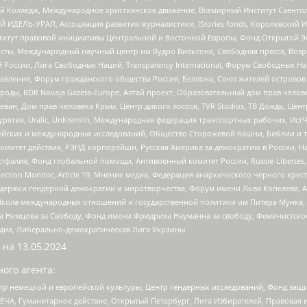
 Колледж, Международное христианское движение, Всемирный Институт Саентол
 ИДЕЛЬ-УРАЛ, Ассоциация развития журналистики, IStories fonds, Королевск
r, Институт правовой инициативы Центральной и Восточной Европы, Фонд Открытой Э
ты, Международный научный центр им Вудро Вильсона, Свободная пресса, Возро
России, Лига Свободных Наций, Transparеncy International, Форум Свободных Н
правления, Форум гражданского общества Россия, Беллона, Союз жителей острово
роды, BDR Novaja Gazeta-Europe, Алтай проект, Образовательный дом прав челов
еван, Дом прав человека Крым, Центр дикого лосося, TVR Studios, ТВ Дождь, Це
урятия, Uralic, UnKremlin, Международная федерация транспортных рабочих, Ист
ейских и международных исследований, Общество Сторожевой башни, Библии и тр
омитет действия, РЭНД корпорейшн, Русская Америка за демократию в России, Н
фалия, Фонд глобальной помощи, Антивоенный комитет России, Russie-Libertes, L
lection Monitor, Article 19, Мнение медиа, Федерация анархического черного кр
и гендерной демократии и миротворчества, Форум имени Льва Копелева, American C
г, Школа международных отношений и государственной политики им Питера Мунка
 Немцова за Свободу, Фонд имени Фридриха Науманна за свободу, Феминистско
медиа, Либерально-демократическая Лига Украины
 на
13.05.2024
ого агента:
р немецкой и европейской культуры, Центр гендерных исследований, Фонд защи
ЧА, Гуманитарное действие, Открытый Петербург, Лига Избирателей, Правовая 