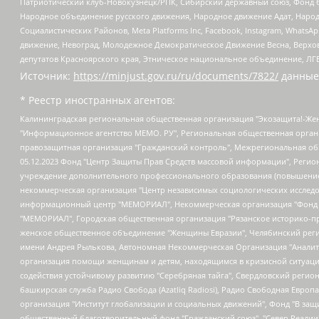
Патриотический клуб-Новокузнецк/РПК, Сибирский державный союз, Фонд б
Народное объединение русского движения, Народное движение Адат, Народ
Социалистических Районов, Meta Platforms Inc, Facebook, Instagram, Wha
движение, Невоград, Молодежное Демократическое Движение Весна, Верхов
депутатов Красноярского края, Этническое национальное объединение, ЛГ
Источник:
https://minjust.gov.ru/ru/documents/7822/
данные
* Реестр иностранных агентов:
Калининградская региональная общественная организация "Экозащита!-Женсовет", Фонд содействия защите прав и свобод граждан "Общественный вердикт", Фонд "Институт Развития Свободы Информации", Частное учреждение "Информационное агентство МЕМО. РУ", Региональная общественная организация "Общественная комиссия по сохранению наследия академика Сахарова", Фонд поддержки свободы прессы, Санкт-Петербургская общественная правозащитная организация "Гражданский контроль", Межрегиональная общественная организация "Информационно-просветительский центр "Мемориал", Региональный Фонд "Центр Защиты Прав Средств Массовой Информации", с 05.12.2023 Фонд "Центр Защиты Прав Средств массовой информации", Региональная общественная благотворительная организация помощи беженцам и мигрантам "Гражданское содействие", Негосударственное образовательное учреждение дополнительного профессионального образования (повышение квалификации) специалистов "АКАДЕМИЯ ПО ПРАВАМ ЧЕЛОВЕКА", Свердловская региональная общественная организация "Сутяжник", Автономная некоммерческая организация "Центр независимых социологических исследований", Союз общественных объединений "Российский исследовательский центр по правам человека", Региональное общественное учреждение научно-информационный центр "МЕМОРИАЛ", Некоммерческая организация "Фонд защиты гласности", Автономная некоммерческая организация "Институт прав человека", Городская общественная организация "Екатеринбургское общество "МЕМОРИАЛ", Городская общественная организация "Рязанское историко-просветительское и правозащитное общество "Мемориал" (Рязанский Мемориал), Челябинский региональный орган общественной самодеятельности – женское общественное объединение "Женщины Евразии", Челябинский региональный орган общественной самодеятельности "Уральская правозащитная группа", Фонд содействия защите здоровья и социальной справедливости имени Андрея Рылькова, Автономная Некоммерческая Организация "Аналитический Центр Юрия Левады", Автономная некоммерческая организация социальной поддержки населения "Проект Апрель", Региональная общественная организация помощи женщинам и детям, находящимся в кризисной ситуации "Информационно-методический центр "Анна", Фонд содействия развитию массовых коммуникаций и правовому просвещению "Так-так-Так", Фонд содействия устойчивому развитию "Серебряная тайга", Свердловский региональный общественный фонд социальных проектов "Новое время", "Idel.Реалии", Кавказ.Реалии, Крым.Реалии, Телеканал Настоящее Время, Татаро-башкирская служба Радио Свобода (Azatliq Radiosi), Радио Свободная Европа/Радио Свобода (PCE/PC), "Сибирь.Реалии", "Фактограф", Благотворительный фонд помощи осужденным и их семьям, Автономная некоммерческая организация "Институт глобализации и социальных движений", Фонд "В защиту прав заключенных", Частное учреждение "Центр поддержки и содействия развитию средств массовой информации", Пензенский региональный общественный благотворительный фонд "Гражданский союз", "Север.Реалии", Некоммерческая организация Фонд "Правовая инициатива", Общество с ограниченной ответственностью "Радио Свободная Европа/Радио Свобода", Чешское информационное агентство "MEDIUM-ORIENT", Красноярская региональная общественная организация "Мы против СПИДа", Камалягин Денис Николаевич, Маркелов Сергей Евгеньевич, Пономарев Лев Александрович, Савицкая Людмила Алексеевна, Автоно