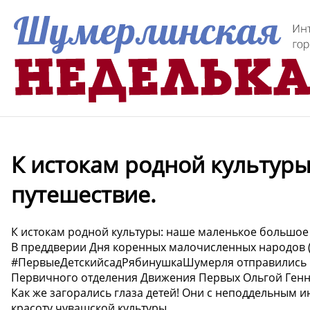
К истокам родной культур
путешествие.
К истокам родной культуры: наше маленькое большое
В преддверии Дня коренных малочисленных народов 
#ПервыеДетскийсадРябинушкаШумерля отправились в 
Первичного отделения Движения Первых Ольгой Генн
Как же загорались глаза детей! Они с неподдельным 
красоту чувашской культуры.