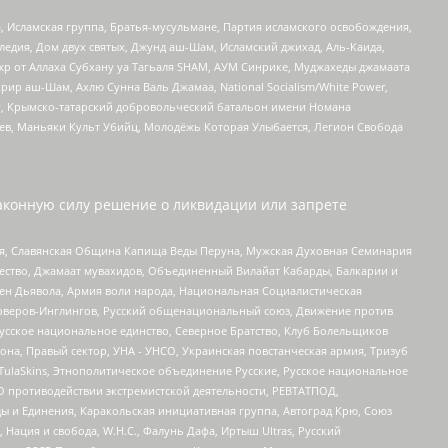
 Исламская группа, Братья-мусульмане, Партия исламского освобождения,
едия, Дом двух святых, Джунд аш-Шам, Исламский джихад, Аль-Каида,
жр от Аллаха Субхану уа Тагьаля SHAM, АУМ Синрике, Муджахеды джамаата
рир аш-Шам, Ахлю Сунна Валь Джамаа, National Socialism/White Power,
рг, Крымско-татарский добровольческий батальон имени Номана
оев, Маньяки Культ Убийц, Молодёжь Которая Улыбается, Легион Свобода
аконную силу решение о ликвидации или запрете
ья, Славянская Община Капища Веды Перуна, Мужская Духовная Семинария
щество, Джамаат мувахидов, Объединенный Вилайат Кабарды, Балкарии и
ден Дьявола, Армия воли народа, Национальная Социалистическая
роверов-Инглингов, Русский общенациональный союз, Движение против
усское национальное единство, Северное Братство, Клуб Болельщиков
а, Правый сектор, УНА - УНСО, Украинская повстанческая армия, Тризуб
 TulaSkins, Этнополитическое объединение Русские, Русское национальное
О противодействии экстремистской деятельности, РЕВТАТПОД,
ы и Единения, Каракольская инициативная группа, Автоград Крю, Союз
 Нация и свобода, W.H.С., Фалунь Дафа, Иртыш Ultras, Русский