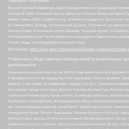
террористическими:
Высший военный Маджлисуль Шура Объединенных сил моджахедов Кавказа, Ко
Лашкар-И-Тайба, Исламская группа, Движение Талибан, Исламская партия Т
Имарат Кавказ, АБТО, Правый сектор, Исламское государство, Джабха аль-
Ат-Тавхида Валь-Джихад, Чистопольский Джамаат, Рохнамо ба суи давлати и
Артподготовка, Религиозная группа “Джамаат “Красный пахарь”, Колумбайн
Челебиджихана, Азов, Партия исламского возрождения Таджикистана, Народ
России, Айдар, Русский добровольческий корпус
Источник:
http://nac.gov.ru/terroristicheskie-i-ekstremistskie-
* Перечень общественных объединений и религиозных орг
деятельности:
Национал-большевистская партия, ВЕК РА, Рада земли Кубанской Духовно
Староверов-Инглингов, Нурджулар, К Богодержавию, Таблиги Джамаат, Сви
Карачая, Союз славян, Ат-Такфир Валь-Хиджра, Пит Буль, Национал-социал
Инициатива города Череповца, Духовно-Родовая Держава Русь, Русское н
нелегальной иммиграции, Кровь и Честь, О свободе совести и о религиоз
Футбольного Клуба Динамо, Файзрахманисты, Мусульманская религиозная о
им. Степана Бандеры, Братство, Белый Крест, Misanthropic division, Рели
объединение Атака, Мечеть Мирмамеда, Община Коренного Русского народа
Артподготовка, Штольц, В честь иконы Божией Матери Державная, Сектор 1
Славянских Сил Руси, Алля-Аят, Благотворительный пансионат Ак Умут, Русск