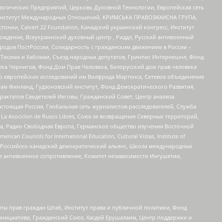
огических Предприятий, Церковь Духовной Технологии, Европейская сеть
ий Институт Международных Отношений, КРИМСЬКА ПРАВОЗАХИСНА ГРУПА,
стонии, Calvert 22 Foundation, Канадский украинский конгресс, Институт
ждение, Всеукраинский духовный центр , Риддл, Русский антивоенный
ародов ПостРоссии, Солидарность с гражданским движением в России –
в Тисима и Хабомаи, Съезд народных депутатов, Гринпис Интернешнл, Фонд
ека Чернигов, Фонд Дом Прав Человека, Белорусский дом прав человека
нтр европейских исследований им Вилфрида Мартенса, Сетевое объединение
Чам Финланд, Гудзоновский институт, Фонд Демократического Развития,
актатов Свидетелей Иеговы, Гражданский Совет, Центр анализа
астоящая Россия, Глобальная сеть журналистов-расследователей, Служба
a Asocicion de Rusos Libres, Союз за возвращение Северных территорий,
еста, Радио Свободная Европа, Германское общество изучения Восточной
ouncils for International Education, Cultural Vistas, Institute of
, Российско-канадский демократический альянс, Школа международных
е антивоенное сопротивление, Комитет независимости Ингушетии,
ты прав граждан Штаб, Институт права и публичной политики, Фонд
инициатива, Гражданский Союз, Хасдей Ерушалаим, Центр поддержки и