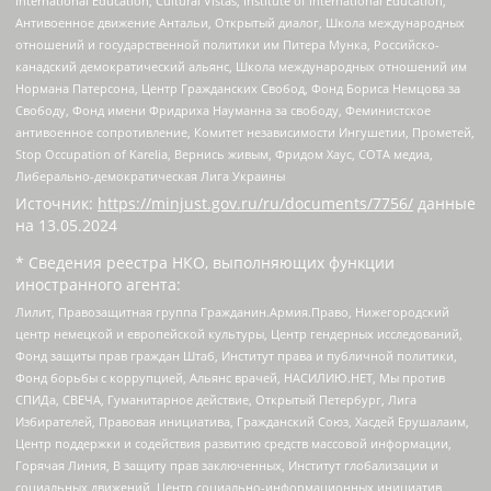
International Education, Cultural Vistas, Institute of International Education,
Антивоенное движение Антальи, Открытый диалог, Школа международных
отношений и государственной политики им Питера Мунка, Российско-
канадский демократический альянс, Школа международных отношений им
Нормана Патерсона, Центр Гражданских Свобод, Фонд Бориса Немцова за
Свободу, Фонд имени Фридриха Науманна за свободу, Феминистское
антивоенное сопротивление, Комитет независимости Ингушетии, Прометей,
Stop Occupation of Karelia, Вернись живым, Фридом Хаус, СОТА медиа,
Либерально-демократическая Лига Украины
Источник:
https://minjust.gov.ru/ru/documents/7756/
данные
на
13.05.2024
* Сведения реестра НКО, выполняющих функции
иностранного агента:
Лилит, Правозащитная группа Гражданин.Армия.Право, Нижегородский
центр немецкой и европейской культуры, Центр гендерных исследований,
Фонд защиты прав граждан Штаб, Институт права и публичной политики,
Фонд борьбы с коррупцией, Альянс врачей, НАСИЛИЮ.НЕТ, Мы против
СПИДа, СВЕЧА, Гуманитарное действие, Открытый Петербург, Лига
Избирателей, Правовая инициатива, Гражданский Союз, Хасдей Ерушалаим,
Центр поддержки и содействия развитию средств массовой информации,
Горячая Линия, В защиту прав заключенных, Институт глобализации и
социальных движений, Центр социально-информационных инициатив