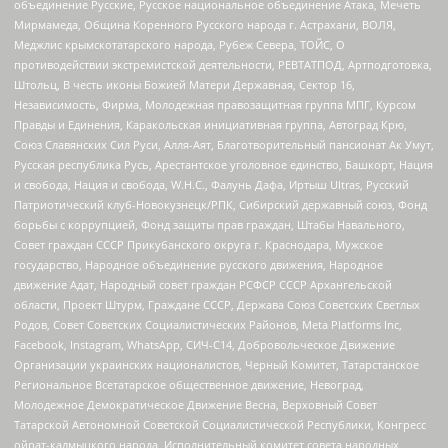
объединение Русские, Русское национальное объединение Атака, Мечеть
Мирмамеда, Община Коренного Русского народа г. Астрахани, ВОЛЯ,
Меджлис крымскотатарского народа, Рубеж Севера, ТОЙС, О
противодействии экстремистской деятельности, РЕВТАТПОД, Артподготовка,
Штольц, В честь иконы Божией Матери Державная, Сектор 16,
Независимость, Фирма, Молодежная правозащитная группа МПГ, Курсом
Правды и Единения, Каракольская инициативная группа, Автоград Крю,
Союз Славянских Сил Руси, Алля-Аят, Благотворительный пансионат Ак Умут,
Русская республика Русь, Арестантское уголовное единство, Башкорт, Нация
и свобода, Нация и свобода, W.H.С., Фалунь Дафа, Иртыш Ultras, Русский
Патриотический клуб-Новокузнецк/РПК, Сибирский державный союз, Фонд
борьбы с коррупцией, Фонд защиты прав граждан, Штабы Навального,
Совет граждан СССР Прикубанского округа г. Краснодара, Мужское
государство, Народное объединение русского движения, Народное
движение Адат, Народный совет граждан РСФСР СССР Архангельской
области, Проект Штурм, Граждане СССР, Держава Союз Советских Светлых
Родов, Совет Советских Социалистических Районов, Meta Platforms Inc,
Facebook, Instagram, WhatsApp, СИЧ-С14, Добровольческое Движение
Организации украинских националистов, Черный Комитет, Татарстанское
Региональное Всетатарское общественное движение, Невоград,
Молодежное Демократическое Движение Весна, Верховный Совет
Татарской Автономной Советской Социалистической Республики, Конгресс
ойрат-калмыцкого народа, Исполнительный комитет совета народных