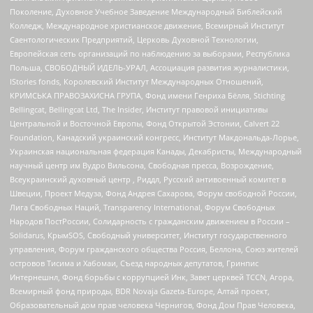
Поколение, Духовное Учебное Заведение Международный Библейский
Колледж, Международное христианское движение, Всемирный Институт
Саентологических Предприятий, Церковь Духовной Технологии,
Европейская сеть организаций по наблюдению за выборами, Республика
Польша, СВОБОДНЫЙ ИДЕЛЬ-УРАЛ, Ассоциация развития журналистики,
IStories fonds, Королевский Институт Международных Отношений,
КРИМСЬКА ПРАВОЗАХИСНА ГРУПА, Фонд имени Генриха Бёлля, Stichting
Bellingcat, Bellingcat Ltd, The Insider, Институт правовой инициативы
Центральной и Восточной Европы, Фонд Открытой Эстонии, Calvert 22
Foundation, Канадский украинский конгресс, Институт Макдональда-Лорье,
Украинская национальная федерация Канады, Декабристы, Международный
научный центр им Вудро Вильсона, Свободная пресса, Возрождение,
Всеукраинский духовный центр , Риддл, Русский антивоенный комитет в
Швеции, Проект Медуза, Фонд Андрея Сахарова, Форум свободной России,
Лига Свободных Наций, Transparеncy International, Форум Свободных
Народов ПостРоссии, Солидарность с гражданским движением в России –
Solidarus, КрымSOS, Свободный университет, Институт государственного
управления, Форум гражданского общества Россия, Беллона, Союз жителей
островов Тисима и Хабомаи, Съезд народных депутатов, Гринпис
Интернешнл, Фонд борьбы с коррупцией Инк, Завет церквей TCCN, Агора,
Всемирный фонд природы, BDR Novaja Gazeta-Europe, Алтай проект,
Образовательный дом прав человека Чернигов, Фонд Дом Прав Человека,