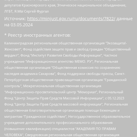
депутатов Красноярского края, Этническое национальное объединение,
ЛГБТ, Я.МЫ Сергей Фургал
Источник:
https://minjust.gov.ru/ru/documents/7822/
данные
на
03.05.2024
* Реестр иностранных агентов:
Калининградская региональная общественная организация "Экозащита!-Женсовет", Фонд содействия защите прав и свобод граждан "Общественный вердикт", Фонд "Институт Развития Свободы Информации", Частное учреждение "Информационное агентство МЕМО. РУ", Региональная общественная организация "Общественная комиссия по сохранению наследия академика Сахарова", Фонд поддержки свободы прессы, Санкт-Петербургская общественная правозащитная организация "Гражданский контроль", Межрегиональная общественная организация "Информационно-просветительский центр "Мемориал", Региональный Фонд "Центр Защиты Прав Средств Массовой Информации", с 05.12.2023 Фонд "Центр Защиты Прав Средств массовой информации", Региональная общественная благотворительная организация помощи беженцам и мигрантам "Гражданское содействие", Негосударственное образовательное учреждение дополнительного профессионального образования (повышение квалификации) специалистов "АКАДЕМИЯ ПО ПРАВАМ ЧЕЛОВЕКА", Свердловская региональная общественная организация "Сутяжник", Автономная некоммерческая организация "Центр независимых социологических исследований", Союз общественных объединений "Российский исследовательский центр по правам человека", Региональное общественное учреждение научно-информационный центр "МЕМОРИАЛ", Некоммерческая организация "Фонд защиты гласности", Автономная некоммерческая организация "Институт прав человека", Городская общественная организация "Екатеринбургское общество "МЕМОРИАЛ", Городская общественная организация "Рязанское историко-просветительское и правозащитное общество "Мемориал" (Рязанский Мемориал), Челябинский региональный орган общественной самодеятельности – женское общественное объединение "Женщины Евразии", Челябинский региональный орган общественной самодеятельности "Уральская правозащитная группа", Фонд содействия защите здоровья и социальной справедливости имени Андрея Рылькова, Автономная Некоммерческая Организация "Аналитический Центр Юрия Левады", Автономная некоммерческая организация социальной поддержки населения "Проект Апрель", Региональная общественная организация помощи женщинам и детям, находящимся в кризисной ситуации "Информационно-методический центр "Анна", Фонд содействия развитию массовых коммуникаций и правовому просвещению "Так-так-Так", Фонд содействия устойчивому развитию "Серебряная тайга", Свердловский региональный общественный фонд социальных проектов "Новое время", "Idel.Реалии", Кавказ.Реалии, Крым.Реалии, Телеканал Настоящее Время, Татаро-башкирская служба Радио Свобода (Azatliq Radiosi), Радио Свободная Европа/Радио Свобода (PCE/PC), "Сибирь.Реалии", "Фактограф", Благотворительный фонд помощи осужденным и их семьям, Автономная некоммерческая организация "Институт глобализации и социальных движений", Фонд "В защиту прав заключенных", Частное учреждение "Центр поддержки и содействия развитию средств массовой информации", Пензенский региональный общественный благотворительный фонд "Гражданский союз", "Север.Реалии", Некоммерческая организация Фонд "Правовая инициатива", Общество с ограниченной ответственностью "Радио Свободная Европа/Радио Свобода", Чешское информационное агентство "MEDIUM-ORIENT", Красноярская региональная общественная организация "Мы против СПИДа", Камалягин Денис Николаевич, Маркелов Сергей Евгеньевич, Пономарев Лев Александрович, Савицкая Людмила Алексеевна, Автономная некоммерческая организация "Центр по работе с проблемой насилия "НАСИЛИЮ.НЕТ", Межрегиональный профессиональный союз работников здравоохранения "Альянс врачей", Юридическое лицо, зарегистрированное в Латвийской Республике, SIA "Medusa Project" (регистрационный номер 40103797863, дата регистрации 10.06.2014), Некоммерческая организация "Фонд по борьбе с коррупцией", Автономная некоммерческая организация "Институт права и публичной политики", Баданин Роман Сергеевич, Гликин Максим Александрович, Железнова Мария Михайловна, Лукьянова Юлия Сергеевна, Маетная Елизавета Витальевна, Маняхин Петр Борисович, Чуракова Ольга Владимировна, Ярош Юлия Петровна, Юридическое лицо "The Insider SIA", зарегистрированное в Риге, Латвийская Республика (дата регистрации 26.06.2015), являющееся администратором доменного имени интернет-издания "The Insider SIA", https://theins.ru, Постернак Алексей Евгеньевич, Рубин Михаил Аркадьевич, Анин Роман Александрович, Юридическое лицо Istories fonds, зарегистрированное в Латвийской Республике (регистрационный номер 50008295751, дата регистрации 24.02.2020), Великовский Дмитрий Александрович, Долинина Ирина Николаевна, Мароховская Алеся Алексеевна, Шлейнов Роман Юрьевич, Шмагун Олеся Валентиновна, Общество с ограниченной ответственностью "Альтаир 2021", Общество с ограниченной ответственностью "Вега 2021", Общество с ограниченной ответственностью "Главный редактор 2021", Общество с ограниченной ответственностью "Ромашки монолит", Важенков Артем Валерьевич, Ивановская областная общественная организация "Центр гендерных исследований", Гурман Юрий Альбертович, Медиапроект "ОВД-Инфо", Егоров Владимир Владимирович, Жилинский Владимир Александрович, Общество с ограниченной ответственностью "ЗП", Иванова София Юрьевна, Карезина Инна Павловна, Кильтау Екатерина Викторовна, Петров Алексей Викторович, Пискунов Сергей Евгеньевич, Смирнов Сергей Сергеевич, Тихонов Михаил Сергеевич, Общество с ограниченной ответственностью "ЖУРНАЛИСТ-ИНОСТРАННЫЙ АГЕНТ", Арапова Галина Юрьевна, Вольтская Татьяна Анатольевна, Американская компания "Mason G.E.S. Anonymous Foundation" (США), являющаяся владельцем интернет-издания https://mnews.world/, Компания "Stichting Bellingcat", зарегистрированная в Нидерландах (дата регистрации 11.07.2018), Захаров Андрей Вячеславович, Клепиковская Екатерина Дмитриевна, Общество с ограниченной ответственностью "МЕМО", Перл Роман Александрович, Симонов Евгений Алексеевич, Соловьева Елена Анатольевна, Сотников Даниил Владимирович, Сурначева Елизавета Дмитриевна, Автономная некоммерческая организация по защите прав человека и информированию населения "Якутия – Наше Мнение", Общество с ограниченной ответственностью "Москоу диджитал медиа", с 26.01.2023 Общество с ограниченной ответственностью "Чайка Белые сады", Ветошкина Валерия Валерьевна, Заговора Максим Александрович, Межрегиональное общественное движение "Российская ЛГБТ - сеть", Оленичев Максим Владимирович, Павлов Иван Юрьевич, Скворцова Елена Сергеевна, Общество с ограниченной ответственностью "Как бы инагент", Кочетков Игорь Викторович, Общество с ограниченной ответственностью "Честные выборы", Еланчик Олег Александрович, Общество с ограниченной ответственностью "Нобелевский призыв", Гималова Регина Эмилевна, Григорьев Андрей Валерьевич, Григорьева Алина Александровна, Ассоциация по содействию защите прав призывников, альтернативнослужащих и военнослужащих "Правозащитная группа "Гражданин.Армия.Право", Хисамова Регина Фаритовна, Автономная некоммерческая организация по реализации социально-правовых программ "Лилит", Дальневосточное общественное движение "Маяк", Санкт-Петербургская ЛГБТ-инициативная группа "Выход", Инициативная группа ЛГБТ+ "Реверс", Алексеев Андрей Викторович, Бекбулатова Таисия Львовна, Беляев Иван Михайлович, Владыкина Елена Сергеевна, Гельман Марат Александрович, Никульшина Вероника Юрьевна, Толоконникова Надежда Андреевна, Шендерович Виктор Анатольевич, Общество с ограниченной ответственностью "Данное сообщение", Общество с ограниченной ответственностью Издательский дом "Новая глава", Айнбиндер Александра Александровна, Московский комьюнити-центр для ЛГБТ+инициатив, Благотворительный фонд развития филантропии, Deutsche Welle (Германия, Kurt-Schumacher-Strasse 3, 53113 Bonn), Борзунова Мария Михайловна, Воробьев Виктор Викторович, Голубева Анна Львовна, Константинова Алла Михайловна, Малкова Ирина Владимировна, Мурадов Мурад Абдулгалимович, Осетинская Елизавета Николаевна, Понасенков Евгений Николаевич, Ганапольский Матвей Юрьевич, Киселев Евгений Алексеевич, Борухович Ирина Григорьевна, Дремин Иван Тимофеевич, Дубровский Дмитрий Викторович, Красноярская региональная общественная организация поддержки и развития альтернативных образовательных технологий и межкультурных коммуникаций "ИНТЕРРА", Маяковская Екатерина Алексеевна, Фейгин Марк Захарович, Филимонов Андрей Викторович, Дзугкоева Регина Николаевна, Доброхотов Роман Александрович, Дудь Юрий Александрович, Елкин Сергей Владимирович, Кругликов Кирилл Игоревич, Сабунаева Мария Леонидовна, Семенов Алексей Владимирович, Шаинян Карен Багратович, Шульман Екатерина Михайловна, Асафьев Артур Валерьевич, Вахштайн Виктор Семенович, Венедиктов Алексей Алексеевич, Лушникова Екатерина Евгеньевна, Волков Леонид Михайлович, Невзоров Александр Глебович, Пархоменко Сергей Борисович, Сироткин Ярослав Николаевич, Кара-Мурза Владимир Владимирович, Баранова Наталья Владимировна, Гозман Леонид Яковлевич, Кагарлицкий Борис Юльевич, Климарев Михаил Валерьевич, Милов Владимир Станиславович, Автономная некоммерческая организация Краснодарский центр современного искусства "Типография", Моргенштерн Алишер Тагирович, Соболь Любовь Эдуардовна, Общество с ограниченной ответственностью "ЛИЗА НОРМ", Каспаров Гарри Кимович, Ходорковский Михаил Борисович, Общество с ограниченной ответственностью "Апрельские тезисы", Данилович Ирина Брониславовна, Кашин Олег Владимирович, Петров Николай Владимирович, Пивоваров Алексей Владимирович, Соколов Михаил Владимирович, Цветкова Юлия Владимировна, Чичваркин Евгений Александрович, Комитет против пыток/Команда против пыток, Общество с ограниченной ответственностью "Первый научный", Общество с ограниченной ответственностью "Вертолет и ко", Белоцерковская Вероника Борисовна, Кац Максим Евгеньевич, Лазарева Татьяна Юрьевна, Шаведдинов Руслан Табризович, Яшин Илья Валерьевич, Общество с ограниченной ответственностью "Иноагент ААВ", Алешковский Дмитрий Петрович, Альбац Евгения Марковна, Быков Дмитрий Львович, Галямина Юлия Евгеньевна, Лойко Сергей Леонидович, Мартынов Кирилл Константинович, Медведев Сергей Александрович, Крашенинников Федор Геннадиевич, Гордеева Катерина Вл