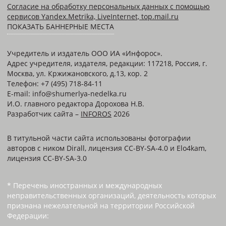
Согласие на обработку персональных данных с помощью
сервисов Yandex.Metrika, LiveInternet, top.mail.ru
ПОКАЗАТЬ БАННЕРНЫЕ МЕСТА
Учредитель и издатель ООО ИА «Инфорос».
Адрес учредителя, издателя, редакции: 117218, Россия, г.
Москва, ул. Кржижановского, д.13, кор. 2
Телефон: +7 (495) 718-84-11
E-mail: info@shumerlya-nedelka.ru
И.О. главного редактора Дорохова Н.В.
Разработчик сайта –
INFOROS
2026
В титульной части сайта использованы фотографии
авторов с ником Dirall, лицензия CC-BY-SA-4.0 и Elo4kam,
лицензия CC-BY-SA-3.0
* Перечень иностранных и международных
неправительственных организаций, деятельность которых
признана нежелательной на территории Российской
Федерации: