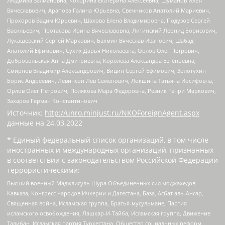
Людмила Залмановна, Кокорина Екатерина Алексеевна, Шуманов Илья
Вячеславович, Арапова Галина Юрьевна, Свечников Анатолий Мариевич,
Прохоров Вадим Юрьевич, Шахова Елена Владимировна, Подузов Сергей
Васильевич, Протасова Ирина Вячеславовна, Литинский Леонид Борисович,
Лукашевский Сергей Маркович, Бахмин Вячеслав Иванович, Шабад
Анатолий Ефимович, Сухих Дарья Николаевна, Орлов Олег Петрович,
Добровольская Анна Дмитриевна, Королева Александра Евгеньевна,
Смирнов Владимир Александрович, Вицин Сергей Ефимович, Золотухин
Борис Андреевич, Левинсон Лев Семенович, Локшина Татьяна Иосифовна,
Орлов Олег Петрович, Полякова Мара Федоровна, Резник Генри Маркович,
Захаров Герман Константинович
Источник:
http://unro.minjust.ru/NKOForeignAgent.aspx
данные на
24.03.2022
* Единый федеральный список организаций, в том числе
иностранных и международных организаций, признанных
в соответствии с законодательством Российской Федерации
террористическими:
Высший военный Маджлисуль Шура Объединенных сил моджахедов
Кавказа, Конгресс народов Ичкерии и Дагестана, База, Асбат аль-Ансар,
Священная война, Исламская группа, Братья-мусульмане, Партия
исламского освобождения, Лашкар-И-Тайба, Исламская группа, Движение
Талибан, Исламская партия Туркестана, Общество социальных реформ,