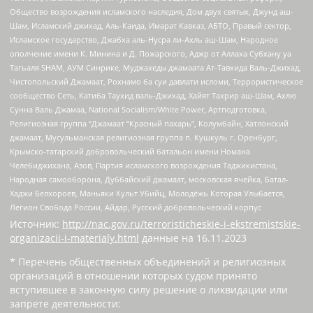
Общество возрождения исламского наследия, Дом двух святых, Джунд аш-
Шам, Исламский джихад, Аль-Каида, Имарат Кавказ, АБТО, Правый сектор,
Исламское государство, Джабха аль-Нусра ли-Ахль аш-Шам, Народное
ополчение имени К. Минина и Д. Пожарского, Аджр от Аллаха Субхану уа
Тагьаля SHAM, АУМ Синрике, Муджахеды джамаата Ат-Тавхида Валь-Джихад,
Чистопольский Джамаат, Рохнамо ба суи давлати исломи, Террористическое
сообщество Сеть, Катиба Таухид валь-Джихад, Хайят Тахрир аш-Шам, Ахлю
Сунна Валь Джамаа, National Socialism/White Power, Артподготовка,
Религиозная группа “Джамаат “Красный пахарь”, Колумбайн, Хатлонский
джамаат, Мусульманская религиозная группа п. Кушкуль г. Оренбург,
Крымско-татарский добровольческий батальон имени Номана
Челебиджихана, Азов, Партия исламского возрождения Таджикистана,
Народная самооборона, Дуббайский джамаат, московская ячейка, Батал-
Хаджи Белхороев, Маньяки Культ Убийц, Молодёжь Которая Улыбается,
Легион Свобода России, Айдар, Русский добровольческий корпус
Источник:
http://nac.gov.ru/terroristicheskie-i-ekstremistskie-
organizacii-i-materialy.html
данные на
16.11.2023
* Перечень общественных объединений и религиозных
организаций в отношении которых судом принято
вступившее в законную силу решение о ликвидации или
запрете деятельности: