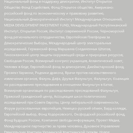
Национальный фонд в поддержку демократии, Институт Открытое
Общество Фонд Содействия, Фонд Открытое общество, Американо-
российский фонд по экономическому и правовому развитию,
Национальный Демократический Институт Международных Отношений,
MEDIA DEVELOPMENT INVESTMENT FUND, Международный Республиканский
Институт, Открытая Россия, Институт современной России, Черноморский
фонд регионального сотрудничества, Европейская Платформа за
Демократические Выборы, Международный центр электоральных
исследований, Германский фонд Маршалла Соединенных Штатов,
Тихоокеанский центр защиты окружающей среды и природных ресурсов,
Свободная Россия, Всемирный конгресс украинцев, Атлантический совет,
Человек в беде, Европейский фонд за демократию, Джеймстаунский фонд,
Прожект Хармони, Родники дракона, Врачи против насильственного
извлечения органов, Фалунь Дафа, Друзья Фалуньгун, Фалуньгун, Коалиция
по расследованию преследования в отношении Фалуньгун в Китае,
Всемирная организация по расследованию преследований Фалуньгун,
Пражский гражданский центр, Ассоциация школ политических
исследований при Совете Европы, Центр либеральной современности,
Форум русскоязычных европейцев, Немецко-русский обмен, Бард колледж,
Европейский выбор, Фонд Ходорковского, Оксфордский российский фонд,
Фонд Будущее России, Компания свободы информации, Проект Медиа,
Международное партнерство за права человека, Духовное Управление
Евангельских Христиан Украинской Христианской Церкви, Новое