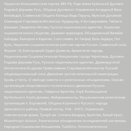
Национал-большевистская партия, ВЕК РА, Рада земли Кубанской Духовно
Родовой Державы Русь, Община Духовного Управления Асгардской Веси
Беловодья, Славянская Община Капища Веды Перуна, Мужская Духовная
Семинария Староверов-Инглингов, Нурджулар, К Богодержавию, Таблиги
Джамаат, Свидетели Иеговы, Русское национальное единство, Национал-
социалистическое общество, Джамаат мувахидов, Объединенный Вилайат
Кабарды, Балкарии и Карачая, Союз славян, Ат-Такфир Валь-Хиджра, Пит
Буль, Национал-социалистическая рабочая партия России, Славянский союз,
Формат-18, Благородный Орден Дьявола, Армия воли народа,
Национальная Социалистическая Инициатива города Череповца, Духовно-
Родовая Держава Русь, Русское национальное единство, Древнерусской
Инглистической церкви Православных Староверов-Инглингов, Русский
общенациональный союз, Движение против нелегальной иммиграции,
Кровь и Честь, О свободе совести и о религиозных объединениях, Омская
организация общественного политического движения Русское
национальное единство, Северное Братство, Клуб Болельщиков
Футбольного Клуба Динамо, Файзрахманисты, Мусульманская религиозная
организация п. Боровский, Община Коренного Русского народа
Щелковского района, Правый сектор, УНА - УНСО, Украинская
повстанческая армия, Тризуб им. Степана Бандеры, Братство, Белый Крест,
Misanthropic division, Религиозное объединение последователей инглиизма,
Народная Социальная Инициатива, TulaSkins, Этнополитическое