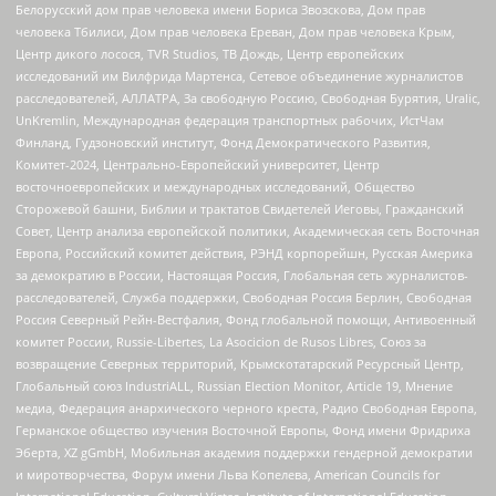
Белорусский дом прав человека имени Бориса Звозскова, Дом прав
человека Тбилиси, Дом прав человека Ереван, Дом прав человека Крым,
Центр дикого лосося, TVR Studios, ТВ Дождь, Центр европейских
исследований им Вилфрида Мартенса, Сетевое объединение журналистов
расследователей, АЛЛАТРА, За свободную Россию, Свободная Бурятия, Uralic,
UnKremlin, Международная федерация транспортных рабочих, ИстЧам
Финланд, Гудзоновский институт, Фонд Демократического Развития,
Комитет-2024, Центрально-Европейский университет, Центр
восточноевропейских и международных исследований, Общество
Сторожевой башни, Библии и трактатов Свидетелей Иеговы, Гражданский
Совет, Центр анализа европейской политики, Академическая сеть Восточная
Европа, Российский комитет действия, РЭНД корпорейшн, Русская Америка
за демократию в России, Настоящая Россия, Глобальная сеть журналистов-
расследователей, Служба поддержки, Свободная Россия Берлин, Свободная
Россия Северный Рейн-Вестфалия, Фонд глобальной помощи, Антивоенный
комитет России, Russie-Libertes, La Asocicion de Rusos Libres, Союз за
возвращение Северных территорий, Крымскотатарский Ресурсный Центр,
Глобальный союз IndustriALL, Russian Election Monitor, Article 19, Мнение
медиа, Федерация анархического черного креста, Радио Свободная Европа,
Германское общество изучения Восточной Европы, Фонд имени Фридриха
Эберта, XZ gGmbH, Мобильная академия поддержки гендерной демократии
и миротворчества, Форум имени Льва Копелева, American Councils for