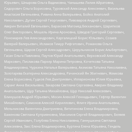
Юрьевич, Шнырова Ольга Вадимовна, Чанышева Лилия Айратовна,
Сидорович Ольга Борисовна, Туровский Александр Алексеевич, Васильева
Анастасия Евгеньевна, Ривина Анна Валерьевна, Бойко Анатолий
Николаевич, Дугин Сергей Георгиевич, Пивоваров Андрей Сергеевич,
Аверин Виталий Евгеньевич, Барахоев Магомед Бекханович, Шарипков
Олег Викторович, Мошель Ирина Ароновна, Шведов Григорий Сергеевич,
Пономарев Лев Александрович, Каргалицкий Борис Юльевич, Созаев
Валерий Валерьевич, Исламов Тимур Рифгатович, Романова Ольга
Евгеньевна, Щаров Сергей Алексадрович, Цирульников Борис Альбертович,
Гасан Ольга Павловна, Паутов Юрий Анатольевич, Верховский Александр
Маркович, Пислакова-Паркер Марина Петровна, Кочеткова Татьяна
Владимировна, Чуркина Наталья Валерьевна, Акимова Татьяна Николаевна,
Золотарева Екатерина Александровна, Рачинский Ян Збигневич, Жемкова
Елена Борисовна, Гудков Лев Дмитриевич, Илларионова Юлия Юрьевна,
Саранг Анна Васильевна, Захарова Светлана Сергеевна, Аверин Владимир
Анатольевич, Щур Татьяна Михайловна, Щур Николай Алексеевич,
Блинушов Андрей Юрьевич, Мосин Алексей Геннадьевич, Гефтер Валентин
Михайлович, Симонов Алексей Кириллович, Флиге Ирина Анатольевна,
Мельникова Валентина Дмитриевна, Вититинова Елена Владимировна,
Баженова Светлана Куприяновна, Максимов Сергей Владимирович, Беляев
Сергей Иванович, Голубева Елена Николаевна, Ганнушкина Светлана
Алексеевна, Закс Елена Владимировна, Буртина Елена Юрьевна, Гендель