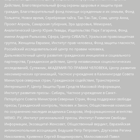
Действие, Благотворительный фонд охраны здоровья и защиты прав
граждан, Благотворительный фонд помощи осужденным и их семьям, Фонд
Тольятти, Новое время, Серебряная тайга, Так-Так-Так, Сова, центр Анна,
Проект Апрель, Самарская губерния, Эра здоровья, Мемориал,
Аналитический Центр Юрия Левады, Издательство Парк Гагарина, Фонд
имени Андрея Рылькова, Сфера, Центр СИБАЛЬТ, Уральская правозащитная
группа, Женщины Евразии, Институт прав человека, Фонд защиты гласности,
Российский исследовательский центр по правам человека,
Дальневосточный центр развития гражданских инициатив и социального
партнерства, Гражданское действие, Центр независимых социологических
исследований, Сутяжник, АКАДЕМИЯ ПО ПРАВАМ ЧЕЛОВЕКА, Центр развития
некоммерческих организаций, Частное учреждение в Калининграде Совета
Министров северных стран, Гражданское содействие, Трансперенси
Интернешнл-Р, Центр Защиты Прав Средств Массовой Информации,
Институт развития прессы - Сибирь, Частное учреждение в Санкт-
Петербурге Совета Министров Северных Стран, Фонд поддержки свободы
прессы, Гражданский контроль, Человек и Закон, Общественная комиссия
по сохранению наследия академика Сахарова, Информационное агентство
МЕМО. РУ, Институт региональной прессы, Институт Развития Свободы
Информации, Экозащита!-Женсовет, Общественный вердикт, Евразийская
антимонопольная ассоциация, Бедушев Петр Петрович, Дзугкоева Регина
Николаевна, Кривенко Сергей Владимирович, Милославский Павел