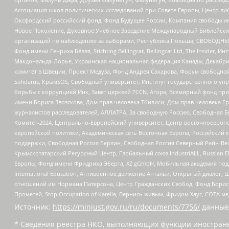
Ассоциация школ политических исследований при Совете Европы, Центр ли
Оксфордский российский фонд, Фонд Будущее России, Компания свободы ин
Новое Поколение, Духовное Учебное Заведение Международный Библейский
организаций по наблюдению за выборами, Республика Польша, СВОБОДНЫЙ
Фонд имени Генриха Бёлля, Stichting Bellingcat, Bellingcat Ltd, The Inside
Макдональда-Лорье, Украинская национальная федерация Канады, Декабрис
комитет в Швеции, Проект Медуза, Фонд Андрея Сахарова, Форум свободной 
Solidarus, КрымSOS, Свободный университет, Институт государственного у
борьбы с коррупцией Инк, Завет церквей TCCN, Агора, Всемирный фонд при
имени Бориса Звозскова, Дом прав человека Тбилиси, Дом прав человека Ер
журналистов расследователей, АЛЛАТРА, За свободную Россию, Свободная Б
Комитет-2024, Центрально-Европейский университет, Центр восточноевроп
европейской политики, Академическая сеть Восточная Европа, Российский к
поддержки, Свободная Россия Берлин, Свободная Россия Северный Рейн-Вест
Крымскотатарский Ресурсный Центр, Глобальный союз IndustriALL, Russian E
Европы, Фонд имени Фридриха Эберта, XZ gGmbH, Мобильная академия поддержк
International Education, Антивоенное движение Антальи, Открытый диало
отношений им Нормана Патерсона, Центр Гражданских Свобод, Фонд Бориса
Прометей, Stop Occupation of Karelia, Вернись живым, Фридом Хаус, СОТА 
Источник:
https://minjust.gov.ru/ru/documents/7756/
данные
* Сведения реестра НКО, выполняющих функции иностранн