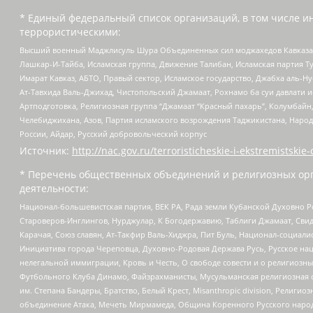
* Единый федеральный список организаций, в том числе и
террористическими:
Высший военный Маджлисуль Шура Объединенных сил моджахедов Кавказа, Ко
Лашкар-И-Тайба, Исламская группа, Движение Талибан, Исламская партия Т
Имарат Кавказ, АБТО, Правый сектор, Исламское государство, Джабха аль-
Ат-Тавхида Валь-Джихад, Чистопольский Джамаат, Рохнамо ба суи давлати и
Артподготовка, Религиозная группа “Джамаат “Красный пахарь”, Колумбайн
Челебиджихана, Азов, Партия исламского возрождения Таджикистана, Народ
России, Айдар, Русский добровольческий корпус
Источник:
http://nac.gov.ru/terroristicheskie-i-ekstremistskie-
* Перечень общественных объединений и религиозных орг
деятельности:
Национал-большевистская партия, ВЕК РА, Рада земли Кубанской Духовно
Староверов-Инглингов, Нурджулар, К Богодержавию, Таблиги Джамаат, Сви
Карачая, Союз славян, Ат-Такфир Валь-Хиджра, Пит Буль, Национал-социал
Инициатива города Череповца, Духовно-Родовая Держава Русь, Русское н
нелегальной иммиграции, Кровь и Честь, О свободе совести и о религиоз
Футбольного Клуба Динамо, Файзрахманисты, Мусульманская религиозная о
им. Степана Бандеры, Братство, Белый Крест, Misanthropic division, Рели
объединение Атака, Мечеть Мирмамеда, Община Коренного Русского народа