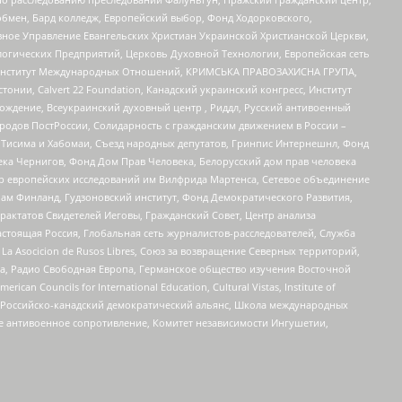
бмен, Бард колледж, Европейский выбор, Фонд Ходорковского,
ное Управление Евангельских Христиан Украинской Христианской Церкви,
огических Предприятий, Церковь Духовной Технологии, Европейская сеть
ий Институт Международных Отношений, КРИМСЬКА ПРАВОЗАХИСНА ГРУПА,
стонии, Calvert 22 Foundation, Канадский украинский конгресс, Институт
ждение, Всеукраинский духовный центр , Риддл, Русский антивоенный
ародов ПостРоссии, Солидарность с гражданским движением в России –
в Тисима и Хабомаи, Съезд народных депутатов, Гринпис Интернешнл, Фонд
ека Чернигов, Фонд Дом Прав Человека, Белорусский дом прав человека
нтр европейских исследований им Вилфрида Мартенса, Сетевое объединение
Чам Финланд, Гудзоновский институт, Фонд Демократического Развития,
актатов Свидетелей Иеговы, Гражданский Совет, Центр анализа
астоящая Россия, Глобальная сеть журналистов-расследователей, Служба
a Asocicion de Rusos Libres, Союз за возвращение Северных территорий,
еста, Радио Свободная Европа, Германское общество изучения Восточной
ouncils for International Education, Cultural Vistas, Institute of
, Российско-канадский демократический альянс, Школа международных
е антивоенное сопротивление, Комитет независимости Ингушетии,