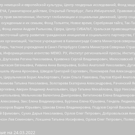
р немецкой и европейской культуры, Центр гендерных исследований, Фонд защи
ЧА, Гуманитарное действие, Открытый Петербург, Лига Избирателей, Правовая 
иту прав заключенных, Институт глобализации и социальных движений, Центр 
ужденным и их семьям, Фонд Тольятти, Новое время, Серебряная тайга, Так-Так-
, Фонд имени Андрея Рылькова, Сфера, Центр СИБАЛЬТ, Уральская правозащитна
невосточный центр развития гражданских инициатив и социального партнерства, 
 организаций, Частное учреждение в Калининграде Совета Министров северных 
бирь, Частное учреждение в Санкт-Петербурге Совета Министров Северных Стра
а, Информационное агентство МЕМО. РУ, Институт региональной прессы, Инсти
ч, Дзугкоева Регина Николаевна, Кривенко Сергей Владимирович, Милославски
настасия Евгеньевна, Ривина Анна Валерьевна, Бойко Анатолий Николаевич, Дуг
ошель Ирина Ароновна, Шведов Григорий Сергеевич, Пономарев Лев Александро
ч, Цирульников Борис Альбертович, Гасан Ольга Павловна, Паутов Юрий Анато
Акимова Татьяна Николаевна, Золотарева Екатерина Александровна, Рачинский Я
Сергеевна, Аверин Владимир Анатольевич, Щур Татьяна Михайловна, Щур Никола
Анатольевна, Мельникова Валентина Дмитриевна, Вититинова Елена Владимировн
 Алексеевна, Закс Елена Владимировна, Буртина Елена Юрьевна, Гендель Людмил
рохоров Вадим Юрьевич, Шахова Елена Владимировна, Подузов Сергей Васильеви
й Ефимович, Сухих Дарья Николаевна, Орлов Олег Петрович, Добровольская Анн
нсон Лев Семенович, Локшина Татьяна Иосифовна, Орлов Олег Петрович, Поляк
ые на
24.03.2022