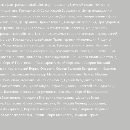
ты прав граждан Штаб, Институт права и публичной политики, Фонд
инициатива, Гражданский Союз, Хасдей Ерушалаим, Центр поддержки и
социально-информационных инициатив Действие, Благотворительный фонд
Так, Сова, центр Анна, Проект Апрель, Самарская губерния, Эра здоровья,
я группа, Женщины Евразии, Институт прав человека, Фонд защиты
Гражданское действие, Центр независимых социологических исследований,
стран, Гражданское содействие, Трансперенси Интернешнл-Р, Центр
н, Фонд поддержки свободы прессы, Гражданский контроль, Человек и
тут Развития Свободы Информации, Экозащита!-Женсовет, Общественный
й Павел Юрьевич, Шнырова Ольга Вадимовна, Чанышева Лилия Айратовна,
ин Сергей Георгиевич, Пивоваров Андрей Сергеевич, Аверин Виталий
вич, Каргалицкий Борис Юльевич, Созаев Валерий Валерьевич, Исламов
льевич, Верховский Александр Маркович, Пислакова-Паркер Марина
н Збигневич, Жемкова Елена Борисовна, Гудков Лев Дмитриевич,
й Алексеевич, Блинушов Андрей Юрьевич, Мосин Алексей Геннадьевич,
а, Баженова Светлана Куприяновна, Максимов Сергей Владимирович,
а Залмановна, Кокорина Екатерина Алексеевна, Шуманов Илья
ч, Протасова Ирина Вячеславовна, Литинский Леонид Борисович,
а Дмитриевна, Королева Александра Евгеньевна, Смирнов Владимир
ова Мара Федоровна, Резник Генри Маркович, Захаров Герман