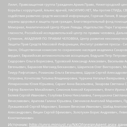
Лилит, Правозащитная группа Гражданин.Армия.Право, Нижегородский цент
борьбы с коррупцией, Альянс врачей, НАСИЛИЮ.НЕТ, Мы против СПИДа, СВЕ
содействия развитию средств массовой информации, Горячая Линия, В защ
охраны здоровья и защиты прав граждан, Благотворительный фонд помощи ос
Мемориал, Аналитический Центр Юрия Левады, Издательство Парк Гагарина
гласности, Российский исследовательский центр по правам человека, Даль
Сутяжник, АКАДЕМИЯ ПО ПРАВАМ ЧЕЛОВЕКА, Центр развития некоммерческих
Защиты Прав Средств Массовой Информации, Институт развития прессы - Си
Закон, Общественная комиссия по сохранению наследия академика Сахаров
вердикт, Евразийская антимонопольная ассоциация, Бедушев Петр Петрови
Сидорович Ольга Борисовна, Туровский Александр Алексеевич, Васильева А
Евгеньевич, Барахоев Магомед Бекханович, Шарипков Олег Викторович, М
Тимур Рифгатович, Романова Ольга Евгеньевна, Щаров Сергей Алексадрови
Петровна, Кочеткова Татьяна Владимировна, Чуркина Наталья Валерьевна, 
Илларионова Юлия Юрьевна, Саранг Анна Васильевна, Захарова Светлана 
Гефтер Валентин Михайлович, Симонов Алексей Кириллович, Флиге Ирина 
Беляев Сергей Иванович, Голубева Елена Николаевна, Ганнушкина Светлана
Вячеславович, Арапова Галина Юрьевна, Свечников Анатолий Мариевич, П
Лукашевский Сергей Маркович, Бахмин Вячеслав Иванович, Шабад Анатоли
Александрович, Вицин Сергей Ефимович, Золотухин Борис Андреевич, Леви
Константинович
Источник:
http://unro.minjust.ru/NKOForeignAgent.aspx
данн