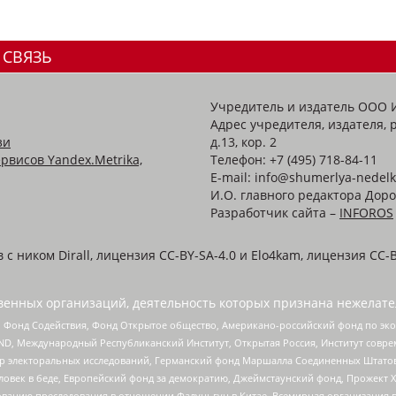
 СВЯЗЬ
Учредитель и издатель ООО 
Адрес учредителя, издателя, р
зи
д.13, кор. 2
рвисов Yandex.Metrika,
Телефон: +7 (495) 718-84-11
E-mail: info@shumerlya-nedelk
И.О. главного редактора Доро
Разработчик сайта –
INFOROS
 ником Dirall, лицензия CC-BY-SA-4.0 и Elo4kam, лицензия CC-B
енных организаций, деятельность которых признана нежелате
 Фонд Содействия, Фонд Открытое общество, Американо-российский фонд по э
 Международный Республиканский Институт, Открытая Россия, Институт совре
р электоральных исследований, Германский фонд Маршалла Соединенных Штатов
еловек в беде, Европейский фонд за демократию, Джеймстаунский фонд, Прожект
дованию преследования в отношении Фалуньгун в Китае, Всемирная организация 