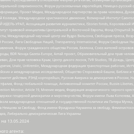
беральной современности, Форум русскоязычных европейцев, Немецко-русский о
формации, Проект Медиа, Международное партнерство за права человека, Духов
 Колледж, Международное христианское движение, Всемирный Институт Саентол
 ИДЕЛЬ-УРАЛ, Ассоциация развития журналистики, IStories fonds, Королевск
r, Институт правовой инициативы Центральной и Восточной Европы, Фонд Открытой Э
ты, Международный научный центр им Вудро Вильсона, Свободная пресса, Возро
России, Лига Свободных Наций, Transparеncy International, Форум Свободных Н
правления, Форум гражданского общества Россия, Беллона, Союз жителей острово
роды, BDR Novaja Gazeta-Europe, Алтай проект, Образовательный дом прав челов
еван, Дом прав человека Крым, Центр дикого лосося, TVR Studios, ТВ Дождь, Це
урятия, Uralic, UnKremlin, Международная федерация транспортных рабочих, Ист
ейских и международных исследований, Общество Сторожевой башни, Библии и тр
омитет действия, РЭНД корпорейшн, Русская Америка за демократию в России, Н
фалия, Фонд глобальной помощи, Антивоенный комитет России, Russie-Libertes, L
lection Monitor, Article 19, Мнение медиа, Федерация анархического черного кр
и гендерной демократии и миротворчества, Форум имени Льва Копелева, American C
г, Школа международных отношений и государственной политики им Питера Мунка
 Немцова за Свободу, Фонд имени Фридриха Науманна за свободу, Феминистско
медиа, Либерально-демократическая Лига Украины
 на
13.05.2024
ого агента: