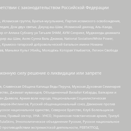
етствии с законодательством Российской Федерации
 Исламская группа, Братья-мусульмане, Партия исламского освобождения,
едия, Дом двух святых, Джунд аш-Шам, Исламский джихад, Аль-Каида,
жр от Аллаха Субхану уа Тагьаля SHAM, АУМ Синрике, Муджахеды джамаата
рир аш-Шам, Ахлю Сунна Валь Джамаа, National Socialism/White Power,
рг, Крымско-татарский добровольческий батальон имени Номана
оев, Маньяки Культ Убийц, Молодёжь Которая Улыбается, Легион Свобода
аконную силу решение о ликвидации или запрете
ья, Славянская Община Капища Веды Перуна, Мужская Духовная Семинария
щество, Джамаат мувахидов, Объединенный Вилайат Кабарды, Балкарии и
ден Дьявола, Армия воли народа, Национальная Социалистическая
роверов-Инглингов, Русский общенациональный союз, Движение против
усское национальное единство, Северное Братство, Клуб Болельщиков
а, Правый сектор, УНА - УНСО, Украинская повстанческая армия, Тризуб
 TulaSkins, Этнополитическое объединение Русские, Русское национальное
О противодействии экстремистской деятельности, РЕВТАТПОД,