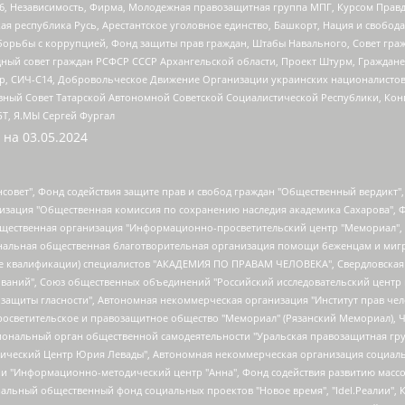
6, Независимость, Фирма, Молодежная правозащитная группа МПГ, Курсом Правд
ая республика Русь, Арестантское уголовное единство, Башкорт, Нация и свобода,
орьбы с коррупцией, Фонд защиты прав граждан, Штабы Навального, Совет гражд
ный совет граждан РСФСР СССР Архангельской области, Проект Штурм, Граждане 
tsApp, СИЧ-С14, Добровольческое Движение Организации украинских националисто
ный Совет Татарской Автономной Советской Социалистической Республики, Кон
БТ, Я.МЫ Сергей Фургал
 на
03.05.2024
мная некоммерческая организация "Центр по работе с проблемой насилия "НАСИЛИЮ.НЕТ", Межрегиональный профессиональный союз работников здравоохранения "Альянс врачей", Юридическое лицо, зарегистрированное в Латвийской Республике, SIA "Medusa Project" (регистрационный номер 40103797863, дата регистрации 10.06.2014), Некоммерческая организация "Фонд по борьбе с коррупцией", Автономная некоммерческая организация "Институт права и публичной политики", Баданин Роман Сергеевич, Гликин Максим Александрович, Железнова Мария Михайловна, Лукьянова Юлия Сергеевна, Маетная Елизавета Витальевна, Маняхин Петр Борисович, Чуракова Ольга Владимировна, Ярош Юлия Петровна, Юридическое лицо "The Insider SIA", зарегистрированное в Риге, Латвийская Республика (дата регистрации 26.06.2015), являющееся администратором доменного имени интернет-издания "The Insider SIA", https://theins.ru, Постернак Алексей Евгеньевич, Рубин Михаил Аркадьевич, Анин Роман Александрович, Юридическое лицо Istories fonds, зарегистрированное в Латвийской Республике (регистрационный номер 50008295751, дата регистрации 24.02.2020), Великовский Дмитрий Александрович, Долинина Ирина Николаевна, Мароховская Алеся Алексеевна, Шлейнов Роман Юрьевич, Шмагун Олеся Валентиновна, Общество с ограниченной ответственностью "Альтаир 2021", Общество с ограниченной ответственностью "Вега 2021", Общество с ограниченной ответственностью "Главный редактор 2021", Общество с ограниченной ответственностью "Ромашки монолит", Важенков Артем Валерьевич, Ивановская областная общественная организация "Центр гендерных исследований", Гурман Юрий Альбертович, Медиапроект "ОВД-Инфо", Егоров Владимир Владимирович, Жилинский Владимир Александрович, Общество с ограниченной ответственностью "ЗП", Иванова София Юрьевна, Карезина Инна Павловна, Кильтау Екатерина Викторовна, Петров Алексей Викторович, Пискунов Сергей Евгеньевич, Смирнов Сергей Сергеевич, Тихонов Михаил Сергеевич, Общество с ограниченной ответственностью "ЖУРНАЛИСТ-ИНОСТРАННЫЙ АГЕНТ", Арапова Галина Юрьевна, Вольтская Татьяна Анатольевна, Американская компания "Mason G.E.S. Anonymous Foundation" (США), являющаяся владельцем интернет-издания https://mnews.world/, Компания "Stichting Bellingcat", зарегистрированная в Нидерландах (дата регистрации 11.07.2018), Захаров Андрей Вячеславович, Клепиковская Екатерина Дмитриевна, Общество с ограниченной ответственностью "МЕМО", Перл Роман Александрович, Симонов Евгений Алексеевич, Соловьева Елена Анатольевна, Сотников Даниил Владимирович, Сурначева Елизавета Дмитриевна, Автономная некоммерческая организация по защите прав человека и информированию населения "Якутия – Наше Мнение", Общество с ограниченной ответственностью "Москоу диджитал медиа", с 26.01.2023 Общество с ограниченной ответственностью "Чайка Белые сады", Ветошкина Валерия Валерьевна, Заговора Максим Александрович, Межрегиональное общественное движение "Российская ЛГБТ - сеть", Оленичев Максим Владимирович, Павлов Иван Юрьевич, Скворцова Елена Сергеевна, Общество с ограниченной ответственностью "Как бы инагент", Кочетков Игорь Викторович, Общество с ограниченной ответственностью "Честные выборы", Еланчик Олег Александрович, Общество с ограниченной ответственностью "Нобелевский призыв", Гималова Регина Эмилевна, Григорьев Андрей Валерьевич, Григорьева Алина Александровна, Ассоциация по содействию защите прав призывников, альтернативнослужащих и военнослужащих "Правозащитная группа "Гражданин.Армия.Право", Хисамова Регина Фаритовна, Автономная некоммерческая организация по реализации социально-правовых программ "Лилит", Дальн