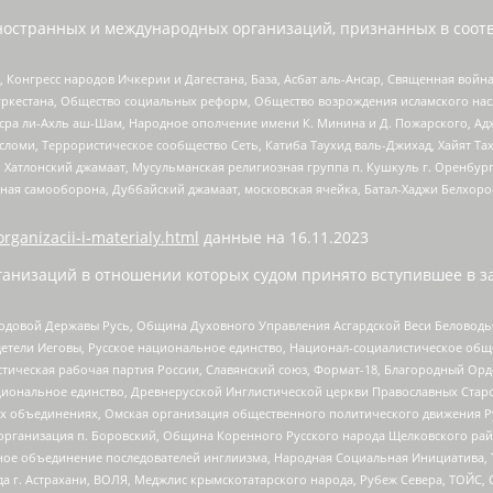
ностранных и международных организаций, признанных в соотв
нгресс народов Ичкерии и Дагестана, База, Асбат аль-Ансар, Священная война,
уркестана, Общество социальных реформ, Общество возрождения исламского насл
Нусра ли-Ахль аш-Шам, Народное ополчение имени К. Минина и Д. Пожарского, Ад
сломи, Террористическое сообщество Сеть, Катиба Таухид валь-Джихад, Хайят Тах
, Хатлонский джамаат, Мусульманская религиозная группа п. Кушкуль г. Оренбу
ная самооборона, Дуббайский джамаат, московская ячейка, Батал-Хаджи Белхор
organizacii-i-materialy.html
данные на
16.11.2023
анизаций в отношении которых судом принято вступившее в з
 Родовой Державы Русь, Община Духовного Управления Асгардской Веси Беловод
детели Иеговы, Русское национальное единство, Национал-социалистическое об
истическая рабочая партия России, Славянский союз, Формат-18, Благородный Ор
ациональное единство, Древнерусской Инглистической церкви Православных Ста
ных объединениях, Омская организация общественного политического движения Р
рганизация п. Боровский, Община Коренного Русского народа Щелковского район
гиозное объединение последователей инглиизма, Народная Социальная Инициатива,
 г. Астрахани, ВОЛЯ, Меджлис крымскотатарского народа, Рубеж Севера, ТОЙС, 