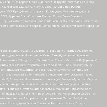
ы и Единения, Каракольская инициативная группа, Автоград Крю, Союз
 Нация и свобода, W.H.С., Фалунь Дафа, Иртыш Ultras, Русский
ан СССР Прикубанского округа г. Краснодара, Мужское государство,
СССР, Держава Союз Советских Светлых Родов, Совет Советских
в, Черный Комитет, Татарстанское Региональное Всетатарское общественное
гресс ойрат-калмыцкого народа, Исполнительный комитет совета народных
евосточное общественное движение "Маяк", Санкт-Петербургская ЛГБТ-инициативная группа "Выход", Инициативная группа ЛГБТ+ "Реверс", Алексеев Андрей Викторович, Бекбулатова Таисия Львовна, Беляев Иван Михайлович, Владыкина Елена Сергеевна, Гельман Марат Александрович, Никульшина Вероника Юрьевна, Толоконникова Надежда Андреевна, Шендерович Виктор Анатольевич, Общество с ограниченной ответственностью "Данное сообщение", Общество с ограниченной ответственностью Издательский дом "Новая глава", Айнбиндер Александра Александровна, Московский комьюнити-центр для ЛГБТ+инициатив, Благотворительный фонд развития филантропии, Deutsche Welle (Германия, Kurt-Schumacher-Strasse 3, 53113 Bonn), Борзунова Мария Михайловна, Воробьев Виктор Викторович, Голубева Анна Львовна, Константинова Алла Михайловна, Малкова Ирина Владимировна, Мурадов Мурад Абдулгалимович, Осетинская Елизавета Николаевна, Понасенков Евгений Николаевич, Ганапольский Матвей Юрьевич, Киселев Евгений Алексеевич, Борухович Ирина Григорьевна, Дремин Иван Тимофеевич, Дубровский Дмитрий Викторович, Красноярская региональная общественная организация поддержки и развития альтернативных образовательных технологий и межкультурных коммуникаций "ИНТЕРРА", Маяковская Екатерина Алексеевна, Фейгин Марк Захарович, Филимонов Андрей Викторович, Дзугкоева Регина Николаевна, Доброхотов Роман Александрович, Дудь Юрий Александрович, Елкин Сергей Владимирович, Кругликов Кирилл Игоревич, Сабунаева Мария Леонидовна, Семенов Алексей Владимирович, Шаинян Карен Багратович, Шульман Екатерина Михайловна, Асафьев Артур Валерьевич, Вахштайн Виктор Семенович, Венедиктов Алексей Алексеевич, Лушникова Екатерина Евгеньевна, Волков Леонид Михайлович, Невзоров Александр Глебович, Пархоменко Сергей Борисович, Сироткин Ярослав Николаевич, Кара-Мурза Владимир Владимирович, Баранова Наталья Владимировна, Гозман Леонид Яковлевич, Кагарлицкий Борис Юльевич, Климарев Михаил Валерьевич, Милов Владимир Станиславович, Автономная некоммерческая организация Краснодарский центр современного искусства "Типография", Моргенштерн Алишер Тагирович, Соболь Любовь Эдуардовна, Общество с ограниченной ответственностью "ЛИЗА НОРМ", Каспаров Гарри Кимович, Ходорковский Михаил Борисович, Общество с ограниченной ответственностью "Апрельские тезисы", Данилович Ирина Брониславовна, Кашин Олег Владимирович, Петров Николай Владимирович, Пивоваров Алексей Владимирович, Соколов Михаил Владимирович, Цветкова Юлия Владимировна, Чичваркин Евгений Александрович, Комитет против пыток/Команда против пыток, Общество с ограниченной ответственностью "Первый научный", Общество с ограниченной ответственностью "Вертолет и ко", Белоцерковская Вероника Борисовна, Кац Максим Евгеньевич, Лазарева Татьяна Юрьевна, Шаведдинов Руслан Табризович, Яшин Илья Валерьевич, Общество с ограниченной ответственностью "Иноагент ААВ", Алешковский Дмитрий Петрович, Альбац Евгения Марковна, Быков Дмитрий Львович, Галямина Юлия Евгеньевна, Лойко Сергей Леонидович, Мартынов Кирилл Константинович, Медведев Сергей Александрович, Крашенинников Федор Геннадиевич, Гордеева Катерина Вл