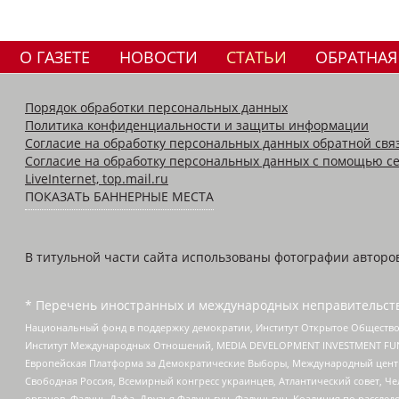
О ГАЗЕТЕ
НОВОСТИ
СТАТЬИ
ОБРАТНАЯ
Порядок обработки персональных данных
Политика конфиденциальности и защиты информации
Согласие на обработку персональных данных обратной свя
Согласие на обработку персональных данных с помощью се
LiveInternet, top.mail.ru
ПОКАЗАТЬ БАННЕРНЫЕ МЕСТА
В титульной части сайта использованы фотографии авторов с
* Перечень иностранных и международных неправительств
Национальный фонд в поддержку демократии, Институт Открытое Общество
Институт Международных Отношений, MEDIA DEVELOPMENT INVESTMENT FUND,
Европейская Платформа за Демократические Выборы, Международный цент
Свободная Россия, Всемирный конгресс украинцев, Атлантический совет, Ч
органов, Фалунь Дафа, Друзья Фалуньгун, Фалуньгун, Коалиция по рассле