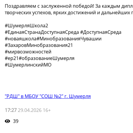
Поздравляем с заслуженной победой! За каждым дипл
творческих успехов, ярких достижений и дальнейших 
#ШумерляШкола2
#ЕдинаяСтранаДоступнаяСреда #ДоступнаяСреда
#новаяшкола#МинобразованияЧувашии
#ЗахаровМинобразования21
#мирвозможностей
#ер21#образованиеШумерля
#ШумерлинскийМО
"РДШ" в МБОУ "СОШ №2" г. Шумерля
17:27
29.04.2026 16+
39