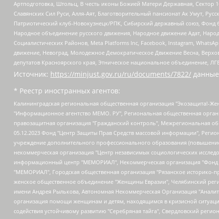
Артподготовка, Штольц, В честь иконы Божией Матери Державная, Сектор 1
Славянских Сил Руси, Алля-Аят, Благотворительный пансионат Ак Умут, Русск
Патриотический клуб-Новокузнецк/РПК, Сибирский державный союз, Фонд б
Народное объединение русского движения, Народное движение Адат, Народ
Социалистических Районов, Meta Platforms Inc, Facebook, Instagram, Wha
движение, Невоград, Молодежное Демократическое Движение Весна, Верхов
депутатов Красноярского края, Этническое национальное объединение, ЛГ
Источник:
https://minjust.gov.ru/ru/documents/7822/
данные
* Реестр иностранных агентов:
Калининградская региональная общественная организация "Экозащита!-Женсовет", Фонд содействия защите прав и свобод граждан "Общественный вердикт", Фонд "Институт Развития Свободы Информации", Частное учреждение "Информационное агентство МЕМО. РУ", Региональная общественная организация "Общественная комиссия по сохранению наследия академика Сахарова", Фонд поддержки свободы прессы, Санкт-Петербургская общественная правозащитная организация "Гражданский контроль", Межрегиональная общественная организация "Информационно-просветительский центр "Мемориал", Региональный Фонд "Центр Защиты Прав Средств Массовой Информации", с 05.12.2023 Фонд "Центр Защиты Прав Средств массовой информации", Региональная общественная благотворительная организация помощи беженцам и мигрантам "Гражданское содействие", Негосударственное образовательное учреждение дополнительного профессионального образования (повышение квалификации) специалистов "АКАДЕМИЯ ПО ПРАВАМ ЧЕЛОВЕКА", Свердловская региональная общественная организация "Сутяжник", Автономная некоммерческая организация "Центр независимых социологических исследований", Союз общественных объединений "Российский исследовательский центр по правам человека", Региональное общественное учреждение научно-информационный центр "МЕМОРИАЛ", Некоммерческая организация "Фонд защиты гласности", Автономная некоммерческая организация "Институт прав человека", Городская общественная организация "Екатеринбургское общество "МЕМОРИАЛ", Городская общественная организация "Рязанское историко-просветительское и правозащитное общество "Мемориал" (Рязанский Мемориал), Челябинский региональный орган общественной самодеятельности – женское общественное объединение "Женщины Евразии", Челябинский региональный орган общественной самодеятельности "Уральская правозащитная группа", Фонд содействия защите здоровья и социальной справедливости имени Андрея Рылькова, Автономная Некоммерческая Организация "Аналитический Центр Юрия Левады", Автономная некоммерческая организация социальной поддержки населения "Проект Апрель", Региональная общественная организация помощи женщинам и детям, находящимся в кризисной ситуации "Информационно-методический центр "Анна", Фонд содействия развитию массовых коммуникаций и правовому просвещению "Так-так-Так", Фонд содействия устойчивому развитию "Серебряная тайга", Свердловский региональный общественный фонд социальных проектов "Новое время", "Idel.Реалии", Кавказ.Реалии, Крым.Реалии, Телеканал Настоящее Время, Татаро-башкирская служба Радио Свобода (Azatliq Radiosi), Радио Свободная Европа/Радио Свобода (PCE/PC), "Сибирь.Реалии", "Фактограф", Благотворительный фонд помощи осужденным и их семьям, Автономная некоммерческая организация "Институт глобализации и социальных движений", Фонд "В защиту прав заключенных", Частное учреждение "Центр поддержки и содействия развитию средств массовой информации", Пензенский региональный общественный благотворительный фонд "Гражданский союз", "Север.Реалии", Некоммерческая организация Фонд "Правовая инициатива", Общество с ограниченной ответственностью "Радио Свободная Европа/Радио Свобода", Чешское информационное агентство "MEDIUM-ORIENT", Красноярская региональная общественная организация "Мы против СПИДа", Камалягин Денис Николаевич, Маркелов Сергей Евгеньевич, Пономарев Лев Александрович, Савицкая Людмила Алексеевна, Автоно