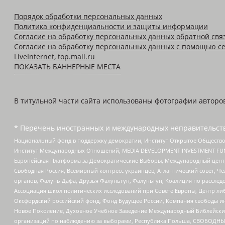
Порядок обработки персональных данных
Политика конфиденциальности и защиты информации
Согласие на обработку персональных данных обратной свя
Согласие на обработку персональных данных с помощью се
LiveInternet, top.mail.ru
ПОКАЗАТЬ БАННЕРНЫЕ МЕСТА
В титульной части сайта использованы фотографии авторов с
* Перечень иностранных и международных неправительств
Национальный фонд в поддержку демократии, Институт Открытое Общество
Институт Международных Отношений, MEDIA DEVELOPMENT INVESTMENT FUND,
Европейская Платформа за Демократические Выборы, Международный цент
Свободная Россия, Всемирный конгресс украинцев, Атлантический совет, Ч
органов, Фалунь Дафа, Друзья Фалуньгун, Фалуньгун, Коалиция по рассле
Ассоциация школ политических исследований при Совете Европы, Центр ли
Оксфордский российский фонд, Фонд Будущее России, Компания свободы ин
Новое Поколение, Духовное Учебное Заведение Международный Библейский
организаций по наблюдению за выборами, Республика Польша, СВОБОДНЫЙ