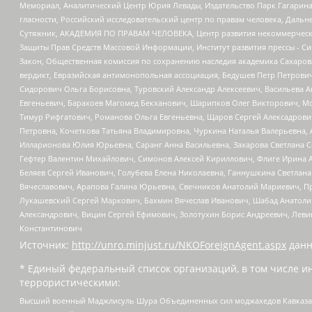
Мемориал, Аналитический Центр Юрия Левады, Издательство Парк Гагарина
гласности, Российский исследовательский центр по правам человека, Даль
Сутяжник, АКАДЕМИЯ ПО ПРАВАМ ЧЕЛОВЕКА, Центр развития некоммерческих
Защиты Прав Средств Массовой Информации, Институт развития прессы - Си
Закон, Общественная комиссия по сохранению наследия академика Сахаров
вердикт, Евразийская антимонопольная ассоциация, Бедушев Петр Петрови
Сидорович Ольга Борисовна, Туровский Александр Алексеевич, Васильева А
Евгеньевич, Барахоев Магомед Бекханович, Шарипков Олег Викторович, М
Тимур Рифгатович, Романова Ольга Евгеньевна, Щаров Сергей Алексадрови
Петровна, Кочеткова Татьяна Владимировна, Чуркина Наталья Валерьевна, 
Илларионова Юлия Юрьевна, Саранг Анна Васильевна, Захарова Светлана 
Гефтер Валентин Михайлович, Симонов Алексей Кириллович, Флиге Ирина 
Беляев Сергей Иванович, Голубева Елена Николаевна, Ганнушкина Светлана
Вячеславович, Арапова Галина Юрьевна, Свечников Анатолий Мариевич, П
Лукашевский Сергей Маркович, Бахмин Вячеслав Иванович, Шабад Анатоли
Александрович, Вицин Сергей Ефимович, Золотухин Борис Андреевич, Леви
Константинович
Источник:
http://unro.minjust.ru/NKOForeignAgent.aspx
данн
* Единый федеральный список организаций, в том числе и
террористическими:
Высший военный Маджлисуль Шура Объединенных сил моджахедов Кавказа, Ко