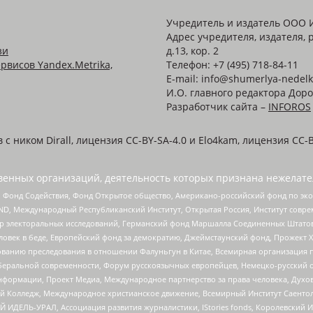
Учредитель и издатель ООО 
Адрес учредителя, издателя, р
зи
д.13, кор. 2
рвисов Yandex.Metrika,
Телефон: +7 (495) 718-84-11
E-mail: info@shumerlya-nedelk
И.О. главного редактора Доро
Разработчик сайта –
INFOROS
 ником Dirall, лицензия CC-BY-SA-4.0 и Elo4kam, лицензия CC-B
енных организаций, деятельность которых признана нежелате
 Фонд Содействия, Фонд Открытое общество, Американо-российский фонд по э
 Международный Республиканский Институт, Открытая Россия, Институт совре
р электоральных исследований, Германский фонд Маршалла Соединенных Штатов
еловек в беде, Европейский фонд за демократию, Джеймстаунский фонд, Прожект
дованию преследования в отношении Фалуньгун в Китае, Всемирная организация 
беральной современности, Форум русскоязычных европейцев, Немецко-русский о
формации, Проект Медиа, Международное партнерство за права человека, Духов
 Колледж, Международное христианское движение, Всемирный Институт Саентол
 ИДЕЛЬ-УРАЛ, Ассоциация развития журналистики, IStories fonds, Королевск