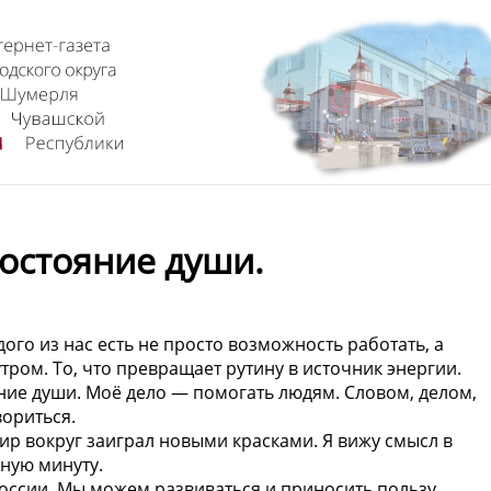
остояние души.
дого из нас есть не просто возможность работать, а
тром. То, что превращает рутину в источник энергии.
яние души. Моё дело — помогать людям. Словом, делом,
вориться.
ир вокруг заиграл новыми красками. Я вижу смысл в
дную минуту.
России. Мы можем развиваться и приносить пользу