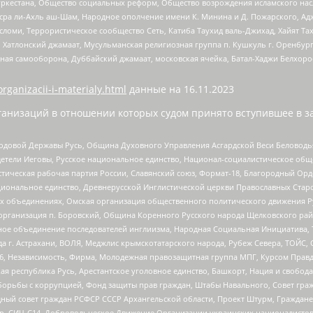
уркестана, Общество социальных реформ, Общество возрождения исламского насл
Нусра ли-Ахль аш-Шам, Народное ополчение имени К. Минина и Д. Пожарского, Ад
сломи, Террористическое сообщество Сеть, Катиба Таухид валь-Джихад, Хайят Тах
, Хатлонский джамаат, Мусульманская религиозная группа п. Кушкуль г. Оренбу
ная самооборона, Дуббайский джамаат, московская ячейка, Батал-Хаджи Белхор
organizacii-i-materialy.html
данные на
16.11.2023
анизаций в отношении которых судом принято вступившее в з
 Родовой Державы Русь, Община Духовного Управления Асгардской Веси Беловод
детели Иеговы, Русское национальное единство, Национал-социалистическое об
истическая рабочая партия России, Славянский союз, Формат-18, Благородный Ор
ациональное единство, Древнерусской Инглистической церкви Православных Ста
ных объединениях, Омская организация общественного политического движения Р
рганизация п. Боровский, Община Коренного Русского народа Щелковского район
гиозное объединение последователей инглиизма, Народная Социальная Инициатива,
 г. Астрахани, ВОЛЯ, Меджлис крымскотатарского народа, Рубеж Севера, ТОЙС, 
6, Независимость, Фирма, Молодежная правозащитная группа МПГ, Курсом Правд
ая республика Русь, Арестантское уголовное единство, Башкорт, Нация и свобода,
орьбы с коррупцией, Фонд защиты прав граждан, Штабы Навального, Совет гражд
ный совет граждан РСФСР СССР Архангельской области, Проект Штурм, Граждане 
tsApp, СИЧ-С14, Добровольческое Движение Организации украинских националисто