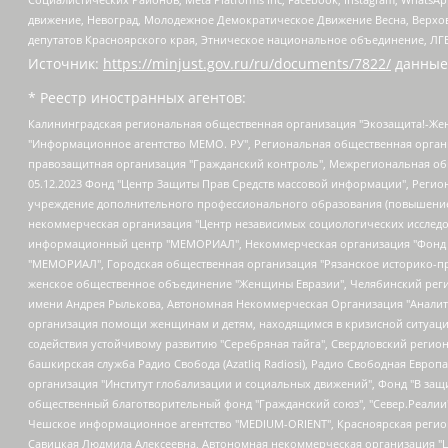
движение, Невоград, Молодежное Демократическое Движение Весна, Верхов
депутатов Красноярского края, Этническое национальное объединение, ЛГ
Источник:
https://minjust.gov.ru/ru/documents/7822/
данные
* Реестр иностранных агентов:
Калининградская региональная общественная организация "Экозащита!-Женсовет", Фонд содействия защите прав и свобод граждан "Общественный вердикт", Фонд "Институт Развития Свободы Информации", Частное учреждение "Информационное агентство МЕМО. РУ", Региональная общественная организация "Общественная комиссия по сохранению наследия академика Сахарова", Фонд поддержки свободы прессы, Санкт-Петербургская общественная правозащитная организация "Гражданский контроль", Межрегиональная общественная организация "Информационно-просветительский центр "Мемориал", Региональный Фонд "Центр Защиты Прав Средств Массовой Информации", с 05.12.2023 Фонд "Центр Защиты Прав Средств массовой информации", Региональная общественная благотворительная организация помощи беженцам и мигрантам "Гражданское содействие", Негосударственное образовательное учреждение дополнительного профессионального образования (повышение квалификации) специалистов "АКАДЕМИЯ ПО ПРАВАМ ЧЕЛОВЕКА", Свердловская региональная общественная организация "Сутяжник", Автономная некоммерческая организация "Центр независимых социологических исследований", Союз общественных объединений "Российский исследовательский центр по правам человека", Региональное общественное учреждение научно-информационный центр "МЕМОРИАЛ", Некоммерческая организация "Фонд защиты гласности", Автономная некоммерческая организация "Институт прав человека", Городская общественная организация "Екатеринбургское общество "МЕМОРИАЛ", Городская общественная организация "Рязанское историко-просветительское и правозащитное общество "Мемориал" (Рязанский Мемориал), Челябинский региональный орган общественной самодеятельности – женское общественное объединение "Женщины Евразии", Челябинский региональный орган общественной самодеятельности "Уральская правозащитная группа", Фонд содействия защите здоровья и социальной справедливости имени Андрея Рылькова, Автономная Некоммерческая Организация "Аналитический Центр Юрия Левады", Автономная некоммерческая организация социальной поддержки населения "Проект Апрель", Региональная общественная организация помощи женщинам и детям, находящимся в кризисной ситуации "Информационно-методический центр "Анна", Фонд содействия развитию массовых коммуникаций и правовому просвещению "Так-так-Так", Фонд содействия устойчивому развитию "Серебряная тайга", Свердловский региональный общественный фонд социальных проектов "Новое время", "Idel.Реалии", Кавказ.Реалии, Крым.Реалии, Телеканал Настоящее Время, Татаро-башкирская служба Радио Свобода (Azatliq Radiosi), Радио Свободная Европа/Радио Свобода (PCE/PC), "Сибирь.Реалии", "Фактограф", Благотворительный фонд помощи осужденным и их семьям, Автономная некоммерческая организация "Институт глобализации и социальных движений", Фонд "В защиту прав заключенных", Частное учреждение "Центр поддержки и содействия развитию средств массовой информации", Пензенский региональный общественный благотворительный фонд "Гражданский союз", "Север.Реалии", Некоммерческая организация Фонд "Правовая инициатива", Общество с ограниченной ответственностью "Радио Свободная Европа/Радио Свобода", Чешское информационное агентство "MEDIUM-ORIENT", Красноярская региональная общественная организация "Мы против СПИДа", Камалягин Денис Николаевич, Маркелов Сергей Евгеньевич, Пономарев Лев Александрович, Савицкая Людмила Алексеевна, Автоно