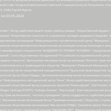
ный Совет Татарской Автономной Советской Социалистической Республики, Кон
БТ, Я.МЫ Сергей Фургал
 на
03.05.2024
мная некоммерческая организация "Центр по работе с проблемой насилия "НАСИЛИЮ.НЕТ", Межрегиональный профессиональный союз работников здравоохранения "Альянс врачей", Юридическое лицо, зарегистрированное в Латвийской Республике, SIA "Medusa Project" (регистрационный номер 40103797863, дата регистрации 10.06.2014), Некоммерческая организация "Фонд по борьбе с коррупцией", Автономная некоммерческая организация "Институт права и публичной политики", Баданин Роман Сергеевич, Гликин Максим Александрович, Железнова Мария Михайловна, Лукьянова Юлия Сергеевна, Маетная Елизавета Витальевна, Маняхин Петр Борисович, Чуракова Ольга Владимировна, Ярош Юлия Петровна, Юридическое лицо "The Insider SIA", зарегистрированное в Риге, Латвийская Республика (дата регистрации 26.06.2015), являющееся администратором доменного имени интернет-издания "The Insider SIA", https://theins.ru, Постернак Алексей Евгеньевич, Рубин Михаил Аркадьевич, Анин Роман Александрович, Юридическое лицо Istories fonds, зарегистрированное в Латвийской Республике (регистрационный номер 50008295751, дата регистрации 24.02.2020), Великовский Дмитрий Александрович, Долинина Ирина Николаевна, Мароховская Алеся Алексеевна, Шлейнов Роман Юрьевич, Шмагун Олеся Валентиновна, Общество с ограниченной ответственностью "Альтаир 2021", Общество с ограниченной ответственностью "Вега 2021", Общество с ограниченной ответственностью "Главный редактор 2021", Общество с ограниченной ответственностью "Ромашки монолит", Важенков Артем Валерьевич, Ивановская областная общественная организация "Центр гендерных исследований", Гурман Юрий Альбертович, Медиапроект "ОВД-Инфо", Егоров Владимир Владимирович, Жилинский Владимир Александрович, Общество с ограниченной ответственностью "ЗП", Иванова София Юрьевна, Карезина Инна Павловна, Кильтау Екатерина Викторовна, Петров Алексей Викторович, Пискунов Сергей Евгеньевич, Смирнов Сергей Сергеевич, Тихонов Михаил Сергеевич, Общество с ограниченной ответственностью "ЖУРНАЛИСТ-ИНОСТРАННЫЙ АГЕНТ", Арапова Галина Юрьевна, Вольтская Татьяна Анатольевна, Американская компания "Mason G.E.S. Anonymous Foundation" (США), являющаяся владельцем интернет-издания https://mnews.world/, Компания "Stichting Bellingcat", зарегистрированная в Нидерландах (дата регистрации 11.07.2018), Захаров Андрей Вячеславович, Клепиковская Екатерина Дмитриевна, Общество с ограниченной ответственностью "МЕМО", Перл Роман Александрович, Симонов Евгений Алексеевич, Соловьева Елена Анатольевна, Сотников Даниил Владимирович, Сурначева Елизавета Дмитриевна, Автономная некоммерческая организация по защите прав человека и информированию населения "Якутия – Наше Мнение", Общество с ограниченной ответственностью "Москоу диджитал медиа", с 26.01.2023 Общество с ограниченной ответственностью "Чайка Белые сады", Ветошкина Валерия Валерьевна, Заговора Максим Александрович, Межрегиональное общественное движение "Российская ЛГБТ - сеть", Оленичев Максим Владимирович, Павлов Иван Юрьевич, Скворцова Елена Сергеевна, Общество с ограниченной ответственностью "Как бы инагент", Кочетков Игорь Викторович, Общество с ограниченной ответственностью "Честные выборы", Еланчик Олег Александрович, Общество с ограниченной ответственностью "Нобелевский призыв", Гималова Регина Эмилевна, Григорьев Андрей Валерьевич, Григорьева Алина Александровна, Ассоциация по содействию защите прав призывников, альтернативнослужащих и военнослужащих "Правозащитная группа "Гражданин.Армия.Право", Хисамова Регина Фаритовна, Автономная некоммерческая организация по реализации социально-правовых программ "Лилит", Дальн