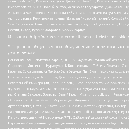
Лашкар-И-Тайба, Исламская группа, Движение Талибан, Исламская партия Т
Имарат Кавказ, АБТО, Правый сектор, Исламское государство, Джабха аль-
Ат-Тавхида Валь-Джихад, Чистопольский Джамаат, Рохнамо ба суи давлати и
Артподготовка, Религиозная группа “Джамаат “Красный пахарь”, Колумбайн
Челебиджихана, Азов, Партия исламского возрождения Таджикистана, Народ
России, Айдар, Русский добровольческий корпус
Источник:
http://nac.gov.ru/terroristicheskie-i-ekstremistskie-
* Перечень общественных объединений и религиозных орг
деятельности:
Национал-большевистская партия, ВЕК РА, Рада земли Кубанской Духовно
Староверов-Инглингов, Нурджулар, К Богодержавию, Таблиги Джамаат, Сви
Карачая, Союз славян, Ат-Такфир Валь-Хиджра, Пит Буль, Национал-социал
Инициатива города Череповца, Духовно-Родовая Держава Русь, Русское н
нелегальной иммиграции, Кровь и Честь, О свободе совести и о религиоз
Футбольного Клуба Динамо, Файзрахманисты, Мусульманская религиозная о
им. Степана Бандеры, Братство, Белый Крест, Misanthropic division, Рели
объединение Атака, Мечеть Мирмамеда, Община Коренного Русского народа
Артподготовка, Штольц, В честь иконы Божией Матери Державная, Сектор 1
Славянских Сил Руси, Алля-Аят, Благотворительный пансионат Ак Умут, Русск
Патриотический клуб-Новокузнецк/РПК, Сибирский державный союз, Фонд б
Народное объединение русского движения, Народное движение Адат, Народ
Социалистических Районов, Meta Platforms Inc, Facebook, Instagram, Wha