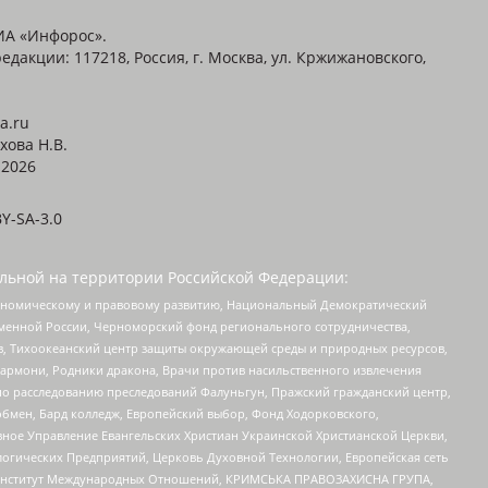
ИА «Инфорос».
едакции: 117218, Россия, г. Москва, ул. Кржижановского,
a.ru
хова Н.В.
2026
Y-SA-3.0
льной на территории Российской Федерации:
кономическому и правовому развитию, Национальный Демократический
менной России, Черноморский фонд регионального сотрудничества,
, Тихоокеанский центр защиты окружающей среды и природных ресурсов,
 Хармони, Родники дракона, Врачи против насильственного извлечения
по расследованию преследований Фалуньгун, Пражский гражданский центр,
бмен, Бард колледж, Европейский выбор, Фонд Ходорковского,
ное Управление Евангельских Христиан Украинской Христианской Церкви,
огических Предприятий, Церковь Духовной Технологии, Европейская сеть
ий Институт Международных Отношений, КРИМСЬКА ПРАВОЗАХИСНА ГРУПА,