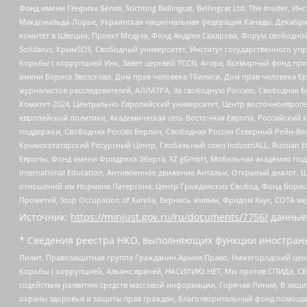
Фонд имени Генриха Бёлля, Stichting Bellingcat, Bellingcat Ltd, The Inside
Макдональда-Лорье, Украинская национальная федерация Канады, Декабрис
комитет в Швеции, Проект Медуза, Фонд Андрея Сахарова, Форум свободной 
Solidarus, КрымSOS, Свободный университет, Институт государственного у
борьбы с коррупцией Инк, Завет церквей TCCN, Агора, Всемирный фонд при
имени Бориса Звозскова, Дом прав человека Тбилиси, Дом прав человека Ер
журналистов расследователей, АЛЛАТРА, За свободную Россию, Свободная Б
Комитет-2024, Центрально-Европейский университет, Центр восточноевроп
европейской политики, Академическая сеть Восточная Европа, Российский к
поддержки, Свободная Россия Берлин, Свободная Россия Северный Рейн-Вест
Крымскотатарский Ресурсный Центр, Глобальный союз IndustriALL, Russian E
Европы, Фонд имени Фридриха Эберта, XZ gGmbH, Мобильная академия поддержк
International Education, Антивоенное движение Антальи, Открытый диало
отношений им Нормана Патерсона, Центр Гражданских Свобод, Фонд Бориса
Прометей, Stop Occupation of Karelia, Вернись живым, Фридом Хаус, СОТА 
Источник:
https://minjust.gov.ru/ru/documents/7756/
данные
* Сведения реестра НКО, выполняющих функции иностранн
Лилит, Правозащитная группа Гражданин.Армия.Право, Нижегородский цент
борьбы с коррупцией, Альянс врачей, НАСИЛИЮ.НЕТ, Мы против СПИДа, СВЕ
содействия развитию средств массовой информации, Горячая Линия, В защ
охраны здоровья и защиты прав граждан, Благотворительный фонд помощи ос