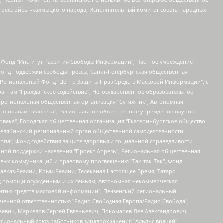
гресс ойрат-калмыцкого народа, Исполнительный комитет совета народных
евосточное общественное движение "Маяк", Санкт-Петербургская ЛГБТ-инициативная группа "Выход", Инициативная группа ЛГБТ+ "Реверс", Алексеев Андрей Викторович, Бекбулатова Таисия Львовна, Беляев Иван Михайлович, Владыкина Елена Сергеевна, Гельман Марат Александрович, Никульшина Вероника Юрьевна, Толоконникова Надежда Андреевна, Шендерович Виктор Анатольевич, Общество с ограниченной ответственностью "Данное сообщение", Общество с ограниченной ответственностью Издательский дом "Новая глава", Айнбиндер Александра Александровна, Московский комьюнити-центр для ЛГБТ+инициатив, Благотворительный фонд развития филантропии, Deutsche Welle (Германия, Kurt-Schumacher-Strasse 3, 53113 Bonn), Борзунова Мария Михайловна, Воробьев Виктор Викторович, Голубева Анна Львовна, Константинова Алла Михайловна, Малкова Ирина Владимировна, Мурадов Мурад Абдулгалимович, Осетинская Елизавета Николаевна, Понасенков Евгений Николаевич, Ганапольский Матвей Юрьевич, Киселев Евгений Алексеевич, Борухович Ирина Григорьевна, Дремин Иван Тимофеевич, Дубровский Дмитрий Викторович, Красноярская региональная общественная организация поддержки и развития альтернативных образовательных технологий и межкультурных коммуникаций "ИНТЕРРА", Маяковская Екатерина Алексеевна, Фейгин Марк Захарович, Филимонов Андрей Викторович, Дзугкоева Регина Николаевна, Доброхотов Роман Александрович, Дудь Юрий Александрович, Елкин Сергей Владимирович, Кругликов Кирилл Игоревич, Сабунаева Мария Леонидовна, Семенов Алексей Владимирович, Шаинян Карен Багратович, Шульман Екатерина Михайловна, Асафьев Артур Валерьевич, Вахштайн Виктор Семенович, Венедиктов Алексей Алексеевич, Лушникова Екатерина Евгеньевна, Волков Леонид Михайлович, Невзоров Александр Глебович, Пархоменко Сергей Борисович, Сироткин Ярослав Николаевич, Кара-Мурза Владимир Владимирович, Баранова Наталья Владимировна, Гозман Леонид Яковлевич, Кагарлицкий Борис Юльевич, Климарев Михаил Валерьевич, Милов Владимир Станиславович, Автономная некоммерческая организация Краснодарский центр современного искусства "Типография", Моргенштерн Алишер Тагирович, Соболь Любовь Эдуардовна, Общество с ограниченной ответственностью "ЛИЗА НОРМ", Каспаров Гарри Кимович, Ходорковский Михаил Борисович, Общество с ограниченной ответственностью "Апрельские тезисы", Данилович Ирина Брониславовна, Кашин Олег Владимирович, Петров Николай Владимирович, Пивоваров Алексей Владимирович, Соколов Михаил Владимирович, Цветкова Юлия Владимировна, Чичваркин Евгений Александрович, Комитет против пыток/Команда против пыток, Общество с ограниченной ответственностью "Первый научный", Общество с ограниченной ответственностью "Вертолет и ко", Белоцерковская Вероника Борисовна, Кац Максим Евгеньевич, Лазарева Татьяна Юрьевна, Шаведдинов Руслан Табризович, Яшин Илья Валерьевич, Общество с ограниченной ответственностью "Иноагент ААВ", Алешковский Дмитрий Петрович, Альбац Евгения Марковна, Быков Дмитрий Львович, Галямина Юлия Евгеньевна, Лойко Сергей Леонидович, Мартынов Кирилл Константинович, Медведев Сергей Александрович, Крашенинников Федор Геннадиевич, Гордеева Катерина Вл