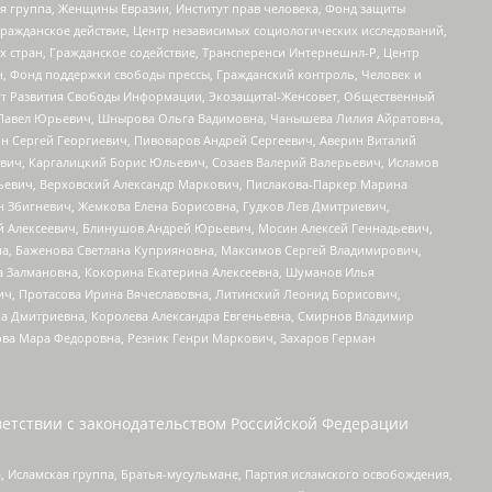
я группа, Женщины Евразии, Институт прав человека, Фонд защиты
Гражданское действие, Центр независимых социологических исследований,
стран, Гражданское содействие, Трансперенси Интернешнл-Р, Центр
н, Фонд поддержки свободы прессы, Гражданский контроль, Человек и
тут Развития Свободы Информации, Экозащита!-Женсовет, Общественный
й Павел Юрьевич, Шнырова Ольга Вадимовна, Чанышева Лилия Айратовна,
ин Сергей Георгиевич, Пивоваров Андрей Сергеевич, Аверин Виталий
вич, Каргалицкий Борис Юльевич, Созаев Валерий Валерьевич, Исламов
льевич, Верховский Александр Маркович, Пислакова-Паркер Марина
н Збигневич, Жемкова Елена Борисовна, Гудков Лев Дмитриевич,
й Алексеевич, Блинушов Андрей Юрьевич, Мосин Алексей Геннадьевич,
а, Баженова Светлана Куприяновна, Максимов Сергей Владимирович,
а Залмановна, Кокорина Екатерина Алексеевна, Шуманов Илья
ч, Протасова Ирина Вячеславовна, Литинский Леонид Борисович,
а Дмитриевна, Королева Александра Евгеньевна, Смирнов Владимир
ова Мара Федоровна, Резник Генри Маркович, Захаров Герман
етствии с законодательством Российской Федерации
 Исламская группа, Братья-мусульмане, Партия исламского освобождения,