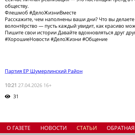
обществу.
Флешмоб #ДелоЖизниВместе
Расскажите, чем наполнены ваши дни? Что вы делаете 
волонтёрство — пусть каждый увидит, как красиво мож
Пишите свои истории Давайте вдохновляться друг др
#ХорошиеНовости #ДелоЖизни #Общение
Партия ЕР Шумерлинский Район
10:21
27.04.2026 16+
31
О ГАЗЕТЕ
НОВОСТИ
СТАТЬИ
ОБРАТНАЯ