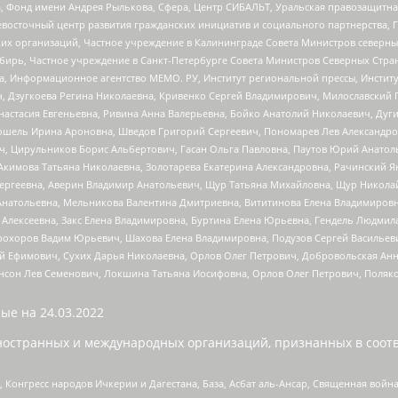
, Фонд имени Андрея Рылькова, Сфера, Центр СИБАЛЬТ, Уральская правозащитна
невосточный центр развития гражданских инициатив и социального партнерства, 
 организаций, Частное учреждение в Калининграде Совета Министров северных 
бирь, Частное учреждение в Санкт-Петербурге Совета Министров Северных Стра
а, Информационное агентство МЕМО. РУ, Институт региональной прессы, Инсти
ч, Дзугкоева Регина Николаевна, Кривенко Сергей Владимирович, Милославски
настасия Евгеньевна, Ривина Анна Валерьевна, Бойко Анатолий Николаевич, Дуг
ошель Ирина Ароновна, Шведов Григорий Сергеевич, Пономарев Лев Александро
ч, Цирульников Борис Альбертович, Гасан Ольга Павловна, Паутов Юрий Анато
Акимова Татьяна Николаевна, Золотарева Екатерина Александровна, Рачинский Я
Сергеевна, Аверин Владимир Анатольевич, Щур Татьяна Михайловна, Щур Никола
Анатольевна, Мельникова Валентина Дмитриевна, Вититинова Елена Владимировн
 Алексеевна, Закс Елена Владимировна, Буртина Елена Юрьевна, Гендель Людмил
рохоров Вадим Юрьевич, Шахова Елена Владимировна, Подузов Сергей Васильеви
й Ефимович, Сухих Дарья Николаевна, Орлов Олег Петрович, Добровольская Анн
нсон Лев Семенович, Локшина Татьяна Иосифовна, Орлов Олег Петрович, Поляк
ые на
24.03.2022
ностранных и международных организаций, признанных в соотв
нгресс народов Ичкерии и Дагестана, База, Асбат аль-Ансар, Священная война,