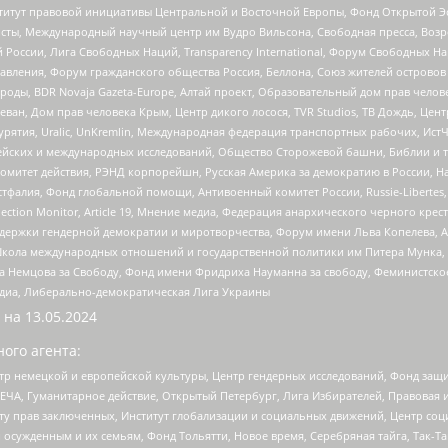
r, Институт правовой инициативы Центральной и Восточной Европы, Фонд Открытой Э
ты, Международный научный центр им Вудро Вильсона, Свободная пресса, Возро
России, Лига Свободных Наций, Transparеncy International, Форум Свободных Н
правления, Форум гражданского общества Россия, Беллона, Союз жителей острово
роды, BDR Novaja Gazeta-Europe, Алтай проект, Образовательный дом прав челов
еван, Дом прав человека Крым, Центр дикого лосося, TVR Studios, ТВ Дождь, Це
урятия, Uralic, UnKremlin, Международная федерация транспортных рабочих, Ист
ейских и международных исследований, Общество Сторожевой башни, Библии и тр
омитет действия, РЭНД корпорейшн, Русская Америка за демократию в России, Н
фалия, Фонд глобальной помощи, Антивоенный комитет России, Russie-Libertes, L
lection Monitor, Article 19, Мнение медиа, Федерация анархического черного кр
и гендерной демократии и миротворчества, Форум имени Льва Копелева, American C
г, Школа международных отношений и государственной политики им Питера Мунка
 Немцова за Свободу, Фонд имени Фридриха Науманна за свободу, Феминистско
медиа, Либерально-демократическая Лига Украины
 на
13.05.2024
ого агента:
р немецкой и европейской культуры, Центр гендерных исследований, Фонд защи
ЧА, Гуманитарное действие, Открытый Петербург, Лига Избирателей, Правовая 
иту прав заключенных, Институт глобализации и социальных движений, Центр 
ужденным и их семьям, Фонд Тольятти, Новое время, Серебряная тайга, Так-Так-