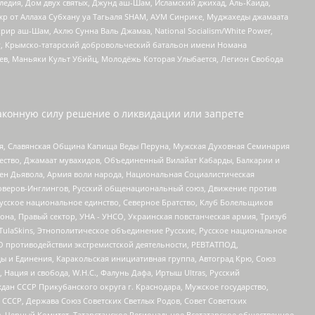
едия, Дом двух святых, Джунд аш-Шам, Исламский джихад, Аль-Каида,
жр от Аллаха Субхану уа Тагьаля SHAM, АУМ Синрике, Муджахеды джамаата
рир аш-Шам, Ахлю Сунна Валь Джамаа, National Socialism/White Power,
рг, Крымско-татарский добровольческий батальон имени Номана
оев, Маньяки Культ Убийц, Молодёжь Которая Улыбается, Легион Свобода
аконную силу решение о ликвидации или запрете
ья, Славянская Община Капища Веды Перуна, Мужская Духовная Семинария
щество, Джамаат мувахидов, Объединенный Вилайат Кабарды, Балкарии и
ден Дьявола, Армия воли народа, Национальная Социалистическая
роверов-Инглингов, Русский общенациональный союз, Движение против
усское национальное единство, Северное Братство, Клуб Болельщиков
а, Правый сектор, УНА - УНСО, Украинская повстанческая армия, Тризуб
 TulaSkins, Этнополитическое объединение Русские, Русское национальное
О противодействии экстремистской деятельности, РЕВТАТПОД,
ы и Единения, Каракольская инициативная группа, Автоград Крю, Союз
 Нация и свобода, W.H.С., Фалунь Дафа, Иртыш Ultras, Русский
ан СССР Прикубанского округа г. Краснодара, Мужское государство,
СССР, Держава Союз Советских Светлых Родов, Совет Советских
в, Черный Комитет, Татарстанское Региональное Всетатарское общественное