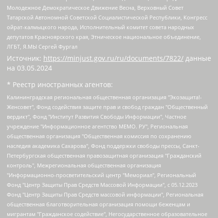
Молодежное Демократическое Движение Весна, Верховный Совет
Татарской Автономной Советской Социалистической Республики, Конгресс
ойрат-калмыцкого народа, Исполнительный комитет совета народных
депутатов Красноярского края, Этническое национальное объединение,
ЛГБТ, Я.МЫ Сергей Фургал
Источник:
https://minjust.gov.ru/ru/documents/7822/
данные
на
03.05.2024
* Реестр иностранных агентов:
Калининградская региональная общественная организация "Экозащита!-Женсовет", Фонд содействия защите прав и свобод граждан "Общественный вердикт", Фонд "Институт Развития Свободы Информации", Частное учреждение "Информационное агентство МЕМО. РУ", Региональная общественная организация "Общественная комиссия по сохранению наследия академика Сахарова", Фонд поддержки свободы прессы, Санкт-Петербургская общественная правозащитная организация "Гражданский контроль", Межрегиональная общественная организация "Информационно-просветительский центр "Мемориал", Региональный Фонд "Центр Защиты Прав Средств Массовой Информации", с 05.12.2023 Фонд "Центр Защиты Прав Средств массовой информации", Региональная общественная благотворительная организация помощи беженцам и мигрантам "Гражданское содействие", Негосударственное образовательное учреждение дополнительного профессионального образования (повышение квалификации) специалистов "АКАДЕМИЯ ПО ПРАВАМ ЧЕЛОВЕКА", Свердловская региональная общественная организация "Сутяжник", Автономная некоммерческая организация "Центр независимых социологических исследований", Союз общественных объединений "Российский исследовательский центр по правам человека", Региональное общественное учреждение научно-информационный центр "МЕМОРИАЛ", Некоммерческая организация "Фонд защиты гласности", Автономная некоммерческая организация "Институт прав человека", Городская общественная организация "Екатеринбургское общество "МЕМОРИАЛ", Городская общественная организация "Рязанское историко-просветительское и правозащитное общество "Мемориал" (Рязанский Мемориал), Челябинский региональный орган общественной самодеятельности – женское общественное объединение "Женщины Евразии", Челябинский региональный орган общественной самодеятельности "Уральская правозащитная группа", Фонд содействия защите здоровья и социальной справедливости имени Андрея Рылькова, Автономная Некоммерческая Организация "Аналитический Центр Юрия Левады", Автономная некоммерческая организация социальной поддержки населения "Проект Апрель", Региональная общественная организация помощи женщинам и детям, находящимся в кризисной ситуации "Информационно-методический центр "Анна", Фонд содействия развитию массовых коммуникаций и правовому просвещению "Так-так-Так", Фонд содействия устойчивому развитию "Серебряная тайга", Свердловский региональный общественный фонд социальных проектов "Новое время", "Idel.Реалии", Кавказ.Реалии, Крым.Реалии, Телеканал Настоящее Время, Татаро-башкирская служба Радио Свобода (Azatliq Radiosi), Радио Свободная Европа/Радио Свобода (PCE/PC), "Сибирь.Реалии", "Фактограф", Благотворительный фонд помощи осужденным и их семьям, Автономная некоммерческая организация "Институт глобализации и социальных движений", Фонд "В защиту прав заключенных", Частное учреждение "Центр поддержки и содействия развитию средств массовой информации", Пензенский региональный общественный благотворительный фонд "Гражданский союз", "Север.Реалии", Некоммерческая организация Фонд "Правовая инициатива", Общество с ограниченной ответственностью "Радио Свободная Европа/Радио Свобода", Чешское информационное агентство "MEDIUM-ORIENT", Красноярская региональная общественная организация "Мы против СПИДа", Камалягин Денис Николаевич, Маркелов Сергей Евгеньевич, Пономарев Лев Александрович, Савицкая Людмила Алексеевна, Автономная некоммерческая организация "Центр по работе с проблемой насилия "НАСИЛИЮ.НЕТ", Межрегиональный профессиональный союз работников здравоохранения "Альянс врачей", Юридическое лицо, зарегистрированное в Латвийской Республике, SIA "Medusa Project" (регистрационный номер 40103797863, дата регистрации 10.06.2014), Некоммерческая организация "Фонд по борьбе с коррупцией", Автономная некоммерческая организация "Институт права и публичной политики", Баданин Роман Сергеевич, Гликин Максим Александрович, Железнова Мария Михайловна, Лукьянова Юлия Сергеевна, Маетная Елизавета Витальевна, Маняхин Петр Борисович, Чуракова Ольга Владимировна, Ярош Юлия Петровна, Юридическое лицо "The Insider SIA", зарегистрированное в Риге, Латвийская Республика (дата регистрации 26.06.2015), являющееся администратором доменного имени интернет-издания "The Insider SIA", https://theins.ru, Постернак Алексей Евгеньевич, Рубин Михаил Аркадьевич, Анин Роман Александрович, Юридическое лицо Istories fonds, зарегистрированное в Латвийской Республике (регистрационный номер 50008295751, дата регистрации 24.02.2020), Великовский Дмитрий Александрович, Долинина Ирина Николаевна, Мароховская Алеся Алексеевна, Шлейнов Роман Юрьевич, Шмагун Олеся Валентиновна, Общество с ограниченной ответственностью "Альтаир 2021", Общество с ограниченной ответственностью "Вега 2021", Общество с ограниченной ответственностью "Главный редактор 2021", Общество с ограниченной ответственностью "Ромашки монолит", Важенков Артем Валерьевич, Ивановская областная общественная организация "Центр гендерных исследований", Гурман Юрий Альбертович, Медиапроект "ОВД-Инфо", Егоров Владимир Владимирович, Жилинский Владимир Александрович, Общество с ограниченной ответственностью "ЗП", Иванова София Юрьевна, Карезина Инна Павловна, Кильтау Екатерина Викторовна, Петров Алексей Викторович, Пискунов Сергей Евгеньевич, Смирнов Сергей Сергеевич, Тихонов Михаил Сергеевич, Общество с ограниченной ответственностью "ЖУРНАЛИСТ-ИНОСТРАННЫЙ АГЕНТ", Арапова Галина Юрьевна, Вольтская Татьяна Анатольевна, Американская компания "Mason G.E.S. Anonymous Foundation" (США), являющаяся владельцем интернет-издания https://mnews.world/, Компания "Stichting Bellingcat", зарегистрированная в Нидерландах (дата регистрации 11.07.2018), Захаров Андрей Вячеславович, Клепиковская Екатерина Дмитриевна, Общество с ограниченной ответственностью "МЕМО", Перл Роман Александрович, Симонов Евгений Алексеевич, Соловьева Елена Анатольевна, Сотников Даниил Владимирович, Сурначева Елизавета Дмитриевна, Автономная некоммерческая организация по защите прав человека и информированию населения "Якутия – Наше Мнение", Общество с ограниченной ответственностью "Москоу диджитал медиа", с 26.01.2023 Общество с ограниченной ответственностью "Чайка Белые сады", Ветошкина Валерия Валерьевна, Заговора Максим Александрович, Межрегиональное общественное движение "Российская ЛГБТ - сеть", Оленичев Максим Владимирович, Павлов Иван Юрьевич, Скворцова Елена Сергеевна, Общество с ограниченной ответственностью "Как бы инагент", Кочетков Игорь Викторович, Общество с ограниченной ответственностью "Честные выборы", Еланчик Олег Александрович, Общество с ограниченной ответственностью "Нобелевский призыв", Гималова Регина Эмилевна, Григорьев Андрей Валерьевич, Григорьева Алина Александровна, Ассоциация по содействию защите прав призывников, альтернативнослужащих и военнослужащих "Правозащитная группа "Гражданин.Армия.Право", Хисамова Регина Фаритовна, Автономная некоммерческая организация по реализации социально-правовых программ "Лилит", Дальневосточное общественное движение "Маяк", Санкт-Петербургская ЛГБТ-инициативная группа "Выход", Инициативная группа ЛГБТ+ "Реверс", Алексеев Андрей Викторович, Бекбулатова Таисия Львовна, Беляев Иван Михайлович, Владыкина Елена Сергеевна, Гельман Марат Александрович, Никульшина Вероника Юрьевна, Толоконникова Надежда Андреевна, Шендерович Виктор Анатольевич, Общество с ограниченной ответственностью "Данное сообщение", Общество с ограниченной ответственностью Издательский дом "Новая глава", Айнбиндер Александра Александровна, Московский комьюнити-центр для ЛГБТ+инициатив, Благотворительный фонд развития филантропии, Deutsche Welle (Германия, Kurt-Schumacher-Strasse 3, 53113 Bonn), Борзунова Мария Михайловна, Воробьев Виктор Викторович, Голубева Анна Львовна, Константинова Алла Михайловна, Малкова Ирина Владимировна, Мурадов Мурад Абдулгалимович, Осетинская Елизавета Николаевна, Понасенков Евгений Николаевич, Ганапольский Матвей Юрьевич, Киселев Евгений Алексеевич, Борухович Ирина Григорьевна, Дремин Иван Тимофеевич, Дубровский Дмитрий Викторович, Красноярская региональная общественная организация поддержки и развития альтернативных образовательных технологий и межкультурных коммуникаций "ИНТЕРРА", Маяковская Екатерина Алексеевна, Фейгин Марк Захарович, Филимонов Андрей Викторович, Дзугкоева Регина Николаевна, Доброхотов Роман Александрович, Дудь Юрий Александрович, Елкин Сергей Владимирович, Кругликов Кирилл Игоревич, Сабунаева Мария Леонидовна, Семенов Алексей Владимирович, Шаинян Карен Багратович, Шульман Екатерина Михайловна, Асафьев Артур Валерьевич, Вахштайн Виктор Семенович, Венедиктов Алексей Алексеевич, Лушникова Екатерина Евгеньевна, Волков Леонид Михайлович, Невзоров Александр Глебович, Пархоменко Сергей Борисович, Сироткин Ярослав Николаевич, Кара-Мурза Владимир Владимирович, Баранова Наталья Владимировна, Гозман Леонид Яковлевич, Кагарлицкий Борис Юльевич, Климарев Михаил Валерьевич, Милов Владимир Станиславович, Автономная некоммерческая организация Краснодарский центр современного искусства "Типография", Моргенштерн Алишер Тагирович, Соболь Любовь Эдуардовна, Общество с ограниченной ответственностью "ЛИЗА НОРМ", Каспаров Гарри Кимович, Ходорковский Михаил Борисович, Общество с ограниченной ответственностью "Апрельские тезисы", Данилович Ирина Брониславовна, Кашин Олег Владимирович, Петров Николай Владимирович, Пивоваров Алексей Владимирович, Соколов Михаил Владимирович, Цветкова Юлия Владимировна, Чичваркин Евгений Александрович, Комитет против пыток/Команда против пыток, Общество с ограниченной ответственностью "Первый научный", Общество с ограниченной ответственностью "Вертолет и ко", Белоцерковская Вероника Борисовна, Кац Максим Евгеньевич, Лазарева Татьяна Юрьевна, Шаведдинов Руслан Табризович, Яшин Илья Валерьевич, Общество с ограниченной ответственностью "Иноагент ААВ", Алешковский Дмитрий Петрович, Альбац Евгения Марковна, Быков Дмитрий Львович, Галямина Юлия Евгеньевна, Лойко Сергей Леонидович, Мартынов Кирилл Константинович, Медведев Сергей Александрович, Крашенинников Федор Геннадиевич, Гордеева Катерина Вл