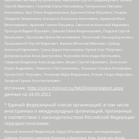
Сергей Иванович, Голубева Елена Николаевна, Ганнушкина Светлана
Алексеевна, Закс Елена Владимировна, Буртина Елена Юрьевна, Гендель
Людмила Залмановна, Кокорина Екатерина Алексеевна, Шуманов Илья
Вячеславович, Арапова Галина Юрьевна, Свечников Анатолий Мариевич,
Прохоров Вадим Юрьевич, Шахова Елена Владимировна, Подузов Сергей
Васильевич, Протасова Ирина Вячеславовна, Литинский Леонид Борисович,
Лукашевский Сергей Маркович, Бахмин Вячеслав Иванович, Шабад
Анатолий Ефимович, Сухих Дарья Николаевна, Орлов Олег Петрович,
Добровольская Анна Дмитриевна, Королева Александра Евгеньевна,
Смирнов Владимир Александрович, Вицин Сергей Ефимович, Золотухин
Борис Андреевич, Левинсон Лев Семенович, Локшина Татьяна Иосифовна,
Орлов Олег Петрович, Полякова Мара Федоровна, Резник Генри Маркович,
Захаров Герман Константинович
Источник:
http://unro.minjust.ru/NKOForeignAgent.aspx
данные на
24.03.2022
* Единый федеральный список организаций, в том числе
иностранных и международных организаций, признанных
в соответствии с законодательством Российской Федерации
террористическими:
Высший военный Маджлисуль Шура Объединенных сил моджахедов
Кавказа, Конгресс народов Ичкерии и Дагестана, База, Асбат аль-Ансар,