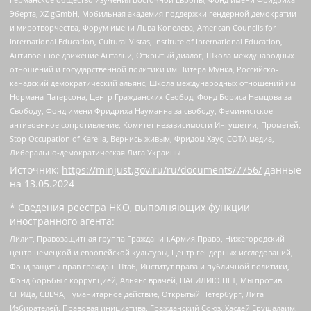
Эберта, XZ gGmbH, Мобильная академия поддержки гендерной демократии
и миротворчества, Форум имени Льва Копелева, American Councils for
International Education, Cultural Vistas, Institute of International Education,
Антивоенное движение Антальи, Открытый диалог, Школа международных
отношений и государственной политики им Питера Мунка, Российско-
канадский демократический альянс, Школа международных отношений им
Нормана Патерсона, Центр Гражданских Свобод, Фонд Бориса Немцова за
Свободу, Фонд имени Фридриха Науманна за свободу, Феминистское
антивоенное сопротивление, Комитет независимости Ингушетии, Прометей,
Stop Occupation of Karelia, Вернись живым, Фридом Хаус, СОТА медиа,
Либерально-демократическая Лига Украины
Источник:
https://minjust.gov.ru/ru/documents/7756/
данные
на
13.05.2024
* Сведения реестра НКО, выполняющих функции
иностранного агента:
Лилит, Правозащитная группа Гражданин.Армия.Право, Нижегородский
центр немецкой и европейской культуры, Центр гендерных исследований,
Фонд защиты прав граждан Штаб, Институт права и публичной политики,
Фонд борьбы с коррупцией, Альянс врачей, НАСИЛИЮ.НЕТ, Мы против
СПИДа, СВЕЧА, Гуманитарное действие, Открытый Петербург, Лига
Избирателей, Правовая инициатива, Гражданский Союз, Хасдей Ерушалаим,