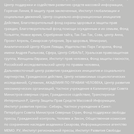
Центр поддержки и содействия развитию средств массовой информации,
Горячая Линия, В защиту прав заключенных, Институт глобализации и
социальных движений, Центр социально-информационных инициатив
Действие, Благотворительный фонд охраны здоровья и защиты прав
граждан, Благотворительный фонд помощи осужденным и их семьям, Фонд
Тольятти, Новое время, Серебряная тайга, Так-Так-Так, Сова, центр Анна,
Проект Апрель, Самарская губерния, Эра здоровья, Мемориал,
Аналитический Центр Юрия Левады, Издательство Парк Гагарина, Фонд
имени Андрея Рылькова, Сфера, Центр СИБАЛЬТ, Уральская правозащитная
группа, Женщины Евразии, Институт прав человека, Фонд защиты гласности,
Российский исследовательский центр по правам человека,
Дальневосточный центр развития гражданских инициатив и социального
партнерства, Гражданское действие, Центр независимых социологических
исследований, Сутяжник, АКАДЕМИЯ ПО ПРАВАМ ЧЕЛОВЕКА, Центр развития
некоммерческих организаций, Частное учреждение в Калининграде Совета
Министров северных стран, Гражданское содействие, Трансперенси
Интернешнл-Р, Центр Защиты Прав Средств Массовой Информации,
Институт развития прессы - Сибирь, Частное учреждение в Санкт-
Петербурге Совета Министров Северных Стран, Фонд поддержки свободы
прессы, Гражданский контроль, Человек и Закон, Общественная комиссия
по сохранению наследия академика Сахарова, Информационное агентство
МЕМО. РУ, Институт региональной прессы, Институт Развития Свободы