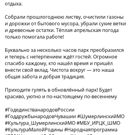
отдыха.
Собрали прошлогоднюю листву, очистили газоны
и дорожки от бытового мусора, убрали сухие ветки
и древесные остатки. Тёплая апрельская погода
только помогала работе!
Буквально за несколько часов парк преобразился
и теперь с нетерпением ждёт гостей. Огромное
спасибо каждому, кто нашёл время и пришёл
внести свой вклад. Чистота вокруг — это наша
общая забота и добрая традиция.
Приходите гулять в обновлённый парк! Будет
красиво, уютно и по-настоящему по-весеннему
#ГодединстванародовРоссии
#ГоддружбынародовЧувашии #ШумерлинскийМО
#Культура_ШумерлинскийМО #МБУ_ИРЦК_ШМО
#КультураМалойРодины #Народнаяпрограмма