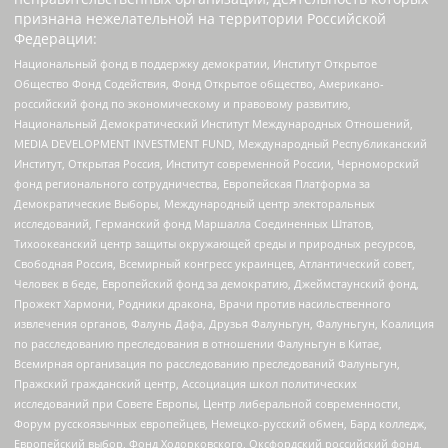
признана нежелательной на территории Российской
Федерации:
Национальный фонд в поддержку демократии, Институт Открытое
Общество Фонд Содействия, Фонд Открытое общество, Американо-
российский фонд по экономическому и правовому развитию,
Национальный Демократический Институт Международных Отношений,
MEDIA DEVELOPMENT INVESTMENT FUND, Международный Республиканский
Институт, Открытая Россия, Институт современной России, Черноморский
фонд регионального сотрудничества, Европейская Платформа за
Демократические Выборы, Международный центр электоральных
исследований, Германский фонд Маршалла Соединенных Штатов,
Тихоокеанский центр защиты окружающей среды и природных ресурсов,
Свободная Россия, Всемирный конгресс украинцев, Атлантический совет,
Человек в беде, Европейский фонд за демократию, Джеймстаунский фонд,
Прожект Хармони, Родники дракона, Врачи против насильственного
извлечения органов, Фалунь Дафа, Друзья Фалуньгун, Фалуньгун, Коалиция
по расследованию преследования в отношении Фалуньгун в Китае,
Всемирная организация по расследованию преследований Фалуньгун,
Пражский гражданский центр, Ассоциация школ политических
исследований при Совете Европы, Центр либеральной современности,
Форум русскоязычных европейцев, Немецко-русский обмен, Бард колледж,
Европейский выбор, Фонд Ходорковского, Оксфордский российский фонд,