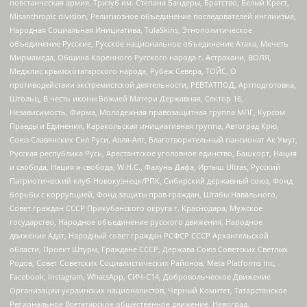
повстанческая армия, Тризуб им. Степана Бандеры, Братство, Белый Крест,
Misanthropic division, Религиозное объединение последователей инглиизма,
Народная Социальная Инициатива, TulaSkins, Этнополитическое
объединение Русские, Русское национальное объединение Атака, Мечеть
Мирмамеда, Община Коренного Русского народа г. Астрахани, ВОЛЯ,
Меджлис крымскотатарского народа, Рубеж Севера, ТОЙС, О
противодействии экстремистской деятельности, РЕВТАТПОД, Артподготовка,
Штольц, В честь иконы Божией Матери Державная, Сектор 16,
Независимость, Фирма, Молодежная правозащитная группа МПГ, Курсом
Правды и Единения, Каракольская инициативная группа, Автоград Крю,
Союз Славянских Сил Руси, Алля-Аят, Благотворительный пансионат Ак Умут,
Русская республика Русь, Арестантское уголовное единство, Башкорт, Нация
и свобода, Нация и свобода, W.H.С., Фалунь Дафа, Иртыш Ultras, Русский
Патриотический клуб-Новокузнецк/РПК, Сибирский державный союз, Фонд
борьбы с коррупцией, Фонд защиты прав граждан, Штабы Навального,
Совет граждан СССР Прикубанского округа г. Краснодара, Мужское
государство, Народное объединение русского движения, Народное
движение Адат, Народный совет граждан РСФСР СССР Архангельской
области, Проект Штурм, Граждане СССР, Держава Союз Советских Светлых
Родов, Совет Советских Социалистических Районов, Meta Platforms Inc,
Facebook, Instagram, WhatsApp, СИЧ-С14, Добровольческое Движение
Организации украинских националистов, Черный Комитет, Татарстанское
Региональное Всетатарское общественное движение, Невоград,