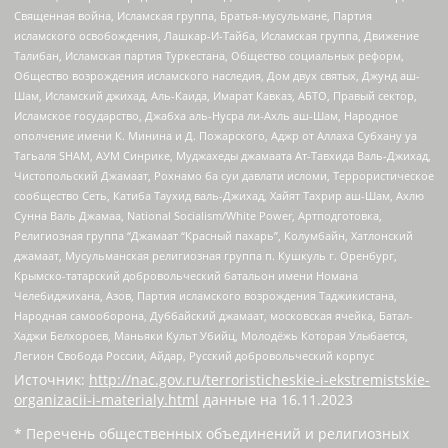
Священная война, Исламская группа, Братья-мусульмане, Партия
исламского освобождения, Лашкар-И-Тайба, Исламская группа, Движение
Талибан, Исламская партия Туркестана, Общество социальных реформ,
Общество возрождения исламского наследия, Дом двух святых, Джунд аш-
Шам, Исламский джихад, Аль-Каида, Имарат Кавказ, АБТО, Правый сектор,
Исламское государство, Джабха аль-Нусра ли-Ахль аш-Шам, Народное
ополчение имени К. Минина и Д. Пожарского, Аджр от Аллаха Субхану уа
Тагьаля SHAM, АУМ Синрике, Муджахеды джамаата Ат-Тавхида Валь-Джихад,
Чистопольский Джамаат, Рохнамо ба суи давлати исломи, Террористическое
сообщество Сеть, Катиба Таухид валь-Джихад, Хайят Тахрир аш-Шам, Ахлю
Сунна Валь Джамаа, National Socialism/White Power, Артподготовка,
Религиозная группа “Джамаат “Красный пахарь”, Колумбайн, Хатлонский
джамаат, Мусульманская религиозная группа п. Кушкуль г. Оренбург,
Крымско-татарский добровольческий батальон имени Номана
Челебиджихана, Азов, Партия исламского возрождения Таджикистана,
Народная самооборона, Дуббайский джамаат, московская ячейка, Батал-
Хаджи Белхороев, Маньяки Культ Убийц, Молодёжь Которая Улыбается,
Легион Свобода России, Айдар, Русский добровольческий корпус
Источник:
http://nac.gov.ru/terroristicheskie-i-ekstremistskie-
organizacii-i-materialy.html
данные на
16.11.2023
* Перечень общественных объединений и религиозных