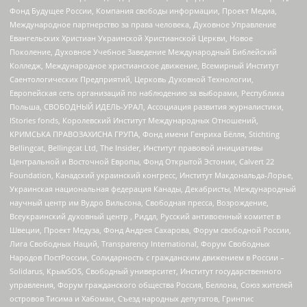
Фонд Будущее России, Компания свободы информации, Проект Медиа,
Международное партнерство за права человека, Духовное Управление
Евангельских Христиан Украинской Христианской Церкви, Новое
Поколение, Духовное Учебное Заведение Международный Библейский
Колледж, Международное христианское движение, Всемирный Институт
Саентологических Предприятий, Церковь Духовной Технологии,
Европейская сеть организаций по наблюдению за выборами, Республика
Польша, СВОБОДНЫЙ ИДЕЛЬ-УРАЛ, Ассоциация развития журналистики,
IStories fonds, Королевский Институт Международных Отношений,
КРИМСЬКА ПРАВОЗАХИСНА ГРУПА, Фонд имени Генриха Бёлля, Stichting
Bellingcat, Bellingcat Ltd, The Insider, Институт правовой инициативы
Центральной и Восточной Европы, Фонд Открытой Эстонии, Calvert 22
Foundation, Канадский украинский конгресс, Институт Макдональда-Лорье,
Украинская национальная федерация Канады, Декабристы, Международный
научный центр им Вудро Вильсона, Свободная пресса, Возрождение,
Всеукраинский духовный центр , Риддл, Русский антивоенный комитет в
Швеции, Проект Медуза, Фонд Андрея Сахарова, Форум свободной России,
Лига Свободных Наций, Transparеncy International, Форум Свободных
Народов ПостРоссии, Солидарность с гражданским движением в России –
Solidarus, КрымSOS, Свободный университет, Институт государственного
управления, Форум гражданского общества Россия, Беллона, Союз жителей
островов Тисима и Хабомаи, Съезд народных депутатов, Гринпис