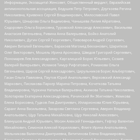
Информации, Экозащита!-Женсовет, Общественный вердикт, Евразийская
антимонопольная ассоциация, Бедушев Петр Петрович, Дзугкоева Регина
Николаевна, Кривенко Сергей Владимирович, Милославский Павел
Юрьевич, Шнырова Ольга Вадимовна, Чанышева Лилия Айратовна,
Сидорович Ольга Борисовна, Туровский Александр Алексеевич, Васильева
Анастасия Евгеньевна, Ривина Анна Валерьевна, Бойко Анатолий
Николаевич, Дугин Сергей Георгиевич, Пивоваров Андрей Сергеевич,
Аверин Виталий Евгеньевич, Барахоев Магомед Бекханович, Шарипков
Олег Викторович, Мошель Ирина Ароновна, Шведов Григорий Сергеевич,
Пономарев Лев Александрович, Каргалицкий Борис Юльевич, Созаев
Валерий Валерьевич, Исламов Тимур Рифгатович, Романова Ольга
Евгеньевна, Щаров Сергей Алексадрович, Цирульников Борис Альбертович,
Гасан Ольга Павловна, Паутов Юрий Анатольевич, Верховский Александр
Маркович, Пислакова-Паркер Марина Петровна, Кочеткова Татьяна
Владимировна, Чуркина Наталья Валерьевна, Акимова Татьяна Николаевна,
Золотарева Екатерина Александровна, Рачинский Ян Збигневич, Жемкова
Елена Борисовна, Гудков Лев Дмитриевич, Илларионова Юлия Юрьевна,
Саранг Анна Васильевна, Захарова Светлана Сергеевна, Аверин Владимир
Анатольевич, Щур Татьяна Михайловна, Щур Николай Алексеевич,
Блинушов Андрей Юрьевич, Мосин Алексей Геннадьевич, Гефтер Валентин
Михайлович, Симонов Алексей Кириллович, Флиге Ирина Анатольевна,
Мельникова Валентина Дмитриевна, Вититинова Елена Владимировна,
Баженова Светлана Куприяновна, Максимов Сергей Владимирович, Беляев