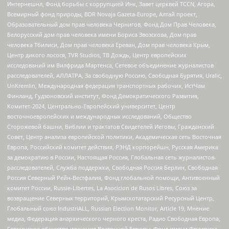
Интернешнл, Фонд борьбы с коррупцией Инк, Завет церквей TCCN, Агора,
Всемирный фонд природы, BDR Novaja Gazeta-Europe, Алтай проект,
Образовательный дом прав человека Чернигов, Фонд Дом Прав Человека,
Белорусский дом прав человека имени Бориса Звозскова, Дом прав
человека Тбилиси, Дом прав человека Ереван, Дом прав человека Крым,
Центр дикого лосося, TVR Studios, ТВ Дождь, Центр европейских
исследований им Вилфрида Мартенса, Сетевое объединение журналистов
расследователей, АЛЛАТРА, За свободную Россию, Свободная Бурятия, Uralic,
UnKremlin, Международная федерация транспортных рабочих, ИстЧам
Финланд, Гудзоновский институт, Фонд Демократического Развития,
Комитет-2024, Центрально-Европейский университет, Центр
восточноевропейских и международных исследований, Общество
Сторожевой башни, Библии и трактатов Свидетелей Иеговы, Гражданский
Совет, Центр анализа европейской политики, Академическая сеть Восточная
Европа, Российский комитет действия, РЭНД корпорейшн, Русская Америка
за демократию в России, Настоящая Россия, Глобальная сеть журналистов-
расследователей, Служба поддержки, Свободная Россия Берлин, Свободная
Россия Северный Рейн-Вестфалия, Фонд глобальной помощи, Антивоенный
комитет России, Russie-Libertes, La Asocicion de Rusos Libres, Союз за
возвращение Северных территорий, Крымскотатарский Ресурсный Центр,
Глобальный союз IndustriALL, Russian Election Monitor, Article 19, Мнение
медиа, Федерация анархического черного креста, Радио Свободная Европа,
Германское общество изучения Восточной Европы, Фонд имени Фридриха