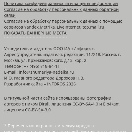
Политика конфиденциальности и защиты информации
Согласие на обработку персональных данных обратной
связи
Согласие на обработку персональных данных с помощью
сервисов Yandex.Metrika, LiveInternet, top.mail.ru
ПОКАЗАТЬ БАННЕРНЫЕ МЕСТА
Учредитель и издатель ООО ИА «Инфорос».
Адрес учредителя, издателя, редакции: 117218, Россия, г.
Москва, ул. Кржижановского, д.13, кор. 2
Телефон: +7 (495) 718-84-11
E-mail: info@shumerlya-nedelka.ru
И.О. главного редактора Дорохова Н.В.
Разработчик сайта –
INFOROS
2026
В титульной части сайта использованы фотографии
авторов с ником Dirall, лицензия CC-BY-SA-4.0 и Elo4kam,
лицензия CC-BY-SA-3.0
* Перечень иностранных и международных
неправительственных организаций, деятельность которых