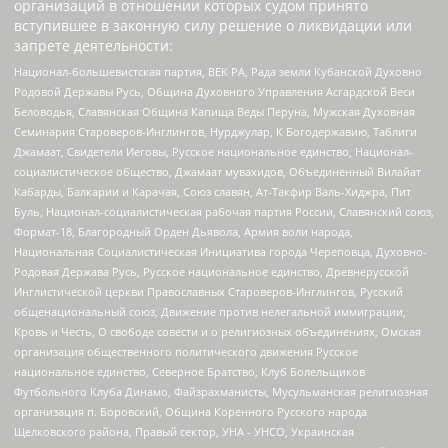
организаций в отношении которых судом принято
вступившее в законную силу решение о ликвидации или
запрете деятельности:
Национал-большевистская партия, ВЕК РА, Рада земли Кубанской Духовно
Родовой Державы Русь, Община Духовного Управления Асгардской Веси
Беловодья, Славянская Община Капища Веды Перуна, Мужская Духовная
Семинария Староверов-Инглингов, Нурджулар, К Богодержавию, Таблиги
Джамаат, Свидетели Иеговы, Русское национальное единство, Национал-
социалистическое общество, Джамаат мувахидов, Объединенный Вилайат
Кабарды, Балкарии и Карачая, Союз славян, Ат-Такфир Валь-Хиджра, Пит
Буль, Национал-социалистическая рабочая партия России, Славянский союз,
Формат-18, Благородный Орден Дьявола, Армия воли народа,
Национальная Социалистическая Инициатива города Череповца, Духовно-
Родовая Держава Русь, Русское национальное единство, Древнерусской
Инглистической церкви Православных Староверов-Инглингов, Русский
общенациональный союз, Движение против нелегальной иммиграции,
Кровь и Честь, О свободе совести и о религиозных объединениях, Омская
организация общественного политического движения Русское
национальное единство, Северное Братство, Клуб Болельщиков
Футбольного Клуба Динамо, Файзрахманисты, Мусульманская религиозная
организация п. Боровский, Община Коренного Русского народа
Щелковского района, Правый сектор, УНА - УНСО, Украинская