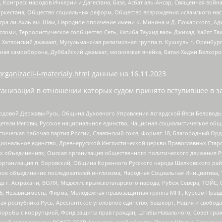
нгресс народов Ичкерии и Дагестана, База, Асбат аль-Ансар, Священная война,
уркестана, Общество социальных реформ, Общество возрождения исламского насл
Нусра ли-Ахль аш-Шам, Народное ополчение имени К. Минина и Д. Пожарского, Ад
сломи, Террористическое сообщество Сеть, Катиба Таухид валь-Джихад, Хайят Тах
, Хатлонский джамаат, Мусульманская религиозная группа п. Кушкуль г. Оренбу
ная самооборона, Дуббайский джамаат, московская ячейка, Батал-Хаджи Белхор
organizacii-i-materialy.html
данные на
16.11.2023
анизаций в отношении которых судом принято вступившее в з
 Родовой Державы Русь, Община Духовного Управления Асгардской Веси Беловод
детели Иеговы, Русское национальное единство, Национал-социалистическое об
истическая рабочая партия России, Славянский союз, Формат-18, Благородный Ор
ациональное единство, Древнерусской Инглистической церкви Православных Ста
ных объединениях, Омская организация общественного политического движения Р
рганизация п. Боровский, Община Коренного Русского народа Щелковского район
гиозное объединение последователей инглиизма, Народная Социальная Инициатива,
 г. Астрахани, ВОЛЯ, Меджлис крымскотатарского народа, Рубеж Севера, ТОЙС, 
6, Независимость, Фирма, Молодежная правозащитная группа МПГ, Курсом Правд
ая республика Русь, Арестантское уголовное единство, Башкорт, Нация и свобода,
орьбы с коррупцией, Фонд защиты прав граждан, Штабы Навального, Совет гражд