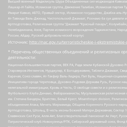
Высший военный Маджлисуль Шура Объединенных сил моджахедов Кавказа, Ко
Лашкар-И-Тайба, Исламская группа, Движение Талибан, Исламская партия Т
Имарат Кавказ, АБТО, Правый сектор, Исламское государство, Джабха аль-
Ат-Тавхида Валь-Джихад, Чистопольский Джамаат, Рохнамо ба суи давлати и
Артподготовка, Религиозная группа “Джамаат “Красный пахарь”, Колумбайн
Челебиджихана, Азов, Партия исламского возрождения Таджикистана, Народ
России, Айдар, Русский добровольческий корпус
Источник:
http://nac.gov.ru/terroristicheskie-i-ekstremistskie-
* Перечень общественных объединений и религиозных орг
деятельности:
Национал-большевистская партия, ВЕК РА, Рада земли Кубанской Духовно
Староверов-Инглингов, Нурджулар, К Богодержавию, Таблиги Джамаат, Сви
Карачая, Союз славян, Ат-Такфир Валь-Хиджра, Пит Буль, Национал-социал
Инициатива города Череповца, Духовно-Родовая Держава Русь, Русское н
нелегальной иммиграции, Кровь и Честь, О свободе совести и о религиоз
Футбольного Клуба Динамо, Файзрахманисты, Мусульманская религиозная о
им. Степана Бандеры, Братство, Белый Крест, Misanthropic division, Рели
объединение Атака, Мечеть Мирмамеда, Община Коренного Русского народа
Артподготовка, Штольц, В честь иконы Божией Матери Державная, Сектор 1
Славянских Сил Руси, Алля-Аят, Благотворительный пансионат Ак Умут, Русск
Патриотический клуб-Новокузнецк/РПК, Сибирский державный союз, Фонд б