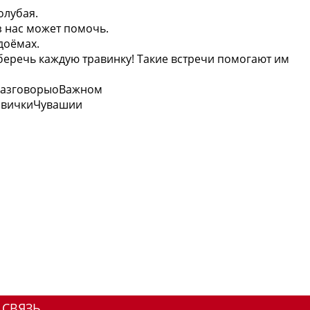
олубая.
з нас может помочь.
доёмах.
 беречь каждую травинку! Такие встречи помогают им
РазговорыоВажном
рвичкиЧувашии
 СВЯЗЬ