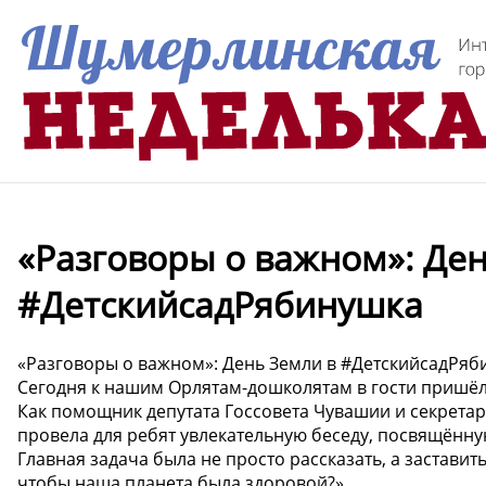
«Разговоры о важном»: Ден
#ДетскийсадРябинушка
«Разговоры о важном»: День Земли в #ДетскийсадРя
Сегодня к нашим Орлятам-дошколятам в гости пришёл
Как помощник депутата Госсовета Чувашии и секрета
провела для ребят увлекательную беседу, посвящён
Главная задача была не просто рассказать, а заставить
чтобы наша планета была здоровой?»