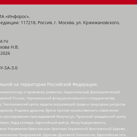
ИА «Инфорос».
едакции: 117218, Россия, г. Москва, ул. Кржижановского,
a.ru
хова Н.В.
2026
Y-SA-3.0
льной на территории Российской Федерации:
кономическому и правовому развитию, Национальный Демократический
менной России, Черноморский фонд регионального сотрудничества,
, Тихоокеанский центр защиты окружающей среды и природных ресурсов,
 Хармони, Родники дракона, Врачи против насильственного извлечения
по расследованию преследований Фалуньгун, Пражский гражданский центр,
бмен, Бард колледж, Европейский выбор, Фонд Ходорковского,
ное Управление Евангельских Христиан Украинской Христианской Церкви,
огических Предприятий, Церковь Духовной Технологии, Европейская сеть