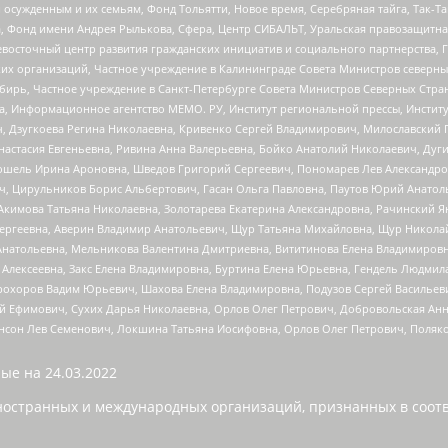
ужденным и их семьям, Фонд Тольятти, Новое время, Серебряная тайга, Так-Так-
, Фонд имени Андрея Рылькова, Сфера, Центр СИБАЛЬТ, Уральская правозащитна
невосточный центр развития гражданских инициатив и социального партнерства, 
 организаций, Частное учреждение в Калининграде Совета Министров северных 
бирь, Частное учреждение в Санкт-Петербурге Совета Министров Северных Стра
а, Информационное агентство МЕМО. РУ, Институт региональной прессы, Инсти
ч, Дзугкоева Регина Николаевна, Кривенко Сергей Владимирович, Милославски
настасия Евгеньевна, Ривина Анна Валерьевна, Бойко Анатолий Николаевич, Дуг
ошель Ирина Ароновна, Шведов Григорий Сергеевич, Пономарев Лев Александро
ч, Цирульников Борис Альбертович, Гасан Ольга Павловна, Паутов Юрий Анато
Акимова Татьяна Николаевна, Золотарева Екатерина Александровна, Рачинский Я
Сергеевна, Аверин Владимир Анатольевич, Щур Татьяна Михайловна, Щур Никола
Анатольевна, Мельникова Валентина Дмитриевна, Вититинова Елена Владимировн
 Алексеевна, Закс Елена Владимировна, Буртина Елена Юрьевна, Гендель Людмил
рохоров Вадим Юрьевич, Шахова Елена Владимировна, Подузов Сергей Васильеви
й Ефимович, Сухих Дарья Николаевна, Орлов Олег Петрович, Добровольская Анн
нсон Лев Семенович, Локшина Татьяна Иосифовна, Орлов Олег Петрович, Поляк
ые на
24.03.2022
ностранных и международных организаций, признанных в соотв