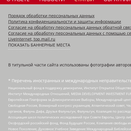
Порядок обработки персональных данных
Политика конфиденциальности и защиты информации
Согласие на обработку персональных данных обратной свя
Согласие на обработку персональных данных с помощью се
LiveInternet, top.mail.ru
ПОКАЗАТЬ БАННЕРНЫЕ МЕСТА
В титульной части сайта использованы фотографии авторов с
* Перечень иностранных и международных неправительств
Национальный фонд в поддержку демократии, Институт Открытое Общество
Институт Международных Отношений, MEDIA DEVELOPMENT INVESTMENT FUND,
Европейская Платформа за Демократические Выборы, Международный цент
Свободная Россия, Всемирный конгресс украинцев, Атлантический совет, Ч
органов, Фалунь Дафа, Друзья Фалуньгун, Фалуньгун, Коалиция по рассле
Ассоциация школ политических исследований при Совете Европы, Центр ли
Оксфордский российский фонд, Фонд Будущее России, Компания свободы ин
Новое Поколение, Духовное Учебное Заведение Международный Библейский