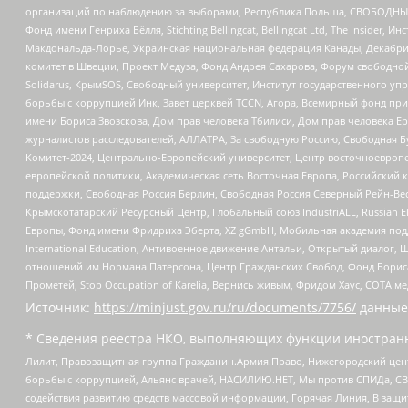
организаций по наблюдению за выборами, Республика Польша, СВОБОДНЫЙ
Фонд имени Генриха Бёлля, Stichting Bellingcat, Bellingcat Ltd, The Inside
Макдональда-Лорье, Украинская национальная федерация Канады, Декабрис
комитет в Швеции, Проект Медуза, Фонд Андрея Сахарова, Форум свободной 
Solidarus, КрымSOS, Свободный университет, Институт государственного у
борьбы с коррупцией Инк, Завет церквей TCCN, Агора, Всемирный фонд при
имени Бориса Звозскова, Дом прав человека Тбилиси, Дом прав человека Ер
журналистов расследователей, АЛЛАТРА, За свободную Россию, Свободная Б
Комитет-2024, Центрально-Европейский университет, Центр восточноевроп
европейской политики, Академическая сеть Восточная Европа, Российский к
поддержки, Свободная Россия Берлин, Свободная Россия Северный Рейн-Вест
Крымскотатарский Ресурсный Центр, Глобальный союз IndustriALL, Russian E
Европы, Фонд имени Фридриха Эберта, XZ gGmbH, Мобильная академия поддержк
International Education, Антивоенное движение Антальи, Открытый диало
отношений им Нормана Патерсона, Центр Гражданских Свобод, Фонд Бориса
Прометей, Stop Occupation of Karelia, Вернись живым, Фридом Хаус, СОТА 
Источник:
https://minjust.gov.ru/ru/documents/7756/
данные
* Сведения реестра НКО, выполняющих функции иностранн
Лилит, Правозащитная группа Гражданин.Армия.Право, Нижегородский цент
борьбы с коррупцией, Альянс врачей, НАСИЛИЮ.НЕТ, Мы против СПИДа, СВЕ
содействия развитию средств массовой информации, Горячая Линия, В защ