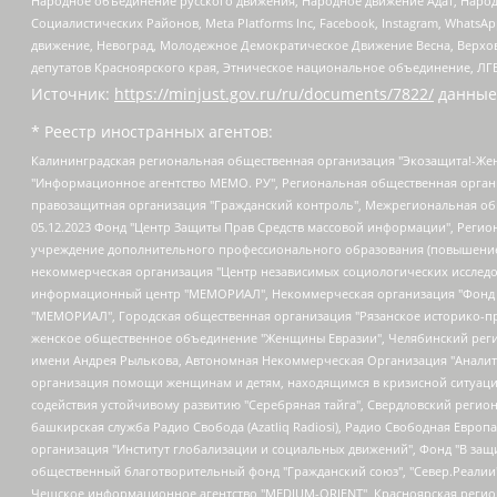
Народное объединение русского движения, Народное движение Адат, Народ
Социалистических Районов, Meta Platforms Inc, Facebook, Instagram, Wha
движение, Невоград, Молодежное Демократическое Движение Весна, Верхов
депутатов Красноярского края, Этническое национальное объединение, ЛГ
Источник:
https://minjust.gov.ru/ru/documents/7822/
данные
* Реестр иностранных агентов:
Калининградская региональная общественная организация "Экозащита!-Женсовет", Фонд содействия защите прав и свобод граждан "Общественный вердикт", Фонд "Институт Развития Свободы Информации", Частное учреждение "Информационное агентство МЕМО. РУ", Региональная общественная организация "Общественная комиссия по сохранению наследия академика Сахарова", Фонд поддержки свободы прессы, Санкт-Петербургская общественная правозащитная организация "Гражданский контроль", Межрегиональная общественная организация "Информационно-просветительский центр "Мемориал", Региональный Фонд "Центр Защиты Прав Средств Массовой Информации", с 05.12.2023 Фонд "Центр Защиты Прав Средств массовой информации", Региональная общественная благотворительная организация помощи беженцам и мигрантам "Гражданское содействие", Негосударственное образовательное учреждение дополнительного профессионального образования (повышение квалификации) специалистов "АКАДЕМИЯ ПО ПРАВАМ ЧЕЛОВЕКА", Свердловская региональная общественная организация "Сутяжник", Автономная некоммерческая организация "Центр независимых социологических исследований", Союз общественных объединений "Российский исследовательский центр по правам человека", Региональное общественное учреждение научно-информационный центр "МЕМОРИАЛ", Некоммерческая организация "Фонд защиты гласности", Автономная некоммерческая организация "Институт прав человека", Городская общественная организация "Екатеринбургское общество "МЕМОРИАЛ", Городская общественная организация "Рязанское историко-просветительское и правозащитное общество "Мемориал" (Рязанский Мемориал), Челябинский региональный орган общественной самодеятельности – женское общественное объединение "Женщины Евразии", Челябинский региональный орган общественной самодеятельности "Уральская правозащитная группа", Фонд содействия защите здоровья и социальной справедливости имени Андрея Рылькова, Автономная Некоммерческая Организация "Аналитический Центр Юрия Левады", Автономная некоммерческая организация социальной поддержки населения "Проект Апрель", Региональная общественная организация помощи женщинам и детям, находящимся в кризисной ситуации "Информационно-методический центр "Анна", Фонд содействия развитию массовых коммуникаций и правовому просвещению "Так-так-Так", Фонд содействия устойчивому развитию "Серебряная тайга", Свердловский региональный общественный фонд социальных проектов "Новое время", "Idel.Реалии", Кавказ.Реалии, Крым.Реалии, Телеканал Настоящее Время, Татаро-башкирская служба Радио Свобода (Azatliq Radiosi), Радио Свободная Европа/Радио Свобода (PCE/PC), "Сибирь.Реалии", "Фактограф", Благотворительный фонд помощи осужденным и их семьям, Автономная некоммерческая организация "Институт глобализации и социальных движений", Фонд "В защиту прав заключенных", Частное учреждение "Центр поддержки и содействия развитию средств массовой информации", Пензенский региональный общественный благотворительный фонд "Гражданский союз", "Север.Реалии", Некоммерческая организация Фонд "Правовая инициатива", Общество с ограниченной ответственностью "Радио Свободная Европа/Радио Свобода", Чешское информационное агентство "MEDIUM-ORIENT", Красноярская региональная общественная организация "Мы против СПИДа", Камалягин Денис Николаевич, Маркелов Сергей Евгеньевич, Пономарев Лев Александрович, Савицкая Людмила Алексеевна, Автоно