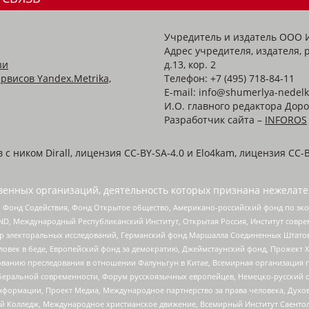
Учредитель и издатель ООО 
Адрес учредителя, издателя, р
зи
д.13, кор. 2
рвисов Yandex.Metrika,
Телефон: +7 (495) 718-84-11
E-mail: info@shumerlya-nedelk
И.О. главного редактора Доро
Разработчик сайта –
INFOROS
 ником Dirall, лицензия CC-BY-SA-4.0 и Elo4kam, лицензия CC-B
енных организаций, деятельность которых признана нежелате
 Фонд Содействия, Фонд Открытое общество, Американо-российский фонд по э
 Международный Республиканский Институт, Открытая Россия, Институт совре
р электоральных исследований, Германский фонд Маршалла Соединенных Штатов
еловек в беде, Европейский фонд за демократию, Джеймстаунский фонд, Прожект
дованию преследования в отношении Фалуньгун в Китае, Всемирная организация 
беральной современности, Форум русскоязычных европейцев, Немецко-русский о
формации, Проект Медиа, Международное партнерство за права человека, Духов
 Колледж, Международное христианское движение, Всемирный Институт Саентол