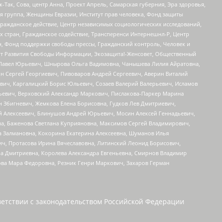
Так, Сова, центр Анна, Проект Апрель, Самарская губерния, Эра здоровья,
я группа, Женщины Евразии, Институт прав человека, Фонд защиты
Гражданское действие, Центр независимых социологических исследований,
стран, Гражданское содействие, Трансперенси Интернешнл-Р, Центр
н, Фонд поддержки свободы прессы, Гражданский контроль, Человек и
тут Развития Свободы Информации, Экозащита!-Женсовет, Общественный
й Павел Юрьевич, Шнырова Ольга Вадимовна, Чанышева Лилия Айратовна,
ин Сергей Георгиевич, Пивоваров Андрей Сергеевич, Аверин Виталий
вич, Каргалицкий Борис Юльевич, Созаев Валерий Валерьевич, Исламов
льевич, Верховский Александр Маркович, Пислакова-Паркер Марина
н Збигневич, Жемкова Елена Борисовна, Гудков Лев Дмитриевич,
й Алексеевич, Блинушов Андрей Юрьевич, Мосин Алексей Геннадьевич,
а, Баженова Светлана Куприяновна, Максимов Сергей Владимирович,
а Залмановна, Кокорина Екатерина Алексеевна, Шуманов Илья
ч, Протасова Ирина Вячеславовна, Литинский Леонид Борисович,
а Дмитриевна, Королева Александра Евгеньевна, Смирнов Владимир
ова Мара Федоровна, Резник Генри Маркович, Захаров Герман
етствии с законодательством Российской Федерации