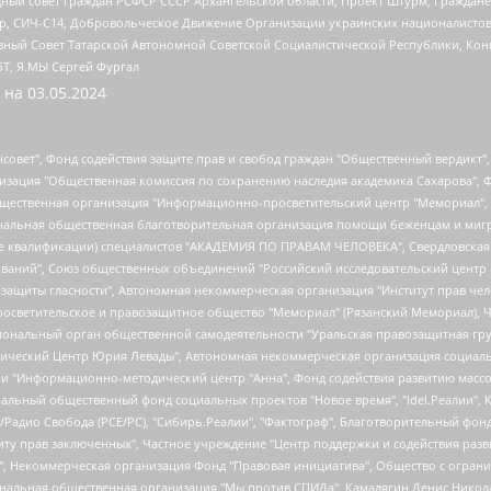
ный совет граждан РСФСР СССР Архангельской области, Проект Штурм, Граждане 
tsApp, СИЧ-С14, Добровольческое Движение Организации украинских националисто
ный Совет Татарской Автономной Советской Социалистической Республики, Кон
БТ, Я.МЫ Сергей Фургал
 на
03.05.2024
мная некоммерческая организация "Центр по работе с проблемой насилия "НАСИЛИЮ.НЕТ", Межрегиональный профессиональный союз работников здравоохранения "Альянс врачей", Юридическое лицо, зарегистрированное в Латвийской Республике, SIA "Medusa Project" (регистрационный номер 40103797863, дата регистрации 10.06.2014), Некоммерческая организация "Фонд по борьбе с коррупцией", Автономная некоммерческая организация "Институт права и публичной политики", Баданин Роман Сергеевич, Гликин Максим Александрович, Железнова Мария Михайловна, Лукьянова Юлия Сергеевна, Маетная Елизавета Витальевна, Маняхин Петр Борисович, Чуракова Ольга Владимировна, Ярош Юлия Петровна, Юридическое лицо "The Insider SIA", зарегистрированное в Риге, Латвийская Республика (дата регистрации 26.06.2015), являющееся администратором доменного имени интернет-издания "The Insider SIA", https://theins.ru, Постернак Алексей Евгеньевич, Рубин Михаил Аркадьевич, Анин Роман Александрович, Юридическое лицо Istories fonds, зарегистрированное в Латвийской Республике (регистрационный номер 50008295751, дата регистрации 24.02.2020), Великовский Дмитрий Александрович, Долинина Ирина Николаевна, Мароховская Алеся Алексеевна, Шлейнов Роман Юрьевич, Шмагун Олеся Валентиновна, Общество с ограниченной ответственностью "Альтаир 2021", Общество с ограниченной ответственностью "Вега 2021", Общество с ограниченной ответственностью "Главный редактор 2021", Общество с ограниченной ответственностью "Ромашки монолит", Важенков Артем Валерьевич, Ивановская областная общественная организация "Центр гендерных исследований", Гурман Юрий Альбертович, Медиапроект "ОВД-Инфо", Егоров Владимир Владимирович, Жилинский Владимир Александрович, Общество с ограниченной ответственностью "ЗП", Иванова София Юрьевна, Карезина Инна Павловна, Кильтау Екатерина Викторовна, Петров Алексей Викторович, Пискунов Сергей Евгеньевич, Смирнов Сергей Сергеевич, Тихонов Михаил Сергеевич, Общество с ограниченной ответственностью "ЖУРНАЛИСТ-ИНОСТРАННЫЙ АГЕНТ", Арапова Галина Юрьевна, Вольтская Татьяна Анатольевна, Американская компания "Mason G.E.S. Anonymous Foundation" (США), являющаяся владельцем интернет-издания https://mnews.world/, Компания "Stichting Bellingcat", зарегистрированная в Нидерландах (дата регистрации 11.07.2018), Захаров Андрей Вячеславович, Клепиковская Екатерина Дмитриевна, Общество с ограниченной ответственностью "МЕМО", Перл Роман Александрович, Симонов Евгений Алексеевич, Соловьева Елена Анатольевна, Сотников Даниил Владимирович, Сурначева Елизавета Дмитриевна, Автономная некоммерческая организация по защите прав человека и информированию населения "Якутия – Наше Мнение", Общество с ограниченной ответственностью "Москоу диджитал медиа", с 26.01.2023 Общество с ограниченной ответственностью "Чайка Белые сады", Ветошкина Валерия Валерьевна, Заговора Максим Александрович, Межрегиональное общественное движение "Российская ЛГБТ - сеть", Оленичев Максим Владимирович, Павлов Иван Юрьевич, Скворцова Елена Сергеевна, Общество с ограниченной ответственностью "Как бы инагент", Кочетков Игорь Викторович, Общество с ограниченной ответственностью "Честные выборы", Еланчик Олег Александрович, Общество с ограниченной ответственностью "Нобелевский призыв", Гималова Регина Эмилевна, Григорьев Андрей Валерьевич, Григорьева Алина Александровна, Ассоциация по содействию защите прав призывников, альтернативнослужащих и военнослужащих "Правозащитная группа "Гражданин.Армия.Право", Хисамова Регина Фаритовна, Автономная некоммерческая организация по реализации социально-правовых программ "Лилит", Дальн