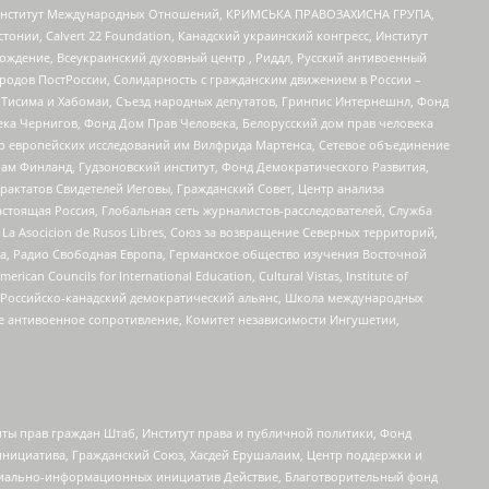
ий Институт Международных Отношений, КРИМСЬКА ПРАВОЗАХИСНА ГРУПА,
стонии, Calvert 22 Foundation, Канадский украинский конгресс, Институт
ждение, Всеукраинский духовный центр , Риддл, Русский антивоенный
ародов ПостРоссии, Солидарность с гражданским движением в России –
в Тисима и Хабомаи, Съезд народных депутатов, Гринпис Интернешнл, Фонд
ека Чернигов, Фонд Дом Прав Человека, Белорусский дом прав человека
нтр европейских исследований им Вилфрида Мартенса, Сетевое объединение
Чам Финланд, Гудзоновский институт, Фонд Демократического Развития,
актатов Свидетелей Иеговы, Гражданский Совет, Центр анализа
астоящая Россия, Глобальная сеть журналистов-расследователей, Служба
a Asocicion de Rusos Libres, Союз за возвращение Северных территорий,
еста, Радио Свободная Европа, Германское общество изучения Восточной
ouncils for International Education, Cultural Vistas, Institute of
, Российско-канадский демократический альянс, Школа международных
е антивоенное сопротивление, Комитет независимости Ингушетии,
ты прав граждан Штаб, Институт права и публичной политики, Фонд
инициатива, Гражданский Союз, Хасдей Ерушалаим, Центр поддержки и
социально-информационных инициатив Действие, Благотворительный фонд