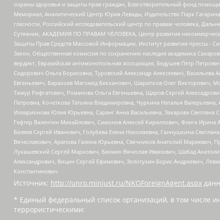
охраны здоровья и защиты прав граждан, Благотворительный фонд помощи ос
Мемориал, Аналитический Центр Юрия Левады, Издательство Парк Гагарина
гласности, Российский исследовательский центр по правам человека, Даль
Сутяжник, АКАДЕМИЯ ПО ПРАВАМ ЧЕЛОВЕКА, Центр развития некоммерческих
Защиты Прав Средств Массовой Информации, Институт развития прессы - Си
Закон, Общественная комиссия по сохранению наследия академика Сахаров
вердикт, Евразийская антимонопольная ассоциация, Бедушев Петр Петрови
Сидорович Ольга Борисовна, Туровский Александр Алексеевич, Васильева А
Евгеньевич, Барахоев Магомед Бекханович, Шарипков Олег Викторович, М
Тимур Рифгатович, Романова Ольга Евгеньевна, Щаров Сергей Алексадрови
Петровна, Кочеткова Татьяна Владимировна, Чуркина Наталья Валерьевна, 
Илларионова Юлия Юрьевна, Саранг Анна Васильевна, Захарова Светлана 
Гефтер Валентин Михайлович, Симонов Алексей Кириллович, Флиге Ирина 
Беляев Сергей Иванович, Голубева Елена Николаевна, Ганнушкина Светлана
Вячеславович, Арапова Галина Юрьевна, Свечников Анатолий Мариевич, П
Лукашевский Сергей Маркович, Бахмин Вячеслав Иванович, Шабад Анатоли
Александрович, Вицин Сергей Ефимович, Золотухин Борис Андреевич, Леви
Константинович
Источник:
http://unro.minjust.ru/NKOForeignAgent.aspx
данн
* Единый федеральный список организаций, в том числе и
террористическими: