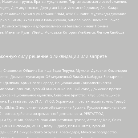
 Исламская группа, Братья-мусульмане, Партия исламского освобождения,
едия, Дом двух святых, Джунд аш-Шам, Исламский джихад, Аль-Каида,
жр от Аллаха Субхану уа Тагьаля SHAM, АУМ Синрике, Муджахеды джамаата
рир аш-Шам, Ахлю Сунна Валь Джамаа, National Socialism/White Power,
рг, Крымско-татарский добровольческий батальон имени Номана
оев, Маньяки Культ Убийц, Молодёжь Которая Улыбается, Легион Свобода
аконную силу решение о ликвидации или запрете
ья, Славянская Община Капища Веды Перуна, Мужская Духовная Семинария
щество, Джамаат мувахидов, Объединенный Вилайат Кабарды, Балкарии и
ден Дьявола, Армия воли народа, Национальная Социалистическая
роверов-Инглингов, Русский общенациональный союз, Движение против
усское национальное единство, Северное Братство, Клуб Болельщиков
а, Правый сектор, УНА - УНСО, Украинская повстанческая армия, Тризуб
 TulaSkins, Этнополитическое объединение Русские, Русское национальное
О противодействии экстремистской деятельности, РЕВТАТПОД,
ы и Единения, Каракольская инициативная группа, Автоград Крю, Союз
 Нация и свобода, W.H.С., Фалунь Дафа, Иртыш Ultras, Русский
ан СССР Прикубанского округа г. Краснодара, Мужское государство,