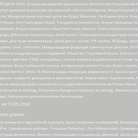
 ИДЕЛЬ-УРАЛ, Ассоциация развития журналистики, IStories fonds, Королевск
r, Институт правовой инициативы Центральной и Восточной Европы, Фонд Открытой Э
ты, Международный научный центр им Вудро Вильсона, Свободная пресса, Возро
России, Лига Свободных Наций, Transparеncy International, Форум Свободных Н
правления, Форум гражданского общества Россия, Беллона, Союз жителей острово
роды, BDR Novaja Gazeta-Europe, Алтай проект, Образовательный дом прав челов
еван, Дом прав человека Крым, Центр дикого лосося, TVR Studios, ТВ Дождь, Це
урятия, Uralic, UnKremlin, Международная федерация транспортных рабочих, Ист
ейских и международных исследований, Общество Сторожевой башни, Библии и тр
омитет действия, РЭНД корпорейшн, Русская Америка за демократию в России, Н
фалия, Фонд глобальной помощи, Антивоенный комитет России, Russie-Libertes, L
lection Monitor, Article 19, Мнение медиа, Федерация анархического черного кр
и гендерной демократии и миротворчества, Форум имени Льва Копелева, American C
г, Школа международных отношений и государственной политики им Питера Мунка
 Немцова за Свободу, Фонд имени Фридриха Науманна за свободу, Феминистско
медиа, Либерально-демократическая Лига Украины
 на
13.05.2024
ого агента:
р немецкой и европейской культуры, Центр гендерных исследований, Фонд защи
ЧА, Гуманитарное действие, Открытый Петербург, Лига Избирателей, Правовая 
иту прав заключенных, Институт глобализации и социальных движений, Центр 