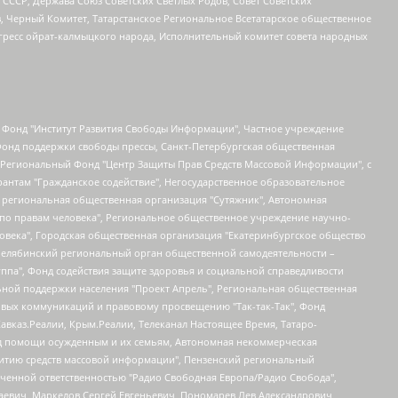
СССР, Держава Союз Советских Светлых Родов, Совет Советских
в, Черный Комитет, Татарстанское Региональное Всетатарское общественное
гресс ойрат-калмыцкого народа, Исполнительный комитет совета народных
евосточное общественное движение "Маяк", Санкт-Петербургская ЛГБТ-инициативная группа "Выход", Инициативная группа ЛГБТ+ "Реверс", Алексеев Андрей Викторович, Бекбулатова Таисия Львовна, Беляев Иван Михайлович, Владыкина Елена Сергеевна, Гельман Марат Александрович, Никульшина Вероника Юрьевна, Толоконникова Надежда Андреевна, Шендерович Виктор Анатольевич, Общество с ограниченной ответственностью "Данное сообщение", Общество с ограниченной ответственностью Издательский дом "Новая глава", Айнбиндер Александра Александровна, Московский комьюнити-центр для ЛГБТ+инициатив, Благотворительный фонд развития филантропии, Deutsche Welle (Германия, Kurt-Schumacher-Strasse 3, 53113 Bonn), Борзунова Мария Михайловна, Воробьев Виктор Викторович, Голубева Анна Львовна, Константинова Алла Михайловна, Малкова Ирина Владимировна, Мурадов Мурад Абдулгалимович, Осетинская Елизавета Николаевна, Понасенков Евгений Николаевич, Ганапольский Матвей Юрьевич, Киселев Евгений Алексеевич, Борухович Ирина Григорьевна, Дремин Иван Тимофеевич, Дубровский Дмитрий Викторович, Красноярская региональная общественная организация поддержки и развития альтернативных образовательных технологий и межкультурных коммуникаций "ИНТЕРРА", Маяковская Екатерина Алексеевна, Фейгин Марк Захарович, Филимонов Андрей Викторович, Дзугкоева Регина Николаевна, Доброхотов Роман Александрович, Дудь Юрий Александрович, Елкин Сергей Владимирович, Кругликов Кирилл Игоревич, Сабунаева Мария Леонидовна, Семенов Алексей Владимирович, Шаинян Карен Багратович, Шульман Екатерина Михайловна, Асафьев Артур Валерьевич, Вахштайн Виктор Семенович, Венедиктов Алексей Алексеевич, Лушникова Екатерина Евгеньевна, Волков Леонид Михайлович, Невзоров Александр Глебович, Пархоменко Сергей Борисович, Сироткин Ярослав Николаевич, Кара-Мурза Владимир Владимирович, Баранова Наталья Владимировна, Гозман Леонид Яковлевич, Кагарлицкий Борис Юльевич, Климарев Михаил Валерьевич, Милов Владимир Станиславович, Автономная некоммерческая организация Краснодарский центр современного искусства "Типография", Моргенштерн Алишер Тагирович, Соболь Любовь Эдуардовна, Общество с ограниченной ответственностью "ЛИЗА НОРМ", Каспаров Гарри Кимович, Ходорковский Михаил Борисович, Общество с ограниченной ответственностью "Апрельские тезисы", Данилович Ирина Брониславовна, Кашин Олег Владимирович, Петров Николай Владимирович, Пивоваров Алексей Владимирович, Соколов Михаил Владимирович, Цветкова Юлия Владимировна, Чичваркин Евгений Александрович, Комитет против пыток/Команда против пыток, Общество с ограниченной ответственностью "Первый научный", Общество с ограниченной ответственностью "Вертолет и ко", Белоцерковская Вероника Борисовна, Кац Максим Евгеньевич, Лазарева Татьяна Юрьевна, Шаведдинов Руслан Табризович, Яшин Илья Валерьевич, Общество с ограниченной ответственностью "Иноагент ААВ", Алешковский Дмитрий Петрович, Альбац Евгения Марковна, Быков Дмитрий Львович, Галямина Юлия Евгеньевна, Лойко Сергей Леонидович, Мартынов Кирилл Константинович, Медведев Сергей Александрович, Крашенинников Федор Геннадиевич, Гордеева Катерина Вл