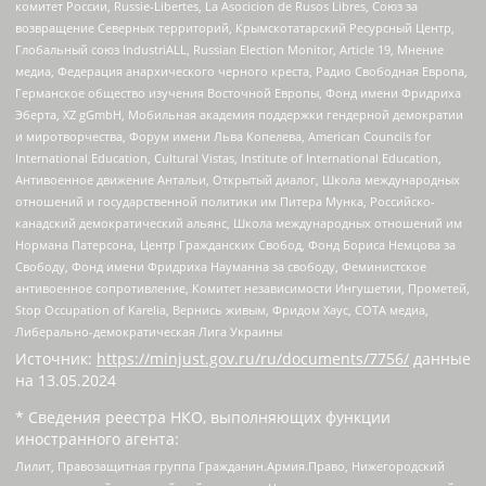
комитет России, Russie-Libertes, La Asocicion de Rusos Libres, Союз за
возвращение Северных территорий, Крымскотатарский Ресурсный Центр,
Глобальный союз IndustriALL, Russian Election Monitor, Article 19, Мнение
медиа, Федерация анархического черного креста, Радио Свободная Европа,
Германское общество изучения Восточной Европы, Фонд имени Фридриха
Эберта, XZ gGmbH, Мобильная академия поддержки гендерной демократии
и миротворчества, Форум имени Льва Копелева, American Councils for
International Education, Cultural Vistas, Institute of International Education,
Антивоенное движение Антальи, Открытый диалог, Школа международных
отношений и государственной политики им Питера Мунка, Российско-
канадский демократический альянс, Школа международных отношений им
Нормана Патерсона, Центр Гражданских Свобод, Фонд Бориса Немцова за
Свободу, Фонд имени Фридриха Науманна за свободу, Феминистское
антивоенное сопротивление, Комитет независимости Ингушетии, Прометей,
Stop Occupation of Karelia, Вернись живым, Фридом Хаус, СОТА медиа,
Либерально-демократическая Лига Украины
Источник:
https://minjust.gov.ru/ru/documents/7756/
данные
на
13.05.2024
* Сведения реестра НКО, выполняющих функции
иностранного агента:
Лилит, Правозащитная группа Гражданин.Армия.Право, Нижегородский