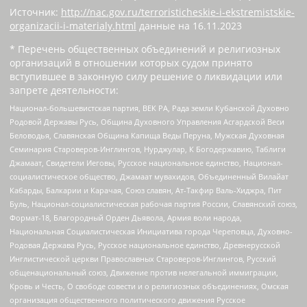
Источник:
http://nac.gov.ru/terroristicheskie-i-ekstremistskie-
organizacii-i-materialy.html
данные на
16.11.2023
* Перечень общественных объединений и религиозных
организаций в отношении которых судом принято
вступившее в законную силу решение о ликвидации или
запрете деятельности:
Национал-большевистская партия, ВЕК РА, Рада земли Кубанской Духовно
Родовой Державы Русь, Община Духовного Управления Асгардской Веси
Беловодья, Славянская Община Капища Веды Перуна, Мужская Духовная
Семинария Староверов-Инглингов, Нурджулар, К Богодержавию, Таблиги
Джамаат, Свидетели Иеговы, Русское национальное единство, Национал-
социалистическое общество, Джамаат мувахидов, Объединенный Вилайат
Кабарды, Балкарии и Карачая, Союз славян, Ат-Такфир Валь-Хиджра, Пит
Буль, Национал-социалистическая рабочая партия России, Славянский союз,
Формат-18, Благородный Орден Дьявола, Армия воли народа,
Национальная Социалистическая Инициатива города Череповца, Духовно-
Родовая Держава Русь, Русское национальное единство, Древнерусской
Инглистической церкви Православных Староверов-Инглингов, Русский
общенациональный союз, Движение против нелегальной иммиграции,
Кровь и Честь, О свободе совести и о религиозных объединениях, Омская
организация общественного политического движения Русское