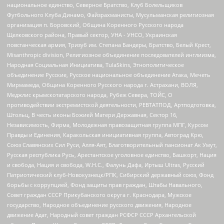
национальное единство, Северное Братство, Клуб Болельщиков
Футбольного Клуба Динамо, Файзрахманисты, Мусульманская религиозная
организация п. Боровский, Община Коренного Русского народа
Щелковского района, Правый сектор, УНА - УНСО, Украинская
повстанческая армия, Тризуб им. Степана Бандеры, Братство, Белый Крест,
Misanthropic division, Религиозное объединение последователей инглиизма,
Народная Социальная Инициатива, TulaSkins, Этнополитическое
объединение Русские, Русское национальное объединение Атака, Мечеть
Мирмамеда, Община Коренного Русского народа г. Астрахани, ВОЛЯ,
Меджлис крымскотатарского народа, Рубеж Севера, ТОЙС, О
противодействии экстремистской деятельности, РЕВТАТПОД, Артподготовка,
Штольц, В честь иконы Божией Матери Державная, Сектор 16,
Независимость, Фирма, Молодежная правозащитная группа МПГ, Курсом
Правды и Единения, Каракольская инициативная группа, Автоград Крю,
Союз Славянских Сил Руси, Алля-Аят, Благотворительный пансионат Ак Умут,
Русская республика Русь, Арестантское уголовное единство, Башкорт, Нация
и свобода, Нация и свобода, W.H.С., Фалунь Дафа, Иртыш Ultras, Русский
Патриотический клуб-Новокузнецк/РПК, Сибирский державный союз, Фонд
борьбы с коррупцией, Фонд защиты прав граждан, Штабы Навального,
Совет граждан СССР Прикубанского округа г. Краснодара, Мужское
государство, Народное объединение русского движения, Народное
движение Адат, Народный совет граждан РСФСР СССР Архангельской