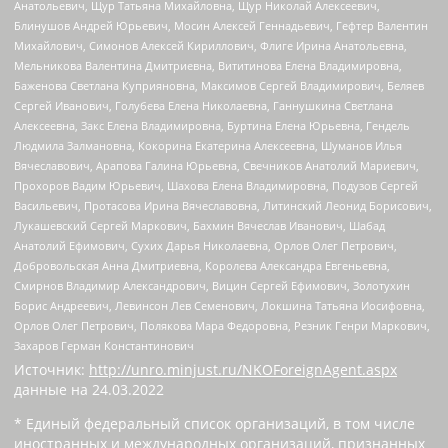
Анатольевич, Щур Татьяна Михайловна, Щур Николай Алексеевич,
Блинушов Андрей Юрьевич, Мосин Алексей Геннадьевич, Гефтер Валентин
Михайлович, Симонов Алексей Кириллович, Флиге Ирина Анатольевна,
Мельникова Валентина Дмитриевна, Вититинова Елена Владимировна,
Баженова Светлана Куприяновна, Максимов Сергей Владимирович, Беляев
Сергей Иванович, Голубева Елена Николаевна, Ганнушкина Светлана
Алексеевна, Закс Елена Владимировна, Буртина Елена Юрьевна, Гендель
Людмила Залмановна, Кокорина Екатерина Алексеевна, Шуманов Илья
Вячеславович, Арапова Галина Юрьевна, Свечников Анатолий Мариевич,
Прохоров Вадим Юрьевич, Шахова Елена Владимировна, Подузов Сергей
Васильевич, Протасова Ирина Вячеславовна, Литинский Леонид Борисович,
Лукашевский Сергей Маркович, Бахмин Вячеслав Иванович, Шабад
Анатолий Ефимович, Сухих Дарья Николаевна, Орлов Олег Петрович,
Добровольская Анна Дмитриевна, Королева Александра Евгеньевна,
Смирнов Владимир Александрович, Вицин Сергей Ефимович, Золотухин
Борис Андреевич, Левинсон Лев Семенович, Локшина Татьяна Иосифовна,
Орлов Олег Петрович, Полякова Мара Федоровна, Резник Генри Маркович,
Захаров Герман Константинович
Источник:
http://unro.minjust.ru/NKOForeignAgent.aspx
данные на
24.03.2022
* Единый федеральный список организаций, в том числе
иностранных и международных организаций, признанных