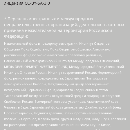
лицензия CC-BY-SA-3.0
* Перечень иностранных и международных
неправительственных организаций, деятельность которых
признана нежелательной на территории Российской
Федерации:
Национальный фонд в поддержку демократии, Институт Открытое
Общество Фонд Содействия, Фонд Открытое общество, Американо-
российский фонд по экономическому и правовому развитию,
Национальный Демократический Институт Международных Отношений,
MEDIA DEVELOPMENT INVESTMENT FUND, Международный Республиканский
Институт, Открытая Россия, Институт современной России, Черноморский
фонд регионального сотрудничества, Европейская Платформа за
Демократические Выборы, Международный центр электоральных
исследований, Германский фонд Маршалла Соединенных Штатов,
Тихоокеанский центр защиты окружающей среды и природных ресурсов,
Свободная Россия, Всемирный конгресс украинцев, Атлантический совет,
Человек в беде, Европейский фонд за демократию, Джеймстаунский фонд,
Прожект Хармони, Родники дракона, Врачи против насильственного
извлечения органов, Фалунь Дафа, Друзья Фалуньгун, Фалуньгун, Коалиция
по расследованию преследования в отношении Фалуньгун в Китае,