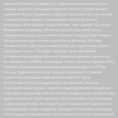
Народов ПостРоссии, Солидарность с гражданским движением в России –
Solidarus, КрымSOS, Свободный университет, Институт государственного
управления, Форум гражданского общества Россия, Беллона, Союз жителей
островов Тисима и Хабомаи, Съезд народных депутатов, Гринпис
Интернешнл, Фонд борьбы с коррупцией Инк, Завет церквей TCCN, Агора,
Всемирный фонд природы, BDR Novaja Gazeta-Europe, Алтай проект,
Образовательный дом прав человека Чернигов, Фонд Дом Прав Человека,
Белорусский дом прав человека имени Бориса Звозскова, Дом прав
человека Тбилиси, Дом прав человека Ереван, Дом прав человека Крым,
Центр дикого лосося, TVR Studios, ТВ Дождь, Центр европейских
исследований им Вилфрида Мартенса, Сетевое объединение журналистов
расследователей, АЛЛАТРА, За свободную Россию, Свободная Бурятия, Uralic,
UnKremlin, Международная федерация транспортных рабочих, ИстЧам
Финланд, Гудзоновский институт, Фонд Демократического Развития,
Комитет-2024, Центрально-Европейский университет, Центр
восточноевропейских и международных исследований, Общество
Сторожевой башни, Библии и трактатов Свидетелей Иеговы, Гражданский
Совет, Центр анализа европейской политики, Академическая сеть Восточная
Европа, Российский комитет действия, РЭНД корпорейшн, Русская Америка
за демократию в России, Настоящая Россия, Глобальная сеть журналистов-
расследователей, Служба поддержки, Свободная Россия Берлин, Свободная
Россия Северный Рейн-Вестфалия, Фонд глобальной помощи, Антивоенный