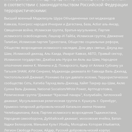
в соответствии с законодательством Российской Федерации
террористическими:
Высший военный Маджлисуль Шура Объединенных сил моджахедов
Кавказа, Конгресс народов Ичкерии и Дагестана, База, Асбат аль-Ансар,
Священная война, Исламская группа, Братья-мусульмане, Партия
исламского освобождения, Лашкар-И-Тайба, Исламская группа, Движение
Талибан, Исламская партия Туркестана, Общество социальных реформ,
Общество возрождения исламского наследия, Дом двух святых, Джунд аш-
Шам, Исламский джихад, Аль-Каида, Имарат Кавказ, АБТО, Правый сектор,
Исламское государство, Джабха аль-Нусра ли-Ахль аш-Шам, Народное
ополчение имени К. Минина и Д. Пожарского, Аджр от Аллаха Субхану уа
Тагьаля SHAM, АУМ Синрике, Муджахеды джамаата Ат-Тавхида Валь-Джихад,
Чистопольский Джамаат, Рохнамо ба суи давлати исломи, Террористическое
сообщество Сеть, Катиба Таухид валь-Джихад, Хайят Тахрир аш-Шам, Ахлю
Сунна Валь Джамаа, National Socialism/White Power, Артподготовка,
Религиозная группа “Джамаат “Красный пахарь”, Колумбайн, Хатлонский
джамаат, Мусульманская религиозная группа п. Кушкуль г. Оренбург,
Крымско-татарский добровольческий батальон имени Номана
Челебиджихана, Азов, Партия исламского возрождения Таджикистана,
Народная самооборона, Дуббайский джамаат, московская ячейка, Батал-
Хаджи Белхороев, Маньяки Культ Убийц, Молодёжь Которая Улыбается,
Легион Свобода России, Айдар, Русский добровольческий корпус