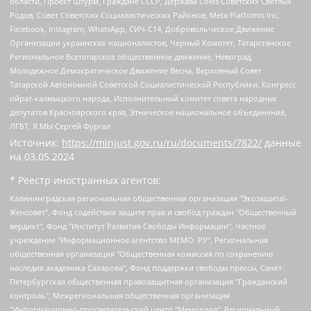
области, Проект Штурм, Граждане СССР, Держава Союз Советских Светлых
Родов, Совет Советских Социалистических Районов, Meta Platforms Inc,
Facebook, Instagram, WhatsApp, СИЧ-С14, Добровольческое Движение
Организации украинских националистов, Черный Комитет, Татарстанское
Региональное Всетатарское общественное движение, Невоград,
Молодежное Демократическое Движение Весна, Верховный Совет
Татарской Автономной Советской Социалистической Республики, Конгресс
ойрат-калмыцкого народа, Исполнительный комитет совета народных
депутатов Красноярского края, Этническое национальное объединение,
ЛГБТ, Я.МЫ Сергей Фургал
Источник:
https://minjust.gov.ru/ru/documents/7822/
данные
на
03.05.2024
* Реестр иностранных агентов:
Калининградская региональная общественная организация "Экозащита!-Женсовет", Фонд содействия защите прав и свобод граждан "Общественный вердикт", Фонд "Институт Развития Свободы Информации", Частное учреждение "Информационное агентство МЕМО. РУ", Региональная общественная организация "Общественная комиссия по сохранению наследия академика Сахарова", Фонд поддержки свободы прессы, Санкт-Петербургская общественная правозащитная организация "Гражданский контроль", Межрегиональная общественная организация "Информационно-просветительский центр "Мемориал", Региональный Фонд "Центр Защиты Прав Средств Массовой Информации", с 05.12.2023 Фонд "Центр Защиты Прав Средств массовой информации", Региональная общественная благотворительная организация помощи беженцам и мигрантам "Гражданское содействие", Негосударственное образовательное учреждение дополнительного профессионального образования (повышение квалификации) специалистов "АКАДЕМИЯ ПО ПРАВАМ ЧЕЛОВЕКА", Свердловская региональная общественная организация "Сутяжник", Автономная некоммерческая организация "Центр независимых социологических исследований", Союз общественных объединений "Российский исследовательский центр по правам человека", Региональное общественное учреждение научно-информационный центр "МЕМОРИАЛ", Некоммерческая организация "Фонд защиты гласности", Автономная некоммерческая организация "Институт прав человека", Городская общественная организация "Екатеринбургское общество "МЕМОРИАЛ", Городская общественная организация "Рязанское историко-просветительское и правозащитное общество "Мемориал" (Рязанский Мемориал), Челябинский региональный орган общественной самодеятельности – женское общественное объединение "Женщины Евразии", Челябинский региональный орган общественной самодеятельности "Уральская правозащитная группа", Фонд содействия защите здоровья и социальной справедливости имени Андрея Рылькова, Автономная Некоммерческая Организация "Аналитический Центр Юрия Левады", Автономная некоммерческая организация социальной поддержки населения "Проект Апрель", Региональная общественная организация помощи женщинам и детям, находящимся в кризисной ситуации "Информационно-методический центр "Анна", Фонд содействия развитию массовых коммуникаций и правовому просвещению "Так-так-Так", Фонд содействия устойчивому развитию "Серебряная тайга", Свердловский региональный общественный фонд социальных проектов "Новое время", "Idel.Реалии", Кавказ.Реалии, Крым.Реалии, Телеканал Настоящее Время, Татаро-башкирская служба Радио Свобода (Azatliq Radiosi), Радио Свободная Европа/Радио Свобода (PCE/PC), "Сибирь.Реалии", "Фактограф", Благотворительный фонд помощи осужденным и их семьям, Автономная некоммерческая организация "Институт глобализации и социальных движений", Фонд "В защиту прав заключенных", Частное учреждение "Центр поддержки и содействия развитию средств массовой информации", Пензенский региональный общественный благотворительный фонд "Гражданский союз", "Север.Реалии", Некоммерческая организация Фонд "Правовая инициатива", Общество с ограниченной ответственностью "Радио Свободная Европа/Радио Свобода", Чешское информационное агентство "MEDIUM-ORIENT", Красноярская региональная общественная организация "Мы против СПИДа", Камалягин Денис Николаевич, Маркелов Сергей Евгеньевич, Пономарев Лев Александрович, Савицкая Людмила Алексеевна, Автономная некоммерческая организация "Центр по работе с проблемой насилия "НАСИЛИЮ.НЕТ", Межрегиональный профессиональный союз работников здравоохранения "Альянс врачей", Юридическое лицо, зарегистрированное в Латвийской Республике, SIA "Medusa Project" (регистрационный номер 40103797863, дата регистрации 10.06.2014), Некоммерческая организация "Фонд по борьбе с коррупцией", Автономная некоммерческая организация "Институт права и публичной политики", Баданин Роман Сергеевич, Гликин Максим Александрович, Железнова Мария Михайловна, Лукьянова Юлия Сергеевна, Маетная Елизавета Витальевна, Маняхин Петр Борисович, Чуракова Ольга Владимировна, Ярош Юлия Петровна, Юридическое лицо "The Insider SIA", зарегистрированное в Риге, Латвийская Республика (дата регистрации 26.06.2015), являющееся администратором доменного имени интернет-издания "The Insider SIA", https://theins.ru, Постернак Алексей Евгеньевич, Рубин Михаил Аркадьевич, Анин Роман Александрович, Юридическое лицо Istories fonds, зарегистрированное в Латвийской Республике (регистрационный номер 50008295751, дата регистрации 24.02.2020), Великовский Дмитрий Александрович, Долинина Ирина Николаевна, Мароховская Алеся Алексеевна, Шлейнов Роман Юрьевич, Шмагун Олеся Валентиновна, Общество с ограниченной ответственностью "Альтаир 2021", Общество с ограниченной ответственностью "Вега 2021", Общество с ограниченной ответственностью "Главный редактор 2021", Общество с ограниченной ответственностью "Ромашки монолит", Важенков Артем Валерьевич, Ивановская областная общественная организация "Центр гендерных исследований", Гурман Юрий Альбертович, Медиапроект "ОВД-Инфо", Егоров Владимир Владимирович, Жилинский Владимир Александрович, Общество с ограниченной ответственностью "ЗП", Иванова София Юрьевна, Карезина Инна Павловна, Кильтау Екатерина Викторовна, Петров Алексей Викторович, Пискунов Сергей Евгеньевич, Смирнов Сергей Сергеевич, Тихонов Михаил Сергеевич, Общество с ограниченной ответственностью "ЖУРНАЛИСТ-ИНОСТРАННЫЙ АГЕНТ", Арапова Галина Юрьевна, Вольтская Татьяна Анатольевна, Американская компания "Mason G.E.S. Anonymous Foundation" (США), являющаяся владельцем интернет-издания https://mnews.world/, Компания "Stichting Bellingcat", зарегистрированная в Нидерландах (дата регистрации 11.07.2018), Захаров Андрей Вячеславович, Клепиковская Екатерина Дмитриевна, Общество с ограниченной ответственностью "МЕМО", Перл Роман Александрович, Симонов Евгений Алексеевич, Соловьева Елена Анатольевна, Сотников Даниил Владимирович, Сурначева Елизавета Дмитриевна, Автономная некоммерческая организация по защите прав человека и информированию населения "Якутия – Наше Мнение", Общество с ограниченной ответственностью "Москоу диджитал медиа", с 26.01.2023 Общество с ограниченной ответственностью "Чайка Белые сады", Ветошкина Валерия Валерьевна, Заговора Максим Александрович, Межрегиональное общественное движение "Российская ЛГБТ - сеть", Оленичев Максим Владимирович, Павлов Иван Юрьевич, Скворцова Елена Сергеевна, Общество с ограниченной ответственностью "Как бы инагент", Кочетков Игорь Викторович, Общество с ограниченной ответственностью "Честные выборы", Еланчик Олег Александрович, Общество с ограниченной ответственностью "Нобелевский призыв", Гималова Регина Эмилевна, Григорьев Андрей Валерьевич, Григорьева Алина Александровна, Ассоциация по содействию защите прав призывников, альтернативнослужащих и военнослужащих "Правозащитная группа "Гражданин.Армия.Право", Хисамова Регина Фаритовна, Автономная некоммерческая организация по реализации социально-правовых программ "Лилит", Дальневосточное общественное движение "Маяк", Санкт-Петербургская ЛГБТ-инициативная группа "Выход", Инициативная группа ЛГБТ+ "Реверс", Алексеев Андрей Викторович, Бекбулатова Таисия Львовна, Беляев Иван Михайлович, Владыкина Елена Сергеевна, Гельман Марат Александрович, Никульшина Вероника Юрьевна, Толоконникова Надежда Андреевна, Шендерович Виктор Анатольевич, Общество с ограниченной ответственностью "Данное сообщение", Общество с ограниченной ответственностью Издательский дом "Новая глава", Айнбиндер Александра Александровна, Московский комьюнити-центр для ЛГБТ+инициатив, Благотворительный фонд развития филантропии, Deutsche Welle (Германия, Kurt-Schumacher-Strasse 3, 53113 Bonn), Борзунова Мария Михайловна, Воробьев Виктор Викторович, Голубева Анна Львовна, Константинова Алла Михайловна, Малкова Ирина Владимировна, Мурадов Мурад Абдулгалимович, Осетинская Елизавета Николаевна, Понасенков Евгений Николаевич, Ганапольский Матвей Юрьевич, Киселев Евгений Алексеевич, Борухович Ирина Григорьевна, Дремин Иван Тимофеевич, Дубровский Дмитрий Викторович, Красноярская региональная общественная организация поддержки и развития альтернативных образовательных технологий и межкультурных коммуникаций "ИНТЕРРА", Маяковская Екатерина Алексеевна, Фейгин Марк Захарович, Филимонов Андрей Викторович, Дзугкоева Регина Николаевна, Доброхотов Роман Александрович, Дудь Юрий Александрович, Елкин Сергей Владимирович, Кругликов Кирилл Игоревич, Сабунаева Мария Леонидовна, Семенов Алексей Владимирович, Шаинян Карен Багратович, Шульман Екатерина Михайловна, Асафьев Артур Валерьевич, Вахштайн Виктор Семенович, Венедиктов Алексей Алексеевич, Лушникова Екатерина Евгеньевна, Волков Леонид Михайлович, Невзоров Александр Глебович, Пархоменко Сергей Борисович, Сироткин Ярослав Николаевич, Кара-Мурза Владимир Владимирович, Баранова Наталья Владимировна, Гозман Леонид Яковлевич, Кагарлицкий Борис Юльевич, Климарев Михаил Валерьевич, Милов Владимир Станиславович, Автономная некоммерческая организация Краснодарский центр современного искусства "Типография", Моргенштерн Алишер Тагирович, Соболь Любовь Эдуардовна, Общество с ограниченной ответственностью "ЛИЗА НОРМ", Каспаров Гарри Кимович, Ходорковский Михаил Борисович, Общество с ограниченной ответственностью "Апрельские тезисы", Данилович Ирина Брониславовна, Кашин Олег Владимирович, Петров Николай Владимирович, Пивоваров Алексей Владимирович, Соколов Михаил Владимирович, Цветкова Юлия Владимировна, Чичваркин Евгений Александрович, Комитет против пыток/Команда против пыток, Общество с ограниченной ответственностью "Первый научный", Общество с ограниченной ответственностью "Вертолет и ко", Белоцерковская Вероника Борисовна, Кац Максим Евгеньевич, Лазарева Татьяна Юрьевна, Шаведдинов Руслан Табризович, Яшин Илья Валерьевич, Общество с ограниченной ответственностью "Иноагент ААВ", Алешковский Дмитрий Петрович, Альбац Евгения Марковна, Быков Дмитрий Львович, Галямина Юлия Евгеньевна, Лойко Сергей Леонидович, Мартынов Кирилл Константинович, Медведев Сергей Александрович, Крашенинников Федор Геннадиевич, Гордеева Катерина Вл