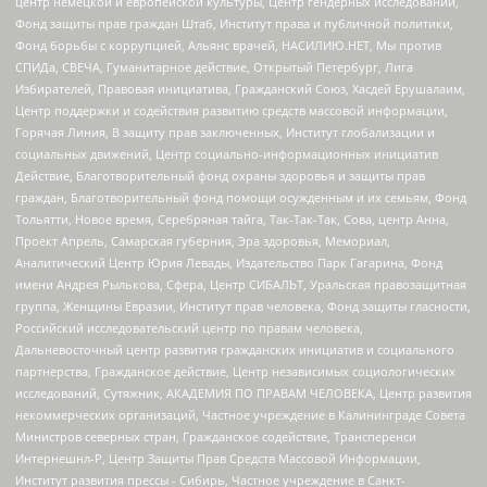
центр немецкой и европейской культуры, Центр гендерных исследований,
Фонд защиты прав граждан Штаб, Институт права и публичной политики,
Фонд борьбы с коррупцией, Альянс врачей, НАСИЛИЮ.НЕТ, Мы против
СПИДа, СВЕЧА, Гуманитарное действие, Открытый Петербург, Лига
Избирателей, Правовая инициатива, Гражданский Союз, Хасдей Ерушалаим,
Центр поддержки и содействия развитию средств массовой информации,
Горячая Линия, В защиту прав заключенных, Институт глобализации и
социальных движений, Центр социально-информационных инициатив
Действие, Благотворительный фонд охраны здоровья и защиты прав
граждан, Благотворительный фонд помощи осужденным и их семьям, Фонд
Тольятти, Новое время, Серебряная тайга, Так-Так-Так, Сова, центр Анна,
Проект Апрель, Самарская губерния, Эра здоровья, Мемориал,
Аналитический Центр Юрия Левады, Издательство Парк Гагарина, Фонд
имени Андрея Рылькова, Сфера, Центр СИБАЛЬТ, Уральская правозащитная
группа, Женщины Евразии, Институт прав человека, Фонд защиты гласности,
Российский исследовательский центр по правам человека,
Дальневосточный центр развития гражданских инициатив и социального
партнерства, Гражданское действие, Центр независимых социологических
исследований, Сутяжник, АКАДЕМИЯ ПО ПРАВАМ ЧЕЛОВЕКА, Центр развития
некоммерческих организаций, Частное учреждение в Калининграде Совета
Министров северных стран, Гражданское содействие, Трансперенси
Интернешнл-Р, Центр Защиты Прав Средств Массовой Информации,
Институт развития прессы - Сибирь, Частное учреждение в Санкт-