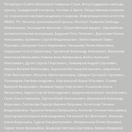
Петербурге Совета Министров Северных Стран, Фонд поддержки свободы
прессы, Гражданский контроль, Человек и Закон, Общественная комиссия
по сохранению наследия академика Сахарова, Информационное агентство
МЕМО. РУ, Институт региональной прессы, Институт Развития Свободы
Информации, Экозащита!-Женсовет, Общественный вердикт, Евразийская
антимонопольная ассоциация, Бедушев Петр Петрович, Дзугкоева Регина
Николаевна, Кривенко Сергей Владимирович, Милославский Павел
Юрьевич, Шнырова Ольга Вадимовна, Чанышева Лилия Айратовна,
Сидорович Ольга Борисовна, Туровский Александр Алексеевич, Васильева
Анастасия Евгеньевна, Ривина Анна Валерьевна, Бойко Анатолий
Николаевич, Дугин Сергей Георгиевич, Пивоваров Андрей Сергеевич,
Аверин Виталий Евгеньевич, Барахоев Магомед Бекханович, Шарипков
Олег Викторович, Мошель Ирина Ароновна, Шведов Григорий Сергеевич,
Пономарев Лев Александрович, Каргалицкий Борис Юльевич, Созаев
Валерий Валерьевич, Исламов Тимур Рифгатович, Романова Ольга
Евгеньевна, Щаров Сергей Алексадрович, Цирульников Борис Альбертович,
Гасан Ольга Павловна, Паутов Юрий Анатольевич, Верховский Александр
Маркович, Пислакова-Паркер Марина Петровна, Кочеткова Татьяна
Владимировна, Чуркина Наталья Валерьевна, Акимова Татьяна Николаевна,
Золотарева Екатерина Александровна, Рачинский Ян Збигневич, Жемкова
Елена Борисовна, Гудков Лев Дмитриевич, Илларионова Юлия Юрьевна,
Саранг Анна Васильевна, Захарова Светлана Сергеевна, Аверин Владимир