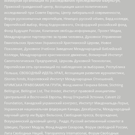
Всемирная организация по расследованию преследований Фалуньгун,
Пражский гражданский центр, Ассоциация школ политических
исследований при Совете Европы, Центр либеральной современности,
Форум русскоязычных европейцев, Немецко-русский обмен, Бард колледж,
Европейский выбор, Фонд Ходорковского, Оксфордский российский фонд,
Фонд Будущее России, Компания свободы информации, Проект Медиа,
Международное партнерство за права человека, Духовное Управление
Евангельских Христиан Украинской Христианской Церкви, Новое
Поколение, Духовное Учебное Заведение Международный Библейский
Колледж, Международное христианское движение, Всемирный Институт
Саентологических Предприятий, Церковь Духовной Технологии,
Европейская сеть организаций по наблюдению за выборами, Республика
Польша, СВОБОДНЫЙ ИДЕЛЬ-УРАЛ, Ассоциация развития журналистики,
IStories fonds, Королевский Институт Международных Отношений,
КРИМСЬКА ПРАВОЗАХИСНА ГРУПА, Фонд имени Генриха Бёлля, Stichting
Bellingcat, Bellingcat Ltd, The Insider, Институт правовой инициативы
Центральной и Восточной Европы, Фонд Открытой Эстонии, Calvert 22
Foundation, Канадский украинский конгресс, Институт Макдональда-Лорье,
Украинская национальная федерация Канады, Декабристы, Международный
научный центр им Вудро Вильсона, Свободная пресса, Возрождение,
Всеукраинский духовный центр , Риддл, Русский антивоенный комитет в
Швеции, Проект Медуза, Фонд Андрея Сахарова, Форум свободной России,
Лига Свободных Наций, Transparеncy International, Форум Свободных