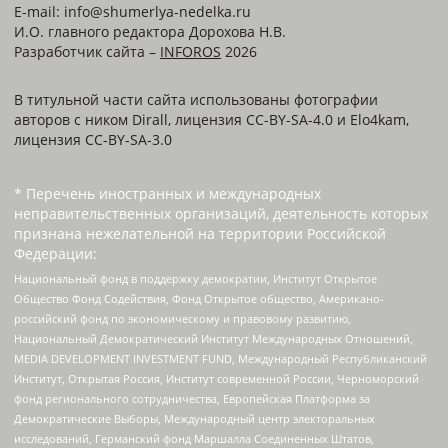
E-mail: info@shumerlya-nedelka.ru
И.О. главного редактора Дорохова Н.В.
Разработчик сайта –
INFOROS
2026
В титульной части сайта использованы фотографии
авторов с ником Dirall, лицензия CC-BY-SA-4.0 и Elo4kam,
лицензия CC-BY-SA-3.0
* Перечень иностранных и международных
неправительственных организаций, деятельность которых
признана нежелательной на территории Российской
Федерации:
Национальный фонд в поддержку демократии, Институт Открытое
Общество Фонд Содействия, Фонд Открытое общество, Американо-
российский фонд по экономическому и правовому развитию,
Национальный Демократический Институт Международных Отношений,
MEDIA DEVELOPMENT INVESTMENT FUND, Международный Республиканский
Институт, Открытая Россия, Институт современной России, Черноморский
фонд регионального сотрудничества, Европейская Платформа за
Демократические Выборы, Международный центр электоральных
исследований, Германский фонд Маршалла Соединенных Штатов,