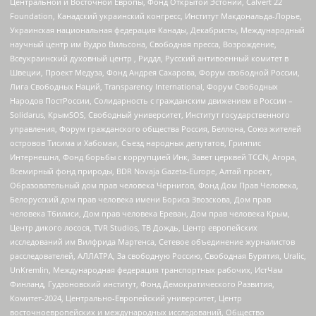
Центральной и Восточной Европы, Фонд Открытой Эстонии, Calvert 22
Foundation, Канадский украинский конгресс, Институт Макдональда-Лорье,
Украинская национальная федерация Канады, Декабристы, Международный
научный центр им Вудро Вильсона, Свободная пресса, Возрождение,
Всеукраинский духовный центр , Риддл, Русский антивоенный комитет в
Швеции, Проект Медуза, Фонд Андрея Сахарова, Форум свободной России,
Лига Свободных Наций, Transparеncy International, Форум Свободных
Народов ПостРоссии, Солидарность с гражданским движением в России –
Solidarus, КрымSOS, Свободный университет, Институт государственного
управления, Форум гражданского общества Россия, Беллона, Союз жителей
островов Тисима и Хабомаи, Съезд народных депутатов, Гринпис
Интернешнл, Фонд борьбы с коррупцией Инк, Завет церквей TCCN, Агора,
Всемирный фонд природы, BDR Novaja Gazeta-Europe, Алтай проект,
Образовательный дом прав человека Чернигов, Фонд Дом Прав Человека,
Белорусский дом прав человека имени Бориса Звозскова, Дом прав
человека Тбилиси, Дом прав человека Ереван, Дом прав человека Крым,
Центр дикого лосося, TVR Studios, ТВ Дождь, Центр европейских
исследований им Вилфрида Мартенса, Сетевое объединение журналистов
расследователей, АЛЛАТРА, За свободную Россию, Свободная Бурятия, Uralic,
UnKremlin, Международная федерация транспортных рабочих, ИстЧам
Финланд, Гудзоновский институт, Фонд Демократического Развития,
Комитет-2024, Центрально-Европейский университет, Центр
восточноевропейских и международных исследований, Общество