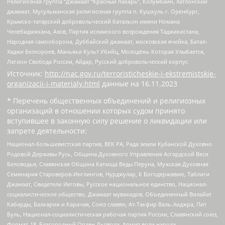
Религиозная группа “Джамаат “Красный пахарь”, Колумбайн, Хатлонский
джамаат, Мусульманская религиозная группа п. Кушкуль г. Оренбург,
Крымско-татарский добровольческий батальон имени Номана
Челебиджихана, Азов, Партия исламского возрождения Таджикистана,
Народная самооборона, Дуббайский джамаат, московская ячейка, Батал-
Хаджи Белхороев, Маньяки Культ Убийц, Молодёжь Которая Улыбается,
Легион Свобода России, Айдар, Русский добровольческий корпус
Источник:
http://nac.gov.ru/terroristicheskie-i-ekstremistskie-
organizacii-i-materialy.html
данные на
16.11.2023
* Перечень общественных объединений и религиозных
организаций в отношении которых судом принято
вступившее в законную силу решение о ликвидации или
запрете деятельности:
Национал-большевистская партия, ВЕК РА, Рада земли Кубанской Духовно
Родовой Державы Русь, Община Духовного Управления Асгардской Веси
Беловодья, Славянская Община Капища Веды Перуна, Мужская Духовная
Семинария Староверов-Инглингов, Нурджулар, К Богодержавию, Таблиги
Джамаат, Свидетели Иеговы, Русское национальное единство, Национал-
социалистическое общество, Джамаат мувахидов, Объединенный Вилайат
Кабарды, Балкарии и Карачая, Союз славян, Ат-Такфир Валь-Хиджра, Пит
Буль, Национал-социалистическая рабочая партия России, Славянский союз,
Формат-18, Благородный Орден Дьявола, Армия воли народа,