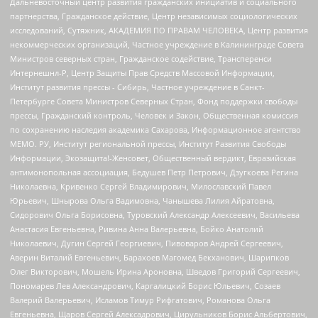
Дальневосточный центр развития гражданских инициатив и социального
партнерства, Гражданское действие, Центр независимых социологических
исследований, Сутяжник, АКАДЕМИЯ ПО ПРАВАМ ЧЕЛОВЕКА, Центр развития
некоммерческих организаций, Частное учреждение в Калининграде Совета
Министров северных стран, Гражданское содействие, Трансперенси
Интернешнл-Р, Центр Защиты Прав Средств Массовой Информации,
Институт развития прессы - Сибирь, Частное учреждение в Санкт-
Петербурге Совета Министров Северных Стран, Фонд поддержки свободы
прессы, Гражданский контроль, Человек и Закон, Общественная комиссия
по сохранению наследия академика Сахарова, Информационное агентство
МЕМО. РУ, Институт региональной прессы, Институт Развития Свободы
Информации, Экозащита!-Женсовет, Общественный вердикт, Евразийская
антимонопольная ассоциация, Бедушев Петр Петрович, Дзугкоева Регина
Николаевна, Кривенко Сергей Владимирович, Милославский Павел
Юрьевич, Шнырова Ольга Вадимовна, Чанышева Лилия Айратовна,
Сидорович Ольга Борисовна, Туровский Александр Алексеевич, Васильева
Анастасия Евгеньевна, Ривина Анна Валерьевна, Бойко Анатолий
Николаевич, Дугин Сергей Георгиевич, Пивоваров Андрей Сергеевич,
Аверин Виталий Евгеньевич, Барахоев Магомед Бекханович, Шарипков
Олег Викторович, Мошель Ирина Ароновна, Шведов Григорий Сергеевич,
Пономарев Лев Александрович, Каргалицкий Борис Юльевич, Созаев
Валерий Валерьевич, Исламов Тимур Рифгатович, Романова Ольга
Евгеньевна, Щаров Сергей Алексадрович, Цирульников Борис Альбертович,