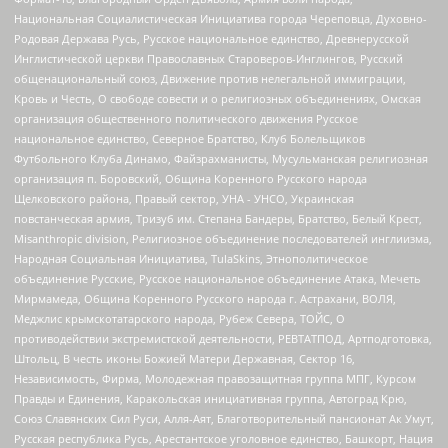
Национальная Социалистическая Инициатива города Череповца, Духовно-
Родовая Держава Русь, Русское национальное единство, Древнерусской
Инглистической церкви Православных Староверов-Инглингов, Русский
общенациональный союз, Движение против нелегальной иммиграции,
Кровь и Честь, О свободе совести и о религиозных объединениях, Омская
организация общественного политического движения Русское
национальное единство, Северное Братство, Клуб Болельщиков
Футбольного Клуба Динамо, Файзрахманисты, Мусульманская религиозная
организация п. Боровский, Община Коренного Русского народа
Щелковского района, Правый сектор, УНА - УНСО, Украинская
повстанческая армия, Тризуб им. Степана Бандеры, Братство, Белый Крест,
Misanthropic division, Религиозное объединение последователей инглиизма,
Народная Социальная Инициатива, TulaSkins, Этнополитическое
объединение Русские, Русское национальное объединение Атака, Мечеть
Мирмамеда, Община Коренного Русского народа г. Астрахани, ВОЛЯ,
Меджлис крымскотатарского народа, Рубеж Севера, ТОЙС, О
противодействии экстремистской деятельности, РЕВТАТПОД, Артподготовка,
Штольц, В честь иконы Божией Матери Державная, Сектор 16,
Независимость, Фирма, Молодежная правозащитная группа МПГ, Курсом
Правды и Единения, Каракольская инициативная группа, Автоград Крю,
Союз Славянских Сил Руси, Алля-Аят, Благотворительный пансионат Ак Умут,
Русская республика Русь, Арестантское уголовное единство, Башкорт, Нация