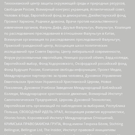
Тихоокеанский центр защиты окружающей среды и природных ресурсов,
Свободная Россия, Всемирный конгресс украинцев, Атлантический совет,
Человек в беде, Европейский фонд за демократию, Джеймстаунский фонд,
Прожект Хармони, Родники дракона, Врачи против насильственного
извлечения органов, Фалунь Дафа, Друзья Фалуньгун, Фалуньгун, Коалиция
по расследованию преследования в отношении Фалуньгун в Китае,
Всемирная организация по расследованию преследований Фалуньгун,
Пражский гражданский центр, Ассоциация школ политических
исследований при Совете Европы, Центр либеральной современности,
Форум русскоязычных европейцев, Немецко-русский обмен, Бард колледж,
Европейский выбор, Фонд Ходорковского, Оксфордский российский фонд,
Фонд Будущее России, Компания свободы информации, Проект Медиа,
Международное партнерство за права человека, Духовное Управление
Евангельских Христиан Украинской Христианской Церкви, Новое
Поколение, Духовное Учебное Заведение Международный Библейский
Колледж, Международное христианское движение, Всемирный Институт
Саентологических Предприятий, Церковь Духовной Технологии,
Европейская сеть организаций по наблюдению за выборами, Республика
Польша, СВОБОДНЫЙ ИДЕЛЬ-УРАЛ, Ассоциация развития журналистики,
IStories fonds, Королевский Институт Международных Отношений,
КРИМСЬКА ПРАВОЗАХИСНА ГРУПА, Фонд имени Генриха Бёлля, Stichting
Bellingcat, Bellingcat Ltd, The Insider, Институт правовой инициативы