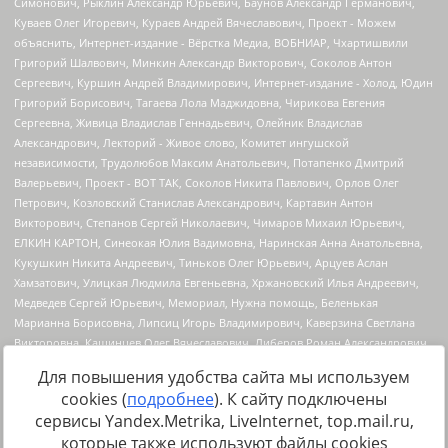
Для повышения удобства сайта мы используем
cookies (
подробнее
). К сайту подключены
сервисы Yandex.Metrika, LiveInternet, top.mail.ru,
Источник:
https://minjust.gov.ru/uploaded/files/reestr-
которые также используют файлы cookies
inostrannyih-agentov-22-03-2024.pdf
данные на
22.03.2024