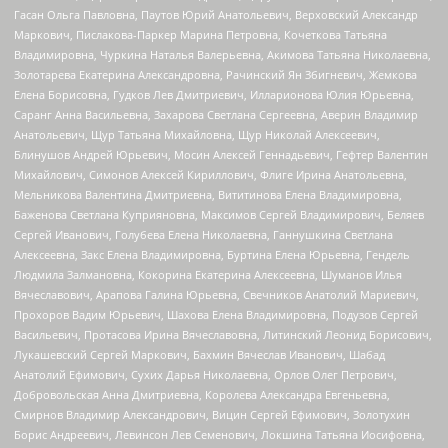
Гасан Ольга Павловна, Паутов Юрий Анатольевич, Верховский Александр
Маркович, Пислакова-Паркер Марина Петровна, Кочеткова Татьяна
Владимировна, Чуркина Наталья Валерьевна, Акимова Татьяна Николаевна,
Золотарева Екатерина Александровна, Рачинский Ян Збигневич, Жемкова
Елена Борисовна, Гудков Лев Дмитриевич, Илларионова Юлия Юрьевна,
Саранг Анна Васильевна, Захарова Светлана Сергеевна, Аверин Владимир
Анатольевич, Щур Татьяна Михайловна, Щур Николай Алексеевич,
Блинушов Андрей Юрьевич, Мосин Алексей Геннадьевич, Гефтер Валентин
Михайлович, Симонов Алексей Кириллович, Флиге Ирина Анатольевна,
Мельникова Валентина Дмитриевна, Вититинова Елена Владимировна,
Баженова Светлана Куприяновна, Максимов Сергей Владимирович, Беляев
Сергей Иванович, Голубева Елена Николаевна, Ганнушкина Светлана
Алексеевна, Закс Елена Владимировна, Буртина Елена Юрьевна, Гендель
Людмила Залмановна, Кокорина Екатерина Алексеевна, Шуманов Илья
Вячеславович, Арапова Галина Юрьевна, Свечников Анатолий Мариевич,
Прохоров Вадим Юрьевич, Шахова Елена Владимировна, Подузов Сергей
Васильевич, Протасова Ирина Вячеславовна, Литинский Леонид Борисович,
Лукашевский Сергей Маркович, Бахмин Вячеслав Иванович, Шабад
Анатолий Ефимович, Сухих Дарья Николаевна, Орлов Олег Петрович,
Добровольская Анна Дмитриевна, Королева Александра Евгеньевна,
Смирнов Владимир Александрович, Вицин Сергей Ефимович, Золотухин
Борис Андреевич, Левинсон Лев Семенович, Локшина Татьяна Иосифовна,