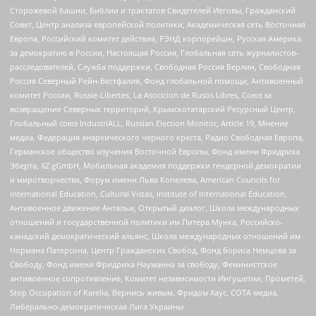
Сторожевой башни, Библии и трактатов Свидетелей Иеговы, Гражданский
Совет, Центр анализа европейской политики, Академическая сеть Восточная
Европа, Российский комитет действия, РЭНД корпорейшн, Русская Америка
за демократию в России, Настоящая Россия, Глобальная сеть журналистов-
расследователей, Служба поддержки, Свободная Россия Берлин, Свободная
Россия Северный Рейн-Вестфалия, Фонд глобальной помощи, Антивоенный
комитет России, Russie-Libertes, La Asocicion de Rusos Libres, Союз за
возвращение Северных территорий, Крымскотатарский Ресурсный Центр,
Глобальный союз IndustriALL, Russian Election Monitor, Article 19, Мнение
медиа, Федерация анархического черного креста, Радио Свободная Европа,
Германское общество изучения Восточной Европы, Фонд имени Фридриха
Эберта, XZ gGmbH, Мобильная академия поддержки гендерной демократии
и миротворчества, Форум имени Льва Копелева, American Councils for
International Education, Cultural Vistas, Institute of International Education,
Антивоенное движение Антальи, Открытый диалог, Школа международных
отношений и государственной политики им Питера Мунка, Российско-
канадский демократический альянс, Школа международных отношений им
Нормана Патерсона, Центр Гражданских Свобод, Фонд Бориса Немцова за
Свободу, Фонд имени Фридриха Науманна за свободу, Феминистское
антивоенное сопротивление, Комитет независимости Ингушетии, Прометей,
Stop Occupation of Karelia, Вернись живым, Фридом Хаус, СОТА медиа,
Либерально-демократическая Лига Украины