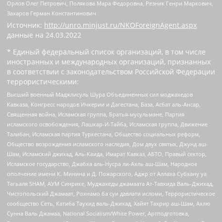
Орлов Олег Петрович, Полякова Мара Федоровна, Резник Генри Маркович,
Захаров Герман Константинович
Источник:
http://unro.minjust.ru/NKOForeignAgent.aspx
данные на
24.03.2022
* Единый федеральный список организаций, в том числе
иностранных и международных организаций, признанных
в соответствии с законодательством Российской Федерации
террористическими:
Высший военный Маджлисуль Шура Объединенных сил моджахедов
Кавказа, Конгресс народов Ичкерии и Дагестана, База, Асбат аль-Ансар,
Священная война, Исламская группа, Братья-мусульмане, Партия
исламского освобождения, Лашкар-И-Тайба, Исламская группа, Движение
Талибан, Исламская партия Туркестана, Общество социальных реформ,
Общество возрождения исламского наследия, Дом двух святых, Джунд аш-
Шам, Исламский джихад, Аль-Каида, Имарат Кавказ, АБТО, Правый сектор,
Исламское государство, Джабха аль-Нусра ли-Ахль аш-Шам, Народное
ополчение имени К. Минина и Д. Пожарского, Аджр от Аллаха Субхану уа
Тагьаля SHAM, АУМ Синрике, Муджахеды джамаата Ат-Тавхида Валь-Джихад,
Чистопольский Джамаат, Рохнамо ба суи давлати исломи, Террористическое
сообщество Сеть, Катиба Таухид валь-Джихад, Хайят Тахрир аш-Шам, Ахлю
Сунна Валь Джамаа, National Socialism/White Power, Артподготовка,