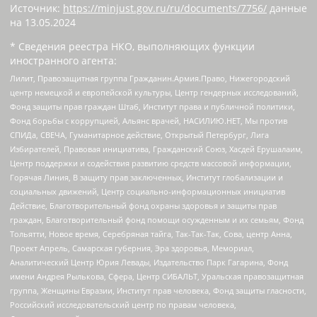
Источник:
https://minjust.gov.ru/ru/documents/7756/
данные
на
13.05.2024
* Сведения реестра НКО, выполняющих функции
иностранного агента:
Лилит, Правозащитная группа Гражданин.Армия.Право, Нижегородский
центр немецкой и европейской культуры, Центр гендерных исследований,
Фонд защиты прав граждан Штаб, Институт права и публичной политики,
Фонд борьбы с коррупцией, Альянс врачей, НАСИЛИЮ.НЕТ, Мы против
СПИДа, СВЕЧА, Гуманитарное действие, Открытый Петербург, Лига
Избирателей, Правовая инициатива, Гражданский Союз, Хасдей Ерушалаим,
Центр поддержки и содействия развитию средств массовой информации,
Горячая Линия, В защиту прав заключенных, Институт глобализации и
социальных движений, Центр социально-информационных инициатив
Действие, Благотворительный фонд охраны здоровья и защиты прав
граждан, Благотворительный фонд помощи осужденным и их семьям, Фонд
Тольятти, Новое время, Серебряная тайга, Так-Так-Так, Сова, центр Анна,
Проект Апрель, Самарская губерния, Эра здоровья, Мемориал,
Аналитический Центр Юрия Левады, Издательство Парк Гагарина, Фонд
имени Андрея Рылькова, Сфера, Центр СИБАЛЬТ, Уральская правозащитная
группа, Женщины Евразии, Институт прав человека, Фонд защиты гласности,
Российский исследовательский центр по правам человека,