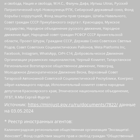
и свобода, Нация и свобода, W.H.С., Фалунь Дафа, Иртыш Ultras, Русский
Патриотический клуб-Новокузнецк/РПК, Сибирский державный союз, Фонд
борьбы с коррупцией, Фонд защиты прав граждан, Штабы Навального,
Совет граждан СССР Прикубанского округа г. Краснодара, Мужское
государство, Народное объединение русского движения, Народное
движение Адат, Народный совет граждан РСФСР СССР Архангельской
области, Проект Штурм, Граждане СССР, Держава Союз Советских Светлых
Родов, Совет Советских Социалистических Районов, Meta Platforms Inc,
Facebook, Instagram, WhatsApp, СИЧ-С14, Добровольческое Движение
Организации украинских националистов, Черный Комитет, Татарстанское
Региональное Всетатарское общественное движение, Невоград,
Молодежное Демократическое Движение Весна, Верховный Совет
Татарской Автономной Советской Социалистической Республики, Конгресс
ойрат-калмыцкого народа, Исполнительный комитет совета народных
депутатов Красноярского края, Этническое национальное объединение,
ЛГБТ, Я.МЫ Сергей Фургал
Источник:
https://minjust.gov.ru/ru/documents/7822/
данные
на
03.05.2024
* Реестр иностранных агентов:
Калининградская региональная общественная организация "Экозащита!-Женсовет", Фонд содействия защите прав и свобод граждан "Общественный вердикт", Фонд "Институт Развития Свободы Информации", Частное учреждение "Информационное агентство МЕМО. РУ", Региональная общественная организация "Общественная комиссия по сохранению наследия академика Сахарова", Фонд поддержки свободы прессы, Санкт-Петербургская общественная правозащитная организация "Гражданский контроль", Межрегиональная общественная организация "Информационно-просветительский центр "Мемориал", Региональный Фонд "Центр Защиты Прав Средств Массовой Информации", с 05.12.2023 Фонд "Центр Защиты Прав Средств массовой информации", Региональная общественная благотворительная организация помощи беженцам и мигрантам "Гражданское содействие", Негосударственное образовательное учреждение дополнительного профессионального образования (повышение квалификации) специалистов "АКАДЕМИЯ ПО ПРАВАМ ЧЕЛОВЕКА", Свердловская региональная общественная организация "Сутяжник", Автономная некоммерческая организация "Центр независимых социологических исследований", Союз общественных объединений "Российский исследовательский центр по правам человека", Региональное общественное учреждение научно-информационный центр "МЕМОРИАЛ", Некоммерческая организация "Фонд защиты гласности", Автономная некоммерческая организация "Институт прав человека", Городская общественная организация "Екатеринбургское общество "МЕМОРИАЛ", Городская общественная организация "Рязанское историко-просветительское и правозащитное общество "Мемориал" (Рязанский Мемориал), Челябинский региональный орган общественной самодеятельности – женское общественное объединение "Женщины Евразии", Челябинский региональный орган общественной самодеятельности "Уральская правозащитная группа", Фонд содействия защите здоровья и социальной справедливости имени Андрея Рылькова, Автономная Некоммерческая Организация "Аналитический Центр Юрия Левады", Автономная некоммерческая организация социальной поддержки населения "Проект Апрель", Региональная общественная организация помощи женщинам и детям, находящимся в кризисной ситуации "Информационно-методический центр "Анна", Фонд содействия развитию массовых коммуникаций и правовому просвещению "Так-так-Так", Фонд содействия устойчивому развитию "Серебряная тайга", Свердловский региональный общественный фонд социальных проектов "Новое время", "Idel.Реалии", Кавказ.Реалии, Крым.Реалии, Телеканал Настоящее Время, Татаро-башкирская служба Радио Свобода (Azatliq Radiosi), Радио Свободная Европа/Радио Свобода (PCE/PC), "Сибирь.Реалии", "Фактограф", Благотворительный фонд помощи осужденным и их семьям, Автономная некоммерческая организация "Институт глобализации и социальных движений", Фонд "В защиту прав заключенных", Частное учреждение "Центр поддержки и содействия развитию средств массовой информации", Пензенский региональный общественный благотворительный фонд "Гражданский союз", "Север.Реалии", Некоммерческая организация Фонд "Правовая инициатива", Общество с ограниченной ответственностью "Радио Свободная Европа/Радио Свобода", Чешское информационное агентство "MEDIUM-ORIENT", Красноярская региональная общественная организация "Мы против СПИДа", Камалягин Денис Николаевич, Маркелов Сергей Евгеньевич, Пономарев Лев Александрович, Савицкая Людмила Алексеевна, Автономная некоммерческая организация "Центр по работе с проблемой насилия "НАСИЛИЮ.НЕТ", Межрегиональный профессиональный союз работников здравоохранения "Альянс врачей", Юридическое лицо, зарегистрированное в Латвийской Республике, SIA "Medusa Project" (регистрационный номер 40103797863, дата регистрации 10.06.2014), Некоммерческая организация "Фонд по борьбе с коррупцией", Автономная некоммерческая организация "Институт права и публичной политики", Баданин Роман Сергеевич, Гликин Максим Александрович, Железнова Мария Михайловна, Лукьянова Юлия Сергеевна, Маетная Елизавета Витальевна, Маняхин Петр Борисович, Чуракова Ольга Владимировна, Ярош Юлия Петровна, Юридическое лицо "The Insider SIA", зарегистрированное в Риге, Латвийская Республика (дата регистрации 26.06.2015), являющееся администратором доменного имени интернет-издания "The Insider SIA", https://theins.ru, Постернак Алексей Евгеньевич, Рубин Михаил Аркадьевич, Анин Роман Александрович, Юридическое лицо Istories fonds, зарегистрированное в Латвийской Республике (регистрационный номер 50008295751, дата регистрации 24.02.2020), Великовский Дмитрий Александрович, Долинина Ирина Николаевна, Мароховская Алеся Алексеевна, Шлейнов Роман Юрьевич, Шмагун Олеся Валентиновна, Общество с ограниченной ответственностью "Альтаир 2021", Общество с ограниченной ответственностью "Вега 2021", Общество с ограниченной ответственностью "Главный редактор 2021", Общество с ограниченной ответственностью "Ромашки монолит", Важенков Артем Валерьевич, Ивановская областная общественная организация "Центр гендерных исследований", Гурман Юрий Альбертович, Медиапроект "ОВД-Инфо", Егоров Владимир Владимирович, Жилинский Владимир Александрович, Общество с ограниченной ответственностью "ЗП", Иванова София Юрьевна, Карезина Инна Павловна, Кильтау Екатерина Викторовна, Петров Алексей Викторович, Пискунов Сергей Евгеньевич, Смирнов Сергей Сергеевич, Тихонов Михаил Сергеевич, Общество с ограниченной ответственностью "ЖУРНАЛИСТ-ИНОСТРАННЫЙ АГЕНТ", Арапова Галина Юрьевна, Вольтская Татьяна Анатольевна, Американская компания "Mason G.E.S. Anonymous Foundation" (США), являющаяся владельцем интернет-издания https://mnews.world/, Компания "Stichting Bellingcat", зарегистрированная в Нидерландах (дата регистрации 11.07.2018), Захаров Андрей Вячеславович, Клепиковская Екатерина Дмитриевна, Общество с ограниченной ответственностью "МЕМО", Перл Роман Александрович, Симонов Евгений Алексеевич, Соловьева Елена Анатольевна, Сотников Даниил Владимирович, Сурначева Елизавета Дмитриевна, Автономная некоммерческая организация по защите прав человека и информированию населения "Якутия – Наше Мнение", Общество с ограниченной ответственностью "Москоу диджитал медиа", с 26.01.2023 Общество с ограниченной ответственностью "Чайка Белые сады", Ветошкина Валерия Валерьевна, Заговора Максим Александрович, Межрегиональное общественное движение "Российская ЛГБТ - сеть", Оленичев Максим Владимирович, Павлов Иван Юрьевич, Скворцова Елена Сергеевна, Общество с ограниченной ответственностью "Как бы инагент", Кочетков Игорь Викторович, Общество с ограниченной ответственностью "Честные выборы", Еланчик Олег Александрович, Общество с ограниченной ответственностью "Нобелевский призыв", Гималова Регина Эмилевна, Григорьев Андрей Валерьевич, Григорьева Алина Александровна, Ассоциация по содействию защите прав призывников, альтернативнослужащих и военнослужащих "Правозащитная группа "Гражданин.Армия.Право", Хисамова Регина Фаритовна, Автономная некоммерческая организация по реализации социально-правовых программ "Лилит", Дальневосточное общественное движение "Маяк", Санкт-Петербургская ЛГБТ-инициативная группа "Выход", Инициативная группа ЛГБТ+ "Реверс", Алексеев Андрей Викторович, Бекбулатова Таисия Львовна, Беляев Иван Михайлович, Владыкина Елена Сергеевна, Гельман Марат Александрович, Никульшина Вероника Юрьевна, Толоконникова Надежда Андреевна, Шендерович Виктор Анатольевич, Общество с ограниченной ответственностью "Данное сообщение", Общество с ограниченной ответственностью Издательский дом "Новая глава", Айнбиндер Александра Александровна, Московский комьюнити-центр для ЛГБТ+инициатив, Благотворительный фонд развития филантропии, Deutsche Welle (Германия, Kurt-Schumacher-Strasse 3, 53113 Bonn), Борзунова Мария Михайловна, Воробьев Виктор Викторович, Голубева Анна Львовна, Константинова Алла Михайловна, Малкова Ирина Владимировна, Мурадов Мурад Абдулгалимович, Осетинская Елизавета Николаевна, Понасенков Евгений Николаевич, Ганапольский Матвей Юрьевич, Киселев Евгений Алексеевич, Борухович Ирина Григорьевна, Дремин Иван Тимофеевич, Дубровский Дмитрий Викторович, Красноярская региональная общественная организация поддержки и развития альтернативных образовательных технологий и межкультурных коммуникаций "ИНТЕРРА", Маяковская Екатерина Алексеевна, Фейгин Марк Захарович, Филимонов Андрей Викторович, Дзугкоева Регина Николаевна, Доброхотов Роман Александрович, Дудь Юрий Александрович, Елкин Сергей Владимирович, Кругликов Кирилл Игоревич, Сабунаева Мария Леонидовна, Семенов Алексей Владимирович, Шаинян Карен Багратович, Шульман Екатерина Михайловна, Асафьев Артур Валерьевич, Вахштайн Виктор Семенович, Венедиктов Алексей Алексеевич, Лушникова Екатерина Евгеньевна, Волков Леонид Михайлович, Невзоров Александр Глебович, Пархоменко Сергей Борисович, Сироткин Ярослав Николаевич, Кара-Мурза Владимир Владимирович, Баранова Наталья Владимировна, Гозман Леонид Яковлевич, Кагарлицкий Борис Юльевич, Климарев Михаил Валерьевич, Милов Владимир Станиславович, Автономная некоммерческая организация Краснодарский центр современного искусства "Типография", Моргенштерн Алишер Тагирович, Соболь Любовь Эдуардовна, Общество с ограниченной ответственностью "ЛИЗА НОРМ", Каспаров Гарри Кимович, Ходорковский Михаил Борисович, Общество с ограниченной ответственностью "Апрельские тезисы", Данилович Ирина Брониславовна, Кашин Олег Владимирович, Петров Николай Владимирович, Пивоваров Алексей Владимирович, Соколов Михаил Владимирович, Цветкова Юлия Владимировна, Чичваркин Евгений Александрович, Комитет против пыток/Команда против пыток, Общество с ограниченной ответственностью "Первый научный", Общество с ограниченной ответственностью "Вертолет и ко", Белоцерковская Вероника Борисовна, Кац Максим Евгеньевич, Лазарева Татьяна Юрьевна, Шаведдинов Руслан Табризович, Яшин Илья Валерьевич, Общество с ограниченной ответственностью "Иноагент ААВ", Алешковский Дмитрий Петрович, Альбац Евгения Марковна, Быков Дмитрий Львович, Галямина Юлия Евгеньевна, Лойко Сергей Леонидович, Мартынов Кирилл Константинович, Медведев Сергей Александрович, Крашенинников Федор Геннадиевич, Гордеева Катерина Вл