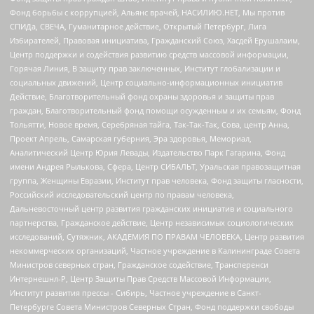
Фонд борьбы с коррупцией, Альянс врачей, НАСИЛИЮ.НЕТ, Мы против
СПИДа, СВЕЧА, Гуманитарное действие, Открытый Петербург, Лига
Избирателей, Правовая инициатива, Гражданский Союз, Хасдей Ерушалаим,
Центр поддержки и содействия развитию средств массовой информации,
Горячая Линия, В защиту прав заключенных, Институт глобализации и
социальных движений, Центр социально-информационных инициатив
Действие, Благотворительный фонд охраны здоровья и защиты прав
граждан, Благотворительный фонд помощи осужденным и их семьям, Фонд
Тольятти, Новое время, Серебряная тайга, Так-Так-Так, Сова, центр Анна,
Проект Апрель, Самарская губерния, Эра здоровья, Мемориал,
Аналитический Центр Юрия Левады, Издательство Парк Гагарина, Фонд
имени Андрея Рылькова, Сфера, Центр СИБАЛЬТ, Уральская правозащитная
группа, Женщины Евразии, Институт прав человека, Фонд защиты гласности,
Российский исследовательский центр по правам человека,
Дальневосточный центр развития гражданских инициатив и социального
партнерства, Гражданское действие, Центр независимых социологических
исследований, Сутяжник, АКАДЕМИЯ ПО ПРАВАМ ЧЕЛОВЕКА, Центр развития
некоммерческих организаций, Частное учреждение в Калининграде Совета
Министров северных стран, Гражданское содействие, Трансперенси
Интернешнл-Р, Центр Защиты Прав Средств Массовой Информации,
Институт развития прессы - Сибирь, Частное учреждение в Санкт-
Петербурге Совета Министров Северных Стран, Фонд поддержки свободы