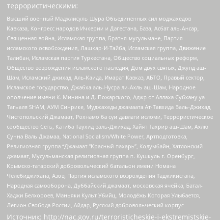
террористическими:
Высший военный Маджлисуль Шура Объединенных сил моджахедов
Кавказа, Конгресс народов Ичкерии и Дагестана, База, Асбат аль-Ансар,
Священная война, Исламская группа, Братья-мусульмане, Партия
исламского освобождения, Лашкар-И-Тайба, Исламская группа, Движение
Талибан, Исламская партия Туркестана, Общество социальных реформ,
Общество возрождения исламского наследия, Дом двух святых, Джунд аш-
Шам, Исламский джихад, Аль-Каида, Имарат Кавказ, АБТО, Правый сектор,
Исламское государство, Джабха аль-Нусра ли-Ахль аш-Шам, Народное
ополчение имени К. Минина и Д. Пожарского, Аджр от Аллаха Субхану уа
Тагьаля SHAM, АУМ Синрике, Муджахеды джамаата Ат-Тавхида Валь-Джихад,
Чистопольский Джамаат, Рохнамо ба суи давлати исломи, Террористическое
сообщество Сеть, Катиба Таухид валь-Джихад, Хайят Тахрир аш-Шам, Ахлю
Сунна Валь Джамаа, National Socialism/White Power, Артподготовка,
Религиозная группа “Джамаат “Красный пахарь”, Колумбайн, Хатлонский
джамаат, Мусульманская религиозная группа п. Кушкуль г. Оренбург,
Крымско-татарский добровольческий батальон имени Номана
Челебиджихана, Азов, Партия исламского возрождения Таджикистана,
Народная самооборона, Дуббайский джамаат, московская ячейка, Батал-
Хаджи Белхороев, Маньяки Культ Убийц, Молодёжь Которая Улыбается,
Легион Свобода России, Айдар, Русский добровольческий корпус
Источник:
http://nac.gov.ru/terroristicheskie-i-ekstremistskie-