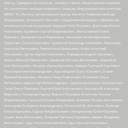
прессы, Гражданский контроль, Человек и Закон, Общественная комиссия
по сохранению наследия академика Сахарова, Информационное агентство
МЕМО. РУ, Институт региональной прессы, Институт Развития Свободы
Информации, Экозащита!-Женсовет, Общественный вердикт, Евразийская
антимонопольная ассоциация, Бедушев Петр Петрович, Дзугкоева Регина
Николаевна, Кривенко Сергей Владимирович, Милославский Павел
Юрьевич, Шнырова Ольга Вадимовна, Чанышева Лилия Айратовна,
Сидорович Ольга Борисовна, Туровский Александр Алексеевич, Васильева
Анастасия Евгеньевна, Ривина Анна Валерьевна, Бойко Анатолий
Николаевич, Дугин Сергей Георгиевич, Пивоваров Андрей Сергеевич,
Аверин Виталий Евгеньевич, Барахоев Магомед Бекханович, Шарипков
Олег Викторович, Мошель Ирина Ароновна, Шведов Григорий Сергеевич,
Пономарев Лев Александрович, Каргалицкий Борис Юльевич, Созаев
Валерий Валерьевич, Исламов Тимур Рифгатович, Романова Ольга
Евгеньевна, Щаров Сергей Алексадрович, Цирульников Борис Альбертович,
Гасан Ольга Павловна, Паутов Юрий Анатольевич, Верховский Александр
Маркович, Пислакова-Паркер Марина Петровна, Кочеткова Татьяна
Владимировна, Чуркина Наталья Валерьевна, Акимова Татьяна Николаевна,
Золотарева Екатерина Александровна, Рачинский Ян Збигневич, Жемкова
Елена Борисовна, Гудков Лев Дмитриевич, Илларионова Юлия Юрьевна,
Саранг Анна Васильевна, Захарова Светлана Сергеевна, Аверин Владимир
Анатольевич, Щур Татьяна Михайловна, Щур Николай Алексеевич,