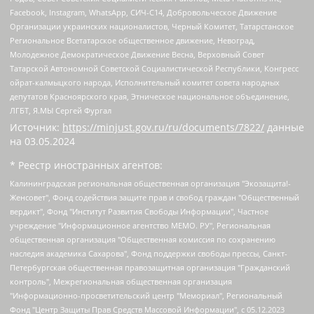
Facebook, Instagram, WhatsApp, СИЧ-С14, Добровольческое Движение
Организации украинских националистов, Черный Комитет, Татарстанское
Региональное Всетатарское общественное движение, Невоград,
Молодежное Демократическое Движение Весна, Верховный Совет
Татарской Автономной Советской Социалистической Республики, Конгресс
ойрат-калмыцкого народа, Исполнительный комитет совета народных
депутатов Красноярского края, Этническое национальное объединение,
ЛГБТ, Я.МЫ Сергей Фургал
Источник:
https://minjust.gov.ru/ru/documents/7822/
данные
на
03.05.2024
* Реестр иностранных агентов:
Калининградская региональная общественная организация "Экозащита!-Женсовет", Фонд содействия защите прав и свобод граждан "Общественный вердикт", Фонд "Институт Развития Свободы Информации", Частное учреждение "Информационное агентство МЕМО. РУ", Региональная общественная организация "Общественная комиссия по сохранению наследия академика Сахарова", Фонд поддержки свободы прессы, Санкт-Петербургская общественная правозащитная организация "Гражданский контроль", Межрегиональная общественная организация "Информационно-просветительский центр "Мемориал", Региональный Фонд "Центр Защиты Прав Средств Массовой Информации", с 05.12.2023 Фонд "Центр Защиты Прав Средств массовой информации", Региональная общественная благотворительная организация помощи беженцам и мигрантам "Гражданское содействие", Негосударственное образовательное учреждение дополнительного профессионального образования (повышение квалификации) специалистов "АКАДЕМИЯ ПО ПРАВАМ ЧЕЛОВЕКА", Свердловская региональная общественная организация "Сутяжник", Автономная некоммерческая организация "Центр независимых социологических исследований", Союз общественных объединений "Российский исследовательский центр по правам человека", Региональное общественное учреждение научно-информационный центр "МЕМОРИАЛ", Некоммерческая организация "Фонд защиты гласности", Автономная некоммерческая организация "Институт прав человека", Городская общественная организация "Екатеринбургское общество "МЕМОРИАЛ", Городская общественная организация "Рязанское историко-просветительское и правозащитное общество "Мемориал" (Рязанский Мемориал), Челябинский региональный орган общественной самодеятельности – женское общественное объединение "Женщины Евразии", Челябинский региональный орган общественной самодеятельности "Уральская правозащитная группа", Фонд содействия защите здоровья и социальной справедливости имени Андрея Рылькова, Автономная Некоммерческая Организация "Аналитический Центр Юрия Левады", Автономная некоммерческая организация социальной поддержки населения "Проект Апрель", Региональная общественная организация помощи женщинам и детям, находящимся в кризисной ситуации "Информационно-методический центр "Анна", Фонд содействия развитию массовых коммуникаций и правовому просвещению "Так-так-Так", Фонд содействия устойчивому развитию "Серебряная тайга", Свердловский региональный общественный фонд социальных проектов "Новое время", "Idel.Реалии", Кавказ.Реалии, Крым.Реалии, Телеканал Настоящее Время, Татаро-башкирская служба Радио Свобода (Azatliq Radiosi), Радио Свободная Европа/Радио Свобода (PCE/PC), "Сибирь.Реалии", "Фактограф", Благотворительный фонд помощи осужденным и их семьям, Автономная некоммерческая организация "Институт глобализации и социальных движений", Фонд "В защиту прав заключенных", Частное учреждение "Центр поддержки и содействия развитию средств массовой информации", Пензенский региональный общественный благотворительный фонд "Гражданский союз", "Север.Реалии", Некоммерческая организация Фонд "Правовая инициатива", Общество с ограниченной ответственностью "Радио Свободная Европа/Радио Свобода", Чешское информационное агентство "MEDIUM-ORIENT", Красноярская региональная общественная организация "Мы против СПИДа", Камалягин Денис Николаевич, Маркелов Сергей Евгеньевич, Пономарев Лев Александрович, Савицкая Людмила Алексеевна, Автономная некоммерческая организация "Центр по работе с проблемой насилия "НАСИЛИЮ.НЕТ", Межрегиональный профессиональный союз работников здравоохранения "Альянс врачей", Юридическое лицо, зарегистрированное в Латвийской Республике, SIA "Medusa Project" (регистрационный номер 40103797863, дата регистрации 10.06.2014), Некоммерческая организация "Фонд по борьбе с коррупцией", Автономная некоммерческая организация "Институт права и публичной политики", Баданин Роман Сергеевич, Гликин Максим Александрович, Железнова Мария Михайловна, Лукьянова Юлия Сергеевна, Маетная Елизавета Витальевна, Маняхин Петр Борисович, Чуракова Ольга Владимировна, Ярош Юлия Петровна, Юридическое лицо "The Insider SIA", зарегистрированное в Риге, Латвийская Республика (дата регистрации 26.06.2015), являющееся администратором доменного имени интернет-издания "The Insider SIA", https://theins.ru, Постернак Алексей Евгеньевич, Рубин Михаил Аркадьевич, Анин Роман Александрович, Юридическое лицо Istories fonds, зарегистрированное в Латвийской Республике (регистрационный номер 50008295751, дата регистрации 24.02.2020), Великовский Дмитрий Александрович, Долинина Ирина Николаевна, Мароховская Алеся Алексеевна, Шлейнов Роман Юрьевич, Шмагун Олеся Валентиновна, Общество с ограниченной ответственностью "Альтаир 2021", Общество с ограниченной ответственностью "Вега 2021", Общество с ограниченной ответственностью "Главный редактор 2021", Общество с ограниченной ответственностью "Ромашки монолит", Важенков Артем Валерьевич, Ивановская областная общественная организация "Центр гендерных исследований", Гурман Юрий Альбертович, Медиапроект "ОВД-Инфо", Егоров Владимир Владимирович, Жилинский Владимир Александрович, Общество с ограниченной ответственностью "ЗП", Иванова София Юрьевна, Карезина Инна Павловна, Кильтау Екатерина Викторовна, Петров Алексей Викторович, Пискунов Сергей Евгеньевич, Смирнов Сергей Сергеевич, Тихонов Михаил Сергеевич, Общество с ограниченной ответственностью "ЖУРНАЛИСТ-ИНОСТРАННЫЙ АГЕНТ", Арапова Галина Юрьевна, Вольтская Татьяна Анатольевна, Американская компания "Mason G.E.S. Anonymous Foundation" (США), являющаяся владельцем интернет-издания https://mnews.world/, Компания "Stichting Bellingcat", зарегистрированная в Нидерландах (дата регистрации 11.07.2018), Захаров Андрей Вячеславович, Клепиковская Екатерина Дмитриевна, Общество с ограниченной ответственностью "МЕМО", Перл Роман Александрович, Симонов Евгений Алексеевич, Соловьева Елена Анатольевна, Сотников Даниил Владимирович, Сурначева Елизавета Дмитриевна, Автономная некоммерческая организация по защите прав человека и информированию населения "Якутия – Наше Мнение", Общество с ограниченной ответственностью "Москоу диджитал медиа", с 26.01.2023 Общество с ограниченной ответственностью "Чайка Белые сады", Ветошкина Валерия Валерьевна, Заговора Максим Александрович, Межрегиональное общественное движение "Российская ЛГБТ - сеть", Оленичев Максим Владимирович, Павлов Иван Юрьевич, Скворцова Елена Сергеевна, Общество с ограниченной ответственностью "Как бы инагент", Кочетков Игорь Викторович, Общество с ограниченной ответственностью "Честные выборы", Еланчик Олег Александрович, Общество с ограниченной ответственностью "Нобелевский призыв", Гималова Регина Эмилевна, Григорьев Андрей Валерьевич, Григорьева Алина Александровна, Ассоциация по содействию защите прав призывников, альтернативнослужащих и военнослужащих "Правозащитная группа "Гражданин.Армия.Право", Хисамова Регина Фаритовна, Автономная некоммерческая организация по реализации социально-правовых программ "Лилит", Дальневосточное общественное движение "Маяк", Санкт-Петербургская ЛГБТ-инициативная группа "Выход", Инициативная группа ЛГБТ+ "Реверс", Алексеев Андрей Викторович, Бекбулатова Таисия Львовна, Беляев Иван Михайлович, Владыкина Елена Сергеевна, Гельман Марат Александрович, Никульшина Вероника Юрьевна, Толоконникова Надежда Андреевна, Шендерович Виктор Анатольевич, Общество с ограниченной ответственностью "Данное сообщение", Общество с ограниченной ответственностью Издательский дом "Новая глава", Айнбиндер Александра Александровна, Московский комьюнити-центр для ЛГБТ+инициатив, Благотворительный фонд развития филантропии, Deutsche Welle (Германия, Kurt-Schumacher-Strasse 3, 53113 Bonn), Борзунова Мария Михайловна, Воробьев Виктор Викторович, Голубева Анна Львовна, Константинова Алла Михайловна, Малкова Ирина Владимировна, Мурадов Мурад Абдулгалимович, Осетинская Елизавета Николаевна, Понасенков Евгений Николаевич, Ганапольский Матвей Юрьевич, Киселев Евгений Алексеевич, Борухович Ирина Григорьевна, Дремин Иван Тимофеевич, Дубровский Дмитрий Викторович, Красноярская региональная общественная организация поддержки и развития альтернативных образовательных технологий и межкультурных коммуникаций "ИНТЕРРА", Маяковская Екатерина Алексеевна, Фейгин Марк Захарович, Филимонов Андрей Викторович, Дзугкоева Регина Николаевна, Доброхотов Роман Александрович, Дудь Юрий Александрович, Елкин Сергей Владимирович, Кругликов Кирилл Игоревич, Сабунаева Мария Леонидовна, Семенов Алексей Владимирович, Шаинян Карен Багратович, Шульман Екатерина Михайловна, Асафьев Артур Валерьевич, Вахштайн Виктор Семенович, Венедиктов Алексей Алексеевич, Лушникова Екатерина Евгеньевна, Волков Леонид Михайлович, Невзоров Александр Глебович, Пархоменко Сергей Борисович, Сироткин Ярослав Николаевич, Кара-Мурза Владимир Владимирович, Баранова Наталья Владимировна, Гозман Леонид Яковлевич, Кагарлицкий Борис Юльевич, Климарев Михаил Валерьевич, Милов Владимир Станиславович, Автономная некоммерческая организация Краснодарский центр современного искусства "Типография", Моргенштерн Алишер Тагирович, Соболь Любовь Эдуардовна, Общество с ограниченной ответственностью "ЛИЗА НОРМ", Каспаров Гарри Кимович, Ходорковский Михаил Борисович, Общество с ограниченной ответственностью "Апрельские тезисы", Данилович Ирина Брониславовна, Кашин Олег Владимирович, Петров Николай Владимирович, Пивоваров Алексей Владимирович, Соколов Михаил Владимирович, Цветкова Юлия Владимировна, Чичваркин Евгений Александрович, Комитет против пыток/Команда против пыток, Общество с ограниченной ответственностью "Первый научный", Общество с ограниченной ответственностью "Вертолет и ко", Белоцерковская Вероника Борисовна, Кац Максим Евгеньевич, Лазарева Татьяна Юрьевна, Шаведдинов Руслан Табризович, Яшин Илья Валерьевич, Общество с ограниченной ответственностью "Иноагент ААВ", Алешковский Дмитрий Петрович, Альбац Евгения Марковна, Быков Дмитрий Львович, Галямина Юлия Евгеньевна, Лойко Сергей Леонидович, Мартынов Кирилл Константинович, Медведев Сергей Александрович, Крашенинников Федор Геннадиевич, Гордеева Катерина Вл