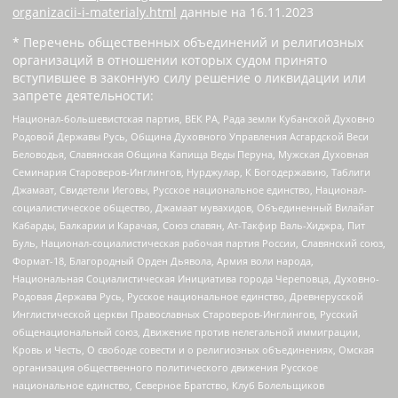
organizacii-i-materialy.html
данные на
16.11.2023
* Перечень общественных объединений и религиозных
организаций в отношении которых судом принято
вступившее в законную силу решение о ликвидации или
запрете деятельности:
Национал-большевистская партия, ВЕК РА, Рада земли Кубанской Духовно
Родовой Державы Русь, Община Духовного Управления Асгардской Веси
Беловодья, Славянская Община Капища Веды Перуна, Мужская Духовная
Семинария Староверов-Инглингов, Нурджулар, К Богодержавию, Таблиги
Джамаат, Свидетели Иеговы, Русское национальное единство, Национал-
социалистическое общество, Джамаат мувахидов, Объединенный Вилайат
Кабарды, Балкарии и Карачая, Союз славян, Ат-Такфир Валь-Хиджра, Пит
Буль, Национал-социалистическая рабочая партия России, Славянский союз,
Формат-18, Благородный Орден Дьявола, Армия воли народа,
Национальная Социалистическая Инициатива города Череповца, Духовно-
Родовая Держава Русь, Русское национальное единство, Древнерусской
Инглистической церкви Православных Староверов-Инглингов, Русский
общенациональный союз, Движение против нелегальной иммиграции,
Кровь и Честь, О свободе совести и о религиозных объединениях, Омская
организация общественного политического движения Русское
национальное единство, Северное Братство, Клуб Болельщиков