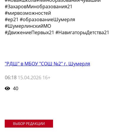
#новаяшкола#МинобразованияЧувашии
#ЗахаровМинобразования21
#мирвозможностей
#ер21 #образованиеШумерля
#ШумерлинскийМО
#ДвижениеПервых21 #НавигаторыДетства21
"РДШ" в МБОУ "СОШ №2" г. Шумерля
06:18
15.04.2026 16+
40
ВЫБОР РЕДАКЦИИ