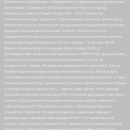
Футбольного Клуба Динамо, Файзрахманисты, Мусульманская религиозная
организация п. Боровский, Община Коренного Русского народа
Щелковского района, Правый сектор, УНА - УНСО, Украинская
повстанческая армия, Тризуб им. Степана Бандеры, Братство, Белый Крест,
Misanthropic division, Религиозное объединение последователей инглиизма,
Народная Социальная Инициатива, TulaSkins, Этнополитическое
объединение Русские, Русское национальное объединение Атака, Мечеть
Мирмамеда, Община Коренного Русского народа г. Астрахани, ВОЛЯ,
Меджлис крымскотатарского народа, Рубеж Севера, ТОЙС, О
противодействии экстремистской деятельности, РЕВТАТПОД, Артподготовка,
Штольц, В честь иконы Божией Матери Державная, Сектор 16,
Независимость, Фирма, Молодежная правозащитная группа МПГ, Курсом
Правды и Единения, Каракольская инициативная группа, Автоград Крю,
Союз Славянских Сил Руси, Алля-Аят, Благотворительный пансионат Ак Умут,
Русская республика Русь, Арестантское уголовное единство, Башкорт, Нация
и свобода, Нация и свобода, W.H.С., Фалунь Дафа, Иртыш Ultras, Русский
Патриотический клуб-Новокузнецк/РПК, Сибирский державный союз, Фонд
борьбы с коррупцией, Фонд защиты прав граждан, Штабы Навального,
Совет граждан СССР Прикубанского округа г. Краснодара, Мужское
государство, Народное объединение русского движения, Народное
движение Адат, Народный совет граждан РСФСР СССР Архангельской
области, Проект Штурм, Граждане СССР, Держава Союз Советских Светлых
Родов, Совет Советских Социалистических Районов, Meta Platforms Inc,