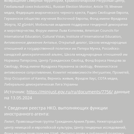
возвращение Северных территорий, Крымскотатарский Ресурсный Центр,
Глобальный союз IndustriALL, Russian Election Monitor, Article 19, Мнение
медиа, Федерация анархического черного креста, Радио Свободная Европа,
Германское общество изучения Восточной Европы, Фонд имени Фридриха
Эберта, XZ gGmbH, Мобильная академия поддержки гендерной демократии
и миротворчества, Форум имени Льва Копелева, American Councils for
International Education, Cultural Vistas, Institute of International Education,
Антивоенное движение Антальи, Открытый диалог, Школа международных
отношений и государственной политики им Питера Мунка, Российско-
канадский демократический альянс, Школа международных отношений им
Нормана Патерсона, Центр Гражданских Свобод, Фонд Бориса Немцова за
Свободу, Фонд имени Фридриха Науманна за свободу, Феминистское
антивоенное сопротивление, Комитет независимости Ингушетии, Прометей,
Stop Occupation of Karelia, Вернись живым, Фридом Хаус, СОТА медиа,
Либерально-демократическая Лига Украины
Источник:
https://minjust.gov.ru/ru/documents/7756/
данные
на
13.05.2024
* Сведения реестра НКО, выполняющих функции
иностранного агента:
Лилит, Правозащитная группа Гражданин.Армия.Право, Нижегородский
центр немецкой и европейской культуры, Центр гендерных исследований,
Фонд защиты прав граждан Штаб, Институт права и публичной политики,