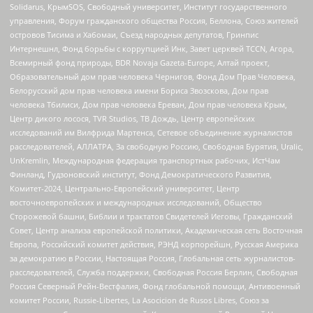
Solidarus, КрымSOS, Свободный университет, Институт государственного
управления, Форум гражданского общества Россия, Беллона, Союз жителей
островов Тисима и Хабомаи, Съезд народных депутатов, Гринпис
Интернешнл, Фонд борьбы с коррупцией Инк, Завет церквей TCCN, Агора,
Всемирный фонд природы, BDR Novaja Gazeta-Europe, Алтай проект,
Образовательный дом прав человека Чернигов, Фонд Дом Прав Человека,
Белорусский дом прав человека имени Бориса Звозскова, Дом прав
человека Тбилиси, Дом прав человека Ереван, Дом прав человека Крым,
Центр дикого лосося, TVR Studios, ТВ Дождь, Центр европейских
исследований им Вилфрида Мартенса, Сетевое объединение журналистов
расследователей, АЛЛАТРА, За свободную Россию, Свободная Бурятия, Uralic,
UnKremlin, Международная федерация транспортных рабочих, ИстЧам
Финланд, Гудзоновский институт, Фонд Демократического Развития,
Комитет-2024, Центрально-Европейский университет, Центр
восточноевропейских и международных исследований, Общество
Сторожевой башни, Библии и трактатов Свидетелей Иеговы, Гражданский
Совет, Центр анализа европейской политики, Академическая сеть Восточная
Европа, Российский комитет действия, РЭНД корпорейшн, Русская Америка
за демократию в России, Настоящая Россия, Глобальная сеть журналистов-
расследователей, Служба поддержки, Свободная Россия Берлин, Свободная
Россия Северный Рейн-Вестфалия, Фонд глобальной помощи, Антивоенный
комитет России, Russie-Libertes, La Asocicion de Rusos Libres, Союз за