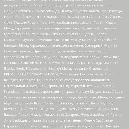
исследований при Совете Европы, Центр либеральной современности,
Форум русскоязычных европейцев, Немецко-русский обмен, Бард колледж,
Европейский выбор, Фонд Ходорковского, Оксфордский российский фонд,
Фонд Будущее России, Компания свободы информации, Проект Медиа,
Международное партнерство за права человека, Духовное Управление
Евангельских Христиан Украинской Христианской Церкви, Новое
Поколение, Духовное Учебное Заведение Международный Библейский
Колледж, Международное христианское движение, Всемирный Институт
Саентологических Предприятий, Церковь Духовной Технологии,
Европейская сеть организаций по наблюдению за выборами, Республика
Польша, СВОБОДНЫЙ ИДЕЛЬ-УРАЛ, Ассоциация развития журналистики,
IStories fonds, Королевский Институт Международных Отношений,
КРИМСЬКА ПРАВОЗАХИСНА ГРУПА, Фонд имени Генриха Бёлля, Stichting
Bellingcat, Bellingcat Ltd, The Insider, Институт правовой инициативы
Центральной и Восточной Европы, Фонд Открытой Эстонии, Calvert 22
Foundation, Канадский украинский конгресс, Институт Макдональда-Лорье,
Украинская национальная федерация Канады, Декабристы, Международный
научный центр им Вудро Вильсона, Свободная пресса, Возрождение,
Всеукраинский духовный центр , Риддл, Русский антивоенный комитет в
Швеции, Проект Медуза, Фонд Андрея Сахарова, Форум свободной России,
Лига Свободных Наций, Transparеncy International, Форум Свободных
Народов ПостРоссии, Солидарность с гражданским движением в России –