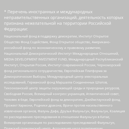
* Перечень иностранных и международных
неправительственных организаций, деятельность которых
признана нежелательной на территории Российской
Федерации:
Национальный фонд в поддержку демократии, Институт Открытое
Общество Фонд Содействия, Фонд Открытое общество, Американо-
российский фонд по экономическому и правовому развитию,
Национальный Демократический Институт Международных Отношений,
MEDIA DEVELOPMENT INVESTMENT FUND, Международный Республиканский
Институт, Открытая Россия, Институт современной России, Черноморский
фонд регионального сотрудничества, Европейская Платформа за
Демократические Выборы, Международный центр электоральных
исследований, Германский фонд Маршалла Соединенных Штатов,
Тихоокеанский центр защиты окружающей среды и природных ресурсов,
Свободная Россия, Всемирный конгресс украинцев, Атлантический совет,
Человек в беде, Европейский фонд за демократию, Джеймстаунский фонд,
Прожект Хармони, Родники дракона, Врачи против насильственного
извлечения органов, Фалунь Дафа, Друзья Фалуньгун, Фалуньгун, Коалиция
по расследованию преследования в отношении Фалуньгун в Китае,
Всемирная организация по расследованию преследований Фалуньгун,
Пражский гражданский центр, Ассоциация школ политических