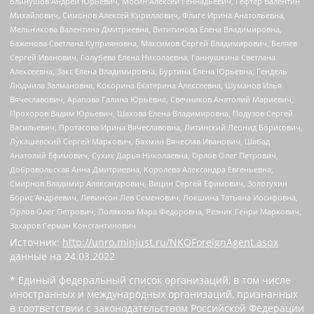
Блинушов Андрей Юрьевич, Мосин Алексей Геннадьевич, Гефтер Валентин
Михайлович, Симонов Алексей Кириллович, Флиге Ирина Анатольевна,
Мельникова Валентина Дмитриевна, Вититинова Елена Владимировна,
Баженова Светлана Куприяновна, Максимов Сергей Владимирович, Беляев
Сергей Иванович, Голубева Елена Николаевна, Ганнушкина Светлана
Алексеевна, Закс Елена Владимировна, Буртина Елена Юрьевна, Гендель
Людмила Залмановна, Кокорина Екатерина Алексеевна, Шуманов Илья
Вячеславович, Арапова Галина Юрьевна, Свечников Анатолий Мариевич,
Прохоров Вадим Юрьевич, Шахова Елена Владимировна, Подузов Сергей
Васильевич, Протасова Ирина Вячеславовна, Литинский Леонид Борисович,
Лукашевский Сергей Маркович, Бахмин Вячеслав Иванович, Шабад
Анатолий Ефимович, Сухих Дарья Николаевна, Орлов Олег Петрович,
Добровольская Анна Дмитриевна, Королева Александра Евгеньевна,
Смирнов Владимир Александрович, Вицин Сергей Ефимович, Золотухин
Борис Андреевич, Левинсон Лев Семенович, Локшина Татьяна Иосифовна,
Орлов Олег Петрович, Полякова Мара Федоровна, Резник Генри Маркович,
Захаров Герман Константинович
Источник:
http://unro.minjust.ru/NKOForeignAgent.aspx
данные на
24.03.2022
* Единый федеральный список организаций, в том числе
иностранных и международных организаций, признанных
в соответствии с законодательством Российской Федерации