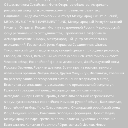
Общество Фонд Содействия, Фонд Открытое общество, Американо-
российский фонд по экономическому и правовому развитию,
Национальный Демократический Институт Международных Отношений,
MEDIA DEVELOPMENT INVESTMENT FUND, Международный Республиканский
Институт, Открытая Россия, Институт современной России, Черноморский
фонд регионального сотрудничества, Европейская Платформа за
Демократические Выборы, Международный центр электоральных
исследований, Германский фонд Маршалла Соединенных Штатов,
Тихоокеанский центр защиты окружающей среды и природных ресурсов,
Свободная Россия, Всемирный конгресс украинцев, Атлантический совет,
Человек в беде, Европейский фонд за демократию, Джеймстаунский фонд,
Прожект Хармони, Родники дракона, Врачи против насильственного
извлечения органов, Фалунь Дафа, Друзья Фалуньгун, Фалуньгун, Коалиция
по расследованию преследования в отношении Фалуньгун в Китае,
Всемирная организация по расследованию преследований Фалуньгун,
Пражский гражданский центр, Ассоциация школ политических
исследований при Совете Европы, Центр либеральной современности,
Форум русскоязычных европейцев, Немецко-русский обмен, Бард колледж,
Европейский выбор, Фонд Ходорковского, Оксфордский российский фонд,
Фонд Будущее России, Компания свободы информации, Проект Медиа,
Международное партнерство за права человека, Духовное Управление
Евангельских Христиан Украинской Христианской Церкви, Новое