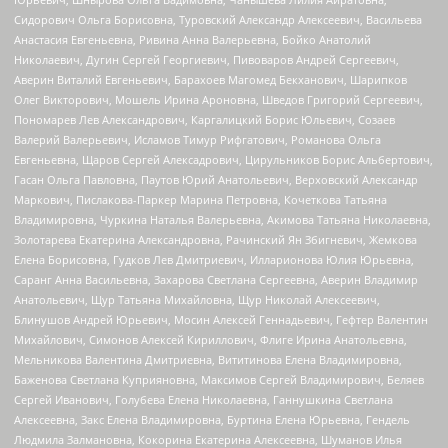
Сидорович Ольга Борисовна, Туровский Александр Алексеевич, Васильева
Анастасия Евгеньевна, Ривина Анна Валерьевна, Бойко Анатолий
Николаевич, Дугин Сергей Георгиевич, Пивоваров Андрей Сергеевич,
Аверин Виталий Евгеньевич, Барахоев Магомед Бекханович, Шарипков
Олег Викторович, Мошель Ирина Ароновна, Шведов Григорий Сергеевич,
Пономарев Лев Александрович, Каргалицкий Борис Юльевич, Созаев
Валерий Валерьевич, Исламов Тимур Рифгатович, Романова Ольга
Евгеньевна, Щаров Сергей Алексадрович, Цирульников Борис Альбертович,
Гасан Ольга Павловна, Паутов Юрий Анатольевич, Верховский Александр
Маркович, Пислакова-Паркер Марина Петровна, Кочеткова Татьяна
Владимировна, Чуркина Наталья Валерьевна, Акимова Татьяна Николаевна,
Золотарева Екатерина Александровна, Рачинский Ян Збигневич, Жемкова
Елена Борисовна, Гудков Лев Дмитриевич, Илларионова Юлия Юрьевна,
Саранг Анна Васильевна, Захарова Светлана Сергеевна, Аверин Владимир
Анатольевич, Щур Татьяна Михайловна, Щур Николай Алексеевич,
Блинушов Андрей Юрьевич, Мосин Алексей Геннадьевич, Гефтер Валентин
Михайлович, Симонов Алексей Кириллович, Флиге Ирина Анатольевна,
Мельникова Валентина Дмитриевна, Вититинова Елена Владимировна,
Баженова Светлана Куприяновна, Максимов Сергей Владимирович, Беляев
Сергей Иванович, Голубева Елена Николаевна, Ганнушкина Светлана
Алексеевна, Закс Елена Владимировна, Буртина Елена Юрьевна, Гендель
Людмила Залмановна, Кокорина Екатерина Алексеевна, Шуманов Илья