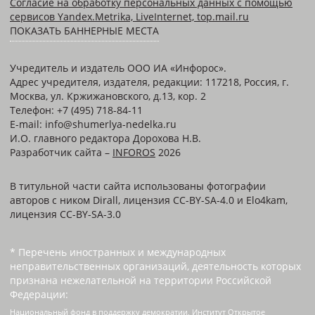
Согласие на обработку персональных данных с помощью
сервисов Yandex.Metrika, LiveInternet, top.mail.ru
ПОКАЗАТЬ БАННЕРНЫЕ МЕСТА
Учредитель и издатель ООО ИА «Инфорос».
Адрес учредителя, издателя, редакции: 117218, Россия, г.
Москва, ул. Кржижановского, д.13, кор. 2
Телефон: +7 (495) 718-84-11
E-mail: info@shumerlya-nedelka.ru
И.О. главного редактора Дорохова Н.В.
Разработчик сайта –
INFOROS
2026
В титульной части сайта использованы фотографии
авторов с ником Dirall, лицензия CC-BY-SA-4.0 и Elo4kam,
лицензия CC-BY-SA-3.0
* Перечень иностранных и международных
неправительственных организаций, деятельность которых
признана нежелательной на территории Российской
Федерации:
Национальный фонд в поддержку демократии, Институт Открытое