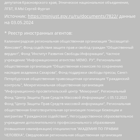
депутатов Красноярского края, Этническое национальное объединение,
ЛГБТ, Я.МЫ Сергей Фургал
Источник:
https://minjust.gov.ru/ru/documents/7822/
данные
на
03.05.2024
* Реестр иностранных агентов:
Калининградская региональная общественная организация "Экозащита!-Женсовет", Фонд содействия защите прав и свобод граждан "Общественный вердикт", Фонд "Институт Развития Свободы Информации", Частное учреждение "Информационное агентство МЕМО. РУ", Региональная общественная организация "Общественная комиссия по сохранению наследия академика Сахарова", Фонд поддержки свободы прессы, Санкт-Петербургская общественная правозащитная организация "Гражданский контроль", Межрегиональная общественная организация "Информационно-просветительский центр "Мемориал", Региональный Фонд "Центр Защиты Прав Средств Массовой Информации", с 05.12.2023 Фонд "Центр Защиты Прав Средств массовой информации", Региональная общественная благотворительная организация помощи беженцам и мигрантам "Гражданское содействие", Негосударственное образовательное учреждение дополнительного профессионального образования (повышение квалификации) специалистов "АКАДЕМИЯ ПО ПРАВАМ ЧЕЛОВЕКА", Свердловская региональная общественная организация "Сутяжник", Автономная некоммерческая организация "Центр независимых социологических исследований", Союз общественных объединений "Российский исследовательский центр по правам человека", Региональное общественное учреждение научно-информационный центр "МЕМОРИАЛ", Некоммерческая организация "Фонд защиты гласности", Автономная некоммерческая организация "Институт прав человека", Городская общественная организация "Екатеринбургское общество "МЕМОРИАЛ", Городская общественная организация "Рязанское историко-просветительское и правозащитное общество "Мемориал" (Рязанский Мемориал), Челябинский региональный орган общественной самодеятельности – женское общественное объединение "Женщины Евразии", Челябинский региональный орган общественной самодеятельности "Уральская правозащитная группа", Фонд содействия защите здоровья и социальной справедливости имени Андрея Рылькова, Автономная Некоммерческая Организация "Аналитический Центр Юрия Левады", Автономная некоммерческая организация социальной поддержки населения "Проект Апрель", Региональная общественная организация помощи женщинам и детям, находящимся в кризисной ситуации "Информационно-методический центр "Анна", Фонд содействия развитию массовых коммуникаций и правовому просвещению "Так-так-Так", Фонд содействия устойчивому развитию "Серебряная тайга", Свердловский региональный общественный фонд социальных проектов "Новое время", "Idel.Реалии", Кавказ.Реалии, Крым.Реалии, Телеканал Настоящее Время, Татаро-башкирская служба Радио Свобода (Azatliq Radiosi), Радио Свободная Европа/Радио Свобода (PCE/PC), "Сибирь.Реалии", "Фактограф", Благотворительный фонд помощи осужденным и их семьям, Автономная некоммерческая организация "Институт глобализации и социальных движений", Фонд "В защиту прав заключенных", Частное учреждение "Центр поддержки и содействия развитию средств массовой информации", Пензенский региональный общественный благотворительный фонд "Гражданский союз", "Север.Реалии", Некоммерческая организация Фонд "Правовая инициатива", Общество с ограниченной ответственностью "Радио Свободная Европа/Радио Свобода", Чешское информационное агентство "MEDIUM-ORIENT", Красноярская региональная общественная организация "Мы против СПИДа", Камалягин Денис Николаевич, Маркелов Сергей Евгеньевич, Пономарев Лев Александрович, Савицкая Людмила Алексеевна, Автономная некоммерческая организация "Центр по работе с проблемой насилия "НАСИЛИЮ.НЕТ", Межрегиональный профессиональный союз работников здравоохранения "Альянс врачей", Юридическое лицо, зарегистрированное в Латвийской Республике, SIA "Medusa Project" (регистрационный номер 40103797863, дата регистрации 10.06.2014), Некоммерческая организация "Фонд по борьбе с коррупцией", Автономная некоммерческая организация "Институт права и публичной политики", Баданин Роман Сергеевич, Гликин Максим Александрович, Железнова Мария Михайловна, Лукьянова Юлия Сергеевна, Маетная Елизавета Витальевна, Маняхин Петр Борисович, Чуракова Ольга Владимировна, Ярош Юлия Петровна, Юридическое лицо "The Insider SIA", зарегистрированное в Риге, Латвийская Республика (дата регистрации 26.06.2015), являющееся администратором доменного имени интернет-издания "The Insider SIA", https://theins.ru, Постернак Алексей Евгеньевич, Рубин Михаил Аркадьевич, Анин Роман Александрович, Юридическое лицо Istories fonds, зарегистрированное в Латвийской Республике (регистрационный номер 50008295751, дата регистрации 24.02.2020), Великовский Дмитрий Александрович, Долинина Ирина Николаевна, Мароховская Алеся Алексеевна, Шлейнов Роман Юрьевич, Шмагун Олеся Валентиновна, Общество с ограниченной ответственностью "Альтаир 2021", Общество с ограниченной ответственностью "Вега 2021", Общество с ограниченной ответственностью "Главный редактор 2021", Общество с ограниченной ответственностью "Ромашки монолит", Важенков Артем Валерьевич, Ивановская областная общественная организация "Центр гендерных исследований", Гурман Юрий Альбертович, Медиапроект "ОВД-Инфо", Егоров Владимир Владимирович, Жилинский Владимир Александрович, Общество с ограниченной ответственностью "ЗП", Иванова София Юрьевна, Карезина Инна Павловна, Кильтау Екатерина Викторовна, Петров Алексей Викторович, Пискунов Сергей Евгеньевич, Смирнов Сергей Сергеевич, Тихонов Михаил Сергеевич, Общество с ограниченной ответственностью "ЖУРНАЛИСТ-ИНОСТРАННЫЙ АГЕНТ", Арапова Галина Юрьевна, Вольтская Татьяна Анатольевна, Американская компания "Mason G.E.S. Anonymous Foundation" (США), являющаяся владельцем интернет-издания https://mnews.world/, Компания "Stichting Bellingcat", зарегистрированная в Нидерландах (дата регистрации 11.07.2018), Захаров Андрей Вячеславович, Клепиковская Екатерина Дмитриевна, Общество с ограниченной ответственностью "МЕМО", Перл Роман Александрович, Симонов Евгений Алексеевич, Соловьева Елена Анатольевна, Сотников Даниил Владимирович, Сурначева Елизавета Дмитриевна, Автономная некоммерческая организация по защите прав человека и информированию населения "Якутия – Наше Мнение", Общество с ограниченной ответственностью "Москоу диджитал медиа", с 26.01.2023 Общество с ограниченной ответственностью "Чайка Белые сады", Ветошкина Валерия Валерьевна, Заговора Максим Александрович, Межрегиональное общественное движение "Российская ЛГБТ - сеть", Оленичев Максим Владимирович, Павлов Иван Юрьевич, Скворцова Елена Сергеевна, Общество с ограниченной ответственностью "Как бы инагент", Кочетков Игорь Викторович, Общество с ограниченной ответственностью "Честные выборы", Еланчик Олег Александрович, Общество с ограниченной ответственностью "Нобелевский призыв", Гималова Регина Эмилевна, Григорьев Андрей Валерьевич, Григорьева Алина Александровна, Ассоциация по содействию защите прав призывников, альтернативнослужащих и военнослужащих "Правозащитная группа "Гражданин.Армия.Право", Хисамова Регина Фаритовна, Автономная некоммерческая организация по реализации социально-правовых программ "Лилит", Дальневосточное общественное движение "Маяк", Санкт-Петербургская ЛГБТ-инициативная группа "Выход", Инициативная группа ЛГБТ+ "Реверс", Алексеев Андрей Викторович, Бекбулатова Таисия Львовна, Беляев Иван Михайлович, Владыкина Елена Сергеевна, Гельман Марат Александрович, Никульшина Вероника Юрьевна, Толоконникова Надежда Андреевна, Шендерович Виктор Анатольевич, Общество с ограниченной ответственностью "Данное сообщение", Общество с ограниченной ответственностью Издательский дом "Новая глава", Айнбиндер Александра Александровна, Московский комьюнити-центр для ЛГБТ+инициатив, Благотворительный фонд развития филантропии, Deutsche Welle (Германия, Kurt-Schumacher-Strasse 3, 53113 Bonn), Борзунова Мария Михайловна, Воробьев Виктор Викторович, Голубева Анна Львовна, Константинова Алла Михайловна, Малкова Ирина Владимировна, Мурадов Мурад Абдулгалимович, Осетинская Елизавета Николаевна, Понасенков Евгений Николаевич, Ганапольский Матвей Юрьевич, Киселев Евгений Алексеевич, Борухович Ирина Григорьевна, Дремин Иван Тимофеевич, Дубровский Дмитрий Викторович, Красноярская региональная общественная организация поддержки и развития альтернативных образовательных технологий и межкультурных коммуникаций "ИНТЕРРА", Маяковская Екатерина Алексеевна, Фейгин Марк Захарович, Филимонов Андрей Викторович, Дзугкоева Регина Николаевна, Доброхотов Роман Александрович, Дудь Юрий Александрович, Елкин Сергей Владимирович, Кругликов Кирилл Игоревич, Сабунаева Мария Леонидовна, Семенов Алексей Владимирович, Шаинян Карен Багратович, Шульман Екатерина Михайловна, Асафьев Артур Валерьевич, Вахштайн Виктор Семенович, Венедиктов Алексей Алексеевич, Лушникова Екатерина Евгеньевна, Волков Леонид Михайлович, Невзоров Александр Глебович, Пархоменко Сергей Борисович, Сироткин Ярослав Николаевич, Кара-Мурза Владимир Владимирович, Баранова Наталья Владимировна, Гозман Леонид Яковлевич, Кагарлицкий Борис Юльевич, Климарев Михаил Валерьевич, Милов Владимир Станиславович, Автономная некоммерческая организация Краснодарский центр современного искусства "Типография", Моргенштерн Алишер Тагирович, Соболь Любовь Эдуардовна, Общество с ограниченной ответственностью "ЛИЗА НОРМ", Каспаров Гарри Кимович, Ходорковский Михаил Борисович, Общество с ограниченной ответственностью "Апрельские тезисы", Данилович Ирина Брониславовна, Кашин Олег Владимирович, Петров Николай Владимирович, Пивоваров Алексей Владимирович, Соколов Михаил Владимирович, Цветкова Юлия Владимировна, Чичваркин Евгений Александрович, Комитет против пыток/Команда против пыток, Общество с ограниченной ответственностью "Первый научный", Общество с ограниченной ответственностью "Вертолет и ко", Белоцерковская Вероника Борисовна, Кац Максим Евгеньевич, Лазарева Татьяна Юрьевна, Шаведдинов Руслан Табризович, Яшин Илья Валерьевич, Общество с ограниченной ответственностью "Иноагент ААВ", Алешковский Дмитрий Петрович, Альбац Евгения Марковна, Быков Дмитрий Львович, Галямина Юлия Евгеньевна, Лойко Сергей Леонидович, Мартынов Кирилл Константинович, Медведев Сергей Александрович, Крашенинников Федор Геннадиевич, Гордеева Катерина Вл