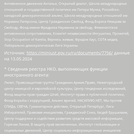
Антивоенное движение Антальи, Открытый диалог, Школа международных
отношений и государственной политики им Питера Мунка, Российско-
канадский демократический альянс, Школа международных отношений им
Нормана Патерсона, Центр Гражданских Свобод, Фонд Бориса Немцова за
Свободу, Фонд имени Фридриха Науманна за свободу, Феминистское
антивоенное сопротивление, Комитет независимости Ингушетии, Прометей,
Stop Occupation of Karelia, Вернись живым, Фридом Хаус, СОТА медиа,
Либерально-демократическая Лига Украины
Источник:
https://minjust.gov.ru/ru/documents/7756/
данные
на
13.05.2024
* Сведения реестра НКО, выполняющих функции
иностранного агента:
Лилит, Правозащитная группа Гражданин.Армия.Право, Нижегородский
центр немецкой и европейской культуры, Центр гендерных исследований,
Фонд защиты прав граждан Штаб, Институт права и публичной политики,
Фонд борьбы с коррупцией, Альянс врачей, НАСИЛИЮ.НЕТ, Мы против
СПИДа, СВЕЧА, Гуманитарное действие, Открытый Петербург, Лига
Избирателей, Правовая инициатива, Гражданский Союз, Хасдей Ерушалаим,
Центр поддержки и содействия развитию средств массовой информации,
Горячая Линия, В защиту прав заключенных, Институт глобализации и
социальных движений, Центр социально-информационных инициатив