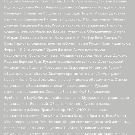
Национал-большевистская партия, ВЕК РА, Рада земли Кубанской Духовно
Родовой Державы Русь, Община Духовного Управления Асгардской Веси
Беловодья, Славянская Община Капища Веды Перуна, Мужская Духовная
Семинария Староверов-Инглингов, Нурджулар, К Богодержавию, Таблиги
Джамаат, Свидетели Иеговы, Русское национальное единство, Национал-
социалистическое общество, Джамаат мувахидов, Объединенный Вилайат
Кабарды, Балкарии и Карачая, Союз славян, Ат-Такфир Валь-Хиджра, Пит
Буль, Национал-социалистическая рабочая партия России, Славянский союз,
Формат-18, Благородный Орден Дьявола, Армия воли народа,
Национальная Социалистическая Инициатива города Череповца, Духовно-
Родовая Держава Русь, Русское национальное единство, Древнерусской
Инглистической церкви Православных Староверов-Инглингов, Русский
общенациональный союз, Движение против нелегальной иммиграции,
Кровь и Честь, О свободе совести и о религиозных объединениях, Омская
организация общественного политического движения Русское
национальное единство, Северное Братство, Клуб Болельщиков
Футбольного Клуба Динамо, Файзрахманисты, Мусульманская религиозная
организация п. Боровский, Община Коренного Русского народа
Щелковского района, Правый сектор, УНА - УНСО, Украинская
повстанческая армия, Тризуб им. Степана Бандеры, Братство, Белый Крест,
Misanthropic division, Религиозное объединение последователей инглиизма,
Народная Социальная Инициатива, TulaSkins, Этнополитическое
объединение Русские, Русское национальное объединение Атака, Мечеть