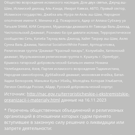
Общество возрождения исламского наследия, Дом двух святых, Джунд аш-
Шам, Исламский джихад, Аль-Каида, Имарат Кавказ, АБТО, Правый сектор,
Исламское государство, Джабха аль-Нусра ли-Ахль аш-Шам, Народное
ополчение имени К. Минина и Д. Пожарского, Аджр от Аллаха Субхану уа
Тагьаля SHAM, АУМ Синрике, Муджахеды джамаата Ат-Тавхида Валь-Джихад,
Чистопольский Джамаат, Рохнамо ба суи давлати исломи, Террористическое
сообщество Сеть, Катиба Таухид валь-Джихад, Хайят Тахрир аш-Шам, Ахлю
Сунна Валь Джамаа, National Socialism/White Power, Артподготовка,
Религиозная группа “Джамаат “Красный пахарь”, Колумбайн, Хатлонский
джамаат, Мусульманская религиозная группа п. Кушкуль г. Оренбург,
Крымско-татарский добровольческий батальон имени Номана
Челебиджихана, Азов, Партия исламского возрождения Таджикистана,
Народная самооборона, Дуббайский джамаат, московская ячейка, Батал-
Хаджи Белхороев, Маньяки Культ Убийц, Молодёжь Которая Улыбается,
Легион Свобода России, Айдар, Русский добровольческий корпус
Источник:
http://nac.gov.ru/terroristicheskie-i-ekstremistskie-
organizacii-i-materialy.html
данные на
16.11.2023
* Перечень общественных объединений и религиозных
организаций в отношении которых судом принято
вступившее в законную силу решение о ликвидации или
запрете деятельности: