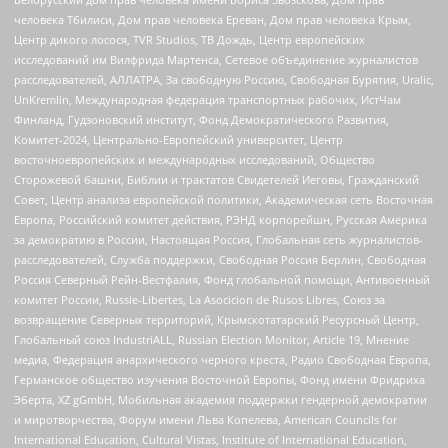
человека Тбилиси, Дом прав человека Ереван, Дом прав человека Крым,
Центр дикого лосося, TVR Studios, ТВ Дождь, Центр европейских
исследований им Вилфрида Мартенса, Сетевое объединение журналистов
расследователей, АЛЛАТРА, За свободную Россию, Свободная Бурятия, Uralic,
UnKremlin, Международная федерация транспортных рабочих, ИстЧам
Финланд, Гудзоновский институт, Фонд Демократического Развития,
Комитет-2024, Центрально-Европейский университет, Центр
восточноевропейских и международных исследований, Общество
Сторожевой башни, Библии и трактатов Свидетелей Иеговы, Гражданский
Совет, Центр анализа европейской политики, Академическая сеть Восточная
Европа, Российский комитет действия, РЭНД корпорейшн, Русская Америка
за демократию в России, Настоящая Россия, Глобальная сеть журналистов-
расследователей, Служба поддержки, Свободная Россия Берлин, Свободная
Россия Северный Рейн-Вестфалия, Фонд глобальной помощи, Антивоенный
комитет России, Russie-Libertes, La Asocicion de Rusos Libres, Союз за
возвращение Северных территорий, Крымскотатарский Ресурсный Центр,
Глобальный союз IndustriALL, Russian Election Monitor, Article 19, Мнение
медиа, Федерация анархического черного креста, Радио Свободная Европа,
Германское общество изучения Восточной Европы, Фонд имени Фридриха
Эберта, XZ gGmbH, Мобильная академия поддержки гендерной демократии
и миротворчества, Форум имени Льва Копелева, American Councils for
International Education, Cultural Vistas, Institute of International Education,