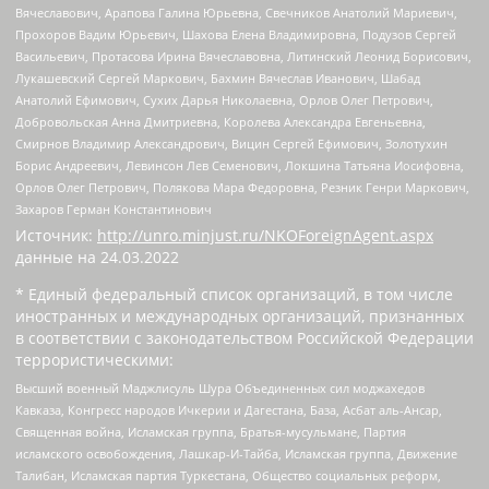
Вячеславович, Арапова Галина Юрьевна, Свечников Анатолий Мариевич,
Прохоров Вадим Юрьевич, Шахова Елена Владимировна, Подузов Сергей
Васильевич, Протасова Ирина Вячеславовна, Литинский Леонид Борисович,
Лукашевский Сергей Маркович, Бахмин Вячеслав Иванович, Шабад
Анатолий Ефимович, Сухих Дарья Николаевна, Орлов Олег Петрович,
Добровольская Анна Дмитриевна, Королева Александра Евгеньевна,
Смирнов Владимир Александрович, Вицин Сергей Ефимович, Золотухин
Борис Андреевич, Левинсон Лев Семенович, Локшина Татьяна Иосифовна,
Орлов Олег Петрович, Полякова Мара Федоровна, Резник Генри Маркович,
Захаров Герман Константинович
Источник:
http://unro.minjust.ru/NKOForeignAgent.aspx
данные на
24.03.2022
* Единый федеральный список организаций, в том числе
иностранных и международных организаций, признанных
в соответствии с законодательством Российской Федерации
террористическими:
Высший военный Маджлисуль Шура Объединенных сил моджахедов
Кавказа, Конгресс народов Ичкерии и Дагестана, База, Асбат аль-Ансар,
Священная война, Исламская группа, Братья-мусульмане, Партия
исламского освобождения, Лашкар-И-Тайба, Исламская группа, Движение
Талибан, Исламская партия Туркестана, Общество социальных реформ,