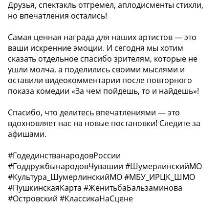
Друзья, спектакль отгремел, аплодисменты стихли,
но впечатления остались!
Самая ценная награда для наших артистов — это
ваши искренние эмоции. И сегодня мы хотим
сказать отдельное спасибо зрителям, которые не
ушли молча, а поделились своими мыслями и
оставили видеокомментарии после повторного
показа комедии «За чем пойдешь, то и найдешь»!
Спасибо, что делитесь впечатлениями — это
вдохновляет нас на новые постановки! Следите за
афишами.
#ГодединстванародовРоссии
#ГоддружбынародовЧувашии #ШумерлинскийМО
#Культура_ШумерлинскийМО #МБУ_ИРЦК_ШМО
#ПушкинскаяКарта #ЖенитьбаБальзаминова
#Островский #КлассикаНаСцене