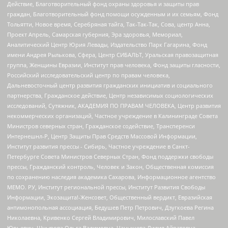
Действие, Благотворительный фонд охраны здоровья и защиты прав
граждан, Благотворительный фонд помощи осужденным и их семьям, Фонд
Тольятти, Новое время, Серебряная тайга, Так-Так-Так, Сова, центр Анна,
Проект Апрель, Самарская губерния, Эра здоровья, Мемориал,
Аналитический Центр Юрия Левады, Издательство Парк Гагарина, Фонд
имени Андрея Рылькова, Сфера, Центр СИБАЛЬТ, Уральская правозащитная
группа, Женщины Евразии, Институт прав человека, Фонд защиты гласности,
Российский исследовательский центр по правам человека,
Дальневосточный центр развития гражданских инициатив и социального
партнерства, Гражданское действие, Центр независимых социологических
исследований, Сутяжник, АКАДЕМИЯ ПО ПРАВАМ ЧЕЛОВЕКА, Центр развития
некоммерческих организаций, Частное учреждение в Калининграде Совета
Министров северных стран, Гражданское содействие, Трансперенси
Интернешнл-Р, Центр Защиты Прав Средств Массовой Информации,
Институт развития прессы - Сибирь, Частное учреждение в Санкт-
Петербурге Совета Министров Северных Стран, Фонд поддержки свободы
прессы, Гражданский контроль, Человек и Закон, Общественная комиссия
по сохранению наследия академика Сахарова, Информационное агентство
МЕМО. РУ, Институт региональной прессы, Институт Развития Свободы
Информации, Экозащита!-Женсовет, Общественный вердикт, Евразийская
антимонопольная ассоциация, Бедушев Петр Петрович, Дзугкоева Регина
Николаевна, Кривенко Сергей Владимирович, Милославский Павел
Юрьевич, Шнырова Ольга Вадимовна, Чанышева Лилия Айратовна,