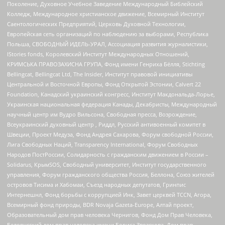
Поколение, Духовное Учебное Заведение Международный Библейский
Колледж, Международное христианское движение, Всемирный Институт
Саентологических Предприятий, Церковь Духовной Технологии,
Европейская сеть организаций по наблюдению за выборами, Республика
Польша, СВОБОДНЫЙ ИДЕЛЬ-УРАЛ, Ассоциация развития журналистики,
IStories fonds, Королевский Институт Международных Отношений,
КРИМСЬКА ПРАВОЗАХИСНА ГРУПА, Фонд имени Генриха Бёлля, Stichting
Bellingcat, Bellingcat Ltd, The Insider, Институт правовой инициативы
Центральной и Восточной Европы, Фонд Открытой Эстонии, Calvert 22
Foundation, Канадский украинский конгресс, Институт Макдональда-Лорье,
Украинская национальная федерация Канады, Декабристы, Международный
научный центр им Вудро Вильсона, Свободная пресса, Возрождение,
Всеукраинский духовный центр , Риддл, Русский антивоенный комитет в
Швеции, Проект Медуза, Фонд Андрея Сахарова, Форум свободной России,
Лига Свободных Наций, Transparеncy International, Форум Свободных
Народов ПостРоссии, Солидарность с гражданским движением в России –
Solidarus, КрымSOS, Свободный университет, Институт государственного
управления, Форум гражданского общества Россия, Беллона, Союз жителей
островов Тисима и Хабомаи, Съезд народных депутатов, Гринпис
Интернешнл, Фонд борьбы с коррупцией Инк, Завет церквей TCCN, Агора,
Всемирный фонд природы, BDR Novaja Gazeta-Europe, Алтай проект,
Образовательный дом прав человека Чернигов, Фонд Дом Прав Человека,
Белорусский дом прав человека имени Бориса Звозскова, Дом прав