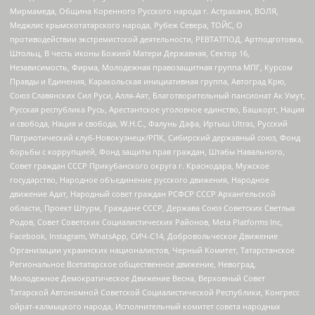
Мирмамеда, Община Коренного Русского народа г. Астрахани, ВОЛЯ,
Меджлис крымскотатарского народа, Рубеж Севера, ТОЙС, О
противодействии экстремистской деятельности, РЕВТАТПОД, Артподготовка,
Штольц, В честь иконы Божией Матери Державная, Сектор 16,
Независимость, Фирма, Молодежная правозащитная группа МПГ, Курсом
Правды и Единения, Каракольская инициативная группа, Автоград Крю,
Союз Славянских Сил Руси, Алля-Аят, Благотворительный пансионат Ак Умут,
Русская республика Русь, Арестантское уголовное единство, Башкорт, Нация
и свобода, Нация и свобода, W.H.С., Фалунь Дафа, Иртыш Ultras, Русский
Патриотический клуб-Новокузнецк/РПК, Сибирский державный союз, Фонд
борьбы с коррупцией, Фонд защиты прав граждан, Штабы Навального,
Совет граждан СССР Прикубанского округа г. Краснодара, Мужское
государство, Народное объединение русского движения, Народное
движение Адат, Народный совет граждан РСФСР СССР Архангельской
области, Проект Штурм, Граждане СССР, Держава Союз Советских Светлых
Родов, Совет Советских Социалистических Районов, Meta Platforms Inc,
Facebook, Instagram, WhatsApp, СИЧ-С14, Добровольческое Движение
Организации украинских националистов, Черный Комитет, Татарстанское
Региональное Всетатарское общественное движение, Невоград,
Молодежное Демократическое Движение Весна, Верховный Совет
Татарской Автономной Советской Социалистической Республики, Конгресс
ойрат-калмыцкого народа, Исполнительный комитет совета народных