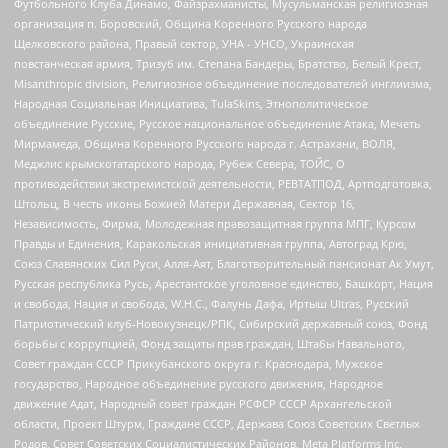
Футбольного Клуба Динамо, Файзрахманисты, Мусульманская религиозная
организация п. Боровский, Община Коренного Русского народа
Щелковского района, Правый сектор, УНА - УНСО, Украинская
повстанческая армия, Тризуб им. Степана Бандеры, Братство, Белый Крест,
Misanthropic division, Религиозное объединение последователей инглиизма,
Народная Социальная Инициатива, TulaSkins, Этнополитическое
объединение Русские, Русское национальное объединение Атака, Мечеть
Мирмамеда, Община Коренного Русского народа г. Астрахани, ВОЛЯ,
Меджлис крымскотатарского народа, Рубеж Севера, ТОЙС, О
противодействии экстремистской деятельности, РЕВТАТПОД, Артподготовка,
Штольц, В честь иконы Божией Матери Державная, Сектор 16,
Независимость, Фирма, Молодежная правозащитная группа МПГ, Курсом
Правды и Единения, Каракольская инициативная группа, Автоград Крю,
Союз Славянских Сил Руси, Алля-Аят, Благотворительный пансионат Ак Умут,
Русская республика Русь, Арестантское уголовное единство, Башкорт, Нация
и свобода, Нация и свобода, W.H.С., Фалунь Дафа, Иртыш Ultras, Русский
Патриотический клуб-Новокузнецк/РПК, Сибирский державный союз, Фонд
борьбы с коррупцией, Фонд защиты прав граждан, Штабы Навального,
Совет граждан СССР Прикубанского округа г. Краснодара, Мужское
государство, Народное объединение русского движения, Народное
движение Адат, Народный совет граждан РСФСР СССР Архангельской
области, Проект Штурм, Граждане СССР, Держава Союз Советских Светлых
Родов, Совет Советских Социалистических Районов, Meta Platforms Inc,