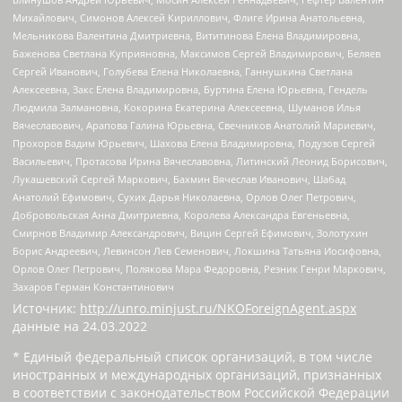
Михайлович, Симонов Алексей Кириллович, Флиге Ирина Анатольевна,
Мельникова Валентина Дмитриевна, Вититинова Елена Владимировна,
Баженова Светлана Куприяновна, Максимов Сергей Владимирович, Беляев
Сергей Иванович, Голубева Елена Николаевна, Ганнушкина Светлана
Алексеевна, Закс Елена Владимировна, Буртина Елена Юрьевна, Гендель
Людмила Залмановна, Кокорина Екатерина Алексеевна, Шуманов Илья
Вячеславович, Арапова Галина Юрьевна, Свечников Анатолий Мариевич,
Прохоров Вадим Юрьевич, Шахова Елена Владимировна, Подузов Сергей
Васильевич, Протасова Ирина Вячеславовна, Литинский Леонид Борисович,
Лукашевский Сергей Маркович, Бахмин Вячеслав Иванович, Шабад
Анатолий Ефимович, Сухих Дарья Николаевна, Орлов Олег Петрович,
Добровольская Анна Дмитриевна, Королева Александра Евгеньевна,
Смирнов Владимир Александрович, Вицин Сергей Ефимович, Золотухин
Борис Андреевич, Левинсон Лев Семенович, Локшина Татьяна Иосифовна,
Орлов Олег Петрович, Полякова Мара Федоровна, Резник Генри Маркович,
Захаров Герман Константинович
Источник:
http://unro.minjust.ru/NKOForeignAgent.aspx
данные на
24.03.2022
* Единый федеральный список организаций, в том числе
иностранных и международных организаций, признанных
в соответствии с законодательством Российской Федерации