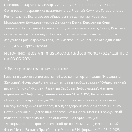
Facebook, Instagram, WhatsApp, СИЧ-С14, Добровольческое Движение
Организации украинских националистов, Черный Комитет, Татарстанское
Региональное Всетатарское общественное движение, Невоград,
Молодежное Демократическое Движение Весна, Верховный Совет
Татарской Автономной Советской Социалистической Республики, Конгресс
ойрат-калмыцкого народа, Исполнительный комитет совета народных
депутатов Красноярского края, Этническое национальное объединение,
ЛГБТ, Я.МЫ Сергей Фургал
Источник:
https://minjust.gov.ru/ru/documents/7822/
данные
на
03.05.2024
* Реестр иностранных агентов:
Калининградская региональная общественная организация "Экозащита!-Женсовет", Фонд содействия защите прав и свобод граждан "Общественный вердикт", Фонд "Институт Развития Свободы Информации", Частное учреждение "Информационное агентство МЕМО. РУ", Региональная общественная организация "Общественная комиссия по сохранению наследия академика Сахарова", Фонд поддержки свободы прессы, Санкт-Петербургская общественная правозащитная организация "Гражданский контроль", Межрегиональная общественная организация "Информационно-просветительский центр "Мемориал", Региональный Фонд "Центр Защиты Прав Средств Массовой Информации", с 05.12.2023 Фонд "Центр Защиты Прав Средств массовой информации", Региональная общественная благотворительная организация помощи беженцам и мигрантам "Гражданское содействие", Негосударственное образовательное учреждение дополнительного профессионального образования (повышение квалификации) специалистов "АКАДЕМИЯ ПО ПРАВАМ ЧЕЛОВЕКА", Свердловская региональная общественная организация "Сутяжник", Автономная некоммерческая организация "Центр независимых социологических исследований", Союз общественных объединений "Российский исследовательский центр по правам человека", Региональное общественное учреждение научно-информационный центр "МЕМОРИАЛ", Некоммерческая организация "Фонд защиты гласности", Автономная некоммерческая организация "Институт прав человека", Городская общественная организация "Екатеринбургское общество "МЕМОРИАЛ", Городская общественная организация "Рязанское историко-просветительское и правозащитное общество "Мемориал" (Рязанский Мемориал), Челябинский региональный орган общественной самодеятельности – женское общественное объединение "Женщины Евразии", Челябинский региональный орган общественной самодеятельности "Уральская правозащитная группа", Фонд содействия защите здоровья и социальной справедливости имени Андрея Рылькова, Автономная Некоммерческая Организация "Аналитический Центр Юрия Левады", Автономная некоммерческая организация социальной поддержки населения "Проект Апрель", Региональная общественная организация помощи женщинам и детям, находящимся в кризисной ситуации "Информационно-методический центр "Анна", Фонд содействия развитию массовых коммуникаций и правовому просвещению "Так-так-Так", Фонд содействия устойчивому развитию "Серебряная тайга", Свердловский региональный общественный фонд социальных проектов "Новое время", "Idel.Реалии", Кавказ.Реалии, Крым.Реалии, Телеканал Настоящее Время, Татаро-башкирская служба Радио Свобода (Azatliq Radiosi), Радио Свободная Европа/Радио Свобода (PCE/PC), "Сибирь.Реалии", "Фактограф", Благотворительный фонд помощи осужденным и их семьям, Автономная некоммерческая организация "Институт глобализации и социальных движений", Фонд "В защиту прав заключенных", Частное учреждение "Центр поддержки и содействия развитию средств массовой информации", Пензенский региональный общественный благотворительный фонд "Гражданский союз", "Север.Реалии", Некоммерческая организация Фонд "Правовая инициатива", Общество с ограниченной ответственностью "Радио Свободная Европа/Радио Свобода", Чешское информационное агентство "MEDIUM-ORIENT", Красноярская региональная общественная организация "Мы против СПИДа", Камалягин Денис Николаевич, Маркелов Сергей Евгеньевич, Пономарев Лев Александрович, Савицкая Людмила Алексеевна, Автономная некоммерческая организация "Центр по работе с проблемой насилия "НАСИЛИЮ.НЕТ", Межрегиональный профессиональный союз работников здравоохранения "Альянс врачей", Юридическое лицо, зарегистрированное в Латвийской Республике, SIA "Medusa Project" (регистрационный номер 40103797863, дата регистрации 10.06.2014), Некоммерческая организация "Фонд по борьбе с коррупцией", Автономная некоммерческая организация "Институт права и публичной политики", Баданин Роман Сергеевич, Гликин Максим Александрович, Железнова Мария Михайловна, Лукьянова Юлия Сергеевна, Маетная Елизавета Витальевна, Маняхин Петр Борисович, Чуракова Ольга Владимировна, Ярош Юлия Петровна, Юридическое лицо "The Insider SIA", зарегистрированное в Риге, Латвийская Республика (дата регистрации 26.06.2015), являющееся администратором доменного имени интернет-издания "The Insider SIA", https://theins.ru, Постернак Алексей Евгеньевич, Рубин Михаил Аркадьевич, Анин Роман Александрович, Юридическое лицо Istories fonds, зарегистрированное в Латвийской Республике (регистрационный номер 50008295751, дата регистрации 24.02.2020), Великовский Дмитрий Александрович, Долинина Ирина Николаевна, Мароховская Алеся Алексеевна, Шлейнов Роман Юрьевич, Шмагун Олеся Валентиновна, Общество с ограниченной ответственностью "Альтаир 2021", Общество с ограниченной ответственностью "Вега 2021", Общество с ограниченной ответственностью "Главный редактор 2021", Общество с ограниченной ответственностью "Ромашки монолит", Важенков Артем Валерьевич, Ивановская областная общественная организация "Центр гендерных исследований", Гурман Юрий Альбертович, Медиапроект "ОВД-Инфо", Егоров Владимир Владимирович, Жилинский Владимир Александрович, Общество с ограниченной ответственностью "ЗП", Иванова София Юрьевна, Карезина Инна Павловна, Кильтау Екатерина Викторовна, Петров Алексей Викторович, Пискунов Сергей Евгеньевич, Смирнов Сергей Сергеевич, Тихонов Михаил Сергеевич, Общество с ограниченной ответственностью "ЖУРНАЛИСТ-ИНОСТРАННЫЙ АГЕНТ", Арапова Галина Юрьевна, Вольтская Татьяна Анатольевна, Американская компания "Mason G.E.S. Anonymous Foundation" (США), являющаяся владельцем интернет-издания https://mnews.world/, Компания "Stichting Bellingcat", зарегистрированная в Нидерландах (дата регистрации 11.07.2018), Захаров Андрей Вячеславович, Клепиковская Екатерина Дмитриевна, Общество с ограниченной ответственностью "МЕМО", Перл Роман Александрович, Симонов Евгений Алексеевич, Соловьева Елена Анатольевна, Сотников Даниил Владимирович, Сурначева Елизавета Дмитриевна, Автономная некоммерческая организация по защите прав человека и информированию населения "Якутия – Наше Мнение", Общество с ограниченной ответственностью "Москоу диджитал медиа", с 26.01.2023 Общество с ограниченной ответственностью "Чайка Белые сады", Ветошкина Валерия Валерьевна, Заговора Максим Александрович, Межрегиональное общественное движение "Российская ЛГБТ - сеть", Оленичев Максим Владимирович, Павлов Иван Юрьевич, Скворцова Елена Сергеевна, Общество с ограниченной ответственностью "Как бы инагент", Кочетков Игорь Викторович, Общество с ограниченной ответственностью "Честные выборы", Еланчик Олег Александрович, Общество с ограниченной ответственностью "Нобелевский призыв", Гималова Регина Эмилевна, Григорьев Андрей Валерьевич, Григорьева Алина Александровна, Ассоциация по содействию защите прав призывников, альтернативнослужащих и военнослужащих "Правозащитная группа "Гражданин.Армия.Право", Хисамова Регина Фаритовна, Автономная некоммерческая организация по реализации социально-правовых программ "Лилит", Дальневосточное общественное движение "Маяк", Санкт-Петербургская ЛГБТ-инициативная группа "Выход", Инициативная группа ЛГБТ+ "Реверс", Алексеев Андрей Викторович, Бекбулатова Таисия Львовна, Беляев Иван Михайлович, Владыкина Елена Сергеевна, Гельман Марат Александрович, Никульшина Вероника Юрьевна, Толоконникова Надежда Андреевна, Шендерович Виктор Анатольевич, Общество с ограниченной ответственностью "Данное сообщение", Общество с ограниченной ответственностью Издательский дом "Новая глава", Айнбиндер Александра Александровна, Московский комьюнити-центр для ЛГБТ+инициатив, Благотворительный фонд развития филантропии, Deutsche Welle (Германия, Kurt-Schumacher-Strasse 3, 53113 Bonn), Борзунова Мария Михайловна, Воробьев Виктор Викторович, Голубева Анна Львовна, Константинова Алла Михайловна, Малкова Ирина Владимировна, Мурадов Мурад Абдулгалимович, Осетинская Елизавета Николаевна, Понасенков Евгений Николаевич, Ганапольский Матвей Юрьевич, Киселев Евгений Алексеевич, Борухович Ирина Григорьевна, Дремин Иван Тимофеевич, Дубровский Дмитрий Викторович, Красноярская региональная общественная организация поддержки и развития альтернативных образовательных технологий и межкультурных коммуникаций "ИНТЕРРА", Маяковская Екатерина Алексеевна, Фейгин Марк Захарович, Филимонов Андрей Викторович, Дзугкоева Регина Николаевна, Доброхотов Роман Александрович, Дудь Юрий Александрович, Елкин Сергей Владимирович, Кругликов Кирилл Игоревич, Сабунаева Мария Леонидовна, Семенов Алексей Владимирович, Шаинян Карен Багратович, Шульман Екатерина Михайловна, Асафьев Артур Валерьевич, Вахштайн Виктор Семенович, Венедиктов Алексей Алексеевич, Лушникова Екатерина Евгеньевна, Волков Леонид Михайлович, Невзоров Александр Глебович, Пархоменко Сергей Борисович, Сироткин Ярослав Николаевич, Кара-Мурза Владимир Владимирович, Баранова Наталья Владимировна, Гозман Леонид Яковлевич, Кагарлицкий Борис Юльевич, Климарев Михаил Валерьевич, Милов Владимир Станиславович, Автономная некоммерческая организация Краснодарский центр современного искусства "Типография", Моргенштерн Алишер Тагирович, Соболь Любовь Эдуардовна, Общество с ограниченной ответственностью "ЛИЗА НОРМ", Каспаров Гарри Кимович, Ходорковский Михаил Борисович, Общество с ограниченной ответственностью "Апрельские тезисы", Данилович Ирина Брониславовна, Кашин Олег Владимирович, Петров Николай Владимирович, Пивоваров Алексей Владимирович, Соколов Михаил Владимирович, Цветкова Юлия Владимировна, Чичваркин Евгений Александрович, Комитет против пыток/Команда против пыток, Общество с ограниченной ответственностью "Первый научный", Общество с ограниченной ответственностью "Вертолет и ко", Белоцерковская Вероника Борисовна, Кац Максим Евгеньевич, Лазарева Татьяна Юрьевна, Шаведдинов Руслан Табризович, Яшин Илья Валерьевич, Общество с ограниченной ответственностью "Иноагент ААВ", Алешковский Дмитрий Петрович, Альбац Евгения Марковна, Быков Дмитрий Львович, Галямина Юлия Евгеньевна, Лойко Сергей Леонидович, Мартынов Кирилл Константинович, Медведев Сергей Александрович, Крашенинников Федор Геннадиевич, Гордеева Катерина Вл