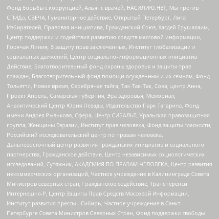
Фонд борьбы с коррупцией, Альянс врачей, НАСИЛИЮ.НЕТ, Мы против
СПИДа, СВЕЧА, Гуманитарное действие, Открытый Петербург, Лига
Избирателей, Правовая инициатива, Гражданский Союз, Хасдей Ерушалаим,
Центр поддержки и содействия развитию средств массовой информации,
Горячая Линия, В защиту прав заключенных, Институт глобализации и
социальных движений, Центр социально-информационных инициатив
Действие, Благотворительный фонд охраны здоровья и защиты прав
граждан, Благотворительный фонд помощи осужденным и их семьям, Фонд
Тольятти, Новое время, Серебряная тайга, Так-Так-Так, Сова, центр Анна,
Проект Апрель, Самарская губерния, Эра здоровья, Мемориал,
Аналитический Центр Юрия Левады, Издательство Парк Гагарина, Фонд
имени Андрея Рылькова, Сфера, Центр СИБАЛЬТ, Уральская правозащитная
группа, Женщины Евразии, Институт прав человека, Фонд защиты гласности,
Российский исследовательский центр по правам человека,
Дальневосточный центр развития гражданских инициатив и социального
партнерства, Гражданское действие, Центр независимых социологических
исследований, Сутяжник, АКАДЕМИЯ ПО ПРАВАМ ЧЕЛОВЕКА, Центр развития
некоммерческих организаций, Частное учреждение в Калининграде Совета
Министров северных стран, Гражданское содействие, Трансперенси
Интернешнл-Р, Центр Защиты Прав Средств Массовой Информации,
Институт развития прессы - Сибирь, Частное учреждение в Санкт-
Петербурге Совета Министров Северных Стран, Фонд поддержки свободы