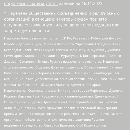
organizacii-i-materialy.html
данные на
16.11.2023
* Перечень общественных объединений и религиозных
организаций в отношении которых судом принято
вступившее в законную силу решение о ликвидации или
запрете деятельности:
Национал-большевистская партия, ВЕК РА, Рада земли Кубанской Духовно
Родовой Державы Русь, Община Духовного Управления Асгардской Веси
Беловодья, Славянская Община Капища Веды Перуна, Мужская Духовная
Семинария Староверов-Инглингов, Нурджулар, К Богодержавию, Таблиги
Джамаат, Свидетели Иеговы, Русское национальное единство, Национал-
социалистическое общество, Джамаат мувахидов, Объединенный Вилайат
Кабарды, Балкарии и Карачая, Союз славян, Ат-Такфир Валь-Хиджра, Пит
Буль, Национал-социалистическая рабочая партия России, Славянский союз,
Формат-18, Благородный Орден Дьявола, Армия воли народа,
Национальная Социалистическая Инициатива города Череповца, Духовно-
Родовая Держава Русь, Русское национальное единство, Древнерусской
Инглистической церкви Православных Староверов-Инглингов, Русский
общенациональный союз, Движение против нелегальной иммиграции,
Кровь и Честь, О свободе совести и о религиозных объединениях, Омская
организация общественного политического движения Русское
национальное единство, Северное Братство, Клуб Болельщиков