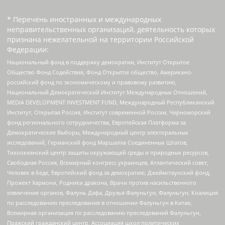
* Перечень иностранных и международных
неправительственных организаций, деятельность которых
признана нежелательной на территории Российской
Федерации:
Национальный фонд в поддержку демократии, Институт Открытое
Общество Фонд Содействия, Фонд Открытое общество, Американо-
российский фонд по экономическому и правовому развитию,
Национальный Демократический Институт Международных Отношений,
MEDIA DEVELOPMENT INVESTMENT FUND, Международный Республиканский
Институт, Открытая Россия, Институт современной России, Черноморский
фонд регионального сотрудничества, Европейская Платформа за
Демократические Выборы, Международный центр электоральных
исследований, Германский фонд Маршалла Соединенных Штатов,
Тихоокеанский центр защиты окружающей среды и природных ресурсов,
Свободная Россия, Всемирный конгресс украинцев, Атлантический совет,
Человек в беде, Европейский фонд за демократию, Джеймстаунский фонд,
Прожект Хармони, Родники дракона, Врачи против насильственного
извлечения органов, Фалунь Дафа, Друзья Фалуньгун, Фалуньгун, Коалиция
по расследованию преследования в отношении Фалуньгун в Китае,
Всемирная организация по расследованию преследований Фалуньгун,
Пражский гражданский центр, Ассоциация школ политических