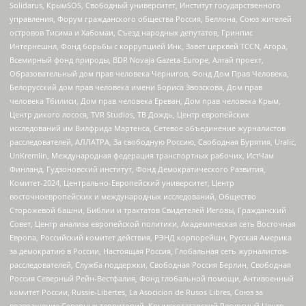
Solidarus, КрымSOS, Свободный университет, Институт государственного
управления, Форум гражданского общества Россия, Беллона, Союз жителей
островов Тисима и Хабомаи, Съезд народных депутатов, Гринпис
Интернешнл, Фонд борьбы с коррупцией Инк, Завет церквей TCCN, Агора,
Всемирный фонд природы, BDR Novaja Gazeta-Europe, Алтай проект,
Образовательный дом прав человека Чернигов, Фонд Дом Прав Человека,
Белорусский дом прав человека имени Бориса Звозскова, Дом прав
человека Тбилиси, Дом прав человека Ереван, Дом прав человека Крым,
Центр дикого лосося, TVR Studios, ТВ Дождь, Центр европейских
исследований им Вилфрида Мартенса, Сетевое объединение журналистов
расследователей, АЛЛАТРА, За свободную Россию, Свободная Бурятия, Uralic,
UnKremlin, Международная федерация транспортных рабочих, ИстЧам
Финланд, Гудзоновский институт, Фонд Демократического Развития,
Комитет-2024, Центрально-Европейский университет, Центр
восточноевропейских и международных исследований, Общество
Сторожевой башни, Библии и трактатов Свидетелей Иеговы, Гражданский
Совет, Центр анализа европейской политики, Академическая сеть Восточная
Европа, Российский комитет действия, РЭНД корпорейшн, Русская Америка
за демократию в России, Настоящая Россия, Глобальная сеть журналистов-
расследователей, Служба поддержки, Свободная Россия Берлин, Свободная
Россия Северный Рейн-Вестфалия, Фонд глобальной помощи, Антивоенный
комитет России, Russie-Libertes, La Asocicion de Rusos Libres, Союз за
возвращение Северных территорий, Крымскотатарский Ресурсный Центр,