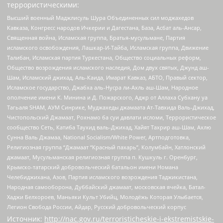
террористическими:
Высший военный Маджлисуль Шура Объединенных сил моджахедов
Кавказа, Конгресс народов Ичкерии и Дагестана, База, Асбат аль-Ансар,
Священная война, Исламская группа, Братья-мусульмане, Партия
исламского освобождения, Лашкар-И-Тайба, Исламская группа, Движение
Талибан, Исламская партия Туркестана, Общество социальных реформ,
Общество возрождения исламского наследия, Дом двух святых, Джунд аш-
Шам, Исламский джихад, Аль-Каида, Имарат Кавказ, АБТО, Правый сектор,
Исламское государство, Джабха аль-Нусра ли-Ахль аш-Шам, Народное
ополчение имени К. Минина и Д. Пожарского, Аджр от Аллаха Субхану уа
Тагьаля SHAM, АУМ Синрике, Муджахеды джамаата Ат-Тавхида Валь-Джихад,
Чистопольский Джамаат, Рохнамо ба суи давлати исломи, Террористическое
сообщество Сеть, Катиба Таухид валь-Джихад, Хайят Тахрир аш-Шам, Ахлю
Сунна Валь Джамаа, National Socialism/White Power, Артподготовка,
Религиозная группа “Джамаат “Красный пахарь”, Колумбайн, Хатлонский
джамаат, Мусульманская религиозная группа п. Кушкуль г. Оренбург,
Крымско-татарский добровольческий батальон имени Номана
Челебиджихана, Азов, Партия исламского возрождения Таджикистана,
Народная самооборона, Дуббайский джамаат, московская ячейка, Батал-
Хаджи Белхороев, Маньяки Культ Убийц, Молодёжь Которая Улыбается,
Легион Свобода России, Айдар, Русский добровольческий корпус
Источник:
http://nac.gov.ru/terroristicheskie-i-ekstremistskie-