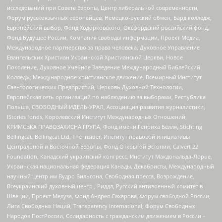
исследований при Совете Европы, Центр либеральной современности,
Форум русскоязычных европейцев, Немецко-русский обмен, Бард колледж,
Европейский выбор, Фонд Ходорковского, Оксфордский российский фонд,
Фонд Будущее России, Компания свободы информации, Проект Медиа,
Международное партнерство за права человека, Духовное Управление
Евангельских Христиан Украинской Христианской Церкви, Новое
Поколение, Духовное Учебное Заведение Международный Библейский
Колледж, Международное христианское движение, Всемирный Институт
Саентологических Предприятий, Церковь Духовной Технологии,
Европейская сеть организаций по наблюдению за выборами, Республика
Польша, СВОБОДНЫЙ ИДЕЛЬ-УРАЛ, Ассоциация развития журналистики,
IStories fonds, Королевский Институт Международных Отношений,
КРИМСЬКА ПРАВОЗАХИСНА ГРУПА, Фонд имени Генриха Бёлля, Stichting
Bellingcat, Bellingcat Ltd, The Insider, Институт правовой инициативы
Центральной и Восточной Европы, Фонд Открытой Эстонии, Calvert 22
Foundation, Канадский украинский конгресс, Институт Макдональда-Лорье,
Украинская национальная федерация Канады, Декабристы, Международный
научный центр им Вудро Вильсона, Свободная пресса, Возрождение,
Всеукраинский духовный центр , Риддл, Русский антивоенный комитет в
Швеции, Проект Медуза, Фонд Андрея Сахарова, Форум свободной России,
Лига Свободных Наций, Transparеncy International, Форум Свободных
Народов ПостРоссии, Солидарность с гражданским движением в России –