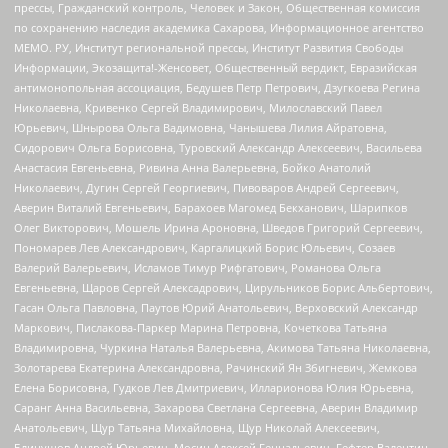
прессы, Гражданский контроль, Человек и Закон, Общественная комиссия
по сохранению наследия академика Сахарова, Информационное агентство
МЕМО. РУ, Институт региональной прессы, Институт Развития Свободы
Информации, Экозащита!-Женсовет, Общественный вердикт, Евразийская
антимонопольная ассоциация, Бедушев Петр Петрович, Дзугкоева Регина
Николаевна, Кривенко Сергей Владимирович, Милославский Павел
Юрьевич, Шнырова Ольга Вадимовна, Чанышева Лилия Айратовна,
Сидорович Ольга Борисовна, Туровский Александр Алексеевич, Васильева
Анастасия Евгеньевна, Ривина Анна Валерьевна, Бойко Анатолий
Николаевич, Дугин Сергей Георгиевич, Пивоваров Андрей Сергеевич,
Аверин Виталий Евгеньевич, Барахоев Магомед Бекханович, Шарипков
Олег Викторович, Мошель Ирина Ароновна, Шведов Григорий Сергеевич,
Пономарев Лев Александрович, Каргалицкий Борис Юльевич, Созаев
Валерий Валерьевич, Исламов Тимур Рифгатович, Романова Ольга
Евгеньевна, Щаров Сергей Алексадрович, Цирульников Борис Альбертович,
Гасан Ольга Павловна, Паутов Юрий Анатольевич, Верховский Александр
Маркович, Пислакова-Паркер Марина Петровна, Кочеткова Татьяна
Владимировна, Чуркина Наталья Валерьевна, Акимова Татьяна Николаевна,
Золотарева Екатерина Александровна, Рачинский Ян Збигневич, Жемкова
Елена Борисовна, Гудков Лев Дмитриевич, Илларионова Юлия Юрьевна,
Саранг Анна Васильевна, Захарова Светлана Сергеевна, Аверин Владимир
Анатольевич, Щур Татьяна Михайловна, Щур Николай Алексеевич,
Блинушов Андрей Юрьевич, Мосин Алексей Геннадьевич, Гефтер Валентин