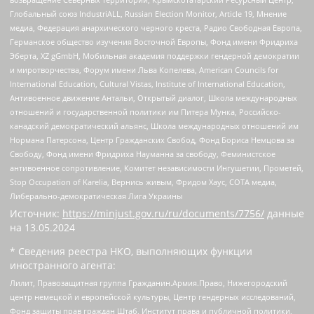
Глобальный союз IndustriALL, Russian Election Monitor, Article 19, Мнение
медиа, Федерация анархического черного креста, Радио Свободная Европа,
Германское общество изучения Восточной Европы, Фонд имени Фридриха
Эберта, XZ gGmbH, Мобильная академия поддержки гендерной демократии
и миротворчества, Форум имени Льва Копелева, American Councils for
International Education, Cultural Vistas, Institute of International Education,
Антивоенное движение Антальи, Открытый диалог, Школа международных
отношений и государственной политики им Питера Мунка, Российско-
канадский демократический альянс, Школа международных отношений им
Нормана Патерсона, Центр Гражданских Свобод, Фонд Бориса Немцова за
Свободу, Фонд имени Фридриха Науманна за свободу, Феминистское
антивоенное сопротивление, Комитет независимости Ингушетии, Прометей,
Stop Occupation of Karelia, Вернись живым, Фридом Хаус, СОТА медиа,
Либерально-демократическая Лига Украины
Источник:
https://minjust.gov.ru/ru/documents/7756/
данные
на
13.05.2024
* Сведения реестра НКО, выполняющих функции
иностранного агента:
Лилит, Правозащитная группа Гражданин.Армия.Право, Нижегородский
центр немецкой и европейской культуры, Центр гендерных исследований,
Фонд защиты прав граждан Штаб, Институт права и публичной политики,