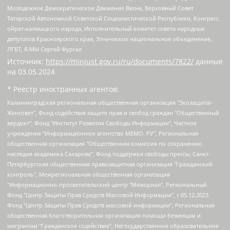
Молодежное Демократическое Движение Весна, Верховный Совет
Татарской Автономной Советской Социалистической Республики, Конгресс
ойрат-калмыцкого народа, Исполнительный комитет совета народных
депутатов Красноярского края, Этническое национальное объединение,
ЛГБТ, Я.МЫ Сергей Фургал
Источник:
https://minjust.gov.ru/ru/documents/7822/
данные
на
03.05.2024
* Реестр иностранных агентов:
Калининградская региональная общественная организация "Экозащита!-Женсовет", Фонд содействия защите прав и свобод граждан "Общественный вердикт", Фонд "Институт Развития Свободы Информации", Частное учреждение "Информационное агентство МЕМО. РУ", Региональная общественная организация "Общественная комиссия по сохранению наследия академика Сахарова", Фонд поддержки свободы прессы, Санкт-Петербургская общественная правозащитная организация "Гражданский контроль", Межрегиональная общественная организация "Информационно-просветительский центр "Мемориал", Региональный Фонд "Центр Защиты Прав Средств Массовой Информации", с 05.12.2023 Фонд "Центр Защиты Прав Средств массовой информации", Региональная общественная благотворительная организация помощи беженцам и мигрантам "Гражданское содействие", Негосударственное образовательное учреждение дополнительного профессионального образования (повышение квалификации) специалистов "АКАДЕМИЯ ПО ПРАВАМ ЧЕЛОВЕКА", Свердловская региональная общественная организация "Сутяжник", Автономная некоммерческая организация "Центр независимых социологических исследований", Союз общественных объединений "Российский исследовательский центр по правам человека", Региональное общественное учреждение научно-информационный центр "МЕМОРИАЛ", Некоммерческая организация "Фонд защиты гласности", Автономная некоммерческая организация "Институт прав человека", Городская общественная организация "Екатеринбургское общество "МЕМОРИАЛ", Городская общественная организация "Рязанское историко-просветительское и правозащитное общество "Мемориал" (Рязанский Мемориал), Челябинский региональный орган общественной самодеятельности – женское общественное объединение "Женщины Евразии", Челябинский региональный орган общественной самодеятельности "Уральская правозащитная группа", Фонд содействия защите здоровья и социальной справедливости имени Андрея Рылькова, Автономная Некоммерческая Организация "Аналитический Центр Юрия Левады", Автономная некоммерческая организация социальной поддержки населения "Проект Апрель", Региональная общественная организация помощи женщинам и детям, находящимся в кризисной ситуации "Информационно-методический центр "Анна", Фонд содействия развитию массовых коммуникаций и правовому просвещению "Так-так-Так", Фонд содействия устойчивому развитию "Серебряная тайга", Свердловский региональный общественный фонд социальных проектов "Новое время", "Idel.Реалии", Кавказ.Реалии, Крым.Реалии, Телеканал Настоящее Время, Татаро-башкирская служба Радио Свобода (Azatliq Radiosi), Радио Свободная Европа/Радио Свобода (PCE/PC), "Сибирь.Реалии", "Фактограф", Благотворительный фонд помощи осужденным и их семьям, Автономная некоммерческая организация "Институт глобализации и социальных движений", Фонд "В защиту прав заключенных", Частное учреждение "Центр поддержки и содействия развитию средств массовой информации", Пензенский региональный общественный благотворительный фонд "Гражданский союз", "Север.Реалии", Некоммерческая организация Фонд "Правовая инициатива", Общество с ограниченной ответственностью "Радио Свободная Европа/Радио Свобода", Чешское информационное агентство "MEDIUM-ORIENT", Красноярская региональная общественная организация "Мы против СПИДа", Камалягин Денис Николаевич, Маркелов Сергей Евгеньевич, Пономарев Лев Александрович, Савицкая Людмила Алексеевна, Автономная некоммерческая организация "Центр по работе с проблемой насилия "НАСИЛИЮ.НЕТ", Межрегиональный профессиональный союз работников здравоохранения "Альянс врачей", Юридическое лицо, зарегистрированное в Латвийской Республике, SIA "Medusa Project" (регистрационный номер 40103797863, дата регистрации 10.06.2014), Некоммерческая организация "Фонд по борьбе с коррупцией", Автономная некоммерческая организация "Институт права и публичной политики", Баданин Роман Сергеевич, Гликин Максим Александрович, Железнова Мария Михайловна, Лукьянова Юлия Сергеевна, Маетная Елизавета Витальевна, Маняхин Петр Борисович, Чуракова Ольга Владимировна, Ярош Юлия Петровна, Юридическое лицо "The Insider SIA", зарегистрированное в Риге, Латвийская Республика (дата регистрации 26.06.2015), являющееся администратором доменного имени интернет-издания "The Insider SIA", https://theins.ru, Постернак Алексей Евгеньевич, Рубин Михаил Аркадьевич, Анин Роман Александрович, Юридическое лицо Istories fonds, зарегистрированное в Латвийской Республике (регистрационный номер 50008295751, дата регистрации 24.02.2020), Великовский Дмитрий Александрович, Долинина Ирина Николаевна, Мароховская Алеся Алексеевна, Шлейнов Роман Юрьевич, Шмагун Олеся Валентиновна, Общество с ограниченной ответственностью "Альтаир 2021", Общество с ограниченной ответственностью "Вега 2021", Общество с ограниченной ответственностью "Главный редактор 2021", Общество с ограниченной ответственностью "Ромашки монолит", Важенков Артем Валерьевич, Ивановская областная общественная организация "Центр гендерных исследований", Гурман Юрий Альбертович, Медиапроект "ОВД-Инфо", Егоров Владимир Владимирович, Жилинский Владимир Александрович, Общество с ограниченной ответственностью "ЗП", Иванова София Юрьевна, Карезина Инна Павловна, Кильтау Екатерина Викторовна, Петров Алексей Викторович, Пискунов Сергей Евгеньевич, Смирнов Сергей Сергеевич, Тихонов Михаил Сергеевич, Общество с ограниченной ответственностью "ЖУРНАЛИСТ-ИНОСТРАННЫЙ АГЕНТ", Арапова Галина Юрьевна, Вольтская Татьяна Анатольевна, Американская компания "Mason G.E.S. Anonymous Foundation" (США), являющаяся владельцем интернет-издания https://mnews.world/, Компания "Stichting Bellingcat", зарегистрированная в Нидерландах (дата регистрации 11.07.2018), Захаров Андрей Вячеславович, Клепиковская Екатерина Дмитриевна, Общество с ограниченной ответственностью "МЕМО", Перл Роман Александрович, Симонов Евгений Алексеевич, Соловьева Елена Анатольевна, Сотников Даниил Владимирович, Сурначева Елизавета Дмитриевна, Автономная некоммерческая организация по защите прав человека и информированию населения "Якутия – Наше Мнение", Общество с ограниченной ответственностью "Москоу диджитал медиа", с 26.01.2023 Общество с ограниченной ответственностью "Чайка Белые сады", Ветошкина Валерия Валерьевна, Заговора Максим Александрович, Межрегиональное общественное движение "Российская ЛГБТ - сеть", Оленичев Максим Владимирович, Павлов Иван Юрьевич, Скворцова Елена Сергеевна, Общество с ограниченной ответственностью "Как бы инагент", Кочетков Игорь Викторович, Общество с ограниченной ответственностью "Честные выборы", Еланчик Олег Александрович, Общество с ограниченной ответственностью "Нобелевский призыв", Гималова Регина Эмилевна, Григорьев Андрей Валерьевич, Григорьева Алина Александровна, Ассоциация по содействию защите прав призывников, альтернативнослужащих и военнослужащих "Правозащитная группа "Гражданин.Армия.Право", Хисамова Регина Фаритовна, Автономная некоммерческая организация по реализации социально-правовых программ "Лилит", Дальневосточное общественное движение "Маяк", Санкт-Петербургская ЛГБТ-инициативная группа "Выход", Инициативная группа ЛГБТ+ "Реверс", Алексеев Андрей Викторович, Бекбулатова Таисия Львовна, Беляев Иван Михайлович, Владыкина Елена Сергеевна, Гельман Марат Александрович, Никульшина Вероника Юрьевна, Толоконникова Надежда Андреевна, Шендерович Виктор Анатольевич, Общество с ограниченной ответственностью "Данное сообщение", Общество с ограниченной ответственностью Издательский дом "Новая глава", Айнбиндер Александра Александровна, Московский комьюнити-центр для ЛГБТ+инициатив, Благотворительный фонд развития филантропии, Deutsche Welle (Германия, Kurt-Schumacher-Strasse 3, 53113 Bonn), Борзунова Мария Михайловна, Воробьев Виктор Викторович, Голубева Анна Львовна, Константинова Алла Михайловна, Малкова Ирина Владимировна, Мурадов Мурад Абдулгалимович, Осетинская Елизавета Николаевна, Понасенков Евгений Николаевич, Ганапольский Матвей Юрьевич, Киселев Евгений Алексеевич, Борухович Ирина Григорьевна, Дремин Иван Тимофеевич, Дубровский Дмитрий Викторович, Красноярская региональная общественная организация поддержки и развития альтернативных образовательных технологий и межкультурных коммуникаций "ИНТЕРРА", Маяковская Екатерина Алексеевна, Фейгин Марк Захарович, Филимонов Андрей Викторович, Дзугкоева Регина Николаевна, Доброхотов Роман Александрович, Дудь Юрий Александрович, Елкин Сергей Владимирович, Кругликов Кирилл Игоревич, Сабунаева Мария Леонидовна, Семенов Алексей Владимирович, Шаинян Карен Багратович, Шульман Екатерина Михайловна, Асафьев Артур Валерьевич, Вахштайн Виктор Семенович, Венедиктов Алексей Алексеевич, Лушникова Екатерина Евгеньевна, Волков Леонид Михайлович, Невзоров Александр Глебович, Пархоменко Сергей Борисович, Сироткин Ярослав Николаевич, Кара-Мурза Владимир Владимирович, Баранова Наталья Владимировна, Гозман Леонид Яковлевич, Кагарлицкий Борис Юльевич, Климарев Михаил Валерьевич, Милов Владимир Станиславович, Автономная некоммерческая организация Краснодарский центр современного искусства "Типография", Моргенштерн Алишер Тагирович, Соболь Любовь Эдуардовна, Общество с ограниченной ответственностью "ЛИЗА НОРМ", Каспаров Гарри Кимович, Ходорковский Михаил Борисович, Общество с ограниченной ответственностью "Апрельские тезисы", Данилович Ирина Брониславовна, Кашин Олег Владимирович, Петров Николай Владимирович, Пивоваров Алексей Владимирович, Соколов Михаил Владимирович, Цветкова Юлия Владимировна, Чичваркин Евгений Александрович, Комитет против пыток/Команда против пыток, Общество с ограниченной ответственностью "Первый научный", Общество с ограниченной ответственностью "Вертолет и ко", Белоцерковская Вероника Борисовна, Кац Максим Евгеньевич, Лазарева Татьяна Юрьевна, Шаведдинов Руслан Табризович, Яшин Илья Валерьевич, Общество с ограниченной ответственностью "Иноагент ААВ", Алешковский Дмитрий Петрович, Альбац Евгения Марковна, Быков Дмитрий Львович, Галямина Юлия Евгеньевна, Лойко Сергей Леонидович, Мартынов Кирилл Константинович, Медведев Сергей Александрович, Крашенинников Федор Геннадиевич, Гордеева Катерина Вл