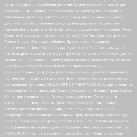
Центр поддержки и содействия развитию средств массовой информации,
Горячая Линия, В защиту прав заключенных, Институт глобализации и
социальных движений, Центр социально-информационных инициатив
Действие, Благотворительный фонд охраны здоровья и защиты прав
граждан, Благотворительный фонд помощи осужденным и их семьям, Фонд
Тольятти, Новое время, Серебряная тайга, Так-Так-Так, Сова, центр Анна,
Проект Апрель, Самарская губерния, Эра здоровья, Мемориал,
Аналитический Центр Юрия Левады, Издательство Парк Гагарина, Фонд
имени Андрея Рылькова, Сфера, Центр СИБАЛЬТ, Уральская правозащитная
группа, Женщины Евразии, Институт прав человека, Фонд защиты гласности,
Российский исследовательский центр по правам человека,
Дальневосточный центр развития гражданских инициатив и социального
партнерства, Гражданское действие, Центр независимых социологических
исследований, Сутяжник, АКАДЕМИЯ ПО ПРАВАМ ЧЕЛОВЕКА, Центр развития
некоммерческих организаций, Частное учреждение в Калининграде Совета
Министров северных стран, Гражданское содействие, Трансперенси
Интернешнл-Р, Центр Защиты Прав Средств Массовой Информации,
Институт развития прессы - Сибирь, Частное учреждение в Санкт-
Петербурге Совета Министров Северных Стран, Фонд поддержки свободы
прессы, Гражданский контроль, Человек и Закон, Общественная комиссия
по сохранению наследия академика Сахарова, Информационное агентство
МЕМО. РУ, Институт региональной прессы, Институт Развития Свободы