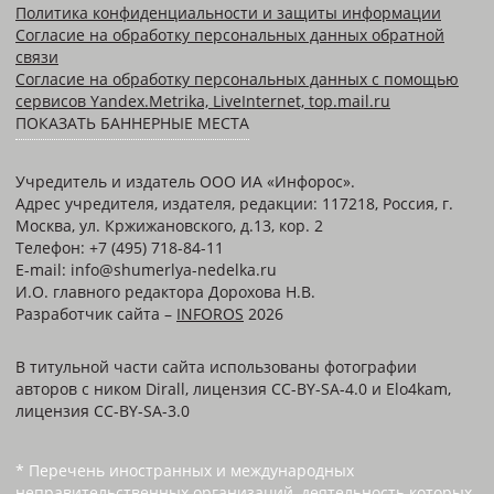
Политика конфиденциальности и защиты информации
Согласие на обработку персональных данных обратной
связи
Согласие на обработку персональных данных с помощью
сервисов Yandex.Metrika, LiveInternet, top.mail.ru
ПОКАЗАТЬ БАННЕРНЫЕ МЕСТА
Учредитель и издатель ООО ИА «Инфорос».
Адрес учредителя, издателя, редакции: 117218, Россия, г.
Москва, ул. Кржижановского, д.13, кор. 2
Телефон: +7 (495) 718-84-11
E-mail: info@shumerlya-nedelka.ru
И.О. главного редактора Дорохова Н.В.
Разработчик сайта –
INFOROS
2026
В титульной части сайта использованы фотографии
авторов с ником Dirall, лицензия CC-BY-SA-4.0 и Elo4kam,
лицензия CC-BY-SA-3.0
* Перечень иностранных и международных
неправительственных организаций, деятельность которых