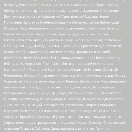
Фонд Будущее России, Компания свободы информации, Проект Медиа,
Международное партнерство за права человека, Духовное Управление
Евангельских Христиан Украинской Христианской Церкви, Новое
Поколение, Духовное Учебное Заведение Международный Библейский
Колледж, Международное христианское движение, Всемирный Институт
Саентологических Предприятий, Церковь Духовной Технологии,
Европейская сеть организаций по наблюдению за выборами, Республика
Польша, СВОБОДНЫЙ ИДЕЛЬ-УРАЛ, Ассоциация развития журналистики,
IStories fonds, Королевский Институт Международных Отношений,
КРИМСЬКА ПРАВОЗАХИСНА ГРУПА, Фонд имени Генриха Бёлля, Stichting
Bellingcat, Bellingcat Ltd, The Insider, Институт правовой инициативы
Центральной и Восточной Европы, Фонд Открытой Эстонии, Calvert 22
Foundation, Канадский украинский конгресс, Институт Макдональда-Лорье,
Украинская национальная федерация Канады, Декабристы, Международный
научный центр им Вудро Вильсона, Свободная пресса, Возрождение,
Всеукраинский духовный центр , Риддл, Русский антивоенный комитет в
Швеции, Проект Медуза, Фонд Андрея Сахарова, Форум свободной России,
Лига Свободных Наций, Transparеncy International, Форум Свободных
Народов ПостРоссии, Солидарность с гражданским движением в России –
Solidarus, КрымSOS, Свободный университет, Институт государственного
управления, Форум гражданского общества Россия, Беллона, Союз жителей
островов Тисима и Хабомаи, Съезд народных депутатов, Гринпис