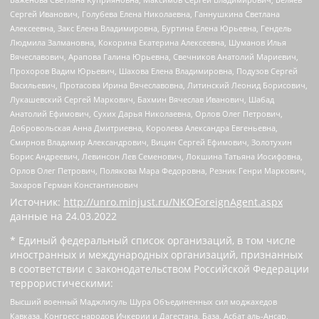
Сергей Иванович, Голубева Елена Николаевна, Ганнушкина Светлана
Алексеевна, Закс Елена Владимировна, Буртина Елена Юрьевна, Гендель
Людмила Залмановна, Кокорина Екатерина Алексеевна, Шуманов Илья
Вячеславович, Арапова Галина Юрьевна, Свечников Анатолий Мариевич,
Прохоров Вадим Юрьевич, Шахова Елена Владимировна, Подузов Сергей
Васильевич, Протасова Ирина Вячеславовна, Литинский Леонид Борисович,
Лукашевский Сергей Маркович, Бахмин Вячеслав Иванович, Шабад
Анатолий Ефимович, Сухих Дарья Николаевна, Орлов Олег Петрович,
Добровольская Анна Дмитриевна, Королева Александра Евгеньевна,
Смирнов Владимир Александрович, Вицин Сергей Ефимович, Золотухин
Борис Андреевич, Левинсон Лев Семенович, Локшина Татьяна Иосифовна,
Орлов Олег Петрович, Полякова Мара Федоровна, Резник Генри Маркович,
Захаров Герман Константинович
Источник:
http://unro.minjust.ru/NKOForeignAgent.aspx
данные на
24.03.2022
* Единый федеральный список организаций, в том числе
иностранных и международных организаций, признанных
в соответствии с законодательством Российской Федерации
террористическими:
Высший военный Маджлисуль Шура Объединенных сил моджахедов
Кавказа, Конгресс народов Ичкерии и Дагестана, База, Асбат аль-Ансар,