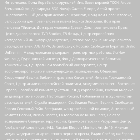
Интернешнл, Фонд борьбы с коррупцией Инк, Завет церквей TCCN, Агора,
Всемирный фонд природы, BDR Novaja Gazeta-Europe, Алтай проект,
Образовательный дом прав человека Чернигов, Фонд Дом Прав Человека,
Белорусский дом прав человека имени Бориса Звозскова, Дом прав
человека Тбилиси, Дом прав человека Ереван, Дом прав человека Крым,
Центр дикого лосося, TVR Studios, ТВ Дождь, Центр европейских
исследований им Вилфрида Мартенса, Сетевое объединение журналистов
расследователей, АЛЛАТРА, За свободную Россию, Свободная Бурятия, Uralic,
UnKremlin, Международная федерация транспортных рабочих, ИстЧам
Финланд, Гудзоновский институт, Фонд Демократического Развития,
Комитет-2024, Центрально-Европейский университет, Центр
восточноевропейских и международных исследований, Общество
Сторожевой башни, Библии и трактатов Свидетелей Иеговы, Гражданский
Совет, Центр анализа европейской политики, Академическая сеть Восточная
Европа, Российский комитет действия, РЭНД корпорейшн, Русская Америка
за демократию в России, Настоящая Россия, Глобальная сеть журналистов-
расследователей, Служба поддержки, Свободная Россия Берлин, Свободная
Россия Северный Рейн-Вестфалия, Фонд глобальной помощи, Антивоенный
комитет России, Russie-Libertes, La Asocicion de Rusos Libres, Союз за
возвращение Северных территорий, Крымскотатарский Ресурсный Центр,
Глобальный союз IndustriALL, Russian Election Monitor, Article 19, Мнение
медиа, Федерация анархического черного креста, Радио Свободная Европа,
Германское общество изучения Восточной Европы, Фонд имени Фридриха