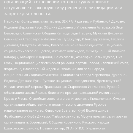
организаций в отношении которых судом принято
вступившее в законную силу решение о ликвидации или
запрете деятельности:
Национал-большевистская партия, ВЕК РА, Рада земли Кубанской Духовно
Родовой Державы Русь, Община Духовного Управления Асгардской Веси
Беловодья, Славянская Община Капища Веды Перуна, Мужская Духовная
Семинария Староверов-Инглингов, Нурджулар, К Богодержавию, Таблиги
Джамаат, Свидетели Иеговы, Русское национальное единство, Национал-
социалистическое общество, Джамаат мувахидов, Объединенный Вилайат
Кабарды, Балкарии и Карачая, Союз славян, Ат-Такфир Валь-Хиджра, Пит
Буль, Национал-социалистическая рабочая партия России, Славянский союз,
Формат-18, Благородный Орден Дьявола, Армия воли народа,
Национальная Социалистическая Инициатива города Череповца, Духовно-
Родовая Держава Русь, Русское национальное единство, Древнерусской
Инглистической церкви Православных Староверов-Инглингов, Русский
общенациональный союз, Движение против нелегальной иммиграции,
Кровь и Честь, О свободе совести и о религиозных объединениях, Омская
организация общественного политического движения Русское
национальное единство, Северное Братство, Клуб Болельщиков
Футбольного Клуба Динамо, Файзрахманисты, Мусульманская религиозная
организация п. Боровский, Община Коренного Русского народа
Щелковского района, Правый сектор, УНА - УНСО, Украинская