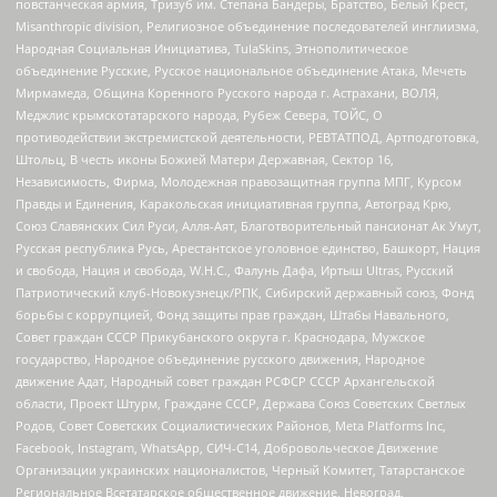
повстанческая армия, Тризуб им. Степана Бандеры, Братство, Белый Крест,
Misanthropic division, Религиозное объединение последователей инглиизма,
Народная Социальная Инициатива, TulaSkins, Этнополитическое
объединение Русские, Русское национальное объединение Атака, Мечеть
Мирмамеда, Община Коренного Русского народа г. Астрахани, ВОЛЯ,
Меджлис крымскотатарского народа, Рубеж Севера, ТОЙС, О
противодействии экстремистской деятельности, РЕВТАТПОД, Артподготовка,
Штольц, В честь иконы Божией Матери Державная, Сектор 16,
Независимость, Фирма, Молодежная правозащитная группа МПГ, Курсом
Правды и Единения, Каракольская инициативная группа, Автоград Крю,
Союз Славянских Сил Руси, Алля-Аят, Благотворительный пансионат Ак Умут,
Русская республика Русь, Арестантское уголовное единство, Башкорт, Нация
и свобода, Нация и свобода, W.H.С., Фалунь Дафа, Иртыш Ultras, Русский
Патриотический клуб-Новокузнецк/РПК, Сибирский державный союз, Фонд
борьбы с коррупцией, Фонд защиты прав граждан, Штабы Навального,
Совет граждан СССР Прикубанского округа г. Краснодара, Мужское
государство, Народное объединение русского движения, Народное
движение Адат, Народный совет граждан РСФСР СССР Архангельской
области, Проект Штурм, Граждане СССР, Держава Союз Советских Светлых
Родов, Совет Советских Социалистических Районов, Meta Platforms Inc,
Facebook, Instagram, WhatsApp, СИЧ-С14, Добровольческое Движение
Организации украинских националистов, Черный Комитет, Татарстанское
Региональное Всетатарское общественное движение, Невоград,