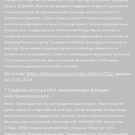
Эберта, XZ gGmbH, Мобильная академия поддержки гендерной демократии
и миротворчества, Форум имени Льва Копелева, American Councils for
International Education, Cultural Vistas, Institute of International Education,
Антивоенное движение Антальи, Открытый диалог, Школа международных
отношений и государственной политики им Питера Мунка, Российско-
канадский демократический альянс, Школа международных отношений им
Нормана Патерсона, Центр Гражданских Свобод, Фонд Бориса Немцова за
Свободу, Фонд имени Фридриха Науманна за свободу, Феминистское
антивоенное сопротивление, Комитет независимости Ингушетии, Прометей,
Stop Occupation of Karelia, Вернись живым, Фридом Хаус, СОТА медиа,
Либерально-демократическая Лига Украины
Источник:
https://minjust.gov.ru/ru/documents/7756/
данные
на
13.05.2024
* Сведения реестра НКО, выполняющих функции
иностранного агента:
Лилит, Правозащитная группа Гражданин.Армия.Право, Нижегородский
центр немецкой и европейской культуры, Центр гендерных исследований,
Фонд защиты прав граждан Штаб, Институт права и публичной политики,
Фонд борьбы с коррупцией, Альянс врачей, НАСИЛИЮ.НЕТ, Мы против
СПИДа, СВЕЧА, Гуманитарное действие, Открытый Петербург, Лига
Избирателей, Правовая инициатива, Гражданский Союз, Хасдей Ерушалаим,