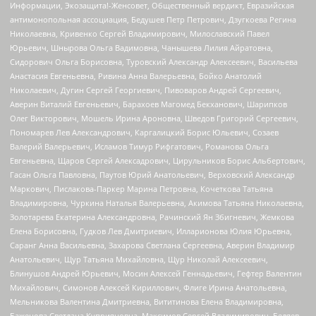
Информации, Экозащита!-Женсовет, Общественный вердикт, Евразийская
антимонопольная ассоциация, Бедушев Петр Петрович, Дзугкоева Регина
Николаевна, Кривенко Сергей Владимирович, Милославский Павел
Юрьевич, Шнырова Ольга Вадимовна, Чанышева Лилия Айратовна,
Сидорович Ольга Борисовна, Туровский Александр Алексеевич, Васильева
Анастасия Евгеньевна, Ривина Анна Валерьевна, Бойко Анатолий
Николаевич, Дугин Сергей Георгиевич, Пивоваров Андрей Сергеевич,
Аверин Виталий Евгеньевич, Барахоев Магомед Бекханович, Шарипков
Олег Викторович, Мошель Ирина Ароновна, Шведов Григорий Сергеевич,
Пономарев Лев Александрович, Каргалицкий Борис Юльевич, Созаев
Валерий Валерьевич, Исламов Тимур Рифгатович, Романова Ольга
Евгеньевна, Щаров Сергей Алексадрович, Цирульников Борис Альбертович,
Гасан Ольга Павловна, Паутов Юрий Анатольевич, Верховский Александр
Маркович, Пислакова-Паркер Марина Петровна, Кочеткова Татьяна
Владимировна, Чуркина Наталья Валерьевна, Акимова Татьяна Николаевна,
Золотарева Екатерина Александровна, Рачинский Ян Збигневич, Жемкова
Елена Борисовна, Гудков Лев Дмитриевич, Илларионова Юлия Юрьевна,
Саранг Анна Васильевна, Захарова Светлана Сергеевна, Аверин Владимир
Анатольевич, Щур Татьяна Михайловна, Щур Николай Алексеевич,
Блинушов Андрей Юрьевич, Мосин Алексей Геннадьевич, Гефтер Валентин
Михайлович, Симонов Алексей Кириллович, Флиге Ирина Анатольевна,
Мельникова Валентина Дмитриевна, Вититинова Елена Владимировна,
Баженова Светлана Куприяновна, Максимов Сергей Владимирович, Беляев