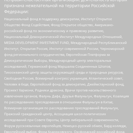
признана нежелательной на территории Российской
Федерации:
Национальный фонд в поддержку демократии, Институт Открытое
Общество Фонд Содействия, Фонд Открытое общество, Американо-
российский фонд по экономическому и правовому развитию,
Национальный Демократический Институт Международных Отношений,
MEDIA DEVELOPMENT INVESTMENT FUND, Международный Республиканский
Институт, Открытая Россия, Институт современной России, Черноморский
фонд регионального сотрудничества, Европейская Платформа за
Демократические Выборы, Международный центр электоральных
исследований, Германский фонд Маршалла Соединенных Штатов,
Тихоокеанский центр защиты окружающей среды и природных ресурсов,
Свободная Россия, Всемирный конгресс украинцев, Атлантический совет,
Человек в беде, Европейский фонд за демократию, Джеймстаунский фонд,
Прожект Хармони, Родники дракона, Врачи против насильственного
извлечения органов, Фалунь Дафа, Друзья Фалуньгун, Фалуньгун, Коалиция
по расследованию преследования в отношении Фалуньгун в Китае,
Всемирная организация по расследованию преследований Фалуньгун,
Пражский гражданский центр, Ассоциация школ политических
исследований при Совете Европы, Центр либеральной современности,
Форум русскоязычных европейцев, Немецко-русский обмен, Бард колледж,
Европейский выбор, Фонд Ходорковского, Оксфордский российский фонд,