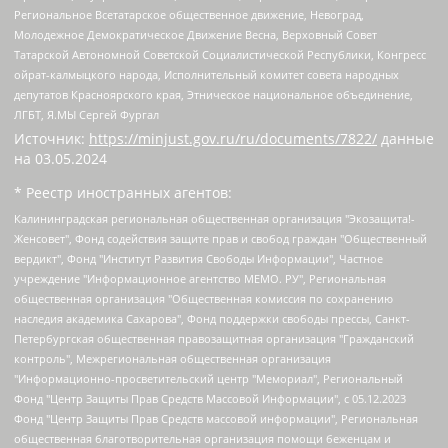
Региональное Всетатарское общественное движение, Невоград,
Молодежное Демократическое Движение Весна, Верховный Совет
Татарской Автономной Советской Социалистической Республики, Конгресс
ойрат-калмыцкого народа, Исполнительный комитет совета народных
депутатов Красноярского края, Этническое национальное объединение,
ЛГБТ, Я.МЫ Сергей Фургал
Источник:
https://minjust.gov.ru/ru/documents/7822/
данные
на
03.05.2024
* Реестр иностранных агентов:
Калининградская региональная общественная организация "Экозащита!-Женсовет", Фонд содействия защите прав и свобод граждан "Общественный вердикт", Фонд "Институт Развития Свободы Информации", Частное учреждение "Информационное агентство МЕМО. РУ", Региональная общественная организация "Общественная комиссия по сохранению наследия академика Сахарова", Фонд поддержки свободы прессы, Санкт-Петербургская общественная правозащитная организация "Гражданский контроль", Межрегиональная общественная организация "Информационно-просветительский центр "Мемориал", Региональный Фонд "Центр Защиты Прав Средств Массовой Информации", с 05.12.2023 Фонд "Центр Защиты Прав Средств массовой информации", Региональная общественная благотворительная организация помощи беженцам и мигрантам "Гражданское содействие", Негосударственное образовательное учреждение дополнительного профессионального образования (повышение квалификации) специалистов "АКАДЕМИЯ ПО ПРАВАМ ЧЕЛОВЕКА", Свердловская региональная общественная организация "Сутяжник", Автономная некоммерческая организация "Центр независимых социологических исследований", Союз общественных объединений "Российский исследовательский центр по правам человека", Региональное общественное учреждение научно-информационный центр "МЕМОРИАЛ", Некоммерческая организация "Фонд защиты гласности", Автономная некоммерческая организация "Институт прав человека", Городская общественная организация "Екатеринбургское общество "МЕМОРИАЛ", Городская общественная организация "Рязанское историко-просветительское и правозащитное общество "Мемориал" (Рязанский Мемориал), Челябинский региональный орган общественной самодеятельности – женское общественное объединение "Женщины Евразии", Челябинский региональный орган общественной самодеятельности "Уральская правозащитная группа", Фонд содействия защите здоровья и социальной справедливости имени Андрея Рылькова, Автономная Некоммерческая Организация "Аналитический Центр Юрия Левады", Автономная некоммерческая организация социальной поддержки населения "Проект Апрель", Региональная общественная организация помощи женщинам и детям, находящимся в кризисной ситуации "Информационно-методический центр "Анна", Фонд содействия развитию массовых коммуникаций и правовому просвещению "Так-так-Так", Фонд содействия устойчивому развитию "Серебряная тайга", Свердловский региональный общественный фонд социальных проектов "Новое время", "Idel.Реалии", Кавказ.Реалии, Крым.Реалии, Телеканал Настоящее Время, Татаро-башкирская служба Радио Свобода (Azatliq Radiosi), Радио Свободная Европа/Радио Свобода (PCE/PC), "Сибирь.Реалии", "Фактограф", Благотворительный фонд помощи осужденным и их семьям, Автономная некоммерческая организация "Институт глобализации и социальных движений", Фонд "В защиту прав заключенных", Частное учреждение "Центр поддержки и содействия развитию средств массовой информации", Пензенский региональный общественный благотворительный фонд "Гражданский союз", "Север.Реалии", Некоммерческая организация Фонд "Правовая инициатива", Общество с ограниченной ответственностью "Радио Свободная Европа/Радио Свобода", Чешское информационное агентство "MEDIUM-ORIENT", Красноярская региональная общественная организация "Мы против СПИДа", Камалягин Денис Николаевич, Маркелов Сергей Евгеньевич, Пономарев Лев Александрович, Савицкая Людмила Алексеевна, Автономная некоммерческая организация "Центр по работе с проблемой насилия "НАСИЛИЮ.НЕТ", Межрегиональный профессиональный союз работников здравоохранения "Альянс врачей", Юридическое лицо, зарегистрированное в Латвийской Республике, SIA "Medusa Project" (регистрационный номер 40103797863, дата регистрации 10.06.2014), Некоммерческая организация "Фонд по борьбе с коррупцией", Автономная некоммерческая организация "Институт права и публичной политики", Баданин Роман Сергеевич, Гликин Максим Александрович, Железнова Мария Михайловна, Лукьянова Юлия Сергеевна, Маетная Елизавета Витальевна, Маняхин Петр Борисович, Чуракова Ольга Владимировна, Ярош Юлия Петровна, Юридическое лицо "The Insider SIA", зарегистрированное в Риге, Латвийская Республика (дата регистрации 26.06.2015), являющееся администратором доменного имени интернет-издания "The Insider SIA", https://theins.ru, Постернак Алексей Евгеньевич, Рубин Михаил Аркадьевич, Анин Роман Александрович, Юридическое лицо Istories fonds, зарегистрированное в Латвийской Республике (регистрационный номер 50008295751, дата регистрации 24.02.2020), Великовский Дмитрий Александрович, Долинина Ирина Николаевна, Мароховская Алеся Алексеевна, Шлейнов Роман Юрьевич, Шмагун Олеся Валентиновна, Общество с ограниченной ответственностью "Альтаир 2021", Общество с ограниченной ответственностью "Вега 2021", Общество с ограниченной ответственностью "Главный редактор 2021", Общество с ограниченной ответственностью "Ромашки монолит", Важенков Артем Валерьевич, Ивановская областная общественная организация "Центр гендерных исследований", Гурман Юрий Альбертович, Медиапроект "ОВД-Инфо", Егоров Владимир Владимирович, Жилинский Владимир Александрович, Общество с ограниченной ответственностью "ЗП", Иванова София Юрьевна, Карезина Инна Павловна, Кильтау Екатерина Викторовна, Петров Алексей Викторович, Пискунов Сергей Евгеньевич, Смирнов Сергей Сергеевич, Тихонов Михаил Сергеевич, Общество с ограниченной ответственностью "ЖУРНАЛИСТ-ИНОСТРАННЫЙ АГЕНТ", Арапова Галина Юрьевна, Вольтская Татьяна Анатольевна, Американская компания "Mason G.E.S. Anonymous Foundation" (США), являющаяся владельцем интернет-издания https://mnews.world/, Компания "Stichting Bellingcat", зарегистрированная в Нидерландах (дата регистрации 11.07.2018), Захаров Андрей Вячеславович, Клепиковская Екатерина Дмитриевна, Общество с ограниченной ответственностью "МЕМО", Перл Роман Александрович, Симонов Евгений Алексеевич, Соловьева Елена Анатольевна, Сотников Даниил Владимирович, Сурначева Елизавета Дмитриевна, Автономная некоммерческая организация по защите прав человека и информированию населения "Якутия – Наше Мнение", Общество с ограниченной ответственностью "Москоу диджитал медиа", с 26.01.2023 Общество с ограниченной ответственностью "Чайка Белые сады", Ветошкина Валерия Валерьевна, Заговора Максим Александрович, Межрегиональное общественное движение "Российская ЛГБТ - сеть", Оленичев Максим Владимирович, Павлов Иван Юрьевич, Скворцова Елена Сергеевна, Общество с ограниченной ответственностью "Как бы инагент", Кочетков Игорь Викторович, Общество с ограниченной ответственностью "Честные выборы", Еланчик Олег Александрович, Общество с ограниченной ответственностью "Нобелевский призыв", Гималова Регина Эмилевна, Григорьев Андрей Валерьевич, Григорьева Алина Александровна, Ассоциация по содействию защите прав призывников, альтернативнослужащих и военнослужащих "Правозащитная группа "Гражданин.Армия.Право", Хисамова Регина Фаритовна, Автономная некоммерческая организация по реализации социально-правовых программ "Лилит", Дальневосточное общественное движение "Маяк", Санкт-Петербургская ЛГБТ-инициативная группа "Выход", Инициативная группа ЛГБТ+ "Реверс", Алексеев Андрей Викторович, Бекбулатова Таисия Львовна, Беляев Иван Михайлович, Владыкина Елена Сергеевна, Гельман Марат Александрович, Никульшина Вероника Юрьевна, Толоконникова Надежда Андреевна, Шендерович Виктор Анатольевич, Общество с ограниченной ответственностью "Данное сообщение", Общество с ограниченной ответственностью Издательский дом "Новая глава", Айнбиндер Александра Александровна, Московский комьюнити-центр для ЛГБТ+инициатив, Благотворительный фонд развития филантропии, Deutsche Welle (Германия, Kurt-Schumacher-Strasse 3, 53113 Bonn), Борзунова Мария Михайловна, Воробьев Виктор Викторович, Голубева Анна Львовна, Константинова Алла Михайловна, Малкова Ирина Владимировна, Мурадов Мурад Абдулгалимович, Осетинская Елизавета Николаевна, Понасенков Евгений Николаевич, Ганапольский Матвей Юрьевич, Киселев Евгений Алексеевич, Борухович Ирина Григорьевна, Дремин Иван Тимофеевич, Дубровский Дмитрий Викторович, Красноярская региональная общественная организация поддержки и развития альтернативных образовательных технологий и межкультурных коммуникаций "ИНТЕРРА", Маяковская Екатерина Алексеевна, Фейгин Марк Захарович, Филимонов Андрей Викторович, Дзугкоева Регина Николаевна, Доброхотов Роман Александрович, Дудь Юрий Александрович, Елкин Сергей Владимирович, Кругликов Кирилл Игоревич, Сабунаева Мария Леонидовна, Семенов Алексей Владимирович, Шаинян Карен Багратович, Шульман Екатерина Михайловна, Асафьев Артур Валерьевич, Вахштайн Виктор Семенович, Венедиктов Алексей Алексеевич, Лушникова Екатерина Евгеньевна, Волков Леонид Михайлович, Невзоров Александр Глебович, Пархоменко Сергей Борисович, Сироткин Ярослав Николаевич, Кара-Мурза Владимир Владимирович, Баранова Наталья Владимировна, Гозман Леонид Яковлевич, Кагарлицкий Борис Юльевич, Климарев Михаил Валерьевич, Милов Владимир Станиславович, Автономная некоммерческая организация Краснодарский центр современного искусства "Типография", Моргенштерн Алишер Тагирович, Соболь Любовь Эдуардовна, Общество с ограниченной ответственностью "ЛИЗА НОРМ", Каспаров Гарри Кимович, Ходорковский Михаил Борисович, Общество с ограниченной ответственностью "Апрельские тезисы", Данилович Ирина Брониславовна, Кашин Олег Владимирович, Петров Николай Владимирович, Пивоваров Алексей Владимирович, Соколов Михаил Владимирович, Цветкова Юлия Владимировна, Чичваркин Евгений Александрович, Комитет против пыток/Команда против пыток, Общество с ограниченной ответственностью "Первый научный", Общество с ограниченной ответственностью "Вертолет и ко", Белоцерковская Вероника Борисовна, Кац Максим Евгеньевич, Лазарева Татьяна Юрьевна, Шаведдинов Руслан Табризович, Яшин Илья Валерьевич, Общество с ограниченной ответственностью "Иноагент ААВ", Алешковский Дмитрий Петрович, Альбац Евгения Марковна, Быков Дмитрий Львович, Галямина Юлия Евгеньевна, Лойко Сергей Леонидович, Мартынов Кирилл Константинович, Медведев Сергей Александрович, Крашенинников Федор Геннадиевич, Гордеева Катерина Вл