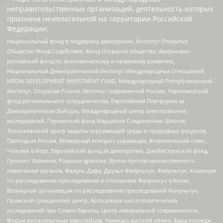
неправительственных организаций, деятельность которых
признана нежелательной на территории Российской
Федерации:
Национальный фонд в поддержку демократии, Институт Открытое
Общество Фонд Содействия, Фонд Открытое общество, Американо-
российский фонд по экономическому и правовому развитию,
Национальный Демократический Институт Международных Отношений,
MEDIA DEVELOPMENT INVESTMENT FUND, Международный Республиканский
Институт, Открытая Россия, Институт современной России, Черноморский
фонд регионального сотрудничества, Европейская Платформа за
Демократические Выборы, Международный центр электоральных
исследований, Германский фонд Маршалла Соединенных Штатов,
Тихоокеанский центр защиты окружающей среды и природных ресурсов,
Свободная Россия, Всемирный конгресс украинцев, Атлантический совет,
Человек в беде, Европейский фонд за демократию, Джеймстаунский фонд,
Прожект Хармони, Родники дракона, Врачи против насильственного
извлечения органов, Фалунь Дафа, Друзья Фалуньгун, Фалуньгун, Коалиция
по расследованию преследования в отношении Фалуньгун в Китае,
Всемирная организация по расследованию преследований Фалуньгун,
Пражский гражданский центр, Ассоциация школ политических
исследований при Совете Европы, Центр либеральной современности,
Форум русскоязычных европейцев, Немецко-русский обмен, Бард колледж,