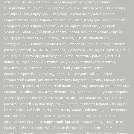
островов Тисима и Хабомаи, Съезд народных депутатов, Гринпис
Интернешнл, Фонд борьбы с коррупцией Инк, Завет церквей TCCN, Агора,
Всемирный фонд природы, BDR Novaja Gazeta-Europe, Алтай проект,
Образовательный дом прав человека Чернигов, Фонд Дом Прав Человека,
Белорусский дом прав человека имени Бориса Звозскова, Дом прав
человека Тбилиси, Дом прав человека Ереван, Дом прав человека Крым,
Центр дикого лосося, TVR Studios, ТВ Дождь, Центр европейских
исследований им Вилфрида Мартенса, Сетевое объединение журналистов
расследователей, АЛЛАТРА, За свободную Россию, Свободная Бурятия, Uralic,
UnKremlin, Международная федерация транспортных рабочих, ИстЧам
Финланд, Гудзоновский институт, Фонд Демократического Развития,
Комитет-2024, Центрально-Европейский университет, Центр
восточноевропейских и международных исследований, Общество
Сторожевой башни, Библии и трактатов Свидетелей Иеговы, Гражданский
Совет, Центр анализа европейской политики, Академическая сеть Восточная
Европа, Российский комитет действия, РЭНД корпорейшн, Русская Америка
за демократию в России, Настоящая Россия, Глобальная сеть журналистов-
расследователей, Служба поддержки, Свободная Россия Берлин, Свободная
Россия Северный Рейн-Вестфалия, Фонд глобальной помощи, Антивоенный
комитет России, Russie-Libertes, La Asocicion de Rusos Libres, Союз за
возвращение Северных территорий, Крымскотатарский Ресурсный Центр,
Глобальный союз IndustriALL, Russian Election Monitor, Article 19, Мнение
медиа, Федерация анархического черного креста, Радио Свободная Европа,