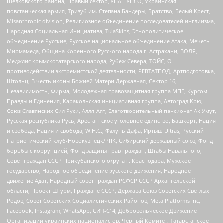
Щелковского района, Правый сектор, УНА - УНСО, Украинская
повстанческая армия, Тризуб им. Степана Бандеры, Братство, Белый Крест,
Misanthropic division, Религиозное объединение последователей инглиизма,
Народная Социальная Инициатива, TulaSkins, Этнополитическое
объединение Русские, Русское национальное объединение Атака, Мечеть
Мирмамеда, Община Коренного Русского народа г. Астрахани, ВОЛЯ,
Меджлис крымскотатарского народа, Рубеж Севера, ТОЙС, О
противодействии экстремистской деятельности, РЕВТАТПОД, Артподготовка,
Штольц, В честь иконы Божией Матери Державная, Сектор 16,
Независимость, Фирма, Молодежная правозащитная группа МПГ, Курсом
Правды и Единения, Каракольская инициативная группа, Автоград Крю,
Союз Славянских Сил Руси, Алля-Аят, Благотворительный пансионат Ак Умут,
Русская республика Русь, Арестантское уголовное единство, Башкорт, Нация
и свобода, Нация и свобода, W.H.С., Фалунь Дафа, Иртыш Ultras, Русский
Патриотический клуб-Новокузнецк/РПК, Сибирский державный союз, Фонд
борьбы с коррупцией, Фонд защиты прав граждан, Штабы Навального,
Совет граждан СССР Прикубанского округа г. Краснодара, Мужское
государство, Народное объединение русского движения, Народное
движение Адат, Народный совет граждан РСФСР СССР Архангельской
области, Проект Штурм, Граждане СССР, Держава Союз Советских Светлых
Родов, Совет Советских Социалистических Районов, Meta Platforms Inc,
Facebook, Instagram, WhatsApp, СИЧ-С14, Добровольческое Движение
Организации украинских националистов, Черный Комитет, Татарстанское