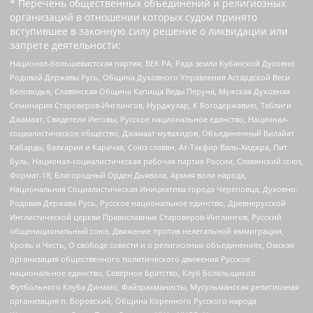
* Перечень общественных объединений и религиозных
организаций в отношении которых судом принято
вступившее в законную силу решение о ликвидации или
запрете деятельности:
Национал-большевистская партия, ВЕК РА, Рада земли Кубанской Духовно
Родовой Державы Русь, Община Духовного Управления Асгардской Веси
Беловодья, Славянская Община Капища Веды Перуна, Мужская Духовная
Семинария Староверов-Инглингов, Нурджулар, К Богодержавию, Таблиги
Джамаат, Свидетели Иеговы, Русское национальное единство, Национал-
социалистическое общество, Джамаат мувахидов, Объединенный Вилайат
Кабарды, Балкарии и Карачая, Союз славян, Ат-Такфир Валь-Хиджра, Пит
Буль, Национал-социалистическая рабочая партия России, Славянский союз,
Формат-18, Благородный Орден Дьявола, Армия воли народа,
Национальная Социалистическая Инициатива города Череповца, Духовно-
Родовая Держава Русь, Русское национальное единство, Древнерусской
Инглистической церкви Православных Староверов-Инглингов, Русский
общенациональный союз, Движение против нелегальной иммиграции,
Кровь и Честь, О свободе совести и о религиозных объединениях, Омская
организация общественного политического движения Русское
национальное единство, Северное Братство, Клуб Болельщиков
Футбольного Клуба Динамо, Файзрахманисты, Мусульманская религиозная
организация п. Боровский, Община Коренного Русского народа