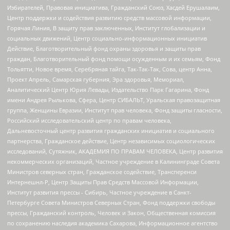
Избирателей, Правовая инициатива, Гражданский Союз, Хасдей Ерушалаим,
Центр поддержки и содействия развитию средств массовой информации,
Горячая Линия, В защиту прав заключенных, Институт глобализации и
социальных движений, Центр социально-информационных инициатив
Действие, Благотворительный фонд охраны здоровья и защиты прав
граждан, Благотворительный фонд помощи осужденным и их семьям, Фонд
Тольятти, Новое время, Серебряная тайга, Так-Так-Так, Сова, центр Анна,
Проект Апрель, Самарская губерния, Эра здоровья, Мемориал,
Аналитический Центр Юрия Левады, Издательство Парк Гагарина, Фонд
имени Андрея Рылькова, Сфера, Центр СИБАЛЬТ, Уральская правозащитная
группа, Женщины Евразии, Институт прав человека, Фонд защиты гласности,
Российский исследовательский центр по правам человека,
Дальневосточный центр развития гражданских инициатив и социального
партнерства, Гражданское действие, Центр независимых социологических
исследований, Сутяжник, АКАДЕМИЯ ПО ПРАВАМ ЧЕЛОВЕКА, Центр развития
некоммерческих организаций, Частное учреждение в Калининграде Совета
Министров северных стран, Гражданское содействие, Трансперенси
Интернешнл-Р, Центр Защиты Прав Средств Массовой Информации,
Институт развития прессы - Сибирь, Частное учреждение в Санкт-
Петербурге Совета Министров Северных Стран, Фонд поддержки свободы
прессы, Гражданский контроль, Человек и Закон, Общественная комиссия
по сохранению наследия академика Сахарова, Информационное агентство