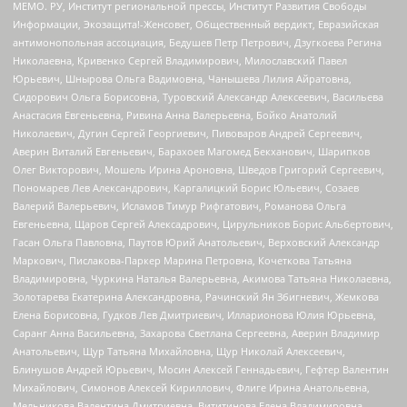
МЕМО. РУ, Институт региональной прессы, Институт Развития Свободы
Информации, Экозащита!-Женсовет, Общественный вердикт, Евразийская
антимонопольная ассоциация, Бедушев Петр Петрович, Дзугкоева Регина
Николаевна, Кривенко Сергей Владимирович, Милославский Павел
Юрьевич, Шнырова Ольга Вадимовна, Чанышева Лилия Айратовна,
Сидорович Ольга Борисовна, Туровский Александр Алексеевич, Васильева
Анастасия Евгеньевна, Ривина Анна Валерьевна, Бойко Анатолий
Николаевич, Дугин Сергей Георгиевич, Пивоваров Андрей Сергеевич,
Аверин Виталий Евгеньевич, Барахоев Магомед Бекханович, Шарипков
Олег Викторович, Мошель Ирина Ароновна, Шведов Григорий Сергеевич,
Пономарев Лев Александрович, Каргалицкий Борис Юльевич, Созаев
Валерий Валерьевич, Исламов Тимур Рифгатович, Романова Ольга
Евгеньевна, Щаров Сергей Алексадрович, Цирульников Борис Альбертович,
Гасан Ольга Павловна, Паутов Юрий Анатольевич, Верховский Александр
Маркович, Пислакова-Паркер Марина Петровна, Кочеткова Татьяна
Владимировна, Чуркина Наталья Валерьевна, Акимова Татьяна Николаевна,
Золотарева Екатерина Александровна, Рачинский Ян Збигневич, Жемкова
Елена Борисовна, Гудков Лев Дмитриевич, Илларионова Юлия Юрьевна,
Саранг Анна Васильевна, Захарова Светлана Сергеевна, Аверин Владимир
Анатольевич, Щур Татьяна Михайловна, Щур Николай Алексеевич,
Блинушов Андрей Юрьевич, Мосин Алексей Геннадьевич, Гефтер Валентин
Михайлович, Симонов Алексей Кириллович, Флиге Ирина Анатольевна,
Мельникова Валентина Дмитриевна, Вититинова Елена Владимировна,