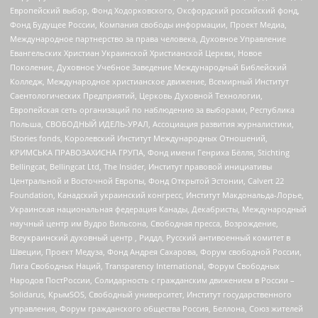
Европейский выбор, Фонд Ходорковского, Оксфордский российский фонд,
Фонд Будущее России, Компания свободы информации, Проект Медиа,
Международное партнерство за права человека, Духовное Управление
Евангельских Христиан Украинской Христианской Церкви, Новое
Поколение, Духовное Учебное Заведение Международный Библейский
Колледж, Международное христианское движение, Всемирный Институт
Саентологических Предприятий, Церковь Духовной Технологии,
Европейская сеть организаций по наблюдению за выборами, Республика
Польша, СВОБОДНЫЙ ИДЕЛЬ-УРАЛ, Ассоциация развития журналистики,
IStories fonds, Королевский Институт Международных Отношений,
КРИМСЬКА ПРАВОЗАХИСНА ГРУПА, Фонд имени Генриха Бёлля, Stichting
Bellingcat, Bellingcat Ltd, The Insider, Институт правовой инициативы
Центральной и Восточной Европы, Фонд Открытой Эстонии, Calvert 22
Foundation, Канадский украинский конгресс, Институт Макдональда-Лорье,
Украинская национальная федерация Канады, Декабристы, Международный
научный центр им Вудро Вильсона, Свободная пресса, Возрождение,
Всеукраинский духовный центр , Риддл, Русский антивоенный комитет в
Швеции, Проект Медуза, Фонд Андрея Сахарова, Форум свободной России,
Лига Свободных Наций, Transparеncy International, Форум Свободных
Народов ПостРоссии, Солидарность с гражданским движением в России –
Solidarus, КрымSOS, Свободный университет, Институт государственного
управления, Форум гражданского общества Россия, Беллона, Союз жителей