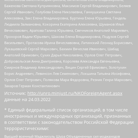
Баженова Светлана Куприяновна, Максимов Сергей Владимирович, Беляев
Сергей Иванович, Голубева Елена Николаевна, Ганнушкина Светлана
Алексеевна, Закс Елена Владимировна, Буртина Елена Юрьевна, Гендель
Людмила Залмановна, Кокорина Екатерина Алексеевна, Шуманов Илья
Вячеславович, Арапова Галина Юрьевна, Свечников Анатолий Мариевич,
Прохоров Вадим Юрьевич, Шахова Елена Владимировна, Подузов Сергей
Васильевич, Протасова Ирина Вячеславовна, Литинский Леонид Борисович,
Лукашевский Сергей Маркович, Бахмин Вячеслав Иванович, Шабад
Анатолий Ефимович, Сухих Дарья Николаевна, Орлов Олег Петрович,
Добровольская Анна Дмитриевна, Королева Александра Евгеньевна,
Смирнов Владимир Александрович, Вицин Сергей Ефимович, Золотухин
Борис Андреевич, Левинсон Лев Семенович, Локшина Татьяна Иосифовна,
Орлов Олег Петрович, Полякова Мара Федоровна, Резник Генри Маркович,
Захаров Герман Константинович
Источник:
http://unro.minjust.ru/NKOForeignAgent.aspx
данные на
24.03.2022
* Единый федеральный список организаций, в том числе
иностранных и международных организаций, признанных
в соответствии с законодательством Российской Федерации
террористическими:
Высший военный Маджлисуль Шура Объединенных сил моджахедов