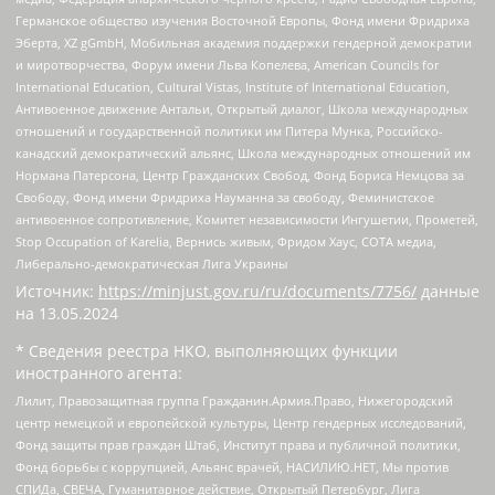
Германское общество изучения Восточной Европы, Фонд имени Фридриха
Эберта, XZ gGmbH, Мобильная академия поддержки гендерной демократии
и миротворчества, Форум имени Льва Копелева, American Councils for
International Education, Cultural Vistas, Institute of International Education,
Антивоенное движение Антальи, Открытый диалог, Школа международных
отношений и государственной политики им Питера Мунка, Российско-
канадский демократический альянс, Школа международных отношений им
Нормана Патерсона, Центр Гражданских Свобод, Фонд Бориса Немцова за
Свободу, Фонд имени Фридриха Науманна за свободу, Феминистское
антивоенное сопротивление, Комитет независимости Ингушетии, Прометей,
Stop Occupation of Karelia, Вернись живым, Фридом Хаус, СОТА медиа,
Либерально-демократическая Лига Украины
Источник:
https://minjust.gov.ru/ru/documents/7756/
данные
на
13.05.2024
* Сведения реестра НКО, выполняющих функции
иностранного агента:
Лилит, Правозащитная группа Гражданин.Армия.Право, Нижегородский
центр немецкой и европейской культуры, Центр гендерных исследований,
Фонд защиты прав граждан Штаб, Институт права и публичной политики,
Фонд борьбы с коррупцией, Альянс врачей, НАСИЛИЮ.НЕТ, Мы против
СПИДа, СВЕЧА, Гуманитарное действие, Открытый Петербург, Лига