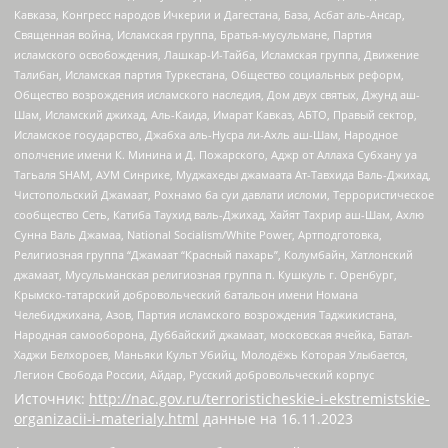
Кавказа, Конгресс народов Ичкерии и Дагестана, База, Асбат аль-Ансар,
Священная война, Исламская группа, Братья-мусульмане, Партия
исламского освобождения, Лашкар-И-Тайба, Исламская группа, Движение
Талибан, Исламская партия Туркестана, Общество социальных реформ,
Общество возрождения исламского наследия, Дом двух святых, Джунд аш-
Шам, Исламский джихад, Аль-Каида, Имарат Кавказ, АБТО, Правый сектор,
Исламское государство, Джабха аль-Нусра ли-Ахль аш-Шам, Народное
ополчение имени К. Минина и Д. Пожарского, Аджр от Аллаха Субхану уа
Тагьаля SHAM, АУМ Синрике, Муджахеды джамаата Ат-Тавхида Валь-Джихад,
Чистопольский Джамаат, Рохнамо ба суи давлати исломи, Террористическое
сообщество Сеть, Катиба Таухид валь-Джихад, Хайят Тахрир аш-Шам, Ахлю
Сунна Валь Джамаа, National Socialism/White Power, Артподготовка,
Религиозная группа “Джамаат “Красный пахарь”, Колумбайн, Хатлонский
джамаат, Мусульманская религиозная группа п. Кушкуль г. Оренбург,
Крымско-татарский добровольческий батальон имени Номана
Челебиджихана, Азов, Партия исламского возрождения Таджикистана,
Народная самооборона, Дуббайский джамаат, московская ячейка, Батал-
Хаджи Белхороев, Маньяки Культ Убийц, Молодёжь Которая Улыбается,
Легион Свобода России, Айдар, Русский добровольческий корпус
Источник:
http://nac.gov.ru/terroristicheskie-i-ekstremistskie-
organizacii-i-materialy.html
данные на
16.11.2023