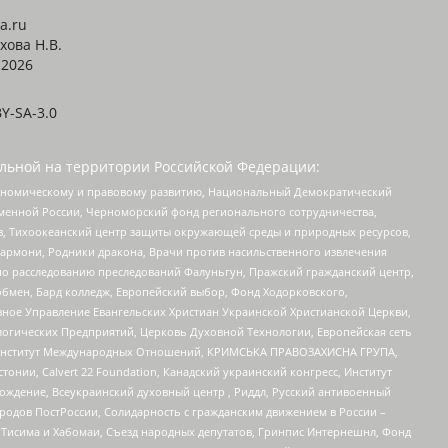
a.ru
хова Н.В.
2026
Y-SA-3.0
льной на территории Российской Федерации:
кономическому и правовому развитию, Национальный Демократический
менной России, Черноморский фонд регионального сотрудничества,
, Тихоокеанский центр защиты окружающей среды и природных ресурсов,
 Хармони, Родники дракона, Врачи против насильственного извлечения
по расследованию преследований Фалуньгун, Пражский гражданский центр,
бмен, Бард колледж, Европейский выбор, Фонд Ходорковского,
ное Управление Евангельских Христиан Украинской Христианской Церкви,
огических Предприятий, Церковь Духовной Технологии, Европейская сеть
ий Институт Международных Отношений, КРИМСЬКА ПРАВОЗАХИСНА ГРУПА,
стонии, Calvert 22 Foundation, Канадский украинский конгресс, Институт
ждение, Всеукраинский духовный центр , Риддл, Русский антивоенный
ародов ПостРоссии, Солидарность с гражданским движением в России –
в Тисима и Хабомаи, Съезд народных депутатов, Гринпис Интернешнл, Фонд