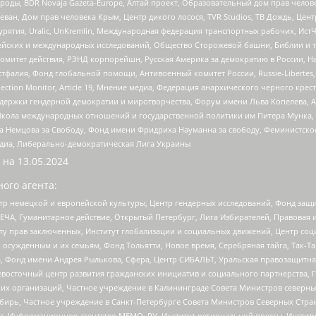
роды, BDR Novaja Gazeta-Europe, Алтай проект, Образовательный дом прав челов
еван, Дом прав человека Крым, Центр дикого лосося, TVR Studios, ТВ Дождь, Це
урятия, Uralic, UnKremlin, Международная федерация транспортных рабочих, Ист
ейских и международных исследований, Общество Сторожевой башни, Библии и тр
омитет действия, РЭНД корпорейшн, Русская Америка за демократию в России, Н
фалия, Фонд глобальной помощи, Антивоенный комитет России, Russie-Libertes, L
lection Monitor, Article 19, Мнение медиа, Федерация анархического черного кр
и гендерной демократии и миротворчества, Форум имени Льва Копелева, American C
г, Школа международных отношений и государственной политики им Питера Мунка
 Немцова за Свободу, Фонд имени Фридриха Науманна за свободу, Феминистско
медиа, Либерально-демократическая Лига Украины
 на
13.05.2024
ого агента:
р немецкой и европейской культуры, Центр гендерных исследований, Фонд защи
ЧА, Гуманитарное действие, Открытый Петербург, Лига Избирателей, Правовая 
иту прав заключенных, Институт глобализации и социальных движений, Центр 
ужденным и их семьям, Фонд Тольятти, Новое время, Серебряная тайга, Так-Так-
, Фонд имени Андрея Рылькова, Сфера, Центр СИБАЛЬТ, Уральская правозащитна
невосточный центр развития гражданских инициатив и социального партнерства, 
 организаций, Частное учреждение в Калининграде Совета Министров северных 
бирь, Частное учреждение в Санкт-Петербурге Совета Министров Северных Стра
а, Информационное агентство МЕМО. РУ, Институт региональной прессы, Инсти