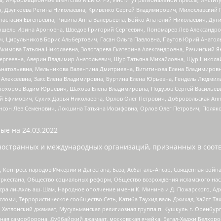
ч, Дзугкоева Регина Николаевна, Кривенко Сергей Владимирович, Милославски
настасия Евгеньевна, Ривина Анна Валерьевна, Бойко Анатолий Николаевич, Дуг
ошель Ирина Ароновна, Шведов Григорий Сергеевич, Пономарев Лев Александро
ч, Цирульников Борис Альбертович, Гасан Ольга Павловна, Паутов Юрий Анато
Акимова Татьяна Николаевна, Золотарева Екатерина Александровна, Рачинский Я
Сергеевна, Аверин Владимир Анатольевич, Щур Татьяна Михайловна, Щур Никола
Анатольевна, Мельникова Валентина Дмитриевна, Вититинова Елена Владимировн
 Алексеевна, Закс Елена Владимировна, Буртина Елена Юрьевна, Гендель Людмил
рохоров Вадим Юрьевич, Шахова Елена Владимировна, Подузов Сергей Васильеви
й Ефимович, Сухих Дарья Николаевна, Орлов Олег Петрович, Добровольская Анн
нсон Лев Семенович, Локшина Татьяна Иосифовна, Орлов Олег Петрович, Поляк
ые на
24.03.2022
ностранных и международных организаций, признанных в соотв
нгресс народов Ичкерии и Дагестана, База, Асбат аль-Ансар, Священная война,
уркестана, Общество социальных реформ, Общество возрождения исламского насл
Нусра ли-Ахль аш-Шам, Народное ополчение имени К. Минина и Д. Пожарского, Ад
сломи, Террористическое сообщество Сеть, Катиба Таухид валь-Джихад, Хайят Тах
, Хатлонский джамаат, Мусульманская религиозная группа п. Кушкуль г. Оренбу
ная самооборона, Дуббайский джамаат, московская ячейка, Батал-Хаджи Белхор