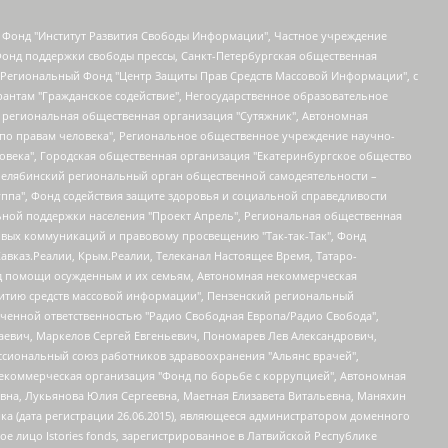
евосточное общественное движение "Маяк", Санкт-Петербургская ЛГБТ-инициативная группа "Выход", Инициативная группа ЛГБТ+ "Реверс", Алексеев Андрей Викторович, Бекбулатова Таисия Львовна, Беляев Иван Михайлович, Владыкина Елена Сергеевна, Гельман Марат Александрович, Никульшина Вероника Юрьевна, Толоконникова Надежда Андреевна, Шендерович Виктор Анатольевич, Общество с ограниченной ответственностью "Данное сообщение", Общество с ограниченной ответственностью Издательский дом "Новая глава", Айнбиндер Александра Александровна, Московский комьюнити-центр для ЛГБТ+инициатив, Благотворительный фонд развития филантропии, Deutsche Welle (Германия, Kurt-Schumacher-Strasse 3, 53113 Bonn), Борзунова Мария Михайловна, Воробьев Виктор Викторович, Голубева Анна Львовна, Константинова Алла Михайловна, Малкова Ирина Владимировна, Мурадов Мурад Абдулгалимович, Осетинская Елизавета Николаевна, Понасенков Евгений Николаевич, Ганапольский Матвей Юрьевич, Киселев Евгений Алексеевич, Борухович Ирина Григорьевна, Дремин Иван Тимофеевич, Дубровский Дмитрий Викторович, Красноярская региональная общественная организация поддержки и развития альтернативных образовательных технологий и межкультурных коммуникаций "ИНТЕРРА", Маяковская Екатерина Алексеевна, Фейгин Марк Захарович, Филимонов Андрей Викторович, Дзугкоева Регина Николаевна, Доброхотов Роман Александрович, Дудь Юрий Александрович, Елкин Сергей Владимирович, Кругликов Кирилл Игоревич, Сабунаева Мария Леонидовна, Семенов Алексей Владимирович, Шаинян Карен Багратович, Шульман Екатерина Михайловна, Асафьев Артур Валерьевич, Вахштайн Виктор Семенович, Венедиктов Алексей Алексеевич, Лушникова Екатерина Евгеньевна, Волков Леонид Михайлович, Невзоров Александр Глебович, Пархоменко Сергей Борисович, Сироткин Ярослав Николаевич, Кара-Мурза Владимир Владимирович, Баранова Наталья Владимировна, Гозман Леонид Яковлевич, Кагарлицкий Борис Юльевич, Климарев Михаил Валерьевич, Милов Владимир Станиславович, Автономная некоммерческая организация Краснодарский центр современного искусства "Типография", Моргенштерн Алишер Тагирович, Соболь Любовь Эдуардовна, Общество с ограниченной ответственностью "ЛИЗА НОРМ", Каспаров Гарри Кимович, Ходорковский Михаил Борисович, Общество с ограниченной ответственностью "Апрельские тезисы", Данилович Ирина Брониславовна, Кашин Олег Владимирович, Петров Николай Владимирович, Пивоваров Алексей Владимирович, Соколов Михаил Владимирович, Цветкова Юлия Владимировна, Чичваркин Евгений Александрович, Комитет против пыток/Команда против пыток, Общество с ограниченной ответственностью "Первый научный", Общество с ограниченной ответственностью "Вертолет и ко", Белоцерковская Вероника Борисовна, Кац Максим Евгеньевич, Лазарева Татьяна Юрьевна, Шаведдинов Руслан Табризович, Яшин Илья Валерьевич, Общество с ограниченной ответственностью "Иноагент ААВ", Алешковский Дмитрий Петрович, Альбац Евгения Марковна, Быков Дмитрий Львович, Галямина Юлия Евгеньевна, Лойко Сергей Леонидович, Мартынов Кирилл Константинович, Медведев Сергей Александрович, Крашенинников Федор Геннадиевич, Гордеева Катерина Вл