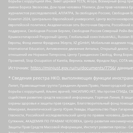
борьбы с коррупцией Инк, Завет церквей TCCN, Агора, Всемирный фонд при
имени Бориса Звозскова, Дом прав человека Тбилиси, Дом прав человека Ер
журналистов расследователей, АЛЛАТРА, За свободную Россию, Свободная Б
Комитет-2024, Центрально-Европейский университет, Центр восточноевроп
европейской политики, Академическая сеть Восточная Европа, Российский к
поддержки, Свободная Россия Берлин, Свободная Россия Северный Рейн-Вест
Крымскотатарский Ресурсный Центр, Глобальный союз IndustriALL, Russian E
Европы, Фонд имени Фридриха Эберта, XZ gGmbH, Мобильная академия поддержк
International Education, Антивоенное движение Антальи, Открытый диало
отношений им Нормана Патерсона, Центр Гражданских Свобод, Фонд Бориса
Прометей, Stop Occupation of Karelia, Вернись живым, Фридом Хаус, СОТА 
Источник:
https://minjust.gov.ru/ru/documents/7756/
данные
* Сведения реестра НКО, выполняющих функции иностранн
Лилит, Правозащитная группа Гражданин.Армия.Право, Нижегородский цент
борьбы с коррупцией, Альянс врачей, НАСИЛИЮ.НЕТ, Мы против СПИДа, СВЕ
содействия развитию средств массовой информации, Горячая Линия, В защ
охраны здоровья и защиты прав граждан, Благотворительный фонд помощи ос
Мемориал, Аналитический Центр Юрия Левады, Издательство Парк Гагарина
гласности, Российский исследовательский центр по правам человека, Даль
Сутяжник, АКАДЕМИЯ ПО ПРАВАМ ЧЕЛОВЕКА, Центр развития некоммерческих
Защиты Прав Средств Массовой Информации, Институт развития прессы - Си
Закон, Общественная комиссия по сохранению наследия академика Сахаров