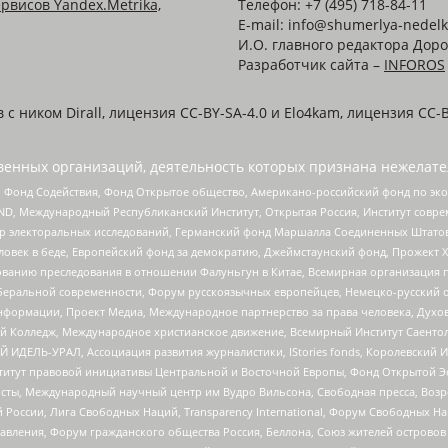
рвисов Yandex.Metrika,
Телефон: +7 (495) 718-84-11
E-mail: info@shumerlya-nedelk
И.О. главного редактора Доро
Разработчик сайта –
INFOROS
 ником Dirall, лицензия CC-BY-SA-4.0 и Elo4kam, лицензия CC-B
енных организаций, деятельность которых признана нежелате
 Фонд Содействия, Фонд Открытое общество, Американо-российский фонд по э
 Международный Республиканский Институт, Открытая Россия, Институт совре
р электоральных исследований, Германский фонд Маршалла Соединенных Штатов
еловек в беде, Европейский фонд за демократию, Джеймстаунский фонд, Прожект
дованию преследования в отношении Фалуньгун в Китае, Всемирная организация 
беральной современности, Форум русскоязычных европейцев, Немецко-русский о
формации, Проект Медиа, Международное партнерство за права человека, Духов
 Колледж, Международное христианское движение, Всемирный Институт Саентол
 ИДЕЛЬ-УРАЛ, Ассоциация развития журналистики, IStories fonds, Королевск
r, Институт правовой инициативы Центральной и Восточной Европы, Фонд Открытой Э
ты, Международный научный центр им Вудро Вильсона, Свободная пресса, Возро
России, Лига Свободных Наций, Transparеncy International, Форум Свободных Н
правления, Форум гражданского общества Россия, Беллона, Союз жителей острово