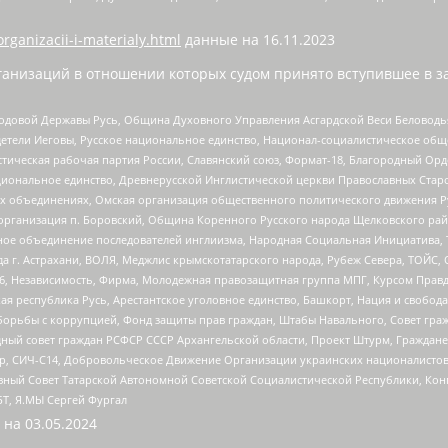
organizacii-i-materialy.html
данные на
16.11.2023
анизаций в отношении которых судом принято вступившее в з
 Родовой Державы Русь, Община Духовного Управления Асгардской Веси Беловод
детели Иеговы, Русское национальное единство, Национал-социалистическое об
истическая рабочая партия России, Славянский союз, Формат-18, Благородный Ор
ациональное единство, Древнерусской Инглистической церкви Православных Ста
ных объединениях, Омская организация общественного политического движения Р
рганизация п. Боровский, Община Коренного Русского народа Щелковского район
гиозное объединение последователей инглиизма, Народная Социальная Инициатива,
 г. Астрахани, ВОЛЯ, Меджлис крымскотатарского народа, Рубеж Севера, ТОЙС, 
6, Независимость, Фирма, Молодежная правозащитная группа МПГ, Курсом Правд
ая республика Русь, Арестантское уголовное единство, Башкорт, Нация и свобода,
орьбы с коррупцией, Фонд защиты прав граждан, Штабы Навального, Совет гражд
ный совет граждан РСФСР СССР Архангельской области, Проект Штурм, Граждане 
tsApp, СИЧ-С14, Добровольческое Движение Организации украинских националисто
ный Совет Татарской Автономной Советской Социалистической Республики, Кон
БТ, Я.МЫ Сергей Фургал
 на
03.05.2024