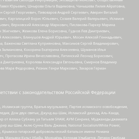
й Павел Юрьевич, Шнырова Ольга Вадимовна, Чанышева Лилия Айратовна,
ин Сергей Георгиевич, Пивоваров Андрей Сергеевич, Аверин Виталий
вич, Каргалицкий Борис Юльевич, Созаев Валерий Валерьевич, Исламов
льевич, Верховский Александр Маркович, Пислакова-Паркер Марина
н Збигневич, Жемкова Елена Борисовна, Гудков Лев Дмитриевич,
й Алексеевич, Блинушов Андрей Юрьевич, Мосин Алексей Геннадьевич,
а, Баженова Светлана Куприяновна, Максимов Сергей Владимирович,
а Залмановна, Кокорина Екатерина Алексеевна, Шуманов Илья
ч, Протасова Ирина Вячеславовна, Литинский Леонид Борисович,
а Дмитриевна, Королева Александра Евгеньевна, Смирнов Владимир
ова Мара Федоровна, Резник Генри Маркович, Захаров Герман
етствии с законодательством Российской Федерации
 Исламская группа, Братья-мусульмане, Партия исламского освобождения,
едия, Дом двух святых, Джунд аш-Шам, Исламский джихад, Аль-Каида,
жр от Аллаха Субхану уа Тагьаля SHAM, АУМ Синрике, Муджахеды джамаата
рир аш-Шам, Ахлю Сунна Валь Джамаа, National Socialism/White Power,
рг, Крымско-татарский добровольческий батальон имени Номана
оев, Маньяки Культ Убийц, Молодёжь Которая Улыбается, Легион Свобода