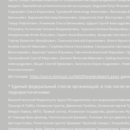
вердикт, Евразийская антимонопольная ассоциация, Бедушев Петр Петрови
Сидорович Ольга Борисовна, Туровский Александр Алексеевич, Васильева А
Евгеньевич, Барахоев Магомед Бекханович, Шарипков Олег Викторович, М
Тимур Рифгатович, Романова Ольга Евгеньевна, Щаров Сергей Алексадрови
Петровна, Кочеткова Татьяна Владимировна, Чуркина Наталья Валерьевна, 
Илларионова Юлия Юрьевна, Саранг Анна Васильевна, Захарова Светлана 
Гефтер Валентин Михайлович, Симонов Алексей Кириллович, Флиге Ирина 
Беляев Сергей Иванович, Голубева Елена Николаевна, Ганнушкина Светлана
Вячеславович, Арапова Галина Юрьевна, Свечников Анатолий Мариевич, П
Лукашевский Сергей Маркович, Бахмин Вячеслав Иванович, Шабад Анатоли
Александрович, Вицин Сергей Ефимович, Золотухин Борис Андреевич, Леви
Константинович
Источник:
http://unro.minjust.ru/NKOForeignAgent.aspx
данн
* Единый федеральный список организаций, в том числе и
террористическими:
Высший военный Маджлисуль Шура Объединенных сил моджахедов Кавказа, Ко
Лашкар-И-Тайба, Исламская группа, Движение Талибан, Исламская партия Т
Имарат Кавказ, АБТО, Правый сектор, Исламское государство, Джабха аль-
Ат-Тавхида Валь-Джихад, Чистопольский Джамаат, Рохнамо ба суи давлати и
Артподготовка, Религиозная группа “Джамаат “Красный пахарь”, Колумбайн
Челебиджихана, Азов, Партия исламского возрождения Таджикистана, Народ