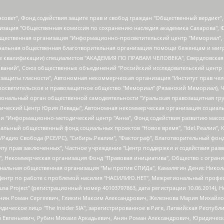
мная некоммерческая организация "Центр по работе с проблемой насилия "НАСИЛИЮ.НЕТ", Межрегиональный профессиональный союз работников здравоохранения "Альянс врачей", Юридическое лицо, зарегистрированное в Латвийской Республике, SIA "Medusa Project" (регистрационный номер 40103797863, дата регистрации 10.06.2014), Некоммерческая организация "Фонд по борьбе с коррупцией", Автономная некоммерческая организация "Институт права и публичной политики", Баданин Роман Сергеевич, Гликин Максим Александрович, Железнова Мария Михайловна, Лукьянова Юлия Сергеевна, Маетная Елизавета Витальевна, Маняхин Петр Борисович, Чуракова Ольга Владимировна, Ярош Юлия Петровна, Юридическое лицо "The Insider SIA", зарегистрированное в Риге, Латвийская Республика (дата регистрации 26.06.2015), являющееся администратором доменного имени интернет-издания "The Insider SIA", https://theins.ru, Постернак Алексей Евгеньевич, Рубин Михаил Аркадьевич, Анин Роман Александрович, Юридическое лицо Istories fonds, зарегистрированное в Латвийской Республике (регистрационный номер 50008295751, дата регистрации 24.02.2020), Великовский Дмитрий Александрович, Долинина Ирина Николаевна, Мароховская Алеся Алексеевна, Шлейнов Роман Юрьевич, Шмагун Олеся Валентиновна, Общество с ограниченной ответственностью "Альтаир 2021", Общество с ограниченной ответственностью "Вега 2021", Общество с ограниченной ответственностью "Главный редактор 2021", Общество с ограниченной ответственностью "Ромашки монолит", Важенков Артем Валерьевич, Ивановская областная общественная организация "Центр гендерных исследований", Гурман Юрий Альбертович, Медиапроект "ОВД-Инфо", Егоров Владимир Владимирович, Жилинский Владимир Александрович, Общество с ограниченной ответственностью "ЗП", Иванова София Юрьевна, Карезина Инна Павловна, Кильтау Екатерина Викторовна, Петров Алексей Викторович, Пискунов Сергей Евгеньевич, Смирнов Сергей Сергеевич, Тихонов Михаил Сергеевич, Общество с ограниченной ответственностью "ЖУРНАЛИСТ-ИНОСТРАННЫЙ АГЕНТ", Арапова Галина Юрьевна, Вольтская Татьяна Анатольевна, Американская компания "Mason G.E.S. Anonymous Foundation" (США), являющаяся владельцем интернет-издания https://mnews.world/, Компания "Stichting Bellingcat", зарегистрированная в Нидерландах (дата регистрации 11.07.2018), Захаров Андрей Вячеславович, Клепиковская Екатерина Дмитриевна, Общество с ограниченной ответственностью "МЕМО", Перл Роман Александрович, Симонов Евгений Алексеевич, Соловьева Елена Анатольевна, Сотников Даниил Владимирович, Сурначева Елизавета Дмитриевна, Автономная некоммерческая организация по защите прав человека и информированию населения "Якутия – Наше Мнение", Общество с ограниченной ответственностью "Москоу диджитал медиа", с 26.01.2023 Общество с ограниченной ответственностью "Чайка Белые сады", Ветошкина Валерия Валерьевна, Заговора Максим Александрович, Межрегиональное общественное движение "Российская ЛГБТ - сеть", Оленичев Максим Владимирович, Павлов Иван Юрьевич, Скворцова Елена Сергеевна, Общество с ограниченной ответственностью "Как бы инагент", Кочетков Игорь Викторович, Общество с ограниченной ответственностью "Честные выборы", Еланчик Олег Александрович, Общество с ограниченной ответственностью "Нобелевский призыв", Гималова Регина Эмилевна, Григорьев Андрей Валерьевич, Григорьева Алина Александровна, Ассоциация по содействию защите прав призывников, альтернативнослужащих и военнослужащих "Правозащитная группа "Гражданин.Армия.Право", Хисамова Регина Фаритовна, Автономная некоммерческая организация по реализации социально-правовых программ "Лилит", Дальн