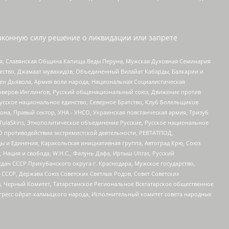
аконную силу решение о ликвидации или запрете
ья, Славянская Община Капища Веды Перуна, Мужская Духовная Семинария
щество, Джамаат мувахидов, Объединенный Вилайат Кабарды, Балкарии и
ден Дьявола, Армия воли народа, Национальная Социалистическая
роверов-Инглингов, Русский общенациональный союз, Движение против
усское национальное единство, Северное Братство, Клуб Болельщиков
а, Правый сектор, УНА - УНСО, Украинская повстанческая армия, Тризуб
 TulaSkins, Этнополитическое объединение Русские, Русское национальное
О противодействии экстремистской деятельности, РЕВТАТПОД,
ы и Единения, Каракольская инициативная группа, Автоград Крю, Союз
 Нация и свобода, W.H.С., Фалунь Дафа, Иртыш Ultras, Русский
ан СССР Прикубанского округа г. Краснодара, Мужское государство,
СССР, Держава Союз Советских Светлых Родов, Совет Советских
в, Черный Комитет, Татарстанское Региональное Всетатарское общественное
гресс ойрат-калмыцкого народа, Исполнительный комитет совета народных