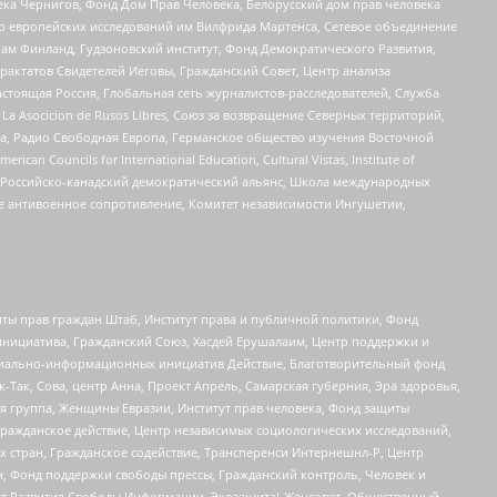
ека Чернигов, Фонд Дом Прав Человека, Белорусский дом прав человека
нтр европейских исследований им Вилфрида Мартенса, Сетевое объединение
Чам Финланд, Гудзоновский институт, Фонд Демократического Развития,
актатов Свидетелей Иеговы, Гражданский Совет, Центр анализа
астоящая Россия, Глобальная сеть журналистов-расследователей, Служба
a Asocicion de Rusos Libres, Союз за возвращение Северных территорий,
еста, Радио Свободная Европа, Германское общество изучения Восточной
ouncils for International Education, Cultural Vistas, Institute of
, Российско-канадский демократический альянс, Школа международных
е антивоенное сопротивление, Комитет независимости Ингушетии,
ты прав граждан Штаб, Институт права и публичной политики, Фонд
инициатива, Гражданский Союз, Хасдей Ерушалаим, Центр поддержки и
социально-информационных инициатив Действие, Благотворительный фонд
Так, Сова, центр Анна, Проект Апрель, Самарская губерния, Эра здоровья,
я группа, Женщины Евразии, Институт прав человека, Фонд защиты
Гражданское действие, Центр независимых социологических исследований,
стран, Гражданское содействие, Трансперенси Интернешнл-Р, Центр
н, Фонд поддержки свободы прессы, Гражданский контроль, Человек и
тут Развития Свободы Информации, Экозащита!-Женсовет, Общественный