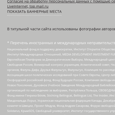
Согласие на обработку персональных данных с помощью се
LiveInternet, top.mail.ru
ПОКАЗАТЬ БАННЕРНЫЕ МЕСТА
В титульной части сайта использованы фотографии авторов с
* Перечень иностранных и международных неправительств
Национальный фонд в поддержку демократии, Институт Открытое Общество
Институт Международных Отношений, MEDIA DEVELOPMENT INVESTMENT FUND,
Европейская Платформа за Демократические Выборы, Международный цент
Свободная Россия, Всемирный конгресс украинцев, Атлантический совет, Ч
органов, Фалунь Дафа, Друзья Фалуньгун, Фалуньгун, Коалиция по рассле
Ассоциация школ политических исследований при Совете Европы, Центр ли
Оксфордский российский фонд, Фонд Будущее России, Компания свободы ин
Новое Поколение, Духовное Учебное Заведение Международный Библейский
организаций по наблюдению за выборами, Республика Польша, СВОБОДНЫЙ
Фонд имени Генриха Бёлля, Stichting Bellingcat, Bellingcat Ltd, The Inside
Макдональда-Лорье, Украинская национальная федерация Канады, Декабрис
комитет в Швеции, Проект Медуза, Фонд Андрея Сахарова, Форум свободной 
Solidarus, КрымSOS, Свободный университет, Институт государственного у