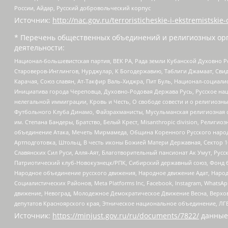
России, Айдар, Русский добровольческий корпус
Источник:
http://nac.gov.ru/terroristicheskie-i-ekstremistskie-
* Перечень общественных объединений и религиозных орг
деятельности:
Национал-большевистская партия, ВЕК РА, Рада земли Кубанской Духовно
Староверов-Инглингов, Нурджулар, К Богодержавию, Таблиги Джамаат, Сви
Карачая, Союз славян, Ат-Такфир Валь-Хиджра, Пит Буль, Национал-социал
Инициатива города Череповца, Духовно-Родовая Держава Русь, Русское н
нелегальной иммиграции, Кровь и Честь, О свободе совести и о религиоз
Футбольного Клуба Динамо, Файзрахманисты, Мусульманская религиозная о
им. Степана Бандеры, Братство, Белый Крест, Misanthropic division, Рели
объединение Атака, Мечеть Мирмамеда, Община Коренного Русского народа
Артподготовка, Штольц, В честь иконы Божией Матери Державная, Сектор 1
Славянских Сил Руси, Алля-Аят, Благотворительный пансионат Ак Умут, Русск
Патриотический клуб-Новокузнецк/РПК, Сибирский державный союз, Фонд б
Народное объединение русского движения, Народное движение Адат, Народ
Социалистических Районов, Meta Platforms Inc, Facebook, Instagram, Wha
движение, Невоград, Молодежное Демократическое Движение Весна, Верхов
депутатов Красноярского края, Этническое национальное объединение, ЛГ
Источник:
https://minjust.gov.ru/ru/documents/7822/
данные